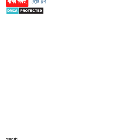
গল্পের বিষয়:
ছোট গল্প
অনুরূপ গল্প