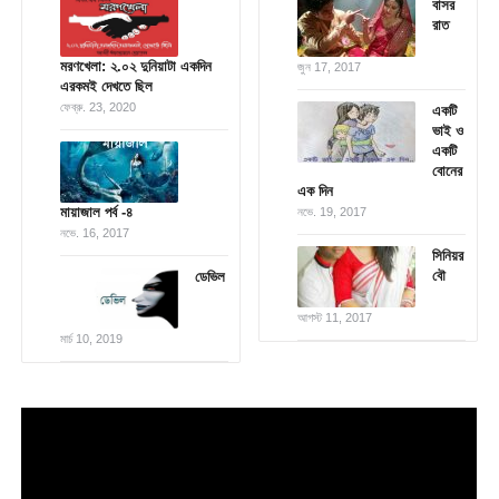
বাসর
রাত
মরণখেলা: ২.০২ দুনিয়াটা একদিন
জুন 17, 2017
এরকমই দেখতে ছিল
ফেব্রু. 23, 2020
একটি
ভাই ও
একটি
বোনের
এক দিন
মায়াজাল পর্ব -৪
নভে. 19, 2017
নভে. 16, 2017
সিনিয়র
বৌ
ডেভিল
আগস্ট 11, 2017
মার্চ 10, 2019