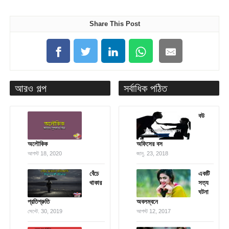
Share This Post
আরও গল্প
সর্বাধিক পঠিত
বউ
অলৌকিক
অফিসের বস
আগস্ট 18, 2020
জানু. 23, 2018
বেঁচে
একটি
থাকার
সত্য
ঘটনা
প্রতিশ্রুতি
অবলম্বনে
সেপ্টে. 30, 2019
আগস্ট 12, 2017