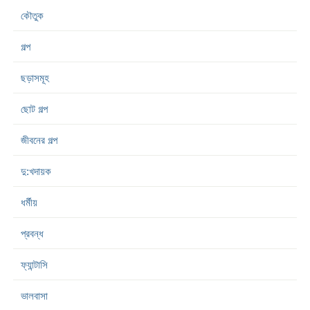
কৌতুক
গল্প
ছড়াসমূহ
ছোট গল্প
জীবনের গল্প
দু:খদায়ক
ধর্মীয়
প্রবন্ধ
ফ্যান্টাসি
ভালবাসা