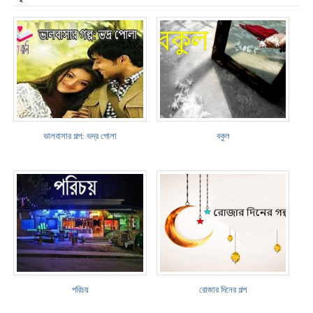
ভালবাসার গল্প: ভদ্র পোলা
বকুল
পরিচয়
রোজার দিনের গল্প