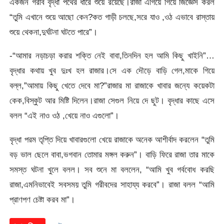
একজন গরীব বৃদ্ধা পথের ধারে শুয়ে রয়েছে।রাজা এগিয়ে গিয়ে জিজ্ঞেস করল
“তুমি এখানে শুয়ে আছো কেন?কত গাড়ী চলছে,সরে যাও ,ওঠ এভাবে রাস্তায়
শুয়ে থেকনা,দুর্ঘটনা ঘটতে পারে”।
-“আমার নড়াচড়া করার শক্তি নেই বাবা,তিনদিন হল আমি কিছু খাইনি”…
বৃদ্ধার কথায় খুব দুঃখ হল রাজার।সে এক দৌড়ে বাড়ি গেল,মাকে গিয়ে
বল্ল,”আমায় কিছু খেতে দেবে মা?”রাজার মা রাজাকে খাবার জন্যে কয়েকটা
কেক,বিস্কুট আর মিষ্টি দিলেন।রাজা সেগুল নিয়ে দে ছুট। বৃদ্ধার কাছে এসে
বলল “এই নাও ওঠ ,খেয়ে নাও এগুলো”।
বৃদ্ধা পরম তৃপ্তি দিয়ে খাবারগুলো খেয়ে রাজাকে অনেক আশীর্বাদ করলেন “তুমি
বড় ভাল ছেলে বাবা,ভগবান তোমার মঙ্গল করুন”। বাড়ি ফিরে রাজা তার মাকে
সমস্ত ঘটনা খুলে বলল। সব শুনে মা বললেন, “আমি খুব গর্ববোধ করছি
রাজা,এমনিভাবেই সবসময় তুমি গরীবদের সাহায্য করবে”। রাজা বলল “আমি
প্রাণপণ চেষ্টা করব মা”।