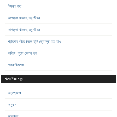
বিষন্ন রাত
আশঙ্কা থাকবে, তবু জীবন
আশঙ্কা থাকবে, তবু জীবন
প্রতিবার শীতে ভিজে তুমি জ্যোস্না হয়ে যাও
কবিতা: পুতুল খেলার ভুল
জোনাকিগুলো
গল্পের বিষয় সমূহ
অনুপ্রেরণা
অনুবাদ
অন্যান্য