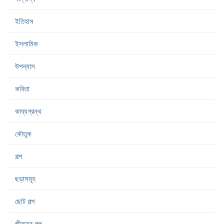
ইতিহাস
ইসলামিক
উপন্যাস
কবিতা
কাব্যগ্রন্থ
কৌতুক
গল্প
ছড়াসমূহ
ছোট গল্প
জীবনের গল্প