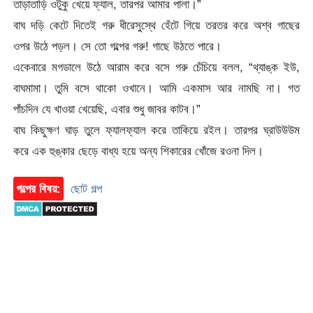
তাড়াতাড়ি ওটুকু খেয়ে ফ্যাল, তারপর আমার পালা।”
বাঘ দড়ি কেটে দিতেই গরু ধীরেসুস্থে হেঁটে গিয়ে তরতর করে অশ্ব গাছের
ওপর উঠে পড়ল। সে তো গল্পের গরু! গাছে উঠতে পারে।
একেবারে মগডালে উঠে আরাম করে বসে গরু চেঁচিয়ে বলল, “থ্যাঙ্ক ইউ,
বাঘমামা। তুমি বসে থাকো ওখানে। আমি একমাস আর নামছি না। গত
পাঁচদিন যে খাওয়া খেয়েছি, এবার শুধু জাবর কাটব।”
বাঘ কিছুক্ষণ ঘাড় তুলে ফ্যালফ্যাল করে তাকিয়ে রইল। তারপর ঘ্রাউউউম
করে এক হুঙ্কার ছেড়ে বাধ্য হয়ে অন্য শিকারের খোঁজে রওনা দিল।
গল্পের বিষয়:
ছোট গল্প