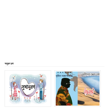
অনুরূপ গল্প