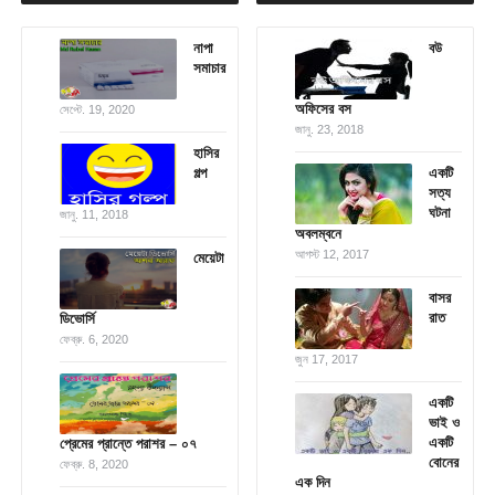
নাপা
বউ
সমাচার
অফিসের বস
সেপ্টে. 19, 2020
জানু. 23, 2018
হাসির
গল্প
একটি
সত্য
ঘটনা
জানু. 11, 2018
অবলম্বনে
আগস্ট 12, 2017
মেয়েটা
বাসর
রাত
ডিভোর্সি
ফেব্রু. 6, 2020
জুন 17, 2017
একটি
ভাই ও
একটি
প্রেমের প্রান্তে পরাশর – ০৭
বোনের
ফেব্রু. 8, 2020
এক দিন