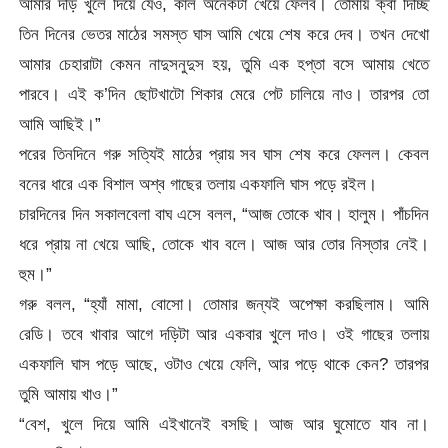
আমার দড়ি খুলে দিয়ে যেও, কাল অনেকটা খেয়ে ফেলব। তোমায় ক্বা দিচ্ছি
তিন দিনের ভেতর মাঠের সমস্ত ঘাস আমি খেয়ে শেষ করে দেব। তখন দেখো
আমার চেহারাটা কেমন নাদুসনুদুস হয়, তুমি এক হপ্তা বসে আমায় খেতে
পারবে। এই ক’দিন ছোটখাটো শিকার মেরে পেট চালিয়ে নাও। তারপর তো
আমি আছিই।”
পরের তিনদিনে গরু সত্যিই মাঠের প্রায় সব ঘাস শেষ করে ফেলল। কেবল
বনের ধারে এক বিশাল অশ্ব গাছের তলায় একফালি ঘাস পড়ে রইল।
চারদিনের দিন সকালবেলা বাঘ এসে বলল, “আজ তোকে খাব। হালুম। পাঁচদিন
ধরে প্রায় না খেয়ে আছি, তোকে খাব বলে। আজ আর তোর নিস্তার নেই।
হুম।”
গরু বলল, “হ্যাঁ মামা, বোসো। তোমার জন্যই অপেক্ষা করছিলাম। আমি
রেডি। তবে খাবার আগে দড়িটা আর একবার খুলে দাও। ওই গাছের তলায়
একফালি ঘাস পড়ে আছে, ওটাও খেয়ে ফেলি, আর পড়ে থাকে কেন? তারপর
তুমি আমায় খাও।”
“বেশ, খুলে দিয়ে আমি এইখানেই বসছি। আজ আর ঘুমোতে যাব না।