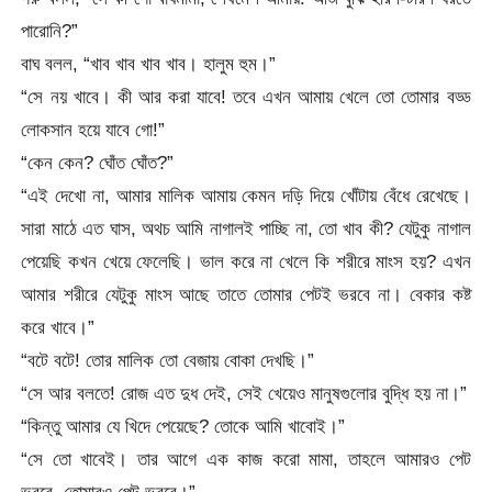
পারোনি?”
বাঘ বলল, “খাব খাব খাব খাব। হালুম হুম।”
“সে নয় খাবে। কী আর করা যাবে! তবে এখন আমায় খেলে তো তোমার বড্ড
লোকসান হয়ে যাবে গো!”
“কেন কেন? ঘোঁত ঘোঁত?”
“এই দেখো না, আমার মালিক আমায় কেমন দড়ি দিয়ে খোঁটায় বেঁধে রেখেছে।
সারা মাঠে এত ঘাস, অথচ আমি নাগালই পাচ্ছি না, তো খাব কী? যেটুকু নাগাল
পেয়েছি কখন খেয়ে ফেলেছি। ভাল করে না খেলে কি শরীরে মাংস হয়? এখন
আমার শরীরে যেটুকু মাংস আছে তাতে তোমার পেটই ভরবে না। বেকার কষ্ট
করে খাবে।”
“বটে বটে! তোর মালিক তো বেজায় বোকা দেখছি।”
“সে আর বলতে! রোজ এত দুধ দেই, সেই খেয়েও মানুষগুলোর বুদ্ধি হয় না।”
“কিন্তু আমার যে খিদে পেয়েছে? তোকে আমি খাবোই।”
“সে তো খাবেই। তার আগে এক কাজ করো মামা, তাহলে আমারও পেট
ভরবে, তোমারও পেট ভরবে।”