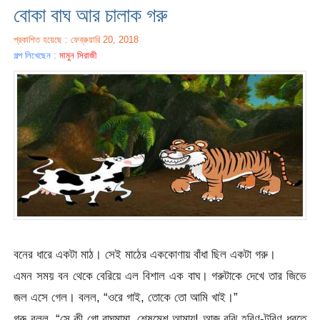
বোকা বাঘ আর চালাক গরু
প্রকাশিত হয়েছে : ফেব্রুয়ারি 20, 2018
গল্প লিখেছেন :
মামুন সিরাজী
বনের ধারে একটা মাঠ। সেই মাঠের এককোণায় বাঁধা ছিল একটা গরু।
এমন সময় বন থেকে বেরিয়ে এল বিশাল এক বাঘ। গরুটাকে দেখে তার জিভে
জল এসে গেল। বলল, “ওরে গাই, তোকে তো আমি খাই।”
গরু বলল, “সে কী গো বাঘমামা, শেষমেশ আমায়! আজ বুঝি হরিণ-টরিণ ধরতে