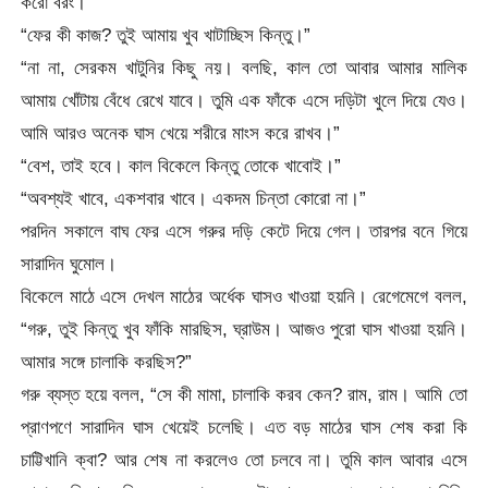
করো বরং।”
“ফের কী কাজ? তুই আমায় খুব খাটাচ্ছিস কিন্তু।”
“না না, সেরকম খাটুনির কিছু নয়। বলছি, কাল তো আবার আমার মালিক
আমায় খোঁটায় বেঁধে রেখে যাবে। তুমি এক ফাঁকে এসে দড়িটা খুলে দিয়ে যেও।
আমি আরও অনেক ঘাস খেয়ে শরীরে মাংস করে রাখব।”
“বেশ, তাই হবে। কাল বিকেলে কিন্তু তোকে খাবোই।”
“অবশ্যই খাবে, একশবার খাবে। একদম চিন্তা কোরো না।”
পরদিন সকালে বাঘ ফের এসে গরুর দড়ি কেটে দিয়ে গেল। তারপর বনে গিয়ে
সারাদিন ঘুমোল।
বিকেলে মাঠে এসে দেখল মাঠের অর্ধেক ঘাসও খাওয়া হয়নি। রেগেমেগে বলল,
“গরু, তুই কিন্তু খুব ফাঁকি মারছিস, ঘ্রাউম। আজও পুরো ঘাস খাওয়া হয়নি।
আমার সঙ্গে চালাকি করছিস?”
গরু ব্যস্ত হয়ে বলল, “সে কী মামা, চালাকি করব কেন? রাম, রাম। আমি তো
প্রাণপণে সারাদিন ঘাস খেয়েই চলেছি। এত বড় মাঠের ঘাস শেষ করা কি
চাট্টিখানি ক্বা? আর শেষ না করলেও তো চলবে না। তুমি কাল আবার এসে