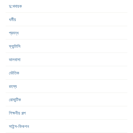
দু:খদায়ক
ধর্মীয়
প্রবন্ধ
ফ্যান্টাসি
ভালবাসা
ভৌতিক
রহস্য
রোমান্টিক
শিক্ষনীয় গল্প
সাইন্স-ফিকশন