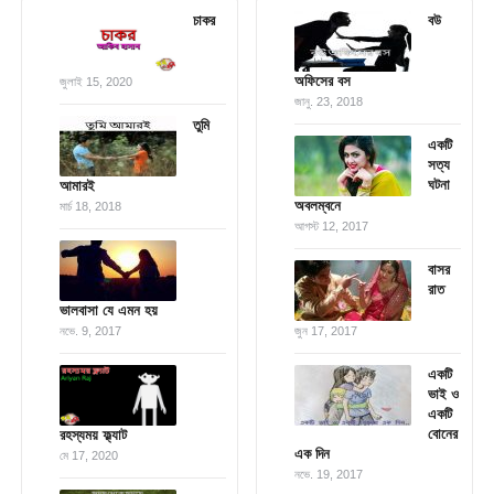
চাকর
বউ
অফিসের বস
জুলাই 15, 2020
জানু. 23, 2018
তুমি
একটি
সত্য
ঘটনা
আমারই
অবলম্বনে
মার্চ 18, 2018
আগস্ট 12, 2017
বাসর
রাত
ভালবাসা যে এমন হয়
নভে. 9, 2017
জুন 17, 2017
একটি
ভাই ও
একটি
বোনের
রহস্যময় ফ্ল্যাট
এক দিন
মে 17, 2020
নভে. 19, 2017