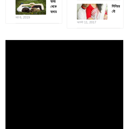
হৃদয়
সিনিয়র
থেকে
বৌ
হৃদয়ে
মার্চ 6, 2019
আগস্ট 11, 2017