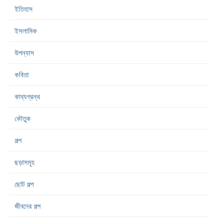
ইতিহাস
ইসলামিক
উপন্যাস
কবিতা
কাব্যগ্রন্থ
কৌতুক
গল্প
ছড়াসমূহ
ছোট গল্প
জীবনের গল্প