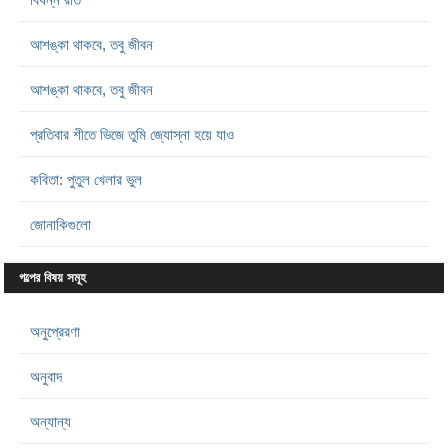
আশঙ্কা থাকবে, তবু জীবন
আশঙ্কা থাকবে, তবু জীবন
প্রতিবার শীতে ভিজে তুমি জ্যোস্না হয়ে যাও
কবিতা: পুতুল খেলার ভুল
জোনাকিগুলো
গল্পের বিষয় সমূহ
অনুপ্রেরণা
অনুবাদ
অন্যান্য