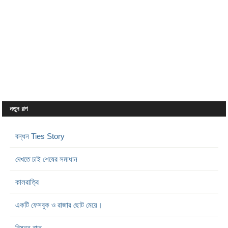
নতুন গল্প
বন্ধন Ties Story
দেখতে চাই শেষের সমাধান
কালরাত্রি
একটি ফেসবুক ও রাজার ছোট মেয়ে।
বিষন্ন রাত