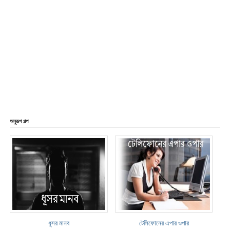
অনুরূপ গল্প
ধূসর মানব
টেলিফোনের এপার ওপার