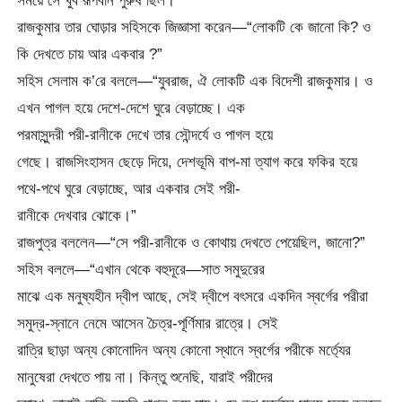
সময়ে সে খুব রূপবান পুরুষ ছিল।
রাজকুমার তার ঘোড়ার সহিসকে জিজ্ঞাসা করেন—“লোকটি কে জানো কি? ও
কি দেখতে চায় আর একবার ?”
সহিস সেলাম ক’রে বললে—“যুবরাজ, ঐ লোকটি এক বিদেশী রাজকুমার। ও
এখন পাগল হয়ে দেশে-দেশে ঘুরে বেড়াচ্ছে। এক
পরমাসুন্দরী পরী-রানীকে দেখে তার সৌন্দর্যে ও পাগল হয়ে
গেছে। রাজসিংহাসন ছেড়ে দিয়ে, দেশভূমি বাপ-মা ত্যাগ করে ফকির হয়ে
পথে-পথে ঘুরে বেড়াচ্ছে, আর একবার সেই পরী-
রানীকে দেখবার ঝোকে।”
রাজপুত্র বললেন—“সে পরী-রানীকে ও কোথায় দেখতে পেয়েছিল, জানো?”
সহিস বললে—“এখান থেকে বহুদূরে—সাত সমুদুরের
মাঝে এক মনুষ্যহীন দ্বীপ আছে, সেই দ্বীপে বৎসরে একদিন স্বর্গের পরীরা
সমুদ্র-স্নানে নেমে আসেন চৈত্র-পূর্ণিমার রাত্রে। সেই
রাত্রি ছাড়া অন্য কোনোদিন অন্য কোনো স্থানে স্বর্গের পরীকে মর্ত্যের
মানুষেরা দেখতে পায় না। কিন্তু শুনেছি, যারাই পরীদের