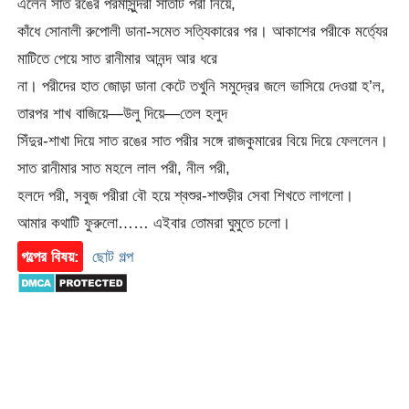
এলেন সাত রঙের পরমাসুন্দরী সাতটি পরী নিয়ে,
কাঁধে সোনালী রুপোলী ডানা-সমেত সত্যিকারের পর। আকাশের পরীকে মর্ত্যের
মাটিতে পেয়ে সাত রানীমার আনন্দ আর ধরে
না। পরীদের হাত জোড়া ডানা কেটে তখুনি সমুদ্রের জলে ভাসিয়ে দেওয়া হ’ল,
তারপর শাখ বাজিয়ে—উলু দিয়ে—তেল হলুদ
সিঁদুর-শাখা দিয়ে সাত রঙের সাত পরীর সঙ্গে রাজকুমারের বিয়ে দিয়ে ফেললেন।
সাত রানীমার সাত মহলে লাল পরী, নীল পরী,
হলদে পরী, সবুজ পরীরা বৌ হয়ে শ্বশুর-শাশুড়ীর সেবা শিখতে লাগলো।
আমার কথাটি ফুরুলো…… এইবার তোমরা ঘুমুতে চলো।
গল্পের বিষয়:
ছোট গল্প