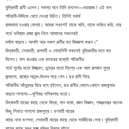
বুদ্ধিমতী রানী এলেন। সমস্ত শুনে তিনি বললেন—মহারাজ ! এই ফল
পাটরানী-দিদিকে খেতে দেওয়া উচিত। তিনিই যথার্থ
রাজমাতা হওয়ার যোগ্যা। আমরা সকলেই তাকে মানি, তাকে ভক্তি করি, তার
গর্ভে ভবিষ্যৎ রাজা জন্ম নিলে আমাদের সকলেরই
মর্যাদা বাড়বে। আপনি আর সকল রানীর মত জিজ্ঞাসা করুন।”
বিদ্যাবতী, সেবাবতী, রূপবতী ও সোহাগিনী সকলেই বুদ্ধিমতীর মতে মত
দিলেন। ফল খাওয়ার এক বৎসরের মধ্যেই পাটরানীর
গর্ভে সূর্যের মতো উজ্জ্বল, চন্দ্রের মতো স্নিগ্ধ এক পরম রূপবান পুত্র
জন্মালো, রাজ্যে আনন্দ-উৎসব পড়ে গেল। ছয় রানী গিয়ে
পাটরানীর আঁতুড়ঘর ঘিরে বসে রইলেন, ছয় রানীর কোলে-কোলে রাজকুমার
বাড়তে লাগলো—পূর্ণিমার শশিকলার মতো।
বিদ্যাবতী মায়ের কাছে থেকে বিদ্যা, নান ভাষা, জ্ঞান বিজ্ঞান, শাস্ত্রতত্ত্ব অনেক
কিছু শিখতে লাগলো রাজপুত্র। গুণবতী মায়ের
কাছে নানা গুণপনা, সেবাবতী মায়ের কাছে থেকে সর্বজীবের সেবা। বুদ্ধিমতী
মায়ের কাছে সুন্দর সূক্ষ্ম বুদ্ধির বিকাশ ঘটতে