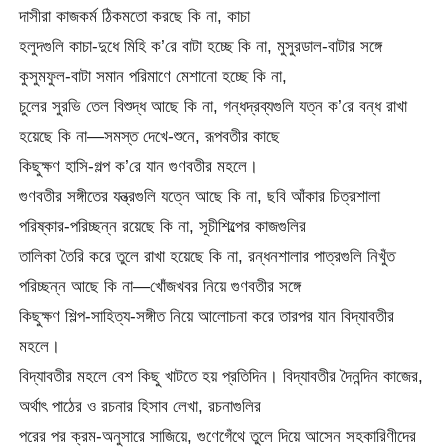
দাসীরা কাজকর্ম ঠিকমতো করছে কি না, কাচা
হলুদগুলি কাচা-দুধে মিহি ক’রে বাটা হচ্ছে কি না, মুসুরডাল-বাটার সঙ্গে
কুসুমফুল-বাটা সমান পরিমাণে মেশানো হচ্ছে কি না,
চুলের সুরভি তেল বিশুদ্ধ আছে কি না, গন্ধদ্রব্যগুলি যত্ন ক’রে বন্ধ রাখা
হয়েছে কি না—সমস্ত দেখে-শুনে, রূপবতীর কাছে
কিছুক্ষণ হাসি-গল্প ক’রে যান গুণবতীর মহলে।
গুণবতীর সঙ্গীতের যন্ত্রগুলি যত্নে আছে কি না, ছবি আঁকার চিত্রশালা
পরিষ্কার-পরিচ্ছন্ন রয়েছে কি না, সূচীশিল্পের কাজগুলির
তালিকা তৈরি করে তুলে রাখা হয়েছে কি না, রন্ধনশালার পাত্রগুলি নিখুঁত
পরিচ্ছন্ন আছে কি না—খোঁজখবর নিয়ে গুণবতীর সঙ্গে
কিছুক্ষণ শিল্প-সাহিত্য-সঙ্গীত নিয়ে আলোচনা করে তারপর যান বিদ্যাবতীর
মহলে।
বিদ্যাবতীর মহলে বেশ কিছু খাটতে হয় প্রতিদিন। বিদ্যাবতীর দৈনন্দিন কাজের,
অর্থাৎ পাঠের ও রচনার হিসাব লেখা, রচনাগুলির
পরের পর ক্রম-অনুসারে সাজিয়ে, গুণেগেঁথে তুলে দিয়ে আসেন সহকারিণীদের