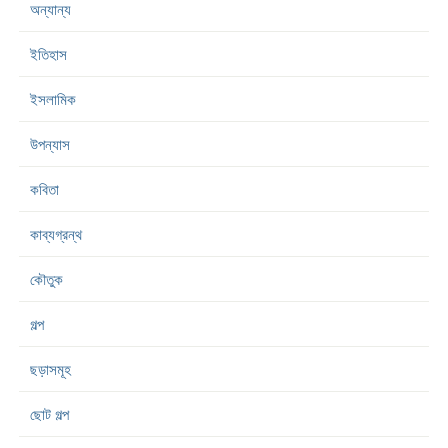
অন্যান্য
ইতিহাস
ইসলামিক
উপন্যাস
কবিতা
কাব্যগ্রন্থ
কৌতুক
গল্প
ছড়াসমূহ
ছোট গল্প