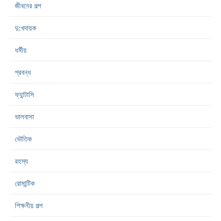
জীবনের গল্প
দু:খদায়ক
ধর্মীয়
প্রবন্ধ
ফ্যান্টাসি
ভালবাসা
ভৌতিক
রহস্য
রোমান্টিক
শিক্ষনীয় গল্প