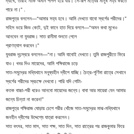
দ্যাখে, তারাই নাকি অমনি পাগল হয়ে যায়। সে-রূপ মর্ত্যের মানুষ সহ্য করতে
পারে না।” .
রাজপুত্র বললেন—“আমার সহ্য হবে। আমি দেখতে যাবো স্বর্গের পরীদের।”
সহিস ভয়ে জিভ কেটে, দুই কানে হাত দিয়ে বললে—“অমন কথা মুখেও
আনবেন না যুবরাজ। সাত রানীমা শুনতে পেলে
প্রাণত্যাগ করবেন।”
যুবরাজ দৃঢ়স্বরে বললেন—“না। আমি যাবোই দেখতে। তুমি রাজপুরীতে ফিরে
যাও। খবর দিও মায়েদের, আমি পক্ষিরাজে চড়ে
সাত-সমুদ্রের মধ্যিখানে মনুষ্যহীন দ্বীপে যাচ্ছি। চৈত্র-পূর্ণিমা রাত্রে সেখানে
স্বর্গের পরীদের স্বচক্ষে দেখবো। পারি যদি গোটা-
কতক বাচ্চা-পরী ধরেও আনবো মায়েদের জন্যে। বাবা আর মায়েরা যেন আমার
জন্যে চিন্তা না করেন!”
রাজপুত্র পক্ষিরাজ ঘোড়ায় চেপে পরীর খোঁজে সাত-সমুদ্রের মাঝ-মধ্যিখানে
জনহীন দ্বীপের উদ্দেশ্যে যাত্রা করলেন।
সাত বৎসর, সাত মাস, সাত পক্ষ, সাত দিন, সাত রাত্রের পর রাজকুমার ফিরে