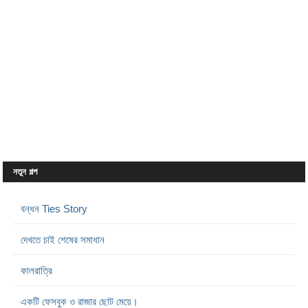
নতুন গল্প
বন্ধন Ties Story
দেখতে চাই শেষের সমাধান
কালরাত্রি
একটি ফেসবুক ও রাজার ছোট মেয়ে।