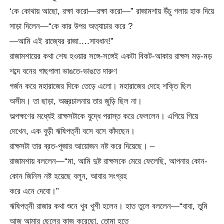
‘কে কোথায় আছো, রক্ষা করো—রক্ষা করো—” রাজামশায় উঁচু গলায় হাক দিয়ে
সাড়া দিলেন—“কে কার উপর অত্যাচার করে ?
—আমি এই রাজ্যের রাজা….সাবধান!”
রাজামশায়ের কথা শেষ হওয়ার সঙ্গে-সঙ্গেই একটা বিকট-আকার রাক্ষস মড়-মড়
শব্দে বনের গাছপালা ভাঙতে-ভাঙতে দারুণ
গর্জন করে মহারাজের দিকে তেড়ে এলো। মহারাজের দেহে শক্তি ছিল
অসীম। তা ছাড়া, অস্ত্রচালনায় তার জুড়ি ছিল না।
অল্পক্ষণের মধ্যেই রাক্ষসটাকে যুদ্ধে পরাস্ত করে ফেললেন। এগিয়ে গিয়ে
দেখেন, এক বুড়ী ঋষিপত্নী বসে বসে কাঁদছেন।
রাক্ষসটা তার ব্রত-পূজার আয়োজন নষ্ট করে দিয়েছে। –
রাজামশায় বললেন—“মা, আমি দুষ্ট রাক্ষসকে মেরে ফেলেছি, আপনার কোন-
কোন জিনিস নষ্ট হয়েছে বলুন, আবার সংগ্রহ
করে এনে দেবো।”
ঋষিপত্নী রাজার কথা শুনে খুব খুশী হলেন। হাত তুলে বললেন—“বাবা, তুমি
আজ আমার ছেলের কাজ করেছো, তোমা হতে