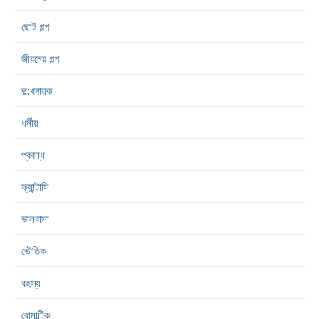
ছোট গল্প
জীবনের গল্প
দু:খদায়ক
ধর্মীয়
প্রবন্ধ
ফ্যান্টাসি
ভালবাসা
ভৌতিক
রহস্য
রোমান্টিক