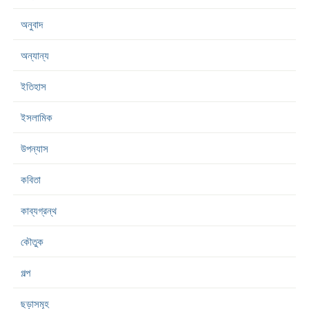
অনুবাদ
অন্যান্য
ইতিহাস
ইসলামিক
উপন্যাস
কবিতা
কাব্যগ্রন্থ
কৌতুক
গল্প
ছড়াসমূহ