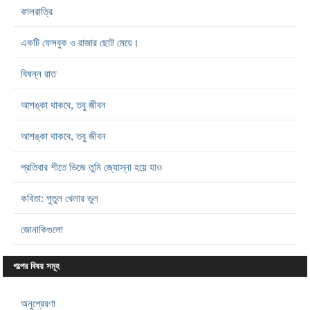
কালরাত্রি
একটি ফেসবুক ও রাজার ছোট মেয়ে।
বিষন্ন রাত
আশঙ্কা থাকবে, তবু জীবন
আশঙ্কা থাকবে, তবু জীবন
প্রতিবার শীতে ভিজে তুমি জ্যোস্না হয়ে যাও
কবিতা: পুতুল খেলার ভুল
জোনাকিগুলো
গল্পের বিষয় সমূহ
অনুপ্রেরণা