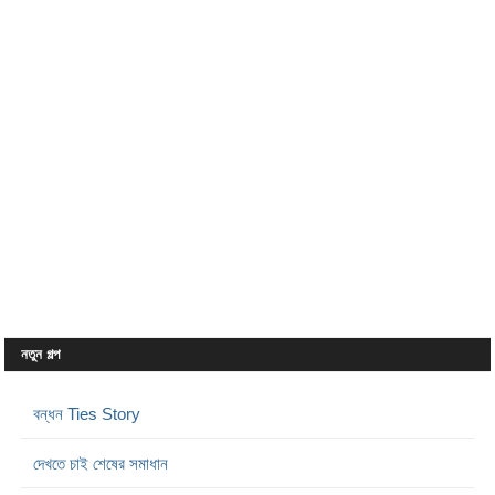
নতুন গল্প
বন্ধন Ties Story
দেখতে চাই শেষের সমাধান