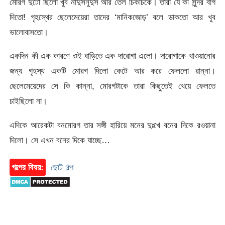
মোরগ দুটো ছিলো খুব নাদুসনুদুস আর তেল চিকচিকে। তারা যে কী সুন্দর বাগ
দিতো! গৃহস্থের ছেলেমেয়েরা তাদের ‘মানিকজোড়’ বলে ডাকতো আর খুব
ভালোবাসতো।
একদিন কী এক কারণে ওই বাড়িতে এক দারোগা এলো। দারোগাকে খাওয়ানোর
জন্য গৃহস্থ একটি মোরগ দিলো কেটে আর করে ফেললো রান্না।
ছেলেমেয়েদের সে কি কান্না, মোরগটাকে তারা কিছুতেই খেয়ে ফেলতে
চাইছিলো না।
এদিকে আরেকটা বনমোরগ তার সঙ্গী হারিয়ে মনের দুঃখে বনের দিকে রওয়ানা
দিলো। সে এখন বনের দিকে যাচ্ছে…
গল্পের বিষয়:
ছোট গল্প