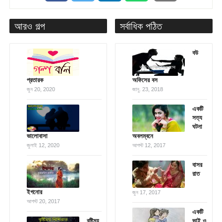
আরও গল্প
সর্বাধিক পঠিত
বউ
প্রতারক
অফিসের বস
জুন 20, 2020
জানু. 23, 2018
একটি
সত্য
ঘটনা
ভালোবাসা
অবলম্বনে
জুলাই 12, 2020
আগস্ট 12, 2017
বাসর
রাত
ইগনোর
জুন 17, 2017
আগস্ট 20, 2017
একটি
বৃ‌ষ্টিময়
ভাই ও