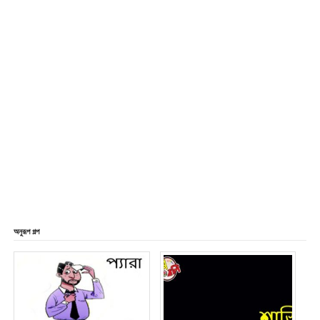
অনুরূপ গল্প