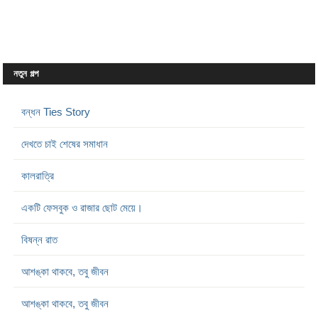
নতুন গল্প
বন্ধন Ties Story
দেখতে চাই শেষের সমাধান
কালরাত্রি
একটি ফেসবুক ও রাজার ছোট মেয়ে।
বিষন্ন রাত
আশঙ্কা থাকবে, তবু জীবন
আশঙ্কা থাকবে, তবু জীবন