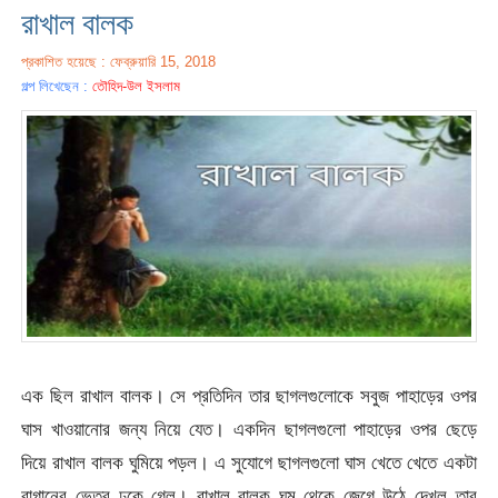
রাখাল বালক
প্রকাশিত হয়েছে : ফেব্রুয়ারি 15, 2018
গল্প লিখেছেন :
তৌহিদ-উল ইসলাম
এক ছিল রাখাল বালক। সে প্রতিদিন তার ছাগলগুলোকে সবুজ পাহাড়ের ওপর
ঘাস খাওয়ানোর জন্য নিয়ে যেত। একদিন ছাগলগুলো পাহাড়ের ওপর ছেড়ে
দিয়ে রাখাল বালক ঘুমিয়ে পড়ল। এ সুযোগে ছাগলগুলো ঘাস খেতে খেতে একটা
বাগানের ভেতর ঢুকে গেল। রাখাল বালক ঘুম থেকে জেগে উঠে দেখল তার