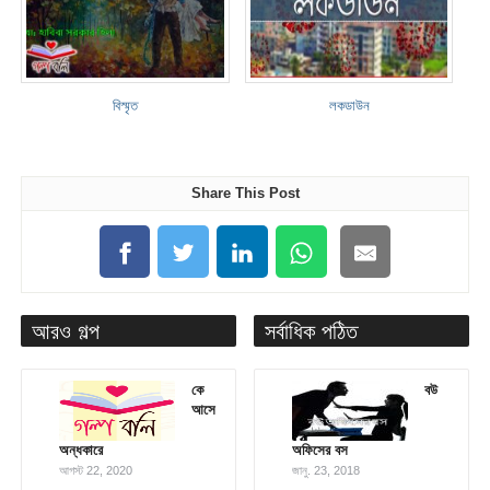
বিস্মৃত
লকডাউন
Share This Post
আরও গল্প
সর্বাধিক পঠিত
কে
বউ
আসে
অন্ধকারে
অফিসের বস
আগস্ট 22, 2020
জানু. 23, 2018