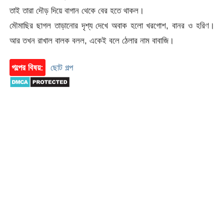
তাই তারা দৌড় দিয়ে বাগান থেকে বের হতে থাকল।
মৌমাছির ছাগল তাড়ানোর দৃশ্য দেখে অবাক হলো খরগোশ, বানর ও হরিণ।
আর তখন রাখাল বালক বলল, একেই বলে ঠেলার নাম বাবাজি।
গল্পের বিষয়:
ছোট গল্প