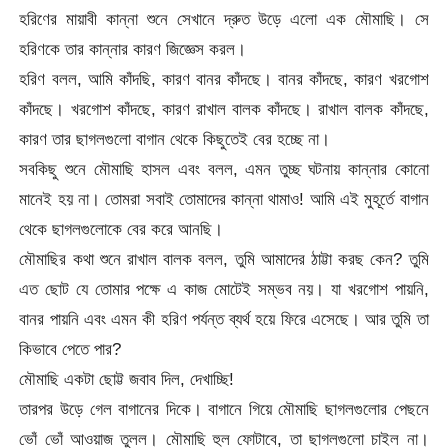
হরিণের মায়াবী কান্না শুনে সেখানে দ্রুত উড়ে এলো এক মৌমাছি। সে
হরিণকে তার কান্নার কারণ জিজ্ঞেস করল।
হরিণ বলল, আমি কাঁদছি, কারণ বানর কাঁদছে। বানর কাঁদছে, কারণ খরগোশ
কাঁদছে। খরগোশ কাঁদছে, কারণ রাখাল বালক কাঁদছে। রাখাল বালক কাঁদছে,
কারণ তার ছাগলগুলো বাগান থেকে কিছুতেই বের হচ্ছে না।
সবকিছু শুনে মৌমাছি হাসল এবং বলল, এমন তুচ্ছ ঘটনায় কান্নার কোনো
মানেই হয় না। তোমরা সবাই তোমাদের কান্না থামাও! আমি এই মুহূর্তে বাগান
থেকে ছাগলগুলোকে বের করে আনছি।
মৌমাছির কথা শুনে রাখাল বালক বলল, তুমি আমাদের ঠাট্টা করছ কেন? তুমি
এত ছোট যে তোমার পক্ষে এ কাজ মোটেই সম্ভব নয়। যা খরগোশ পায়নি,
বানর পায়নি এবং এমন কী হরিণ পর্যন্ত ব্যর্থ হয়ে ফিরে এসেছে। আর তুমি তা
কিভাবে পেতে পার?
মৌমাছি একটা ছোট্ট জবাব দিল, দেখাচ্ছি!
তারপর উড়ে গেল বাগানের দিকে। বাগানে গিয়ে মৌমাছি ছাগলগুলোর পেছনে
ভোঁ ভোঁ আওয়াজ তুলল। মৌমাছি হুল ফোটাবে, তা ছাগলগুলো চাইল না।