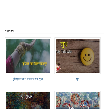
অনুরূপ গল্প
বৃষ্টিস্নাত লাল টকটকে জবা ফুল
সুখ