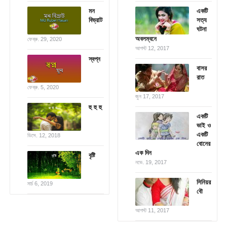
মন
একটি
বিভ্রাট
সত্য
ঘটনা
অবলম্বনে
ফেব্রু. 29, 2020
আগস্ট 12, 2017
স্বপ্ন
বাসর
রাত
ফেব্রু. 5, 2020
জুন 17, 2017
হু হু হু
একটি
ভাই ও
একটি
ডিসে. 12, 2018
বোনের
এক দিন
বৃষ্টি
নভে. 19, 2017
সিনিয়র
মার্চ 6, 2019
বৌ
আগস্ট 11, 2017