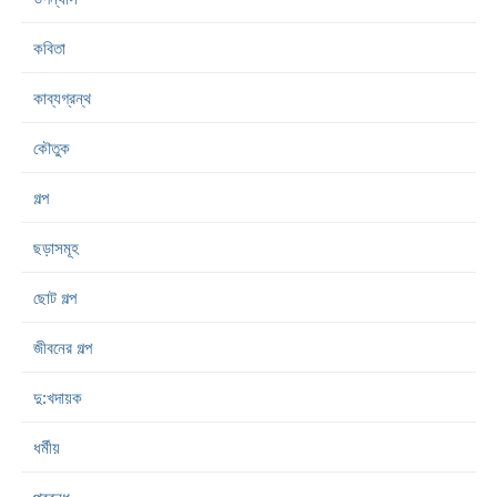
কবিতা
কাব্যগ্রন্থ
কৌতুক
গল্প
ছড়াসমূহ
ছোট গল্প
জীবনের গল্প
দু:খদায়ক
ধর্মীয়