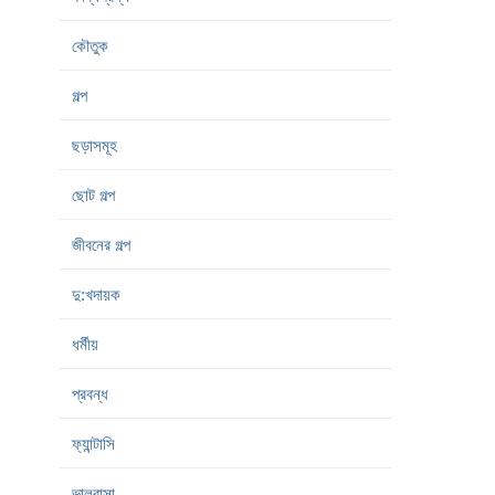
কৌতুক
গল্প
ছড়াসমূহ
ছোট গল্প
জীবনের গল্প
দু:খদায়ক
ধর্মীয়
প্রবন্ধ
ফ্যান্টাসি
ভালবাসা