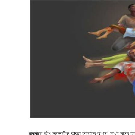
মাঝরাতে হঠাৎ সমস্তকিছু আবছা আলোতে ঝাপসা দেখেন সাঈদ আলী