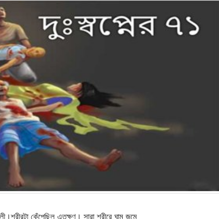
।শরীরটা কেঁপেছিল এতক্ষণ। সারা শরীরে ঘাম জমে