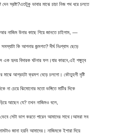
ট দেন স্রষ্টা?এতটুকু ভাবার মাঝে চাচা নিজ পথ ধরে চলতে
আমি আর নাজিম উনার কাছে গিয়ে জানতে চাইলাম, —
মস্যাটা কি আপনার জন্মগত? দীর্ঘ নিঃশ্বাস ছেড়ে
সে এক হৃদয় বিদারক ঘটনার ফল।যার কারনে,এই পঙ্গুত্ব
 মাঝে আগ্রহটা ক্রমশ বেড়ে চললো। কৌতুহলী দৃষ্টি
িকে না চেয়ে ঝিমোনোর মতো ভঙ্গিতে মাটির দিকে
ঁড়িয়ে আছেন যে? তখন নাজিমও বলে,
লে ভেবে সেটা ভাগ করতে পারেন আমাদের সাথে।আমরা সব
ামটাও জানা হয়নি আমাদের। নাজিমকে ইশারা দিয়ে