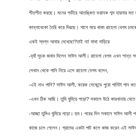
শীতশীত করছে। মনের গভীরে আতঙ্কিত ভয়ানক শব্দ হায়নার মত হা
কান্নাখেকো তৈরি করে দিয়ছে। পাশে শুয়ে থাকা রাহেলা বেগম চম
একই স্বপ্ন আবার দেখেছো?তাই না! মাথা নাড়িয়ে
-হ্যাঁ সূচক জবাব দিলেন সাঈদ আলী। রাহেলা বেগম এখন শান্ত গলা
সেখান থেকে পানি নিয়ে এসে রাহেলা বেগম বলেন,
-এই নাও পানি? সাঈদ আলী, কয়েক সেকেন্ডে পুরো পানিটা পান ক
-এখন ঠিক আছি। তুমি ঘুমিয়ে পড়ো? সকালে উঠে কারখানায় যেতে
-আচ্ছা তুমিও ঘুমিয়ে পড়ো। হুম। পরের দিন সকালে সাঈদ আলী পা খু
কাজে চলে গেলেন। গ্রামের একটা পাট কলে কাজ করেন এই সা