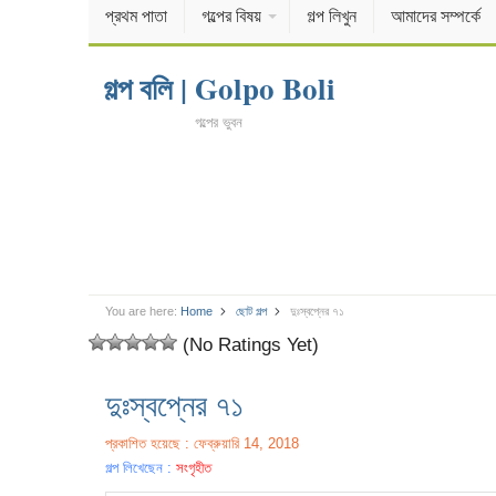
প্রথম পাতা
গল্পের বিষয়
গল্প লিখুন
আমাদের সম্পর্কে
গল্প বলি | Golpo Boli
গল্পের ভুবন
You are here:
Home
ছোট গল্প
দুঃস্বপ্নের ৭১
(No Ratings Yet)
দুঃস্বপ্নের ৭১
প্রকাশিত হয়েছে : ফেব্রুয়ারি 14, 2018
গল্প লিখেছেন :
সংগৃহীত