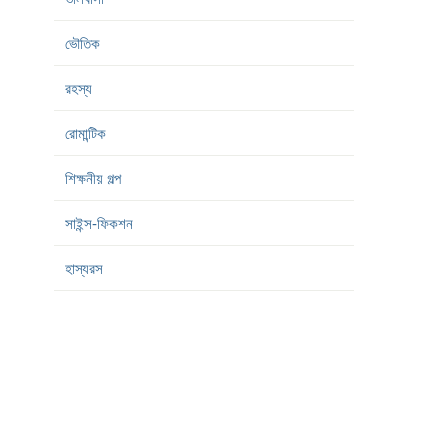
ভৌতিক
রহস্য
রোমান্টিক
শিক্ষনীয় গল্প
সাইন্স-ফিকশন
হাস্যরস