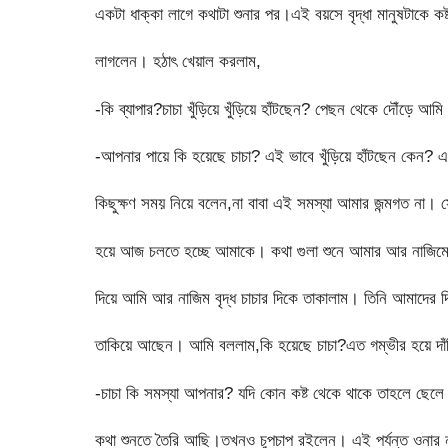
একটা ধাক্কা লাগে কথাটা শুনার পর।এই বয়সে বৃদ্ধা মানুষটাকে কষ্
লাগলেন। হঠাৎ খেয়াল করলাম,
-কি ব্যাপার?চাচা খুঁড়িয়ে খুঁড়িয়ে হাঁটছেন? পেছন থেকে দৌঁড়ে 
-আপনার পায়ে কি হয়েছে চাচা? এই ভাবে খুঁড়িয়ে হাঁটছেন কেন? এ স
কিছুক্ষণ সময় নিয়ে বলেন,না বাবা এই সমস্যা আমার জন্মগত না। 
হয়ে আজ চলতে হচ্ছে আমাকে। কথা গুলা শুনে আমার আর নাজিমের
দিয়ে আমি আর নাজিম বৃদ্ধ চাচার দিকে তাকালাম। তিনি আমাদের দ
তাকিয়ে আছেন। আমি বললাম,কি হয়েছে চাচা?এত গম্ভীর হয়ে দা
-চাচা কি সমস্যা আপনার? যদি কোন কষ্ট থেকে থাকে তাহলে ছে
কথা শুনতে তৈরি আছি।তখনও চুপচাপ রইলেন। এই পর্যন্ত ওনার ন