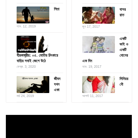
পিতা
বাসর
রাত
নভে. 12, 2019
জুন 17, 2017
একটি
ভাই ও
একটি
হীরকাঙ্গুরীয়: ০৫. মোতির চিৎকারে
বোনের
বাড়ির সবাই জেগে উঠে
এক দিন
ফেব্রু. 3, 2020
নভে. 19, 2017
জীবন
সিনিয়র
যখন
বৌ
একা
মার্চ 24, 2019
আগস্ট 11, 2017