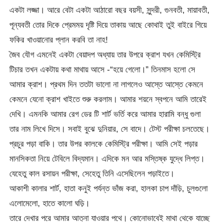
একটা লজ্জা। আরে বেটা একটা আঠারো বছর বয়সী, সুন্দরী, গুনবতী, মায়াবতী,
পূন্যবতী তোর দিকে প্রেমময় দৃষ্টি দিয়ে তাকায় আছে কোথাই তুই বাইরে গিয়ে
ফকির খাওয়ানোর প্লান করবি তা নাহ!
জৈব যৌগ এমনেই একটা বেয়াদপ অধ্যায় তার উপরে ক্রাশ যখন কেমিস্ট্রি
টিচার তখন একটায় কথা মাথায় আসে -“হয়ে গেলো।” তিনমাস হলো সে
আমার ক্রাশ। প্রথম দিন ততটা ভালো না লাগলেও আস্তে আস্তে কেমনে
কেমনে যেনো ক্রাশ খাইতে শুরু করলাম। আমার শয়নে স্বপনে আমি তারেই
দেখি। এমনকি আমার রেগ ডের টি শার্ট ভর্তি করে আমার হারামি বন্ধু গুলা
তার নাম লিখে দিসে। সবাই বুঝে দুনিয়ার, সে বাদে। টেস্ট পরীক্ষা চলতেছে।
প্রচুর পড়া বাকি। তার উপর কালকে কেমিস্ট্রি পরীক্ষা। আমি সেই পড়ার
মানসিকতা নিয়ে টেবিলে বিদ্যমান। এদিকে মন আর মস্তিষ্ক যুদ্ধে লিপ্ত।
যেহেতু কাল রসায়ন পরীক্ষা, সেহেতু তিনি এসেছিলেন পড়াইতে।
আকাশী কালার শার্ট, হাতা কনুই পর্যন্ত ভাঁজ করা, হালকা চাপ দাঁড়ি, চুলগুলো
এলোমেলো, হাতে কালো ঘড়ি।
তারে দেখার পরে আমার আত্না যাওয়ার পথে। কোনোভাবেই মাথা থেকে যাচ্ছে