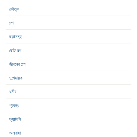
কৌতুক
গল্প
ছড়াসমূহ
ছোট গল্প
জীবনের গল্প
দু:খদায়ক
ধর্মীয়
প্রবন্ধ
ফ্যান্টাসি
ভালবাসা