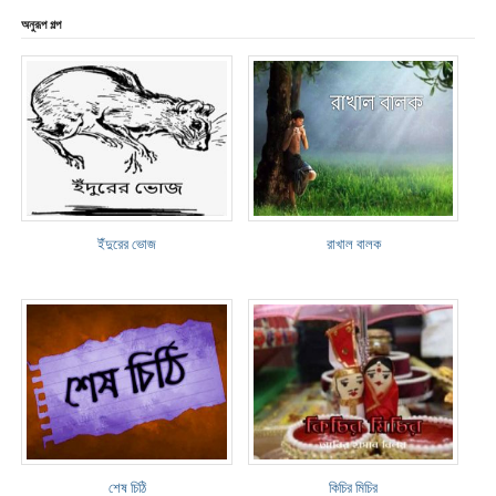
অনুরূপ গল্প
ইঁদুরের ভোজ
রাখাল বালক
শেষ চিঠি
কিচির মিচির