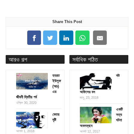
Share This Post
আরও গল্প
সর্বাধিক পঠিত
হযরত
বউ
ইউসুফ
(আঃ)
এর
অফিসের বস
জীবনী দ্বিতীয় পর্ব
জানু. 23, 2018
এপ্রিল 30, 2020
একটি
ভেতর
সত্য
দৃষ্টি
ঘটনা
অবলম্বনে
আগস্ট 1, 2018
আগস্ট 12, 2017