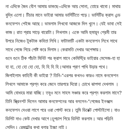
না এদিকে জৈব যৌগ আমায় ডাকছে-এদিকে আয় সোনা, তোরে খাবো। মাথায়
বুদ্ধি এলো। টিচার মানে ভাইয়া আমার ভার্সিটিতে পড়ে। ভার্সিটির ক্রাস এন্ড
কনফেশন পেইজ আছে। ভাবলাম লিখবো আজকে দিল খুলে। যেই ভাবা সেই
কাজ। রাত প্রায় সাড়ে বারোটা। লিখলাম। একে আমি হুমায়ূন প্রেমী তার
উপরে নিজেও টুকটাক কবিতা লিখি। ফাটাফাটি একটা কনফেশন লিখে সাথে
সাথে পেজে গিয়ে পোষ্ট করে দিলাম। কেরামতি দেখার অপেক্ষায়।
গুনে গুনে ঠিক পাঁচটা মিনিট পর ক্রাশ মানে কেমিস্ট্রি ভাইয়ার মেসেজ-হা হা
হা হা, হো হো হো হো, হি হি হি হি।আমার প্রাণ পাখি উড়ার পথে।
জিগাইলাম কাহিনী কী ভাইয়া ? তিনি-“এরপর কখনও কারও নামে কনফেশন
লিখলে আমাকে প্রশ্ন করে জেনে তারপরে দিয়ো। চোখে ঝাপসা দেখলাম ।
আমি বোধহয় মারা যাচ্ছি। তবুও মনে সাহস সঞ্চার করে প্রশ্ন করলাম মানে?
তিনি স্ক্রিনশট দিলেন আমার কনফেশনের আর বললেন-“পেজের ইনবক্সে
কনফেশন দেওয়া লাগে পরে ওরা পোস্ট করে। তুমি ডিরেক্ট পোস্টাইসো। যাও
ডিলিট দাও কেউ দেখার আগে।চুপচাপ গিয়ে ডিলিট করলাম। আর পড়িনি
সেদিন। রেজাল্টের কথা বলার ইচ্ছা নাই।