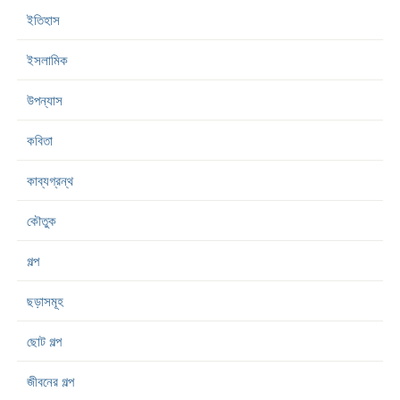
ইতিহাস
ইসলামিক
উপন্যাস
কবিতা
কাব্যগ্রন্থ
কৌতুক
গল্প
ছড়াসমূহ
ছোট গল্প
জীবনের গল্প