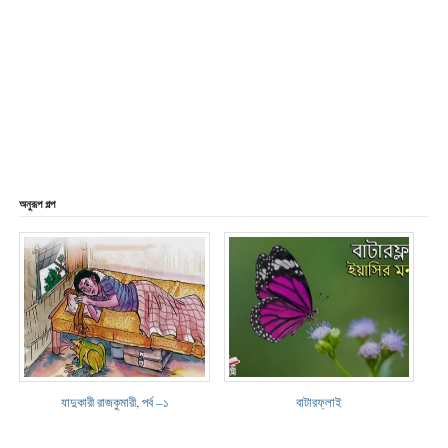
অনুরূপ গল্প
যাদুকারী রাজকুমারী, পর্ব –১
বাটারফ্লাই