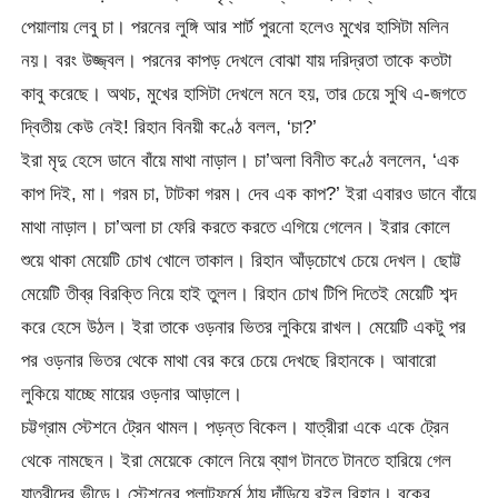
পেয়ালায় লেবু চা। পরনের লুঙ্গি আর শার্ট পুরনো হলেও মুখের হাসিটা মলিন
নয়। বরং উজ্জ্বল। পরনের কাপড় দেখলে বোঝা যায় দরিদ্রতা তাকে কতটা
কাবু করেছে। অথচ, মুখের হাসিটা দেখলে মনে হয়, তার চেয়ে সুখি এ-জগতে
দ্বিতীয় কেউ নেই! রিহান বিনয়ী কণ্ঠে বলল, ‘চা?’
ইরা মৃদু হেসে ডানে বাঁয়ে মাথা নাড়াল। চা’অলা বিনীত কণ্ঠে বললেন, ‘এক
কাপ দিই, মা। গরম চা, টাটকা গরম। দেব এক কাপ?’ ইরা এবারও ডানে বাঁয়ে
মাথা নাড়াল। চা’অলা চা ফেরি করতে করতে এগিয়ে গেলেন। ইরার কোলে
শুয়ে থাকা মেয়েটি চোখ খোলে তাকাল। রিহান আঁড়চোখে চেয়ে দেখল। ছোট্ট
মেয়েটি তীব্র বিরক্তি নিয়ে হাই তুলল। রিহান চোখ টিপি দিতেই মেয়েটি শব্দ
করে হেসে উঠল। ইরা তাকে ওড়নার ভিতর লুকিয়ে রাখল। মেয়েটি একটু পর
পর ওড়নার ভিতর থেকে মাথা বের করে চেয়ে দেখছে রিহানকে। আবারো
লুকিয়ে যাচ্ছে মায়ের ওড়নার আড়ালে।
চট্টগ্রাম স্টেশনে ট্রেন থামল। পড়ন্ত বিকেল। যাত্রীরা একে একে ট্রেন
থেকে নামছেন। ইরা মেয়েকে কোলে নিয়ে ব্যাগ টানতে টানতে হারিয়ে গেল
যাত্রীদের ভীড়ে। স্টেশনের প্লাটফর্মে ঠায় দাঁড়িয়ে রইল রিহান। বুকের