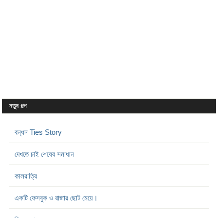
নতুন গল্প
বন্ধন Ties Story
দেখতে চাই শেষের সমাধান
কালরাত্রি
একটি ফেসবুক ও রাজার ছোট মেয়ে।