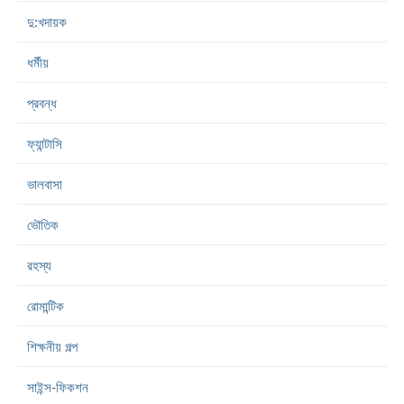
দু:খদায়ক
ধর্মীয়
প্রবন্ধ
ফ্যান্টাসি
ভালবাসা
ভৌতিক
রহস্য
রোমান্টিক
শিক্ষনীয় গল্প
সাইন্স-ফিকশন