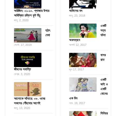
অরিজিন: ০১-১০. প্লাজার উপরে
অফিসের বস
অবিস্থিত চল্লিশ ফুট উঁচু
জানু. 23, 2018
জানু. 2, 2020
একটি
হঠাৎ
সত্য
দেখা
ঘটনা
অবলম্বনে
সেপ্টে. 17, 2019
আগস্ট 12, 2017
বাসর
রাত
জীবনের সমাপ্তি
জুন 17, 2017
ফেব্রু. 3, 2020
একটি
ভাই ও
একটি
বোনের
এক দিন
আলোকে আঁধারে: ০৮. ওদের
সকলের পৌঁছাবার আগেই
নভে. 19, 2017
জানু. 13, 2020
সিনিয়র