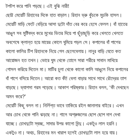
টপটপ করে পানি পড়ছে। এই বুঝি নারী!
ছোট্ট মেয়েটি রিহানের দিকে হাত বাড়াল। রিহান ভ্রু কুঁচকে মুচকি হাসল।
মেয়েটি মাড়ি ফেটে বেড়িয়ে আসা দুটো দাঁত বের করে হেসে ফেলল। বাঁ হাতের
আঙুল সব মুষ্টিবদ্ধ করে মুখের ভিতর দিয়ে পা ছুঁড়াছুড়ি করে খেলতে খেলতে
অবশেষে ক্লান্ত হয়ে মায়ের কোলে ঘুমিয়ে পড়ল সে। কপালের বাঁ পাশের
কালো কালির টিপ রিহানকে নিয়ে গেল ছেলেবেলায়। নানুর বাড়ি যেতে কত
আয়োজন হত তখন। ভোরে ঘুম থেকে তোলে সারা শরীরে সাবান মাখিয়ে
গোসল করিয়ে দিতেন মা। মাটির চুলা থেকে কালো কালি আঙুলে নিয়ে কপালের
বাঁ পাশে বসিয়ে দিতেন। আরো কত কী! বেলা বাড়ার সাথে সাথে রৌদ্রের তাপ
বাড়ছে। ভ্যাপসা গরম পড়েছে। আকাশ পরিষ্কার। রিহান বলল, ‘কী দেখছেন
অমন করে?’
মেয়েটি কিছু বলল না। নির্লিপ্ত ভাবে তাকিয়ে রইল জানালার বাইরে। এখন
আর চোখ থেকে পানি ঝড়ছে না। গালে অশ্রুজলের ছোপ ছোপ দাগ দেখা
যাচ্ছে। চোখদুটো স্বচ্ছ, সাদার উপর কালো বিন্দু। একটুও লাল হয়নি।
একটুও না। অথচ, রিহানের মন খারাপ হলেই চোখদুটো লাল হয়ে যায়।