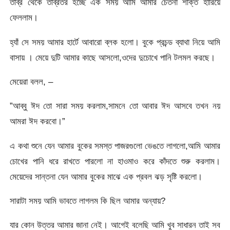
তীব্র থেকে তীব্রতর হচ্ছে এক সময় আমি আমার চেতনা শক্তি হারিয়ে
ফেললাম।
হ্যাঁ সে সময় আমার হার্টে আবারো ব্লক হলো। বুকে প্রচন্ড ব্যাথা নিয়ে আমি
বাসায় । মেয়ে দুটি আমার কাছে আসলো,ওদের দুচোখে পানি টলমল করছে।
মেয়েরা বলল, –
”আব্বু ঈদ তো সারা সময় করলাম,সামনে তো আবার ঈদ আসবে তখন নয়
আমরা ঈদ করবো।”
এ কথা শুনে যেন আমার বুকের সমস্ত পাজরগুলো ভেঙতে লাগলো,আমি আমার
চোখের পানি ধরে রাখতে পারলো না হাওমাও করে কাঁদতে শুরু করলাম।
মেয়েদের সান্তনা যেন আমার বুকের মাঝে এক প্রবল ঝড় সৃষ্টি করলো।
সারাটা সময় আমি ভাবতে লাগলম কি ছিল আমার অন্যায়?
যার কোন উত্তর আমার জানা নেই। আগেই বলেছি আমি খুব সাধারন তাই সব