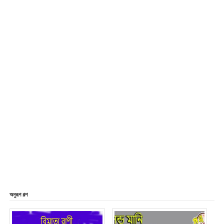
অনুরূপ গল্প