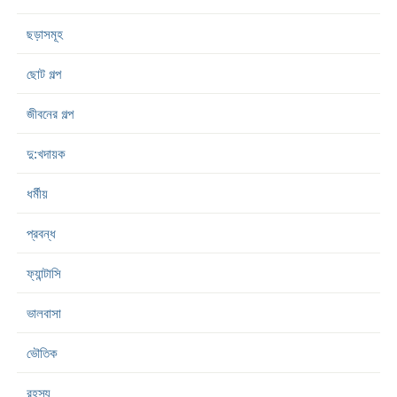
ছড়াসমূহ
ছোট গল্প
জীবনের গল্প
দু:খদায়ক
ধর্মীয়
প্রবন্ধ
ফ্যান্টাসি
ভালবাসা
ভৌতিক
রহস্য