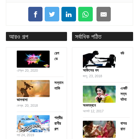
আরও গল্প
সর্বাধিক পঠিত
রেগ
বউ
ডে
অফিসের বস
এপ্রিল 20, 2020
জানু. 23, 2018
সন্তান
নাকি
একটি
সত্য
ঘটনা
ভালবাসা
অবলম্বনে
ফেব্রু. 20, 2018
আগস্ট 12, 2017
গম্ভীর
রানীর
বাসর
গল্প
রাত
মার্চ 24, 2019