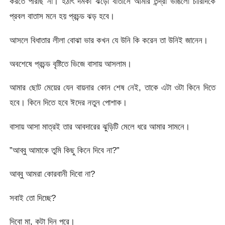
করতে পারছি না। হঠাৎ দমকা ঝড়ো বাতাসে আমার তন্দ্রা ভাঙলো চারিদিকে
প্রবল বাতাস মনে হয় প্রচন্ড ঝড় হবে।
আসলে বিধাতার লীলা বোঝা ভার কখন যে উনি কি করেন তা উনিই জানেন।
অবশেষে প্রচন্ড বৃষ্টিতে ভিজে বাসায় আসলাম।
আমার ছোট মেয়ের যেন বায়নার কোন শেষ নেই, তাকে এটা ওটা কিনে দিতে
হবে। কিনে দিতে হবে ঈদের নতুন পোশাক।
বাসায় আসা মাত্রই তার আবদারের ঝুড়িটি মেলে ধরে আমার সামনে।
”আব্বু আমাকে তুমি কিছু কিনে দিবে না?”
আব্বু আমরা কোরবানী দিবো না?
সবাই তো দিচ্ছে?
দিবো মা, কটা দিন পরে।