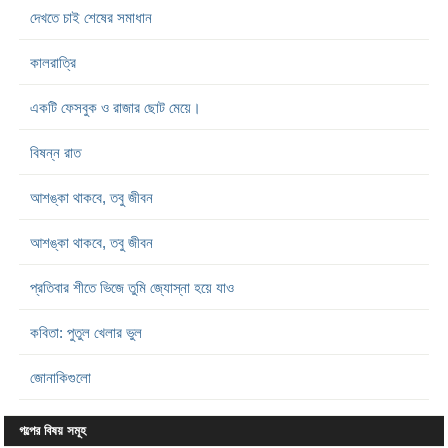
দেখতে চাই শেষের সমাধান
কালরাত্রি
একটি ফেসবুক ও রাজার ছোট মেয়ে।
বিষন্ন রাত
আশঙ্কা থাকবে, তবু জীবন
আশঙ্কা থাকবে, তবু জীবন
প্রতিবার শীতে ভিজে তুমি জ্যোস্না হয়ে যাও
কবিতা: পুতুল খেলার ভুল
জোনাকিগুলো
গল্পের বিষয় সমূহ