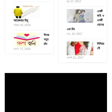
জুন 17, 2017
একটি
ভাই ও
একটি
আরেকবার হিমু
বোনের
এপ্রিল 20, 2019
এক দিন
নভে. 19, 2017
ঈদের
নতুন
সিনিয়র
চাঁদ
বৌ
সেপ্টে. 17, 2020
আগস্ট 11, 2017