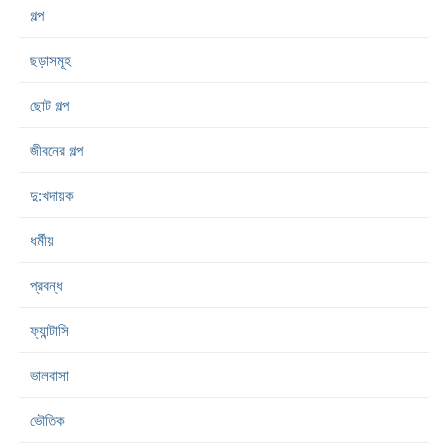
গল্প
ছড়াসমূহ
ছোট গল্প
জীবনের গল্প
দু:খদায়ক
ধর্মীয়
প্রবন্ধ
ফ্যান্টাসি
ভালবাসা
ভৌতিক