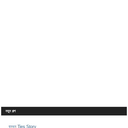
নতুন গল্প
বন্ধন Ties Story