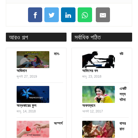
আরও গল্প
সর্বাধিক পঠিত
মান-
বউ
অভিমান
অফিসের বস
জুলাই 27, 2019
জানু. 23, 2018
একটি
সত্য
ঘটনা
অন্ধকারের ফুল
অবলম্বনে
জানু. 14, 2018
আগস্ট 12, 2017
অস্পর্শ
বাসর
রাত