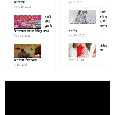
ভালোবাসা
জুন 17, 2017
সেপ্টে. 19, 2018
একটি
হ্যারি
ভাই ও
পটার
একটি
এন্ড দি
বোনের
এক দিন
ফিলসফারস স্টোন: নিষিদ্ধ বাগান
নভে. 19, 2017
ডিসে. 24, 2019
সিনিয়র
বৌ
ভালবাসায় সীমাবদ্ধতা
আগস্ট 11, 2017
মে 16, 2020