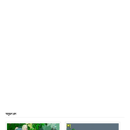
অনুরূপ গল্প