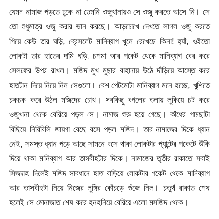
যেমন নামাজ পড়তে ঢুকে না তেমনি ওজুখানায়ও সে ওজু করতে আসে নি। সে
তো শুধুমাত্র ওজু করার ভান করছে। আড়চোখে দেখতে লাগল ওজু করতে
গিয়ে কেউ তার ঘড়ি, ব্রেসলেট মানিব্যাগ খুলে রেখেছে কিনা! হ্যাঁ, ওইতো
লোকটা তার হাতের দামি ঘড়ি, চশমা আর পকেট থেকে মানিব্যাগ বের করে
সেলফের উপর রাখল। মজিদ মুখ মুছার বাহানায় উঠে দাঁড়িয়ে আস্তে করে
হাতটান দিয়ে নিয়ে নিল সেগুলো। বেশ পেটমোটা মানিব্যাগ মনে হচ্ছে, খুশিতে
চকচক করে উঠল মজিদের চোখ। সবকিছু বগলের তলায় লুকিয়ে চট করে
ওজুখানা থেকে বেরিয়ে পড়ল সে। নামাজ শুরু হয়ে গেছে। কাঁধের গামছাটা
বিছিয়ে নিরিবিলি জায়গা বেছে বসে পড়ল মজিদ। তার নামাজের দিকে ধ্যান
নেই, সমস্ত ধ্যান পড়ে আছে সামনে বসে থাকা লোকটার প্যান্টের পকেটে উঁকি
দিয়ে থাকা মানিব্যাগ আর তাসবীহটার দিকে। নামাজের তৃতীর রাকাতে সবাই
সিজদাহ দিলেই মজিদ সাবধানে হাত বাড়িয়ে লোকটার পকেট থেকে মানিব্যাগ
আর তাসবীহটা নিয়ে নিজের লুঙ্গির কোঁচড়ে গুঁজে নিল। চতুর্থ রাকাত শেষ
হলেই সে মোনাজাত শেষ করে হনহনিয়ে বেরিয়ে এলো মসজিদ থেকে।