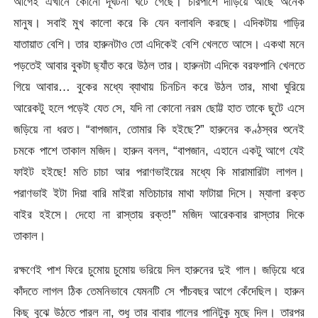
আগেই এখানে কোনো দূর্ঘটনা ঘটে গেছে। চারপাশে দাঁড়িয়ে আছে অনেক
মানুষ। সবাই মুখ কালো করে কি যেন বলাবলি করছে। এদিকটায় গাড়ির
যাতায়াত বেশি। তার হারুনটাও তো এদিকেই বেশি খেলতে আসে। একথা মনে
পড়তেই আবার বুকটা ছ্যাঁত করে উঠল তার। হারুনটা এদিকে বরফপানি খেলতে
গিয়ে আবার… বুকের মধ্যে ব্যাথায় চিনচিন করে উঠল তার, মাথা ঘুরিয়ে
আরেকটু হলে পড়েই যেত সে, যদি না কোনো নরম ছোট্ট হাত তাকে ছুটে এসে
জড়িয়ে না ধরত। “বাপজান, তোমার কি হইছে?” হারুনের কণ্ঠস্বর শুনেই
চমকে পাশে তাকাল মজিদ। হারুন বলল, “বাপজান, এহানে একটু আগে যেই
ফাইট হইছে! মতি চাচা আর পরাণভাইয়ের মধ্যে কি মারামারিটা লাগল।
পরাণভাই ইটা দিয়া বারি মাইরা মতিচাচার মাথা ফাটায়া দিসে। ম্যালা রক্ত
বাইর হইসে। দেহো না রাস্তায় রক্ত!” মজিদ আরেকবার রাস্তার দিকে
তাকাল।
রক্ষণেই পাশ ফিরে চুমোয় চুমোয় ভরিয়ে দিল হারুনের দুই গাল। জড়িয়ে ধরে
কাঁদতে লাগল ঠিক তেমনিভাবে যেমনটি সে পাঁচবছর আগে কেঁদেছিল। হারুন
কিছু বুঝে উঠতে পারল না, শুধু তার বাবার গালের পানিটুকু মুছে দিল। তারপর