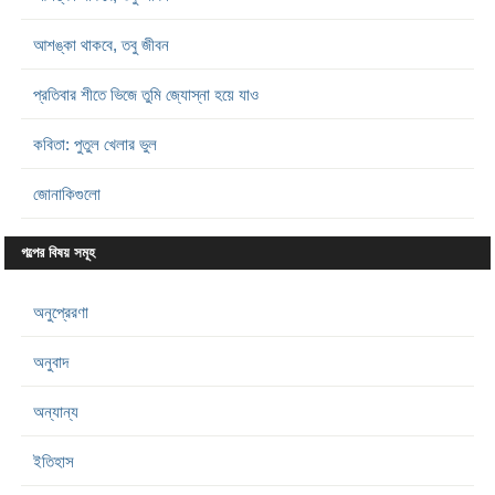
আশঙ্কা থাকবে, তবু জীবন
প্রতিবার শীতে ভিজে তুমি জ্যোস্না হয়ে যাও
কবিতা: পুতুল খেলার ভুল
জোনাকিগুলো
গল্পের বিষয় সমূহ
অনুপ্রেরণা
অনুবাদ
অন্যান্য
ইতিহাস