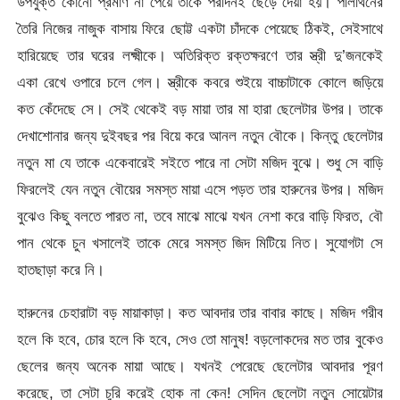
উপযুক্ত কোনো প্রমাণ না পেয়ে তাকে পরদিনই ছেড়ে দেয়া হয়। পলিথিনের
তৈরি নিজের নাজুক বাসায় ফিরে ছোট্ট একটা চাঁদকে পেয়েছে ঠিকই, সেইসাথে
হারিয়েছে তার ঘরের লক্ষ্মীকে। অতিরিক্ত রক্তক্ষরণে তার স্ত্রী দু’জনকেই
একা রেখে ওপারে চলে গেল। স্ত্রীকে কবরে শুইয়ে বাচ্চাটাকে কোলে জড়িয়ে
কত কেঁদেছে সে। সেই থেকেই বড় মায়া তার মা হারা ছেলেটার উপর। তাকে
দেখাশোনার জন্য দুইবছর পর বিয়ে করে আনল নতুন বৌকে। কিন্তু ছেলেটার
নতুন মা যে তাকে একেবারেই সইতে পারে না সেটা মজিদ বুঝে। শুধু সে বাড়ি
ফিরলেই যেন নতুন বৌয়ের সমস্ত মায়া এসে পড়ত তার হারুনের উপর। মজিদ
বুঝেও কিছু বলতে পারত না, তবে মাঝে মাঝে যখন নেশা করে বাড়ি ফিরত, বৌ
পান থেকে চুন খসালেই তাকে মেরে সমস্ত জিদ মিটিয়ে নিত। সুযোগটা সে
হাতছাড়া করে নি।
হারুনের চেহারাটা বড় মায়াকাড়া। কত আবদার তার বাবার কাছে। মজিদ গরীব
হলে কি হবে, চোর হলে কি হবে, সেও তো মানুষ! বড়লোকদের মত তার বুকেও
ছেলের জন্য অনেক মায়া আছে। যখনই পেরেছে ছেলেটার আবদার পূরণ
করেছে, তা সেটা চুরি করেই হোক না কেন! সেদিন ছেলেটা নতুন সোয়েটার