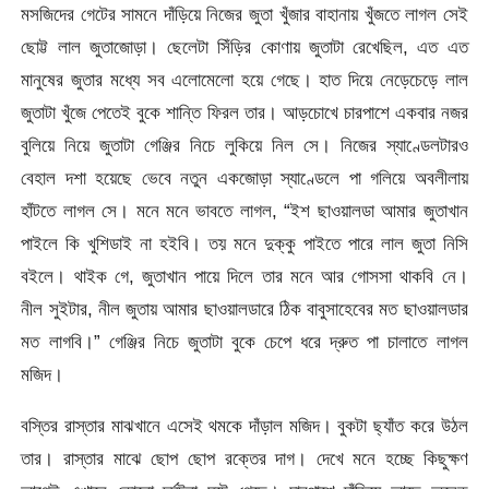
মসজিদের গেটের সামনে দাঁড়িয়ে নিজের জুতা খুঁজার বাহানায় খুঁজতে লাগল সেই
ছোট্ট লাল জুতাজোড়া। ছেলেটা সিঁড়ির কোণায় জুতাটা রেখেছিল, এত এত
মানুষের জুতার মধ্যে সব এলোমেলো হয়ে গেছে। হাত দিয়ে নেড়েচেড়ে লাল
জুতাটা খুঁজে পেতেই বুকে শান্তি ফিরল তার। আড়চোখে চারপাশে একবার নজর
বুলিয়ে নিয়ে জুতাটা গেঞ্জির নিচে লুকিয়ে নিল সে। নিজের স্যাণ্ডেলটারও
বেহাল দশা হয়েছে ভেবে নতুন একজোড়া স্যাণ্ডেলে পা গলিয়ে অবলীলায়
হাঁটতে লাগল সে। মনে মনে ভাবতে লাগল, “ইশ ছাওয়ালডা আমার জুতাখান
পাইলে কি খুশিডাই না হইবি। তয় মনে দুক্কু পাইতে পারে লাল জুতা নিসি
বইলে। থাইক গে, জুতাখান পায়ে দিলে তার মনে আর গোসসা থাকবি নে।
নীল সুইটার, নীল জুতায় আমার ছাওয়ালডারে ঠিক বাবুসাহেবের মত ছাওয়ালডার
মত লাগবি।” গেঞ্জির নিচে জুতাটা বুকে চেপে ধরে দ্রুত পা চালাতে লাগল
মজিদ।
বস্তির রাস্তার মাঝখানে এসেই থমকে দাঁড়াল মজিদ। বুকটা ছ্যাঁত করে উঠল
তার। রাস্তার মাঝে ছোপ ছোপ রক্তের দাগ। দেখে মনে হচ্ছে কিছুক্ষণ