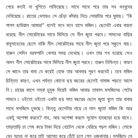
পেয়ে কতই না খুশিতে লাফিয়েছে। সাথে সাথে পরে তার সব বন্ধুদের
দেখিয়েছে। রাতের বেলায়ও সে ছেঁড়া কাঁথার নিচে সোয়াটার পরে ঘুমায়। “কি
পাগল ছাউয়াল আমার!” বলেই মনে মনে হাসে মজিদ। ছেলেটা এবার বায়না
ধরেছে নীল সোয়েটারের সাথে মিলিয়ে সে নীল জুতা পরবে। সামনের বাড়ির
বাবুসাহেবের ছেলে নাকি নীল সোয়েটারের সাথে নীল জুতা পরে স্কুলে যায়।
হারুন সেদিন বরফপানি খেলার সময় দেখেছে। এখন তার শখ হয়েছে সেও
অমন নীল সোয়েটারের সাথে মিলিয়ে নীল জুতা পরবে। হারুন নিশ্চিন্ত। কারণ
সে জানে তার বাবা যে করেই হোক তার আবদার পূরণ করবেই। তবে মজিদ
চিন্তিত কারণ, এখন পর্যন্ত কোনো ছয় বছরের ছেলেই নামাজ পড়তে আসে
নি। চায়ের কাপে লম্বা চুমুক দিয়েই মজিদ আবার তাকাল মসজিদের গেটের
সামনে। ওইতো ওইতো একটা ছয় সাত বছরের ছেলে জুতা খুলে তার বাবার
সাথে মসজিদে ঢুকছে। কিন্তু ছেলেটার পায়ে যে লাল জুতা! মজিদ কি আর
একটু অপেক্ষা করবে? নাহ, আর অপেক্ষা করলে সুযোগ হাতছাড়া হয়ে যাবে।
তাড়াতাড়ি চা শেষ করে টাকা দিয়ে হোটেল থেকে বেরিয়ে পড়ল মজিদ। লোকে
যেন সন্দেহ না করে তাই আস্তে করে হেঁটে চলে গেল ওজুখানায়। মসজিদে সে