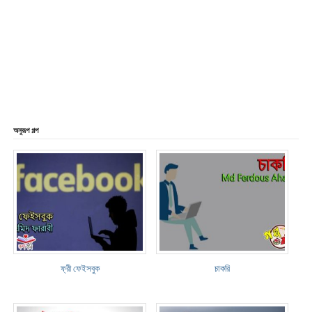
অনুরূপ গল্প
ফ্রী ফেইসবুক
চাকরি