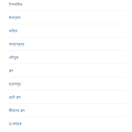
ইসলামিক
উপন্যাস
কবিতা
কাব্যগ্রন্থ
কৌতুক
গল্প
ছড়াসমূহ
ছোট গল্প
জীবনের গল্প
দু:খদায়ক