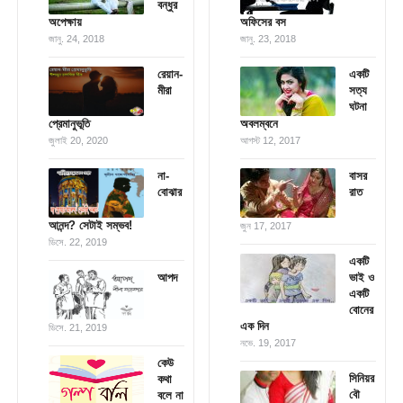
বন্ধুর
অপেক্ষায়
অফিসের বস
জানু. 24, 2018
জানু. 23, 2018
রেয়ান-
একটি
মীরা
সত্য
ঘটনা
প্রেমানুভূতি
অবলম্বনে
জুলাই 20, 2020
আগস্ট 12, 2017
না-
বাসর
বোঝার
রাত
আনন্দ? সেটাই সম্ভব!
জুন 17, 2017
ডিসে. 22, 2019
একটি
আপদ
ভাই ও
একটি
বোনের
এক দিন
ডিসে. 21, 2019
নভে. 19, 2017
কেউ
সিনিয়র
কথা
বৌ
বলে না