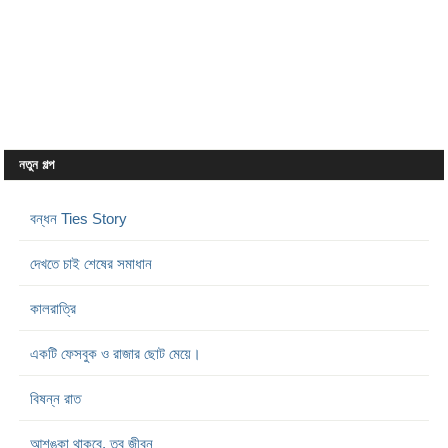
নতুন গল্প
বন্ধন Ties Story
দেখতে চাই শেষের সমাধান
কালরাত্রি
একটি ফেসবুক ও রাজার ছোট মেয়ে।
বিষন্ন রাত
আশঙ্কা থাকবে, তবু জীবন