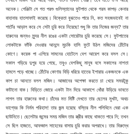
সেখানে মজিদ পরে আছে নরম, পাতলা একটা গেঞ্জি। তবে এতে ও’ম আছে
অনেক। গেঞ্জিটা সে গত পরশু গুলিস্তানের ফুটপাত থেকে গরম কাপড় কেনার
বাহানায় হাতসাফাই করেছে। বিক্রেতা বুঝতেও পারে নি, কত সহজভাবেই না
শার্টের আড়াল করে সে সেটা চুরি করে নিয়েছে! শুধু কি তার নিজের জন্য? তার
হারুনের জন্যও সুন্দর নীল রঙের একটা সোয়েটার চুরি করেছে সে। ফুটপাতের
লোকটাকে ফাঁকি দেওয়ার আনন্দে মুচকি হাসি ফুটে উঠল মজিদের ঠোঁটের
কোণে। কয়েক পা এগিয়ে সামনের হোটেলে বেশ আয়েশ করে বসল সে।
সকাল গড়িয়ে দুপুর হয়ে গেছে, তবুও বেশকিছু মানুষ বসে সকালের নাশতা
হামলে পড়ে খাচ্ছে। ঠোঁটের কোণায় বিড়ি ধরিয়ে হাতের ইশারায় একজনকে এক
কাপ চা আনতে বলল মজিদ। আজানের অপেক্ষা করতে চা খেয়ে সময়টুকু
কাটানো যাক। বিড়িতে জোরে একটা টান দিয়ে আকাশে ধোঁয়া উড়িয়ে ভাবতে
লাগল তার হারুনের কথা। চাঁদের মত মিষ্টি দেখতে তার ছেলের মুখটা, অথচ
ভাগ্যের কি নির্মম পরিহাস! তার জন্ম হয়েছে বস্তির নীল পলিথিনে ঘেরা এক
ছাউনিতে। ছেলেটার জন্মের সময় মজিদ তার স্ত্রীর কাছে থাকতে পারে নি; তখন
সে ছিল হাজতে, আফজাল সাহেবের বাসায় চুরি করার অপরাধে। তার বিরুদ্ধে