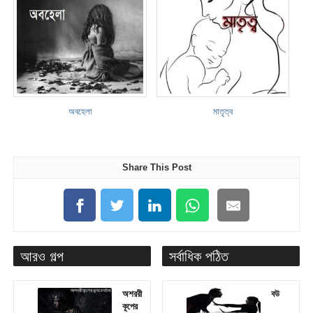
অবহেলা
মাতৃত্ব
Share This Post
আরও গল্প
সর্বাধিক পঠিত
অশররী
বউ
কূপের