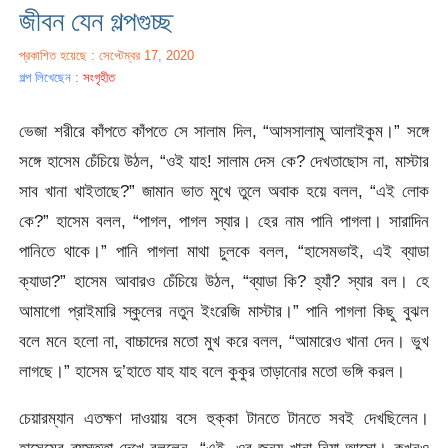
জীবন যেন গল্পগুচ্ছ
প্রকাশিত হয়েছে : সেপ্টেম্বর 17, 2020
গল্প লিখেছেন :
সংগৃহীত
ভেজা শরীরে কাঁপতে কাঁপতে সে সালাম দিল, “আসসালামু আলাইকুম।” সঙ্গে
সঙ্গে হাসেম চেঁচিয়ে উঠল, “ওই যাহ! সালাম দেস কে? দেখতাছোস না, মাস্টার
সাব খানা খাইতাছে?” জামান ভাত মুখে তুলে অবাক হয়ে বলল, “এই লোক
কে?” হাসেম বলল, “পাগল, পাগল স্যার। হের নাম পানি পাগলা। সারাদিন
পানিতে থাকে।” পানি পাগলা মাথা চুলকে বলল, “হাসেমভাই, এই ব্যাডা
ক্যাডা?” হাসেম আবারও চেঁচিয়ে উঠল, “ব্যাডা কি? হ্যাঁ? স্যার বল। হে
আমাগো প্রাইমারি স্কুলের নতুন ইংরেজি মাস্টার।” পানি পাগলা কিছু বুঝল
বলে মনে হলো না, বাচ্চাদের মতো মুখ করে বলল, “আমারেও খানা দেন। ভুখ
লাগছে।” হাসেম দু’হাতে যাহ যাহ বলে কুকুর তাড়ানোর মতো ভঙ্গি করল।
চেয়ারম্যান এতক্ষণ দাওয়ায় বসে হুক্কা টানতে টানতে সবই দেখছিলেন।