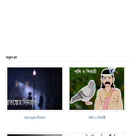
অনুরূপ গল্প
আতঙ্কের দিনরাত
পাখি ও শিকারী