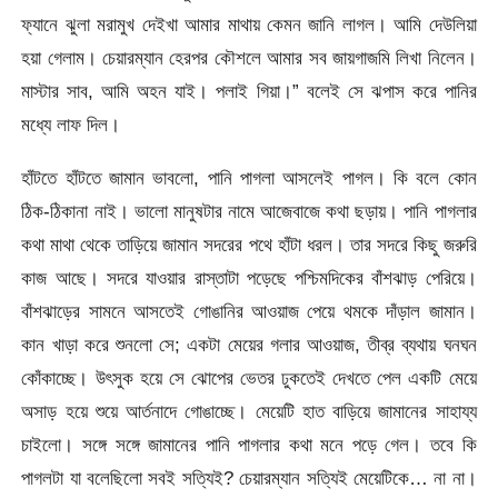
ফ্যানে ঝুলা মরামুখ দেইখা আমার মাথায় কেমন জানি লাগল। আমি দেউলিয়া
হয়া গেলাম। চেয়ারম্যান হেরপর কৌশলে আমার সব জায়গাজমি লিখা নিলেন।
মাস্টার সাব, আমি অহন যাই। পলাই গিয়া।” বলেই সে ঝপাস করে পানির
মধ্যে লাফ দিল।
হাঁটতে হাঁটতে জামান ভাবলো, পানি পাগলা আসলেই পাগল। কি বলে কোন
ঠিক-ঠিকানা নাই। ভালো মানুষটার নামে আজেবাজে কথা ছড়ায়। পানি পাগলার
কথা মাথা থেকে তাড়িয়ে জামান সদরের পথে হাঁটা ধরল। তার সদরে কিছু জরুরি
কাজ আছে। সদরে যাওয়ার রাস্তাটা পড়েছে পশ্চিমদিকের বাঁশঝাড় পেরিয়ে।
বাঁশঝাড়ের সামনে আসতেই গোঙানির আওয়াজ পেয়ে থমকে দাঁড়াল জামান।
কান খাড়া করে শুনলো সে; একটা মেয়ের গলার আওয়াজ, তীব্র ব্যথায় ঘনঘন
কোঁকাচ্ছে। উৎসুক হয়ে সে ঝোপের ভেতর ঢুকতেই দেখতে পেল একটি মেয়ে
অসাড় হয়ে শুয়ে আর্তনাদে গোঙাচ্ছে। মেয়েটি হাত বাড়িয়ে জামানের সাহায্য
চাইলো। সঙ্গে সঙ্গে জামানের পানি পাগলার কথা মনে পড়ে গেল। তবে কি
পাগলটা যা বলেছিলো সবই সত্যিই? চেয়ারম্যান সত্যিই মেয়েটিকে… না না।