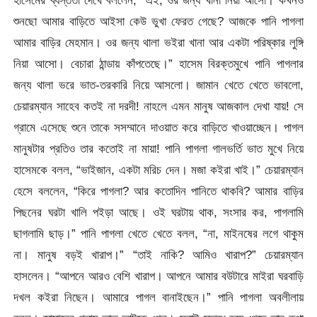
হাসেমের ব্যস্ততা দেখে বললেন, “এই, ওর জন্য খানা নিয়া আসো। কখনও
শুনছো আমার বাড়িতে আইসা কেউ ভুখা ফেরত গেছে? আজকে পানি পাগলা
আমার বাড়ির মেহমান। ওর জন্য থালা ভইরা খানা আর একটা পরিষ্কার লুঙ্গি
নিয়া আসো। বেচারা ঠান্ডায় কাঁপতেছে।” হাসেম বিরক্তমুখে পানি পাগলার
জন্য থালা ভরে ভাত-তরকারি নিয়ে আসলো। জামান খেতে খেতে ভাবলো,
চেয়ারম্যান সাহেব কতই না দরদী! নাহলে এমন মানুষ আজকাল দেখা যায়! সে
গ্রামে এসেছে শুনে তাকে সসম্মানে দাওয়াত করে বাড়িতে খাওয়াচ্ছেন। পাগল
মানুষটার প্রতিও তার কতোই না মায়া! পানি পাগলা গালভর্তি ভাত মুখে নিয়ে
হাসেমকে বলল, “ভাইজান, একটা মরিচ দেন। মজা কইরা খাই।” চেয়ারম্যান
হেসে বললেন, “কিরে পাগলা? আর কতোদিন পানিতে থাকবি? আমার বাড়ির
পিছনের ঘরটা খালি পইড়া আছে। ওই ঘরটায় থাক, সংসার কর, পাগলামি
ছাগলামি ছাড়।” পানি পাগলা খেতে খেতে বলল, “না, মাইনষের লগে থাকুম
না। মানুষ বড়ই খারাপ।” “তাই নাকি? আমিও খারাপ?” চেয়ারম্যান
হাসলেন। “আপনে আরও বেশি খারাপ। আপনে আমার বউটারে মাইরা ঘরবাড়ি
দখল কইরা নিছেন। আমারে পাগল বানাইছেন।” পানি পাগলা অবলীলায়