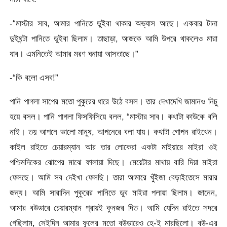
-“মাস্টার সাব, আমার পানিতে ডুইবা থাকার অভ্যাস আছে। একবার টানা
দুইঘন্টা পানিতে ডুইবা ছিলাম। তাছাড়া, আজকে আমি উপরে থাকলেও মারা
যাব। এমনিতেই আমার মরণ ঘনায়া আসতাছে।”
-“কি বলো এসব!”
পানি পাগলা সাপের মতো পুকুরের ধারে উঠে বসল। তার দেখাদেখি জামানও নিচু
হয়ে বসল। পানি পাগলা ফিসফিসিয়ে বলল, “মাস্টার সাব। কথাটা কাউকে বলি
নাই। তয় আপনে ভালো মানুষ, আপনেরে বলা যায়। কথাটা গোপন রাইখেন।
কাইল রাইতে চেয়ারম্যান আর তার লোকেরা একটা মাইয়ারে মাইরা ওই
পশ্চিমদিকের ঝোপের মাঝে ফালায়া দিছে। মেয়েটার মাথায় বারি দিয়া মাইরা
ফেলছে। আমি সব দেইখা ফেলছি। তারা আমারে খুঁইজা বেড়াইতেসে মারার
জন্য। আমি সারাদিন পুকুরের পানিতে ডুব মাইরা পলায়া ছিলাম। জানেন,
আমার বউডারে চেয়ারম্যান প্রায়ই কুনজর দিত। আমি যেদিন রাইতে সদরে
গেছিলাম, সেইদিন আমার ফুলের মতো বউডারেও হে-ই মারছিলো। বউ-এর