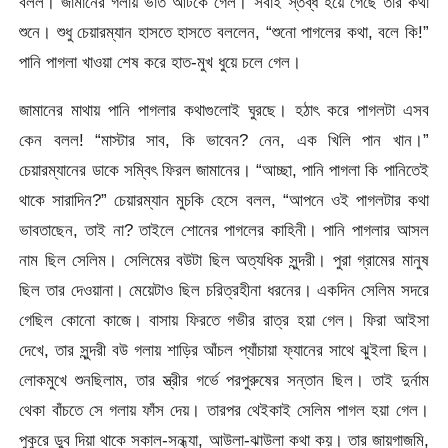
বলল। জামানের গলায় ভাত আটকে গেল। সবাই স্তব্ধ হয়ে গেছে তার কথা
শুনে। শুধু চেয়ারম্যান হাসতে হাসতে বললেন, “শুনো পাগলের কথা, বলে কি!”
পানি পাগলা খাওয়া শেষ করে হাত-মুখ ধুয়ে চলে গেল।
জামানের মাথায় পানি পাগলার কথাগুলোই ঘুরছে। হঠাৎ করে পাগলটা এসব
কেন বলল! “মাস্টার সাব, কি ভাবেন? নেন, এক খিলি পান খান।”
চেয়ারম্যানের ডাকে সম্বিৎ ফিরল জামানের। “আচ্ছা, পানি পাগলা কি পানিতেই
থাকে সারাদিন?” চেয়ারম্যান মুচকি হেসে বলল, “আপনে ওই পাগলটার কথা
ভাবতাছেন, তাই না? তাইলে শোনের পাগলের কাহিনী। পানি পাগলার আসল
নাম ছিল সেলিম। সেলিমের বউটা ছিল অত্যধিক সুন্দরী। পুরা গ্রামের মানুষ
ছিল তার দেওয়ানা। মেয়েটাও ছিল চরিত্রহীনা ধরনের। একদিন সেলিম সদরে
গেছিল কোনো কাজে। বাসায় ফিরতে গভীর রাত্র হয়া গেল। ফিরা আইসা
দেখে, তার সুন্দরী বউ গলায় শাড়ির আঁচল প্যাঁচায়া ফ্যানের সাথে ঝুইলা ছিল।
লোকমুখে শুনছিলাম, তার স্ত্রীর গর্ভে পরপুরুষের সন্তান ছিল। তাই দুর্নাম
থেকা বাঁচতে সে গলায় ফাঁস দেয়। তারপর থেইকাই সেলিম পাগল হয়া গেল।
পুকুরে ডুব দিয়া থাকে সকাল-সন্ধ্যা, আউলা-ঝাউলা কথা কয়। তার জায়গাজমি,