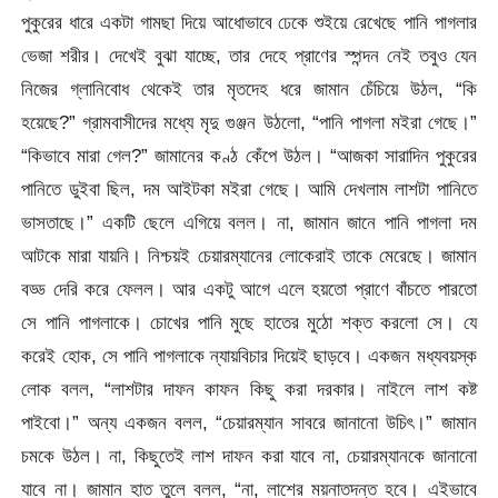
পুকুরের ধারে একটা গামছা দিয়ে আধোভাবে ঢেকে শুইয়ে রেখেছে পানি পাগলার
ভেজা শরীর। দেখেই বুঝা যাচ্ছে, তার দেহে প্রাণের স্পন্দন নেই তবুও যেন
নিজের গ্লানিবোধ থেকেই তার মৃতদেহ ধরে জামান চেঁচিয়ে উঠল, “কি
হয়েছে?” গ্রামবাসীদের মধ্যে মৃদু গুঞ্জন উঠলো, “পানি পাগলা মইরা গেছে।”
“কিভাবে মারা গেল?” জামানের কণ্ঠ কেঁপে উঠল। “আজকা সারাদিন পুকুরের
পানিতে ডুইবা ছিল, দম আইটকা মইরা গেছে। আমি দেখলাম লাশটা পানিতে
ভাসতাছে।” একটি ছেলে এগিয়ে বলল। না, জামান জানে পানি পাগলা দম
আটকে মারা যায়নি। নিশ্চয়ই চেয়ারম্যানের লোকেরাই তাকে মেরেছে। জামান
বড্ড দেরি করে ফেলল। আর একটু আগে এলে হয়তো প্রাণে বাঁচতে পারতো
সে পানি পাগলাকে। চোখের পানি মুছে হাতের মুঠো শক্ত করলো সে। যে
করেই হোক, সে পানি পাগলাকে ন্যায়বিচার দিয়েই ছাড়বে। একজন মধ্যবয়স্ক
লোক বলল, “লাশটার দাফন কাফন কিছু করা দরকার। নাইলে লাশ কষ্ট
পাইবো।” অন্য একজন বলল, “চেয়ারম্যান সাবরে জানানো উচিৎ।” জামান
চমকে উঠল। না, কিছুতেই লাশ দাফন করা যাবে না, চেয়ারম্যানকে জানানো
যাবে না। জামান হাত তুলে বলল, “না, লাশের ময়নাতদন্ত হবে। এইভাবে