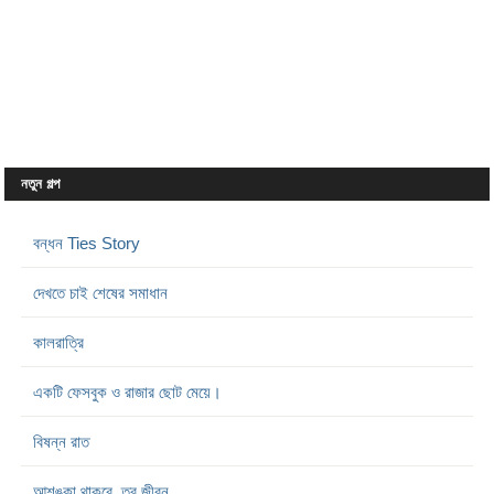
নতুন গল্প
বন্ধন Ties Story
দেখতে চাই শেষের সমাধান
কালরাত্রি
একটি ফেসবুক ও রাজার ছোট মেয়ে।
বিষন্ন রাত
আশঙ্কা থাকবে, তবু জীবন