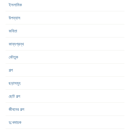
ইসলামিক
উপন্যাস
কবিতা
কাব্যগ্রন্থ
কৌতুক
গল্প
ছড়াসমূহ
ছোট গল্প
জীবনের গল্প
দু:খদায়ক