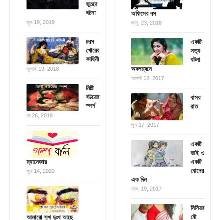
ভূতরে
ঘটনা
অফিসের বস
জুন 19, 2019
জানু. 23, 2018
চরস
একটি
খোরের
সত্য
কাহিনী
ঘটনা
অবলম্বনে
জুলাই 19, 2018
আগস্ট 12, 2017
মিষ্টি
বউয়ের
বাসর
স্পর্শ
রাত
মে 26, 2019
জুন 17, 2017
একটি
ভাই ও
ম্যানেজার
একটি
বোনের
জুন 14, 2020
এক দিন
নভে. 19, 2017
সিনিয়র
বৌ
আমারো সুখ দুঃখ আছে