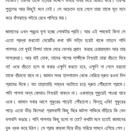
নিজেও। এরপর তাকে হত্যার উদ্দেশে মাথায় পাথর দিয়ে আঘাত করে। এরপর
পুতুলের আর কিছুই মনে নেই। সে অচেতন হয়ে গেলে তারা তাকে মৃত মনে
করে বাঁশঝাড়ে শুইয়ে রেখে পালিয়ে যায়।
জামানের এখন প্রচন্ড ঘৃণা হচ্ছে লোকটার প্রতি। আর এই পশুকেই কিনা সে
এতো শ্রদ্ধা করতো! মেয়েটির কথা যদি সত্যি হয়েই থাকে তাহলে পানি
পাগলার তো খুবই বিপদ! তাকে মেরে ফেলার প্ল্যান করছে চেয়ারম্যান আর তার
সাগরেদরা। আর যাই হোক, তাদের পাপের সাক্ষীকে নিশ্চয়ই তারা বাঁচতে দিবে
না! ওকে বাঁচতে হলে যা করার এক্ষুণি করতে হবে, এক্ষুণি না গেলে হয়তো
তাকে বাঁচানো যাবে না। জামান সদর হাসপাতাল থেকে বেরিয়ে দ্রুত রওনা দিল
গ্রামের দিকে। যত তাড়াতাড়ি সম্ভব অটোতে চড়ে দ্রুত পৌঁছালো গ্রামে।
পানি পাগলা অন্য কোথাও নিশ্চয়ই থাকবে না। একমাত্র পুকুরেই পাওয়া যাবে
ওকে। জামান সবার আগে পুকুরের পাড়েই পৌঁছালো। কিন্তু একি! পুকুরের
পাড়ে এতো ভীড় কিসের! গ্রামবাসী কিছু ঘিরে জটলা পাকিয়ে দাঁড়িয়ে কি যেন
বলাবলি করছে। পানি পাগলার কিছু হলো না তো? কথাটা মনে হতেই জামানের
বুক ধ্বক করে উঠল। সে প্রায় ধাক্কা দিয়ে ভীড় সরিয়ে সামনে এগিয়ে গেল।