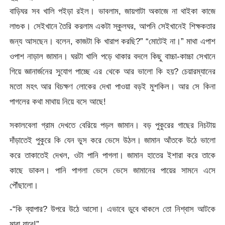
বাড়িঘর সব খালি পইড়া রইল। ভাবলাম, জায়গাটা অকাজে না থাইকা কাজে
লাগুক। সেইখানে তৈরি করলাম একটা স্কুলঘর, আপনি সেইখানেই শিক্ষকতার
জন্য আসছেন। বলেন, কাজটা কি খারাপ করছি?” “মোটেই না।” মাথা এপাশ
ওপাশ নাড়াল জামান। ঘরটা খালি পড়ে থাকার বদলে কিছু বাচ্চা-কাচ্চা সেখানে
গিয়ে জ্ঞানার্জনের সুযোগ পাচ্ছে এর থেকে আর ভালো কি হয়? চেয়ারম্যানের
মতো মহৎ আর বিচক্ষণ লোকের দেখা পাওয়া বড়ই মুশকিল। আর সে কিনা
পাগলের কথা মাথায় নিয়ে বসে আছে!
সকালবেলা গ্রাম দেখতে বেরিয়ে পড়ল জামান। বড় পুকুরের গাছের নিচটায়
দাঁড়াতেই পুকুরে কি যেন ভুস করে ভেসে উঠল। জামান আঁতকে উঠে ভালো
করে তাকাতেই দেখল, ওটা পানি পাগলা। জামান হাতের ইশারা করে তাকে
কাছে ডাকল। পানি পাগলা ভেসে ভেসে জামানের পায়ের সামনে এসে
পৌঁছালো।
-“কি ব্যাপার? উপরে উঠে আসো। এভাবে ডুবে থাকলে তো নিশ্বাস আটকে
মারা যাবে!”