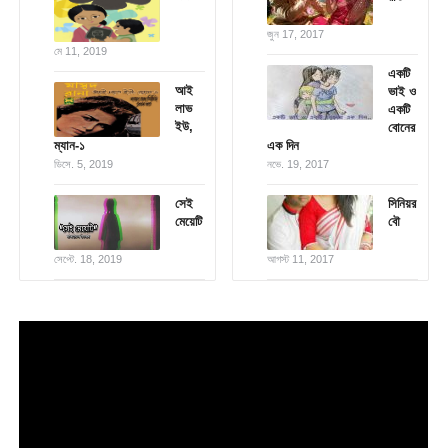
জুন 17, 2017
মে 11, 2019
একটি
আই
ভাই ও
লাভ
একটি
ইউ,
বোনের
ম্যান-১
এক দিন
ডিসে. 5, 2019
নভে. 19, 2017
সেই
সিনিয়র
মেয়েটি
বৌ
সেপ্টে. 18, 2019
আগস্ট 11, 2017