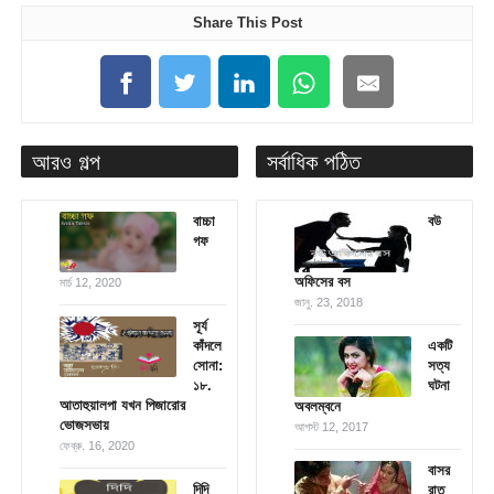
Share This Post
আরও গল্প
সর্বাধিক পঠিত
বাচ্চা
বউ
গফ
অফিসের বস
মার্চ 12, 2020
জানু. 23, 2018
সূর্য
কাঁদলে
একটি
সোনা:
সত্য
১৮.
ঘটনা
আতাহুয়ালপা যখন পিজারোর
অবলম্বনে
ভোজসভায়
আগস্ট 12, 2017
ফেব্রু. 16, 2020
বাসর
দিদি
রাত