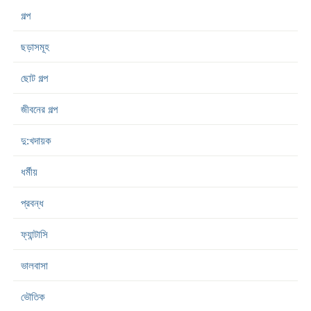
গল্প
ছড়াসমূহ
ছোট গল্প
জীবনের গল্প
দু:খদায়ক
ধর্মীয়
প্রবন্ধ
ফ্যান্টাসি
ভালবাসা
ভৌতিক