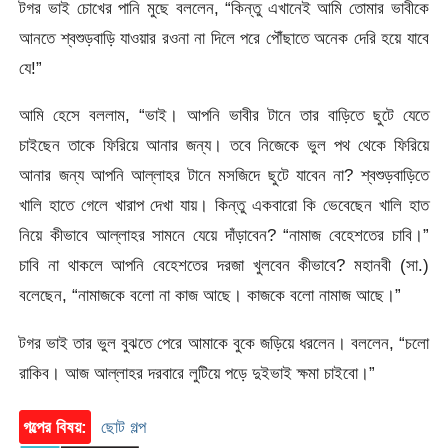
টগর ভাই চোখের পানি মুছে বললেন, “কিন্তু এখানেই আমি তোমার ভাবীকে
আনতে শ্বশুড়বাড়ি যাওয়ার রওনা না দিলে পরে পৌঁছাতে অনেক দেরি হয়ে যাবে
যে!”
আমি হেসে বললাম, “ভাই। আপনি ভাবীর টানে তার বাড়িতে ছুটে যেতে
চাইছেন তাকে ফিরিয়ে আনার জন্য। তবে নিজেকে ভুল পথ থেকে ফিরিয়ে
আনার জন্য আপনি আল্লাহর টানে মসজিদে ছুটে যাবেন না? শ্বশুড়বাড়িতে
খালি হাতে গেলে খারাপ দেখা যায়। কিন্তু একবারো কি ভেবেছেন খালি হাত
নিয়ে কীভাবে আল্লাহর সামনে যেয়ে দাঁড়াবেন? “নামাজ বেহেশতের চাবি।”
চাবি না থাকলে আপনি বেহেশতের দরজা খুলবেন কীভাবে? মহানবী (সা.)
বলেছেন, “নামাজকে বলো না কাজ আছে। কাজকে বলো নামাজ আছে।”
টগর ভাই তার ভুল বুঝতে পেরে আমাকে বুকে জড়িয়ে ধরলেন। বললেন, “চলো
রাকিব। আজ আল্লাহর দরবারে লুটিয়ে পড়ে দুইভাই ক্ষমা চাইবো।”
গল্পের বিষয়:
ছোট গল্প