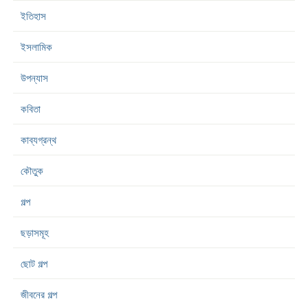
ইতিহাস
ইসলামিক
উপন্যাস
কবিতা
কাব্যগ্রন্থ
কৌতুক
গল্প
ছড়াসমূহ
ছোট গল্প
জীবনের গল্প