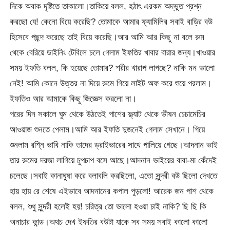
দিকে অবাক দৃষ্টিতে তাকালো।তাকিয়ে বলল, হঠাৎ এরকম অদ্ভুত প্রশ্ন
করছো যে! কেনো বিয়ে করেছি? তোমাকে আমার ফ্যামিলির সবাই বাড়ির বউ
হিসেবে পছন্দ করেছে তাই বিয়ে করেছি।আর আমি আর কিছু না বলে রুম
থেকে বেরিয়ে ডাইনিং টেবিলে চলে গেলাম ইফতির খাবার বারার জন্য।খাওয়ার
সময় ইফতি বলল, কি হয়েছে তোমার? শরীর খারাপ লাগছে? নাকি মন ভালো
নেই! আমি কোনে উত্তর না দিয়ে রুমে গিয়ে লাইট অফ করে শুয়ে পরলাম।
ইফতিও আর আমাকে কিছু জিজ্ঞেস করলো না।
পরের দিন সকালে ঘুম থেকে উঠতেই পাশের ফ্ল্যাট থেকে ভীষন চেচামেচির
আওয়াজ শুনতে পেলাম।আমি আর ইফতি দুজনেই গেলাম সেখানে। গিয়ে
শুনলাম রশ্নি ভাবি নাকি তাদের ড্রাইভারের সাথে পালিয়ে গেছে।আদনান ভাই
তার রুমের দরজা লাগিয়ে চুপচাপ বসে আছে।আদনান ভাইয়ের বাবা-মা কেঁদেই
চলেছে।সবাই কানাঘুষা করে বলাবলি করছিলো, এতো সুন্দরী বউ ছিলো দেখতে
হায় হায় রে শেষে এইভাবে আদনানের কপাল পুড়লো! আরেক জন পাশ থেকে
বলল, শুধু সুন্দরী হলেই হয়! চরিত্র তো ভালো হওয়া চাই নাকি? ছি ছি কি
অনাচার কান্ড।অথচ দেখ ইফতির বউটা যাকে সব সময় সবাই কালো কালো