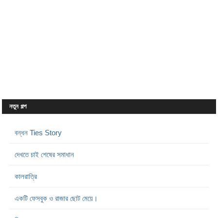
নতুন গল্প
বন্ধন Ties Story
দেখতে চাই শেষের সমাধান
কালরাত্রি
একটি ফেসবুক ও রাজার ছোট মেয়ে।