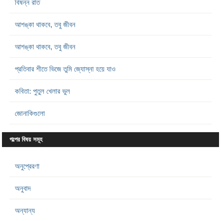
বিষন্ন রাত
আশঙ্কা থাকবে, তবু জীবন
আশঙ্কা থাকবে, তবু জীবন
প্রতিবার শীতে ভিজে তুমি জ্যোস্না হয়ে যাও
কবিতা: পুতুল খেলার ভুল
জোনাকিগুলো
গল্পের বিষয় সমূহ
অনুপ্রেরণা
অনুবাদ
অন্যান্য