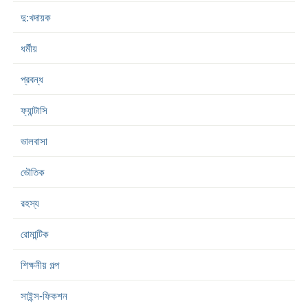
দু:খদায়ক
ধর্মীয়
প্রবন্ধ
ফ্যান্টাসি
ভালবাসা
ভৌতিক
রহস্য
রোমান্টিক
শিক্ষনীয় গল্প
সাইন্স-ফিকশন