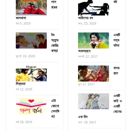
লাল
বউ
রঙের
ভালবাসা
অফিসের বস
মার্চ 5, 2019
জানু. 23, 2018
টম
একটি
অ্যান্ড
সত্য
জেরির
ঘটনা
ঝগড়া
অবলম্বনে
জুলাই 19, 2020
আগস্ট 12, 2017
বাসর
রাত
সিক্ততা
জুন 17, 2017
মার্চ 12, 2018
একটি
এটা
ভাই ও
কোনো
একটি
সেলফি
বোনের
না!
এক দিন
মার্চ 18, 2019
নভে. 19, 2017