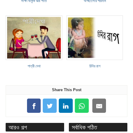
সাক্ষী থাকুক ঝরা পাতা
অগছালোর পরিনাম
পাত্রী দেখা
চিনির রাগ
Share This Post
আরও গল্প
সর্বাধিক পঠিত