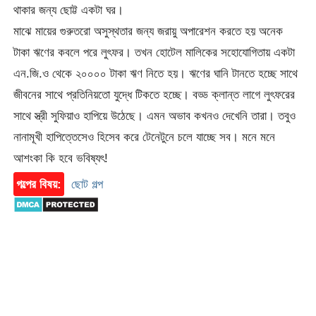
থাকার জন্য ছোট্ট একটা ঘর।
মাঝে মায়ের গুরুতরো অসুস্থতার জন্য জরায়ু অপারেশন করতে হয় অনেক
টাকা ঋণের কবলে পরে লুৎফর। তখন হোটেল মালিকের সহোযোগিতায় একটা
এন.জি.ও থেকে ২০০০০ টাকা ঋণ নিতে হয়। ঋণের ঘানি টানতে হচ্ছে সাথে
জীবনের সাথে প্রতিনিয়তো যুদ্ধে টিকতে হচ্ছে। বড্ড ক্লান্ত লাগে লুৎফরের
সাথে স্ত্রী সুফিয়াও হাপিয়ে উঠেছে। এমন অভাব কখনও দেখেনি তারা। তবুও
নানামূখী হাপিত্তেসেও হিসেব করে টেনেটুনে চলে যাচ্ছে সব। মনে মনে
আশংকা কি হবে ভবিষ্যৎ!
গল্পের বিষয়:
ছোট গল্প