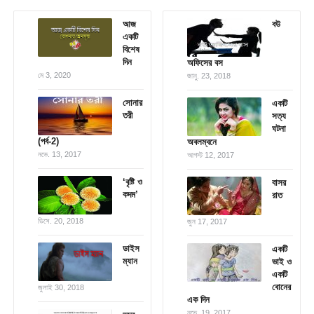
আজ
বউ
একটি
বিশেষ
দিন
অফিসের বস
মে 3, 2020
জানু. 23, 2018
সোনার
একটি
তরী
সত্য
ঘটনা
(পর্ব-2)
অবলম্বনে
নভে. 13, 2017
আগস্ট 12, 2017
‘বৃষ্টি ও
বাসর
কদম’
রাত
ডিসে. 20, 2018
জুন 17, 2017
ডাইস
একটি
ম্যান
ভাই ও
একটি
বোনের
জুলাই 30, 2018
এক দিন
নভে. 19, 2017