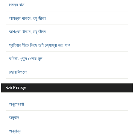
বিষন্ন রাত
আশঙ্কা থাকবে, তবু জীবন
আশঙ্কা থাকবে, তবু জীবন
প্রতিবার শীতে ভিজে তুমি জ্যোস্না হয়ে যাও
কবিতা: পুতুল খেলার ভুল
জোনাকিগুলো
গল্পের বিষয় সমূহ
অনুপ্রেরণা
অনুবাদ
অন্যান্য