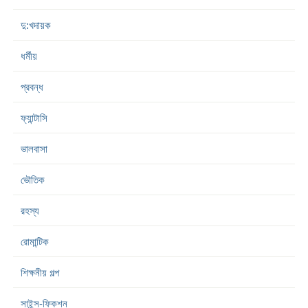
দু:খদায়ক
ধর্মীয়
প্রবন্ধ
ফ্যান্টাসি
ভালবাসা
ভৌতিক
রহস্য
রোমান্টিক
শিক্ষনীয় গল্প
সাইন্স-ফিকশন