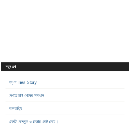
নতুন গল্প
বন্ধন Ties Story
দেখতে চাই শেষের সমাধান
কালরাত্রি
একটি ফেসবুক ও রাজার ছোট মেয়ে।