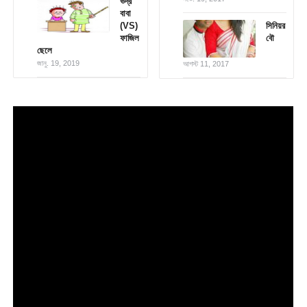
ভদ্র
বাবা
(VS)
সিনিয়র
ফাজিল
বৌ
ছেলে
জানু. 19, 2019
আগস্ট 11, 2017