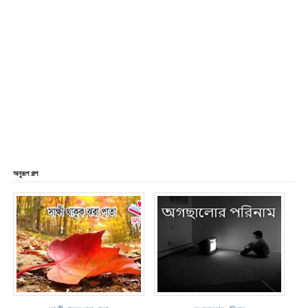
অনুরূপ গল্প