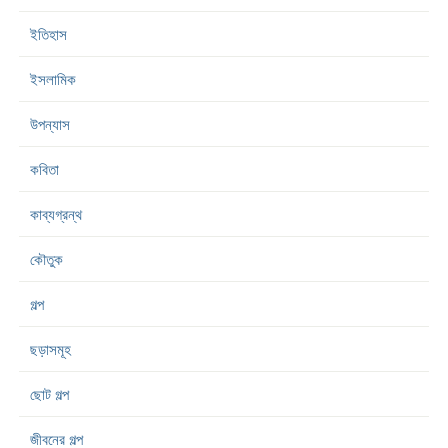
ইতিহাস
ইসলামিক
উপন্যাস
কবিতা
কাব্যগ্রন্থ
কৌতুক
গল্প
ছড়াসমূহ
ছোট গল্প
জীবনের গল্প