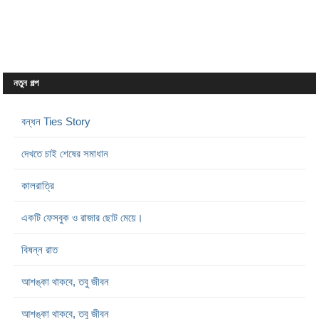
নতুন গল্প
বন্ধন Ties Story
দেখতে চাই শেষের সমাধান
কালরাত্রি
একটি ফেসবুক ও রাজার ছোট মেয়ে।
বিষন্ন রাত
আশঙ্কা থাকবে, তবু জীবন
আশঙ্কা থাকবে, তবু জীবন