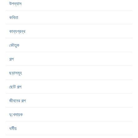
উপন্যাস
কবিতা
কাব্যগ্রন্থ
কৌতুক
গল্প
ছড়াসমূহ
ছোট গল্প
জীবনের গল্প
দু:খদায়ক
ধর্মীয়