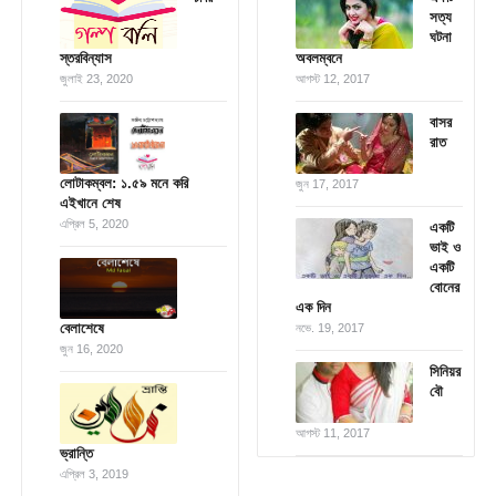
সত্য
ঘটনা
স্তরবিন্যাস
অবলম্বনে
জুলাই 23, 2020
আগস্ট 12, 2017
বাসর
রাত
লোটাকম্বল: ১.৫৯ মনে করি
জুন 17, 2017
এইখানে শেষ
এপ্রিল 5, 2020
একটি
ভাই ও
একটি
বোনের
এক দিন
বেলাশেষে
নভে. 19, 2017
জুন 16, 2020
সিনিয়র
বৌ
আগস্ট 11, 2017
ভ্রান্তি
এপ্রিল 3, 2019