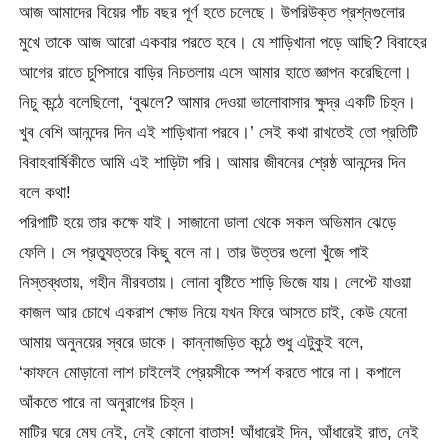
আজ আমাদের বিয়ের পাঁচ বছর পূর্ণ হতে চলেছে। উপরিউক্ত প্রশ্নগুলোর
মুখে তাকে আজ আরো একবার পরতে হবে। যে শাড়িখানা পড়ে আছি? বিবাহের
আগের রাতে চুপিসারে বাড়ির নিচতলায় এসে আমার হাতে জ্ঞাপন করেছিলো।
নিচু কন্ঠে বলেছিলো, ‘বুঝলে? আমার দেওয়া ভালোবাসার ক্ষুদ্র একটি চিহ্ন।
খুব বেশি আনন্দের দিন এই শাড়িখানা পরবে।’ সেই কথা রাখতেই তো প্রতিটি
বিবাহবার্ষিকীতে আমি এই শাড়িটা পরি। আমার জীবনের শ্রেষ্ঠ আনন্দের দিন
বলে কথা!
পরিপাটি হয়ে তার কক্ষে যাই। সাজানো ডালা থেকে সকল অভিমান ঝেড়ে
ফেলি। সে প্রত্যুত্তরে কিছু বলে না। তার উত্তর গুলো খুঁজে পাই
নিস্তব্ধতায়, গহীন নীরবতায়। লোনা বৃষ্টিতে শাড়ি ভিজে যায়। লেপ্টে যাওয়া
কাজল আর চোখে একরাশ ক্ষোভ নিয়ে যখন ফিরে আসতে চাই, কেউ যেনো
আমায় অনুনয়ের স্বরে ডাকে। কান্নাজড়িত কন্ঠে শুধু এটুকুই বলে,
‘কাফনে মোড়ানো লাশ চাইলেই প্রেয়সীকে স্পর্শ করতে পারে না। কপালে
আঁকতে পারে না অনুরাগের চিহ্ন।
মাটির ঘরে মেঘ নেই, নেই কোনো বাতাস! আঁধারেই দিন, আঁধারেই রাত, নেই