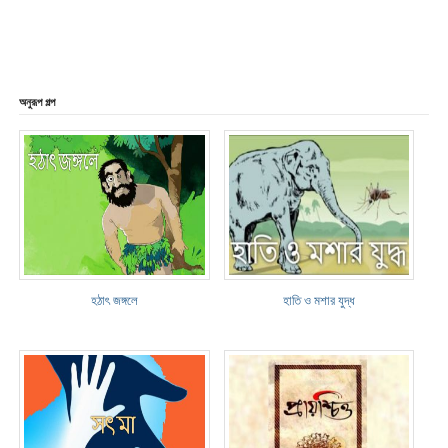
অনুরূপ গল্প
হঠাৎ জঙ্গলে
হাতি ও মশার যুদ্ধ