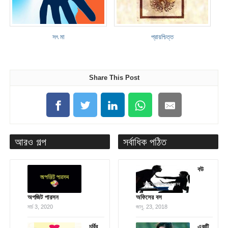
সৎ মা
প্রায়শ্চিত্ত
Share This Post
আরও গল্প
সর্বাধিক পঠিত
বউ
অপজিট পারসন
অফিসের বস
মার্চ 3, 2020
জানু. 23, 2018
চর্বির
একটি