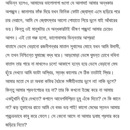
অভিন্ন হলেও, আমাদের ভালোলাগা গুলো যে আলাদা! আমার অন্ধকার
অপচ্ছন্দ। জানালার ফাঁক দিয়ে যখন ফিনিক ফোটা জ্যোস্না এসে ছড়িয়ে পরে
চার দেয়ালে, আমি সে জ্যোৎস্নার আলো পোহাতে গিয়ে ভুলে যাই আঁধারের
ভয়। কিন্তু ওই মানুষটার যে অন্ধকারটাই ভীষণ পচ্ছন্দ! আমার চেয়েও
আপন। এই তো শুরু হলো, ভালোবাসায় ভিন্নতার আশ্রয়!
বাতাসে ভেসে বেড়ানো রজনীগন্ধার মাতাল সুবাসের মোহে যখন আমি উদাসী,
সে তখন নিশ্চিন্তে ঘুমাচ্ছে বদ্ধ ঘরে। আড়মোড়া ভেঙ্গে ঘুমন্ত চোখে দখিনা
বাতাস তার গায়ে না মাখলেও চলে! আকাশে হন্যে হয়ে ভেসে বেড়ানো মেঘ
ছুঁয়ে দেখতে আমি যতটা অস্থির, স্তব্ধ কালোয় সে ঠিক ততটাই স্থির।
আমার মতো সে চা অথবা কফির বৈঠকে সঙ্গীহীনতায় ভুগে না! নাকি ভুগে?
কিন্তু আমার শ্রবণগোচর হয় না? তার কি কখনো ইচ্ছে করে না আমায়
একটুখানি ছুঁয়ে দেখতে? কপালে আবেগমিশ্রিত চুমু এঁকে দিতে? সে কি জানে
না? ঝড় তুফানের রাতে আমি যে বড্ড ভয় পাই! কালো মেঘের স্তনন আমায়
প্রচন্ডভাবে কাবু করে ফেলে। সে কেনো আসে না আমার দুবাহু প্রসার করে
জড়িয়ে নিতে?