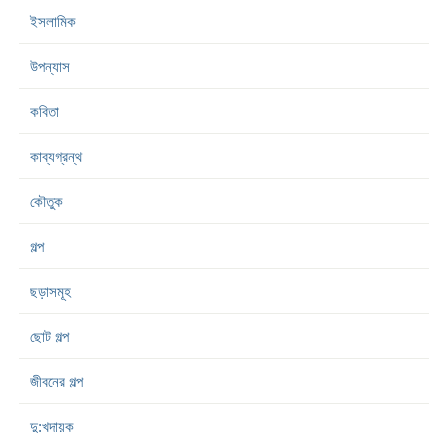
ইসলামিক
উপন্যাস
কবিতা
কাব্যগ্রন্থ
কৌতুক
গল্প
ছড়াসমূহ
ছোট গল্প
জীবনের গল্প
দু:খদায়ক