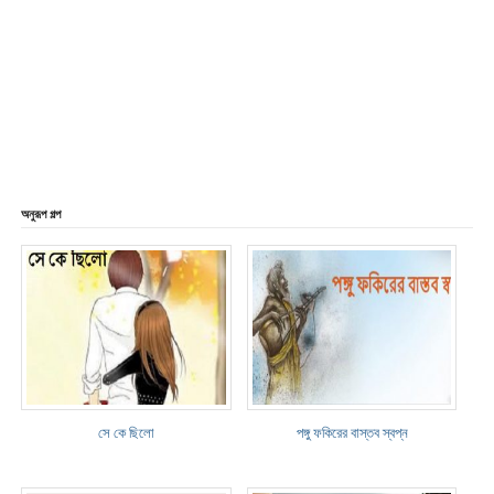
অনুরূপ গল্প
সে কে ছিলো
পঙ্গু ফকিরের বাস্তব স্বপ্ন