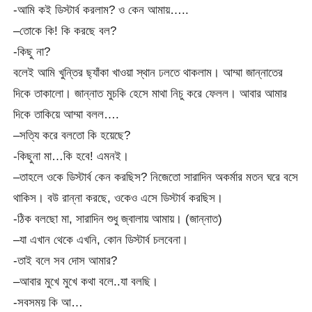
-আমি কই ডিস্টার্ব করলাম? ও কেন আমায়…..
–তোকে কি! কি করছে বল?
-কিছু না?
বলেই আমি খুন্তির ছ্যাঁকা খাওয়া স্থান ঢলতে থাকলাম। আম্মা জান্নাতের
দিকে তাকালো। জান্নাত মুচকি হেসে মাথা নিচু করে ফেলল। আবার আমার
দিকে তাকিয়ে আম্মা বলল….
–সত্যি করে বলতো কি হয়েছে?
-কিছুনা মা…কি হবে! এমনই।
–তাহলে ওকে ডিস্টার্ব কেন করছিস? নিজেতো সারাদিন অকর্মার মতন ঘরে বসে
থাকিস। বউ রান্না করছে, ওকেও এসে ডিস্টার্ব করছিস।
-ঠিক বলছো মা, সারাদিন শুধু জ্বালায় আমায়। (জান্নাত)
–যা এখান থেকে এখনি, কোন ডিস্টার্ব চলবেনা।
-তাই বলে সব দোস আমার?
–আবার মুখে মুখে কথা বলে..যা বলছি।
-সবসময় কি আ…