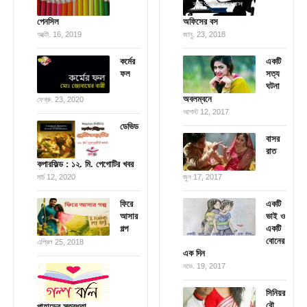
পেনসিল
অফিসের বস
অক্টো. 16, 2019
জানু. 23, 2018
কর্মের
একটি
ফল
সত্য
ঘটনা
অবলম্বনে
ফেব্রু. 23, 2020
আগস্ট 12, 2017
ডেভিড
বাসর
রাত
কপারফিল্ড : ১২. মি. পেগোটির খবর
মার্চ 12, 2020
জুন 17, 2017
ফিরে
একটি
আসার
ভাই ও
গল্প
একটি
বোনের
এপ্রিল 25, 2018
এক দিন
নভে. 19, 2017
সিনিয়র
বৌ
পাহাড়ের স্তব্ধতা