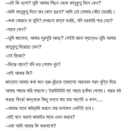
–এটা কি হলো? তুমি আমায় পিছন থেকে কাতুকুতু দিলে কেন?
-আমি কাতুকুতু দিতে যাব কোন দুঃখে? আমি তো তোমায় খোঁচা মেরেছি।
–কথা ঘোরাবে না তুমি? দেখছনা রান্না করছি, যদি তরকারি পরে যেত?
-পরবে কেন?
–তুমি জানোনা, আমার সুরসুরি আছে? সেইটা জানা স্বত্বেও তুমি আমায়
কাতুকুতু দিয়েছো কেন?
-তো কিচ্চে?
–কিচ্চে মানে? যদি ভয় পেতাম খুব?
-তাই আমার কি?
জান্নাত আমার কথা শুনে ভ্রু-কুঁচকে তাকালো৷ আচমকা গরম খুন্তি দিয়ে
আমার পাছায় বারি মারলো। ইরুউউউউ মা! গরমে ছ্যাঁকা খেলাম। খচ্চর বউ
করছে কিরে! জান্নাকে কিছু বলতে যাব তার আগেই ও বলল….
–আমার সাথে ঘাউড়ামি করলে তার ফলাফল এমনিই হবে।
-তাই বলে অবলা জামাইর সাথে এমন করবে?
–ওমা আমি আবার কি করলাগো?