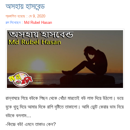
অসহায় হাসবেন্ড
প্রকাশিত হয়েছে : মে 9, 2020
গল্প লিখেছেন :
Md Rubel Hasan
রান্নাঘরে গিয়ে বউকে পিছন থেকে খোঁচা মারতেই বউ লাফ দিয়ে উঠলো। ভয়ে
বুকে থুতু দিয়ে আমার দিকে রাগি দৃষ্টিতে তাকালো। আমি ডোন্ট কেয়ার ভাব নিয়ে
বউকে বললাম…
-কিচ্চে বউ! এমনে তাকাও কেন?