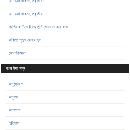
আশঙ্কা থাকবে, তবু জীবন
আশঙ্কা থাকবে, তবু জীবন
প্রতিবার শীতে ভিজে তুমি জ্যোস্না হয়ে যাও
কবিতা: পুতুল খেলার ভুল
জোনাকিগুলো
গল্পের বিষয় সমূহ
অনুপ্রেরণা
অনুবাদ
অন্যান্য
ইতিহাস