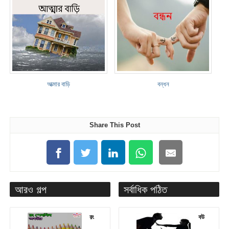
আত্মার বাড়ি
বন্ধন
Share This Post
আরও গল্প
সর্বাধিক পঠিত
রং
বউ