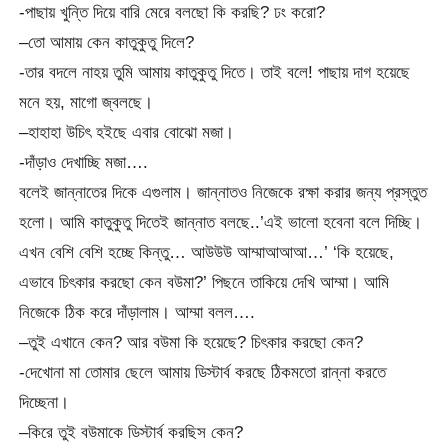
-পাছায় খুন্তি দিয়ে বারি মেরে বলছো কি করছি? ঢং করো?
–তো আমায় কেন কাতুকুতু দিলে?
-তার বদলে নাহয় তুমি আমায় কাতুকুতু দিতে। তাই বলে! পাছায় দাগ হয়েছে
মনে হয়, মাগো জ্বলছে।
–হাহাহা উচিৎ হইছে এবার বোঝো মজা।
-দাঁড়াও দেখাচ্ছি মজা….
বলেই জান্নাতের দিকে এগুলাম। জান্নাতও নিজেকে রক্ষা করার জন্য প্রস্তুত
হলো। আমি কাতুকুতু দিতেই জান্নাত বলছে..’এই ভালো হবেনা বলে দিচ্ছি।
এখন বেশি বেশি হচ্ছে কিন্তু… আউউউ আম্মাআআআ…’ ‘কি হয়েছে,
এভাবে চিৎকার করছো কেন বউমা?’ পিছনে তাকিয়ে দেখি আম্মা। আমি
নিজেকে ঠিক করে দাঁড়ালাম। আম্মা বলল….
–তুই এখানে কেন? আর বউমা কি হয়েছে? চিৎকার করছো কেন?
-দেখোনা মা তোমার ছেলে আমায় ডিস্টার্ব করছে ঠিকমতো রান্না করতে
দিচ্ছেনা।
–কিরে তুই বউমাকে ডিস্টার্ব করছিস কেন?