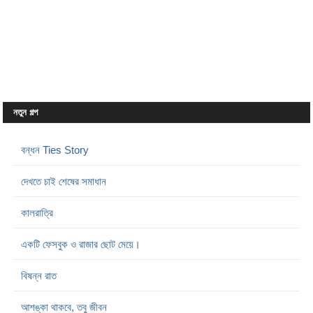
নতুন গল্প
বন্ধন Ties Story
দেখতে চাই শেষের সমাধান
কালরাত্রি
একটি ফেসবুক ও রাজার ছোট মেয়ে।
বিষন্ন রাত
আশঙ্কা থাকবে, তবু জীবন