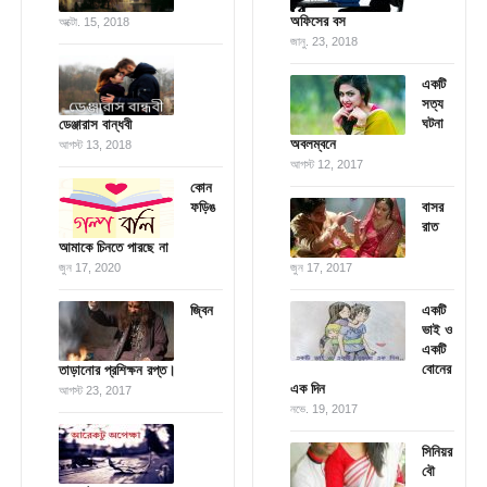
অফিসের বস
অক্টো. 15, 2018
জানু. 23, 2018
একটি
সত্য
ঘটনা
ডেঞ্জারাস বান্ধবী
অবলম্বনে
আগস্ট 13, 2018
আগস্ট 12, 2017
কোন
ফড়িঙ
বাসর
রাত
আমাকে চিনতে পারছে না
জুন 17, 2020
জুন 17, 2017
জ্বিন
একটি
ভাই ও
একটি
বোনের
তাড়ানোর প্রশিক্ষন রপ্ত।
এক দিন
আগস্ট 23, 2017
নভে. 19, 2017
সিনিয়র
বৌ