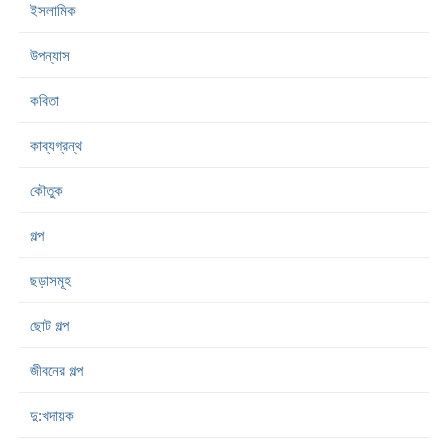
ইসলামিক
উপন্যাস
কবিতা
কাব্যগ্রন্থ
কৌতুক
গল্প
ছড়াসমূহ
ছোট গল্প
জীবনের গল্প
দু:খদায়ক