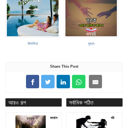
বিলাসিতা
দূরত্ব
Share This Post
আরও গল্প
সর্বাধিক পঠিত
বনবাস
বউ