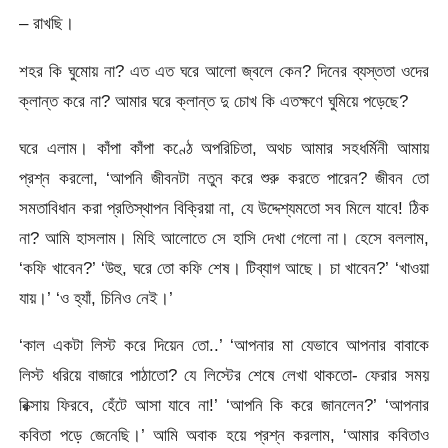
– রাখছি।
শহর কি ঘুমোয় না? এত এত ঘরে আলো জ্বলে কেন? দিনের ব্যস্ততা ওদের
ক্লান্ত করে না? আমার ঘরে ক্লান্ত দু চোখ কি এতক্ষণে ঘুমিয়ে পড়েছে?
ঘরে এলাম। কাঁপা কাঁপা কণ্ঠে অপরিচিতা, অথচ আমার সহধর্মিনী আমায়
প্রশ্ন করলো, ‘আপনি জীবনটা নতুন করে শুরু করতে পারেন? জীবন তো
সমতাবিধান করা প্রতিস্থাপন বিক্রিয়া না, যে উদ্দেশ্যমতো সব মিলে যাবে! ঠিক
না? আমি হাসলাম। মিহি আলোতে সে হাসি দেখা গেলো না। হেসে বললাম,
‘কফি খাবেন?’ ‘উহু, ঘরে তো কফি শেষ। টিব্যাগ আছে। চা খাবেন?’ ‘খাওয়া
যায়।’ ‘ও হ্যাঁ, চিনিও নেই।’
‘কাল একটা লিস্ট করে দিয়েন তো..’ ‘আপনার মা যেভাবে আপনার বাবাকে
লিস্ট ধরিয়ে বাজারে পাঠাতো? যে লিস্টের শেষে লেখা থাকতো- ফেরার সময়
রিক্সায় ফিরবে, হেঁটে আসা যাবে না!’ ‘আপনি কি করে জানলেন?’ ‘আপনার
কবিতা পড়ে জেনেছি।’ আমি অবাক হয়ে প্রশ্ন করলাম, ‘আমার কবিতাও