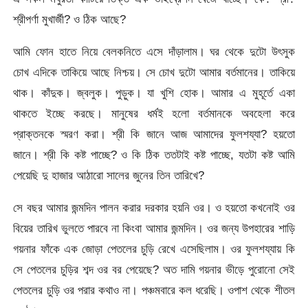
শ্রীপর্ণা মুখার্জী? ও ঠিক আছে?
আমি ফোন হাতে নিয়ে বেলকনিতে এসে দাঁড়ালাম। ঘর থেকে দুটো উৎসুক
চোখ এদিকে তাকিয়ে আছে নিশ্চয়। সে চোখ দুটো আমার বর্তমানের। তাকিয়ে
থাক। কাঁদুক। জ্বলুক। পুড়ুক। যা খুশি হোক। আমার এ মুহূর্তে একা
থাকতে ইচ্ছে করছে। মানুষের ধর্মই হলো বর্তমানকে অবহেলা করে
প্রাক্তনকে স্মরণ করা। শ্রী কি জানে আজ আমাদের ফুলশয্যা? হয়তো
জানে। শ্রী কি কষ্ট পাচ্ছে? ও কি ঠিক ততটাই কষ্ট পাচ্ছে, যতটা কষ্ট আমি
পেয়েছি দু হাজার আঠারো সালের জুনের তিন তারিখে?
সে বছর আমার জন্মদিন পালন করার দরকার হয়নি ওর। ও হয়তো কখনোই ওর
বিয়ের তারিখ ভুলতে পারবে না কিংবা আমার জন্মদিন। ওর জন্য উপহারের শাড়ি
গয়নার ফাঁকে এক জোড়া পেতলের চুড়ি রেখে এসেছিলাম। ওর ফুলশয্যায় কি
সে পেতলের চুড়ির শব্দ ওর বর পেয়েছে? অত দামি গয়নার ভীড়ে পুরোনো সেই
পেতলের চুড়ি ওর পরার কথাও না। পঞ্চমবারে কল ধরেছি। ওপাশ থেকে শীতল