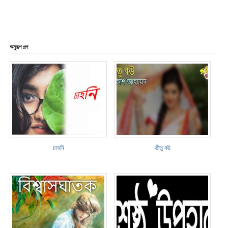
অনুরূপ গল্প
চাহনি
ভীতু বউ