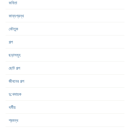
কবিতা
কাব্যগ্রন্থ
কৌতুক
গল্প
ছড়াসমূহ
ছোট গল্প
জীবনের গল্প
দু:খদায়ক
ধর্মীয়
প্রবন্ধ