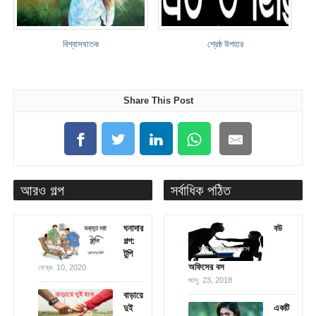
বিশ্বাসঘাতক
শ্রেষ্ঠ উপহার
Share This Post
আরও গল্প
সর্বাধিক পঠিত
ঘনাদার
বউ
গল্প:
টুপি
অফিসের বস
ফেব্রু. 10, 2020
জানু. 23, 2018
বাড়ায়ে
দুই
একটি