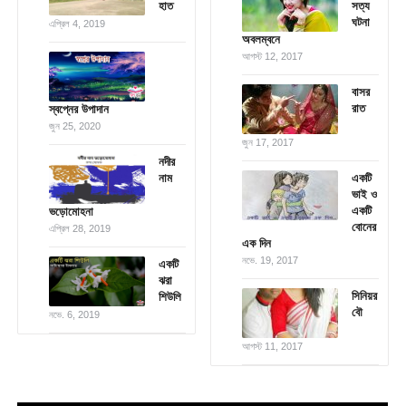
হাত
সত্য
ঘটনা
এপ্রিল 4, 2019
অবলম্বনে
আগস্ট 12, 2017
বাসর
রাত
স্বপ্নের উপাদান
জুন 25, 2020
জুন 17, 2017
নদীর
নাম
একটি
ভাই ও
একটি
ভড়োমোহনা
বোনের
এপ্রিল 28, 2019
এক দিন
নভে. 19, 2017
একটি
ঝরা
সিনিয়র
শিউলি
বৌ
নভে. 6, 2019
আগস্ট 11, 2017