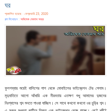
ঘর
প্রকাশিত হয়েছে : ফেব্রুয়ারি 23, 2020
গল্প লিখেছেন :
অভিষেক দেবনাথ অভ্র
ফুলশয্যায় শুয়েই বালিশের পাশ থেকে মোবাইলের ভাইব্রেশন টের পেলাম।
মৃদুবাতিতে আলো আঁধারি এক নীরবতায় এতক্ষণ শুধু আমাদের দুজনের
নিঃশ্বাসের শব্দ শুনতে পাওয়া যাচ্ছিল। সে সাথে কখনো কখনো ওর চুড়ির শব্দ।
এ সকল মধুরতা কাটিয়ে তিক্ত এক ভাইব্রেশন বেজে যাচ্ছে। কে? শ্রী?