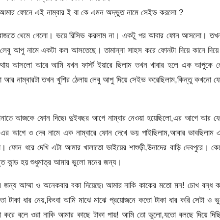
মার ফোনে এই নাম্বার ই বা কে এমন অদ্ভুত নামে সেইভ করলো ?
 বাজতে বাজতে থেমে গেলো। ভয়ে রিসিভ করলাম না। একটু পর আবার ফোন আসলো। তখ
 লেবু আপু নামে একটা কল আসতেছে। তামান্না সাহস করে ফোনটা দিয়ে কানে দিয়ে
থায় আসলো আরে আমি যখন ফার্স্ট ইয়ারে ছিলাম তখন খাবার হলে এক আপুকে লে
 আর নাম্বারটা তখন খুশির ঠেলায় লেবু আপু দিয়ে সেইভ করেছিলাম,কিন্তু কখনো 
্ট জানাতে আজকে ফোন দিছে৷ দুইবছর আগে নাম্বার নেওয়া হয়েছিলো,এর আগে আর ফ
এর আগে ও দেব নামে এক নাম্বারে ফোন দেখে ভয় পাইছিলাম,আবার ভাবছিলাম এ
না। ফোন ধরে দেখি এটা আমার খালাতো ভাইয়ের শাশুড়ী,উনাদের বাড়ি দেবপুরে। ক
 কান্ড হয় শুধুমাত্র আমার ভুলো মনের জন্য।
এর জন্য আম্মা ও অনেকবার বকা দিয়েছে৷ আমার নাকি কাকের মতো মন! চোখ বন্ধ 
ো টাকা ধার নেয়,কিংবা আমি মাঝে মাঝে প্রয়োজনে কতো টাকা ধার করি সেটা ও ভ
া করে বলে ওরা নাকি আমার কাছে টাকা পায়! আমি তো ভুলো,যতো বলছে দিয়ে দিছ