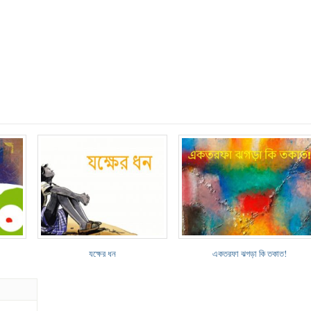
যক্ষের ধন
একতরফা ঝগড়া কি তকাত!