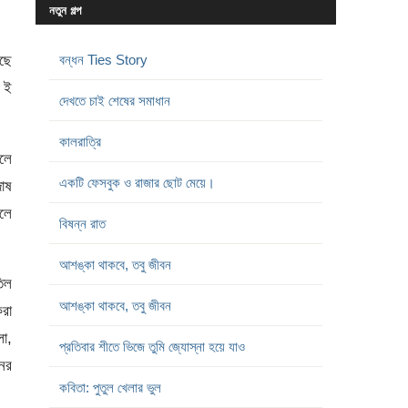
নতুন গল্প
াছে
বন্ধন Ties Story
য় ই
দেখতে চাই শেষের সমাধান
কালরাত্রি
সলে
একটি ফেসবুক ও রাজার ছোট মেয়ে।
দোষ
লে
বিষন্ন রাত
আশঙ্কা থাকবে, তবু জীবন
তিল
আশঙ্কা থাকবে, তবু জীবন
রা
ো,
প্রতিবার শীতে ভিজে তুমি জ্যোস্না হয়ে যাও
নের
কবিতা: পুতুল খেলার ভুল