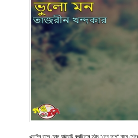
একদিন রাতে ফোন ঘাটাঘাটি করছিলাম,হঠাৎ “লেবু আপু” নামে স