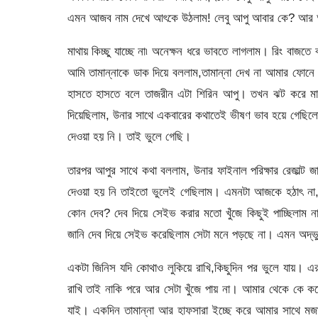
এমন আজব নাম দেখে আৎকে উঠলাম! লেবু আপু আবার কে? আর আ
মাথায় কিচ্ছু যাচ্ছে না৷ অনেক্ষন ধরে ভাবতে লাগলাম। রিং
আমি তামান্নাকে ডাক দিয়ে বললাম,তামান্না দেখ না আমার ফোনে
হাসতে হাসতে বলে তাজরীন এটা শিরিন আপু। তখন ঝট করে মা
দিয়েছিলাম, উনার সাথে একবারের কথাতেই ভীষণ ভাব হয়ে গেছিলো
দেওয়া হয় নি। তাই ভুলে গেছি।
তারপর আপুর সাথে কথা বললাম, উনার ফাইনাল পরিক্ষার রেজাল
দেওয়া হয় নি তাইতো ভুলেই গেছিলাম। এমনটা আজকে হঠাৎ না,
কোন দেব? দেব দিয়ে সেইভ করার মতো খুঁজে কিছুই পাচ্ছিলাম 
জানি দেব দিয়ে সেইভ করেছিলাম সেটা মনে পড়ছে না। এমন অদ্ভুত
একটা জিনিস যদি কোথাও লুকিয়ে রাখি,কিছুদিন পর ভুলে যায়। 
রাখি তাই নাকি পরে আর সেটা খুঁজে পায় না। আমার থেকে কে কত
যাই। একদিন তামান্না আর হাফসারা ইচ্ছে করে আমার সাথে মজ