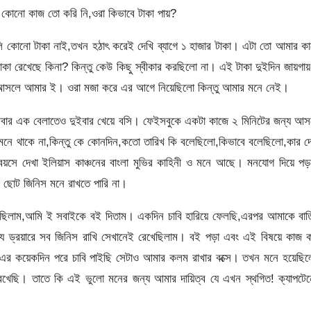
ো কোনো কাজ তো করি নি,ওরা কিভাবে টাকা পায়?
ালি কোনো টাকা নাই,তখন হঠাৎ করেই দেখি ব্যাগে ১ হাজার টাকা। এটা তো আমার ক
টাকা রেখেছে কিনা? কিন্তু কেউ কিছু স্বীকার করছিলো না। এই টাকা দুইদিন জায়গা
া আসলে আমার ই। ওরা মজা করে এর আগে নিয়েছিলো কিন্তু আমার মনে নেই।
 আবার এক বেলাতেও দুইবার খেয়ে বসি। ফেইসবুকে একটা কাজে ২ মিনিটের জন্য আ
ো মনে থাকে না,কিন্তু কে কোনদিন,কতো তারিখ কি বলেছিলো,কিভাবে বলেছিলো,কার 
য়সে দেখা ইলিয়াস কাঞ্চনের বাংলা মুভির কাহিনী ও মনে আছে। মনযোগ দিয়ে পড়
 ছোট জিনিস মনে রাখতে পারি না।
েয়েছিলাম,আমি ই সবাইকে বই দিতাম। একদিন চাবি হারিয়ে ফেলছি,এরপর আমাকে বা
 ড্র‍য়ারে সব জিনিস রাখি সেখানেই রেখেছিলাম। বই পড়া এবং এই বিষয়ে কাজ ক
এর কয়েকদিন পরে চাবি পাইছি সেটাও আমার কলম রাখার বক্সে। তখন মনে হয়েছিল
 রেখেছি। তাতে কি এই ভুলো মনের জন্য আমার দায়িত্ব যে এখন স্থগিত! ক্যাপটে