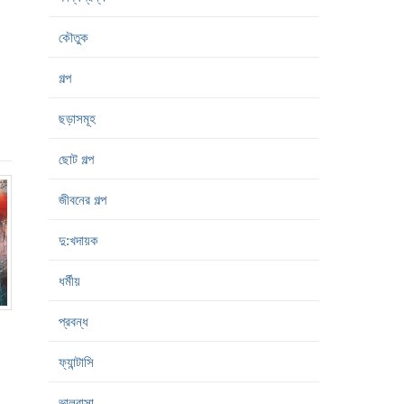
কৌতুক
গল্প
ছড়াসমূহ
ছোট গল্প
জীবনের গল্প
দু:খদায়ক
ধর্মীয়
প্রবন্ধ
ফ্যান্টাসি
ভালবাসা