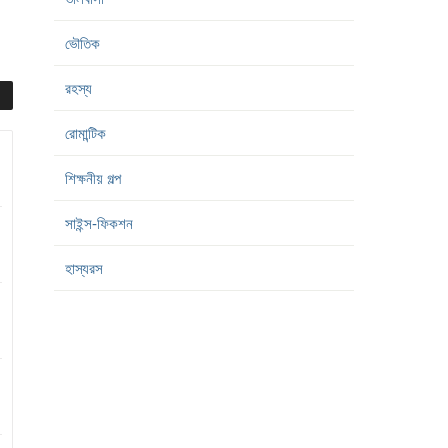
ভৌতিক
রহস্য
রোমান্টিক
শিক্ষনীয় গল্প
সাইন্স-ফিকশন
হাস্যরস