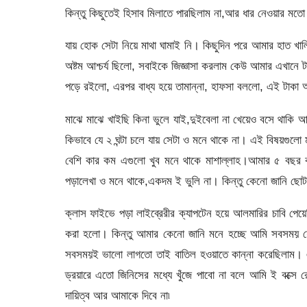
কিন্তু কিছুতেই হিসাব মিলাতে পারছিলাম না,আর ধার নেওয়ার মত
যায় হোক সেটা নিয়ে মাথা ঘামাই নি। কিছুদিন পরে আমার হাত খ
অষ্টম আশ্চর্য ছিলো, সবাইকে জিজ্ঞাসা করলাম কেউ আমার এখানে 
পড়ে রইলো, এরপর বাধ্য হয়ে তামান্না, হাফসা বললো, এই টাক
মাঝে মাঝে খাইছি কিনা ভুলে যাই,দুইবেলা না খেয়েও বসে থাকি
কিভাবে যে ২ ঘন্টা চলে যায় সেটা ও মনে থাকে না। এই বিষয়গুল
বেশি কার কম এগুলো খুব মনে থাকে মাশাল্লাহ।আমার ৫ বছর ব
পড়ালেখা ও মনে থাকে,একদম ই ভুলি না। কিন্তু কেনো জানি ছোট
ক্লাস ফাইভে পড়া লাইব্রেরীর ক্যাপটেন হয়ে আলমারির চাবি প
করা হলো। কিন্তু আমার কেনো জানি মনে হচ্ছে আমি সবসময় যে
সবসময়ই ভালো লাগতো তাই বাতিল হওয়াতে কান্না করেছিলাম। 
ড্রয়ারে এতো জিনিসের মধ্যে খুঁজে পাবো না বলে আমি ই বক্সে
দায়িত্ব আর আমাকে দিবে না৷