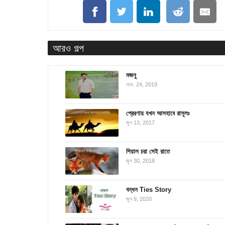
আরও গল্প
মজনু
নভে. 24, 2019
প্রেরণায় যখন আসহাবে রাসূলঃ
জুন 13, 2017
শিয়াল চরা সেই রাতে
জুন 30, 2018
বন্ধন Ties Story
জুন 9, 2020