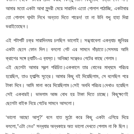
আমার মতো একটা আধা সুন্দরী মেয়ে সারাদিন এতো গোলাপ পাঠাচ্ছি, একটাবার
তো গোলাপ শব্দটা লিখে অন্তত দিতে পারেন! তা না উনি শুধু হাহা দিয়া
ভরাইতেছেন।
এই পটাপটি চক্র সারাদিনময় চলছিল ভালোই। সন্ধ্যাবেলা একব‍্যাচ জুনিয়র
একটা ছেলে ফো
ন দিল। বললো গেট এর সামনে দাঁড়াতে।সেসময় আমি
ক্রাশের সঙ্গে চ‍্যাটিং-এ ব‍্যস্ত। অনিচ্ছা সত্ত্বেও গেটের কাছে গেলাম।
এই ছেলেটা আমার স্বল্প পরিচিত।এককালে তার বোনের মাধ্যমে পরিচয়
হয়েছিল, তাও হ‍্যাল্পিং সূত্রে। আমার কিছু বই দিয়েছিলাম, সে বলেছিল পরে
টাকা দিবে। আমি মানা করে দিয়েছিলাম।সেই অবধি পরিচয়।দেখাও হয়েছিল
সেই একবারই। ভাবলাম আজ বোধ হয় টাকা দিতে চাচ্ছে। কিছুক্ষণেই
ছেলেটা বাইক নিয়ে গেটের সামনে আসলো।
‘ভালো আছো আপু?’ বলে হাত মুঠো করে কিছু একটা এগিয়ে দিয়ে
বললো,”এটা নেও” সন্ধ‍্যার অন্ধকারে অত ভালো দেখতে পেলাম না কি ছিল।