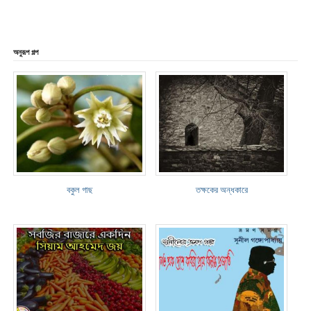
অনুরূপ গল্প
বকুল গাছ
তক্ষকের অন্ধকারে