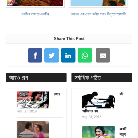
সবজির বাজারে একদিন
কোনও এক দেশে কবিরা প্রায় বিলুপ্ত প্রজাতি
Share This Post
আরও গল্প
সর্বাধিক পঠিত
জোর
বউ
অফিসের বস
অক্টো. 30, 2019
জানু. 23, 2018
একটি
সত্য