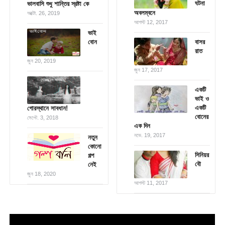
ঘটনা
ভালবাসি শুধু শান্তির স্রষ্টা কে
অবলম্বনে
অক্টো. 26, 2019
আগস্ট 12, 2017
ভাই
বোন
বাসর
রাত
জুন 20, 2019
জুন 17, 2017
একটি
ভাই ও
একটি
গোরস্থানে সাবধান!
বোনের
সেপ্টে. 3, 2018
এক দিন
নভে. 19, 2017
নতুন
কোনো
সিনিয়র
গল্প
বৌ
নেই
জুন 18, 2020
আগস্ট 11, 2017