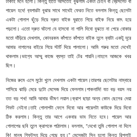
টাকাই মনে হলো। কিন্তু হাতে আসতেই বুঝলাম একটা চেইন বা ব্রেসলেট বা
পায়েল হবে! ব‍্যপারটা বুঝার সাথে সাথেই ফেরত নিতে বললাম কিন্তু ছেলেটা
একটা গোলাপ ছুঁড়ে দিয়ে দ্রুত বাইক ঘুরাতে গিয়ে বাইক নিয়ে কাৎ হয়ে
পড়লো। এতো দ্রুত ঘটলো যে হাসবো না গালি দিবো বুঝতে না পেরে বোকার
মতো দাঁড়িয়ে দেখলাম, কোনরকম কাঁপতে কাঁপতে বাইক তুলে ব‍্যাটা একটু দূরে
আমার নাগালের বাইরে গিয়ে স্টার্ট দিয়ে পালালো। আমি গরুর মতো দেখেই
থাকলাম।ভাগ‍্যে আম্মু কাজে ব্যস্ত তাই টের পায়নি।নাহলে আজকে খবর
ছিল।
নিজের রুমে এসে মুঠো খুলে দেখলাম একটা পায়েল।তারপর ছেলেটার নাম্বারে
শাসিয়ে ঝাড়ি মেরে দুটো মেসেজ দিয়ে ফেললাম।পাকনামি! যত বড় বয়স নয়
তত বড় শখ! আমি আবার ভীষণ লয়াল।ক্রাশ ছাড়া অন্য কোন ছেলের দেয়া
গিফট নেইনা।তাই গোলাপটা ফেলে দিবো আর পায়েলটা কাউকে দিয়ে দিবো
ঠিক করলাম। কিন্তু তার আগে একবার ভাব নিতে হবে। পায়েল আর
গোলাপের ছবি তুলে ক্রাশকে পাঠালাম। বললাম, “দেখো তুমি গোলাপ না দিলে
কি! মানুষ গিফটসহ দিয়ে গেছে হুহ।” মেসেজটা সিন হলো কিন্তু রিপ্লাই