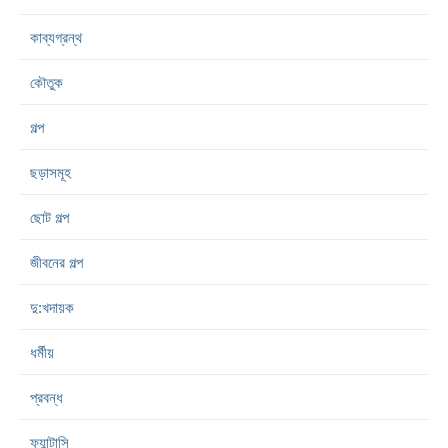
কাব্যগ্রন্থ
কৌতুক
গল্প
ছড়াসমূহ
ছোট গল্প
জীবনের গল্প
দু:খদায়ক
ধর্মীয়
প্রবন্ধ
ফ্যান্টাসি