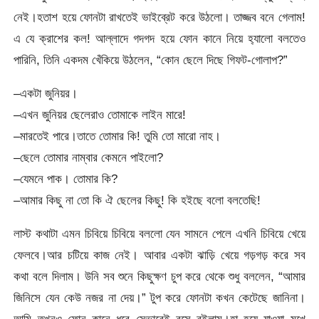
নেই।হতাশ হয়ে ফোনটা রাখতেই ভাইব্রেট করে উঠলো। তাজ্জব বনে গেলাম!
এ যে ক্রাশের কল! আল্লাদে গদগদ হয়ে ফোন কানে নিয়ে হ‍্যালো বলতেও
পারিনি, তিনি একদম খেঁকিয়ে উঠলেন, “কোন ছেলে দিছে গিফট-গোলাপ?”
–একটা জুনিয়র।
–এখন জুনিয়র ছেলেরাও তোমাকে লাইন মারে!
–মারতেই পারে।তাতে তোমার কি! তুমি তো মারো নাহ।
–ছেলে তোমার নাম্বার কেমনে পাইলো?
–যেমনে পাক। তোমার কি?
–আমার কিছু না তো কি ঐ ছেলের কিছু! কি হইছে বলো বলতেছি!
লাস্ট কথাটা এমন চিবিয়ে চিবিয়ে বললো যেন সামনে পেলে এখনি চিবিয়ে খেয়ে
ফেলবে‌।আর চটিয়ে কাজ নেই। আবার একটা ঝাড়ি খেয়ে গড়গড় করে সব
কথা বলে দিলাম। উনি সব শুনে কিছুক্ষণ চুপ করে থেকে শুধু বললেন, “আমার
জিনিসে যেন কেউ নজর না দেয়।” টুপ করে ফোনটা কখন কেটেছে জানিনা।