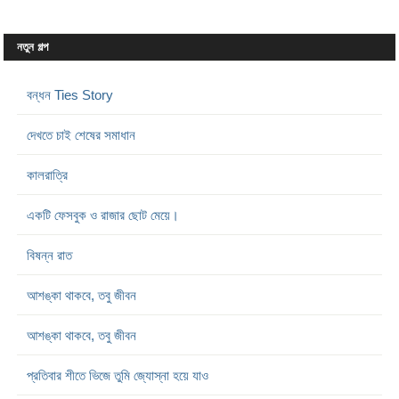
নতুন গল্প
বন্ধন Ties Story
দেখতে চাই শেষের সমাধান
কালরাত্রি
একটি ফেসবুক ও রাজার ছোট মেয়ে।
বিষন্ন রাত
আশঙ্কা থাকবে, তবু জীবন
আশঙ্কা থাকবে, তবু জীবন
প্রতিবার শীতে ভিজে তুমি জ্যোস্না হয়ে যাও