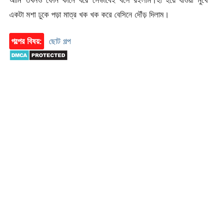
আমি তখনও ফোন কানে ধরে সেভাবেই বসে রইলাম।হা হয়ে যাওয়া মুখে
একটা মশা ঢুকে পড়া মাত্র খক খক করে বেসিনে দৌঁড় দিলাম।
গল্পের বিষয়:
ছোট গল্প