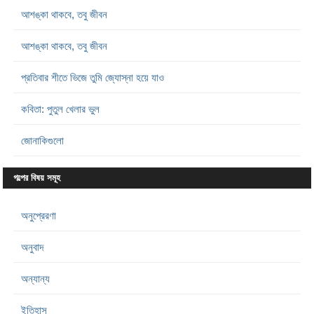
আশঙ্কা থাকবে, তবু জীবন
আশঙ্কা থাকবে, তবু জীবন
প্রতিবার শীতে ভিজে তুমি জ্যোস্না হয়ে যাও
কবিতা: পুতুল খেলার ভুল
জোনাকিগুলো
গল্পের বিষয় সমূহ
অনুপ্রেরণা
অনুবাদ
অন্যান্য
ইতিহাস