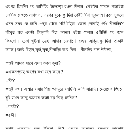
এরপর তিনদিন পর ভার্সিটির উদ্দেশ্যে রওনা দিলাম।গেইটের সামনে দাড়াইয়া
চারদিক দেখতে লাগলাম, এরপর বুকে ফু দিয়া গেইট দিয়া ডুকলাম।রুমে ঢুকবো
এমন সময় কে জানি পেছন থেকে শার্ট টাইনা ধরলো।তাকাই দেখি নীলাদ্রি?
ষাঁড়ের মত একটা চিল্লানি দিয়া অজ্ঞান হইয়া গেলাম।৫মিনিট পর জ্ঞান
ফিরলো। চোখ খুইলা দেহি আমার চারপাশে ৬জন অগ্নিচক্ষু দিয়া তাকাই
আছে।অর্নব,রিহান,তুর্জ,তুবা,নীলাদ্রি আর নিহা। নীলাদ্রি বলে উঠলো,
=ওই আমার সাথে এমন করল ক্যা?
=একসপ্তাহ আগের কথা মনে আছে?
=কি?
=তুই যখন আমার বাসায় গিয়া আম্মুরে বলছিলি আমি সারাদিন মেয়েদের পিছনে
ঘুরি তখন আম্মু আমারে কয়টা চড় দিছে জানিস?
=কয়টা?
=৫টা।
সবাই একসাথে বলে উঠলো, কি? এভাবে আমাদের বন্ধুত্ব ভালোই