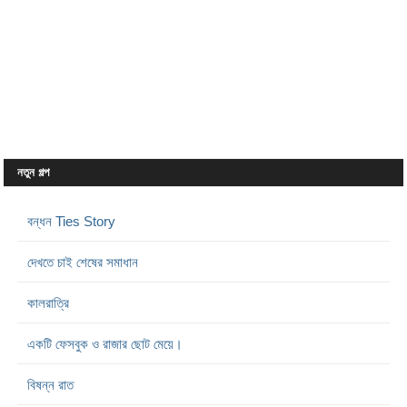
নতুন গল্প
বন্ধন Ties Story
দেখতে চাই শেষের সমাধান
কালরাত্রি
একটি ফেসবুক ও রাজার ছোট মেয়ে।
বিষন্ন রাত