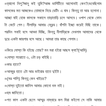
=হ্যালো নিলু?জানু কই তুমি?আজ ভার্সিটিতে আসোনাই কেন?ভেবেছিলাম
কালকের মত আজকেও তোমাকে নিয়ে ডেটিং এ যাব। কিন্তু তা আর হলোনা।
আচ্ছা যাই হোক কালকে সকালে তাড়াতাড়ি চলে আসবে। ওপাশ থেকে ফোন
টা কেটে গেল। নীলাদ্রি আমার ফ্রেন্ড। বাঁশটা ইচ্ছা করেই দিছি তাকে।
পরদিন সবাই বসে আড্ডা দিচ্ছি, কিন্তু নীলাদ্রিকে দেখলাম আমাদের থেকে
দুরে একটা জায়গায় বসে আছে। আমরা তার কাছে গেলাম।
=কিরে দোস্ত কি হইছে তোর? মন মরা হইয়া আছস ক্যা?(আমি)
=দোস্ত গতরাতে ৩, ৩টা চড় খাইছি।
=কার হাতে?
=আব্বুর হাতে ২টা আর ভাইয়ার হাতে দুইটা।
=(মর শালি) কিন্তু কেন খাইচচ?
=দোস্ত তুইতো জানিস আমার কোনো বফ নাই।
=হুম জানিতো।
=গত কাল একটা ছেলে আম্মুর নাম্বারে কল দিয়া কইলো সে নাকি আমার