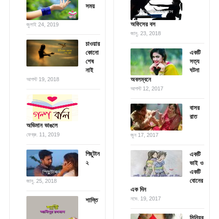
সময়
অফিসের বস
জুলাই 24, 2019
জানু. 23, 2018
চাওয়ার
কোনো
একটি
শেষ
সত্য
নাই
ঘটনা
অবলম্বনে
আগস্ট 19, 2018
আগস্ট 12, 2017
বাসর
রাত
অভিমান ভাঙলে
ফেব্রু. 11, 2019
জুন 17, 2017
পিছুটান
একটি
২
ভাই ও
একটি
বোনের
জানু. 25, 2018
এক দিন
নভে. 19, 2017
শাস্তি
সিনিয়র