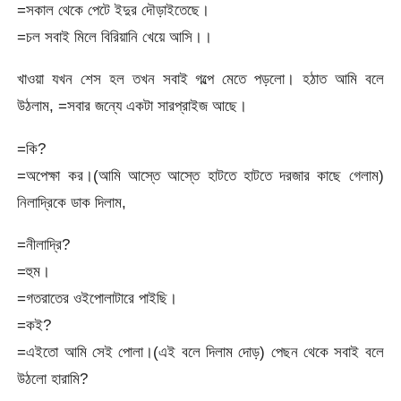
=সকাল থেকে পেটে ইদুর দৌড়াইতেছে।
=চল সবাই মিলে বিরিয়ানি খেয়ে আসি।।
খাওয়া যখন শেস হল তখন সবাই গল্পে মেতে পড়লো। হঠাত আমি বলে
উঠলাম, =সবার জন্যে একটা সারপ্রাইজ আছে।
=কি?
=অপেক্ষা কর।(আমি আস্তে আস্তে হাটতে হাটতে দরজার কাছে গেলাম)
নিলাদ্রিকে ডাক দিলাম,
=নীলাদ্রি?
=হুম।
=গতরাতের ওইপোলাটারে পাইছি।
=কই?
=এইতো আমি সেই পোলা।(এই বলে দিলাম দোড়) পেছন থেকে সবাই বলে
উঠলো হারামি?