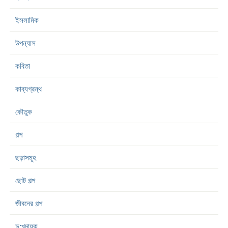
ইসলামিক
উপন্যাস
কবিতা
কাব্যগ্রন্থ
কৌতুক
গল্প
ছড়াসমূহ
ছোট গল্প
জীবনের গল্প
দু:খদায়ক