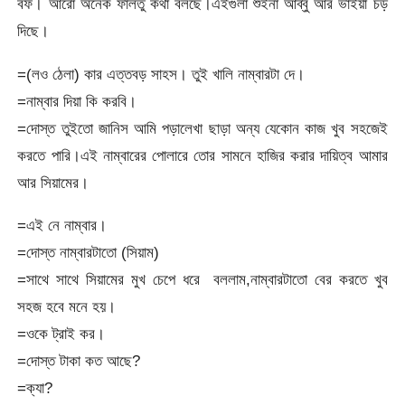
বফ। আরো অনেক ফালতু কথা বলছে।এইগুলা শুইনা আব্বু আর ভাইয়া চড়
দিছে।
=(লও ঠেলা) কার এত্তবড় সাহস। তুই খালি নাম্বারটা দে।
=নাম্বার দিয়া কি করবি।
=দোস্ত তুইতো জানিস আমি পড়ালেখা ছাড়া অন্য যেকোন কাজ খুব সহজেই
করতে পারি।এই নাম্বারের পোলারে তোর সামনে হাজির করার দায়িত্ব আমার
আর সিয়ামের।
=এই নে নাম্বার।
=দোস্ত নাম্বারটাতো (সিয়াম)
=সাথে সাথে সিয়ামের মুখ চেপে ধরে বললাম,নাম্বারটাতো বের করতে খুব
সহজ হবে মনে হয়।
=ওকে ট্রাই কর।
=দোস্ত টাকা কত আছে?
=ক্যা?