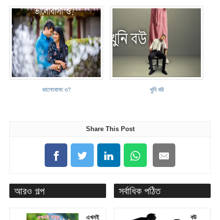
ভালোবাসা ও?
খুনি বউ
Share This Post
আরও গল্প
সর্বাধিক পঠিত
এখনই
বউ