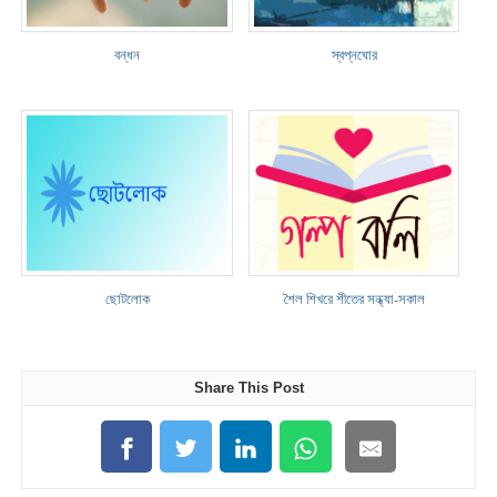
বন্ধন
স্বপ্নঘোর
ছোটলোক
শৈল শিখরে শীতের সন্ধ্যা-সকাল
Share This Post