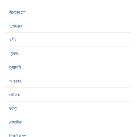
জীবনের গল্প
দু:খদায়ক
ধর্মীয়
প্রবন্ধ
ফ্যান্টাসি
ভালবাসা
ভৌতিক
রহস্য
রোমান্টিক
শিক্ষনীয় গল্প