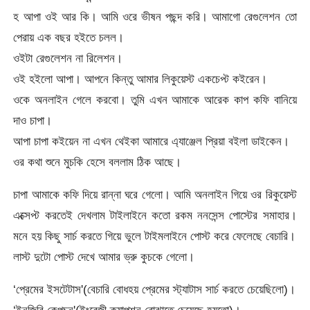
হ আপা ওই আর কি। আমি ওরে ভীষন পছন্দ করি। আমাগো রেগুলেশন তো
পেরায় এক বছর হইতে চলল।
ওইটা রেগুলেশন না রিলেশন।
ওই হইলো আপা। আপনে কিন্তু আমার লিকুয়েস্ট একচেপ্ট কইরেন।
ওকে অনলাইন গেলে করবো। তুমি এখন আমাকে আরেক কাপ কফি বানিয়ে
দাও চাপা।
আপা চাপা কইয়েন না এখন থেইকা আমারে এ্যাঞ্জেল প্রিয়া বইলা ডাইকেন।
ওর কথা শুনে মুচকি হেসে বললাম ঠিক আছে।
চাপা আমাকে কফি দিয়ে রান্না ঘরে গেলো। আমি অনলাইন গিয়ে ওর রিকুয়েস্ট
এক্সেপ্ট করতেই দেখলাম টাইলাইনে কতো রকম ননসেন্স পোস্টের সমাহার।
মনে হয় কিছু সার্চ করতে গিয়ে ভুলে টাইমলাইনে পোস্ট করে ফেলেছে বেচারি।
লাস্ট দুটো পোস্ট দেখে আমার ভ্রু কুচকে গেলো।
‘প্রেমের ইসটেটাস'(বেচারি বোধহয় প্রেমের স্ট্যাটাস সার্চ করতে চেয়েছিলো)।