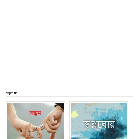
অনুরূপ গল্প