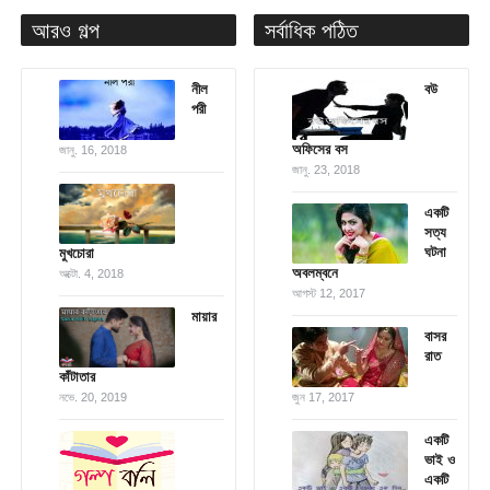
আরও গল্প
সর্বাধিক পঠিত
নীল
বউ
পরী
অফিসের বস
জানু. 16, 2018
জানু. 23, 2018
একটি
সত্য
ঘটনা
মুখচোরা
অবলম্বনে
অক্টো. 4, 2018
আগস্ট 12, 2017
মায়ার
বাসর
রাত
কাঁটাতার
নভে. 20, 2019
জুন 17, 2017
একটি
ভাই ও
একটি