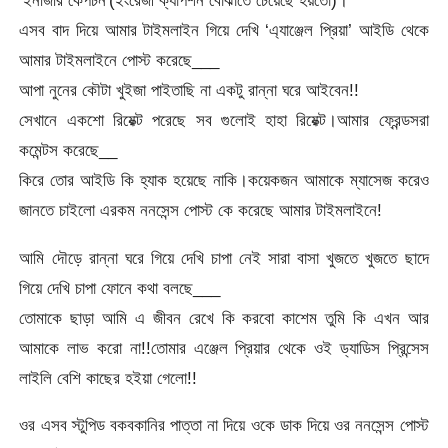
‘ইনজিরি কেপচন'(ইংরেজী ক্যাপশন বোঝাতে চেয়েছে হয়তো)।
এসব বাদ দিয়ে আমার টাইমলাইন গিয়ে দেখি ‘এ্যাঞ্জেল প্রিয়া’ আইডি থেকে
আমার টাইমলাইনে পোস্ট করেছে___
আপা নুনের কৌটা খুইজা পাইতাছি না একটু রান্না ঘরে আইবেন!!
সেখানে একশো রিয়েক্ট পরেছে সব গুলোই হাহা রিয়েক্ট।আমার ফ্রেন্ডসরা
কমেন্টস করেছে__
কিরে তোর আইডি কি হ্যাক হয়েছে নাকি।কয়েকজন আমাকে ম্যাসেজ করেও
জানতে চাইলো এরকম ননসেন্স পোস্ট কে করেছে আমার টাইমলাইনে!
আমি দৌড়ে রান্না ঘরে গিয়ে দেখি চাপা নেই সারা বাসা খুজতে খুজতে ছাদে
গিয়ে দেখি চাপা ফোনে কথা বলছে___
তোমাকে ছাড়া আমি এ জীবন রেখে কি করবো কাশেম তুমি কি এখন আর
আমাকে লাভ করো না!!তোমার এঞ্জেল প্রিয়ার থেকে ওই ড্যাডিস প্রিন্সেস
লাইলি বেশি কাছের হইয়া গেলো!!
ওর এসব স্টুপিড বকবকানির পাত্তা না দিয়ে ওকে ডাক দিয়ে ওর ননসেন্স পোস্ট