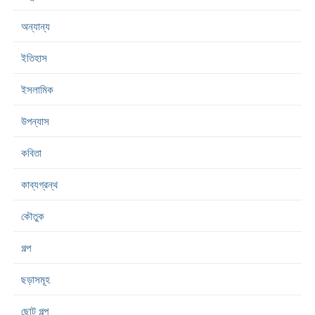
অন্যান্য
ইতিহাস
ইসলামিক
উপন্যাস
কবিতা
কাব্যগ্রন্থ
কৌতুক
গল্প
ছড়াসমূহ
ছোট গল্প