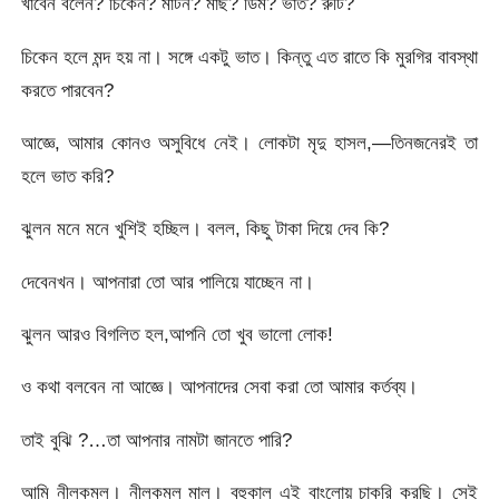
খাবেন বলেন? চিকেন? মাটন? মাছ? ডিম? ভাত? রুটি?
চিকেন হলে মন্দ হয় না। সঙ্গে একটু ভাত। কিন্তু এত রাতে কি মুরগির বাবস্থা
করতে পারবেন?
আজ্ঞে, আমার কোনও অসুবিধে নেই। লােকটা মৃদু হাসল,—তিনজনেরই তা
হলে ভাত করি?
ঝুলন মনে মনে খুশিই হচ্ছিল। বলল, কিছু টাকা দিয়ে দেব কি?
দেবেনখন। আপনারা তাে আর পালিয়ে যাচ্ছেন না।
ঝুলন আরও বিগলিত হল,আপনি তাে খুব ভালাে লােক!
ও কথা বলবেন না আজ্ঞে। আপনাদের সেবা করা তাে আমার কর্তব্য।
তাই বুঝি ?…তা আপনার নামটা জানতে পারি?
আমি নীলকমল। নীলকমল মাল। বহুকাল এই বাংলােয় চাকরি করছি। সেই