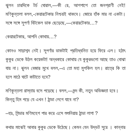
ঝুলন চারদিকে টর্চ ঘােরাল,—কী রে, আশপাশে তাে জনপ্রাণী নেই!
মণিকুন্তলা বলল,-কেয়ারটেকার নিশ্চয়ই থাকবে। জোরে হাঁক মার না একটা।
সঙ্গে সঙ্গে সুপর্ণা বিটকেল ডাক ছেড়েছে,—কেয়ারটেকার…?
কেয়ারটেকার, আপনি কোথায়…?
কোনও সাড়াশব্দ নেই। সুপর্ণার ডাকটাই প্রতিধ্বনিত হয়ে ফিরে এল। হঠাৎ
কুকুর ডেকে উঠল কয়েকটা! অন্ধকারে কোথায় যে কুকুরগুলাে আছে তাও বােঝা
যায় না। ঝুলন বেজার মুখে বলল,–এ তাে মহা মুশকিল হল। রাত্রে কি তা
হলে মাঠে ঘাটে কাটাতে হবে?
মণিকুন্তলা রাস্তায় বসে পড়েছে। বলল,—মন্দ কী, নতুন অভিজ্ঞতা হবে।
কিন্তু হিম পড়ে যে এখন ! ঠান্ডা লেগে যাবে না?
–হাঃ, পিন্ডার মণিমহেশ পার করে এসে শুশুনিয়ায় ঠান্ডা লাগা ?
কথার মাঝেই আবার কুকুর ডেকে উঠেছে। কেমন যেন উদ্ভট সুরে । কান্নার