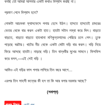
বলছি তাে আমরা আপনার একটা কথাও বিশ্বাস করছি না।
প্রমাণ পেলে বিশ্বাস হবে?
লােকটা আচমকা ফ্যাসফেসে গলায় হেসে উঠল। হাসতে হাসতেই চাদরের
ভেতর থেকে বার করল একটা হাত। হাতটা সটান লম্বা করে দিল। বাড়তে
বাড়তে, বাড়তে বাড়তে হাতখানা মণিকুন্তলাদের পেরিয়ে চলে গেল। ঢুকে
পড়েছে ঘরটায়। খাটের নীচ থেকে একটা মােটা দড়ি বার করল। দড়ি নিয়ে
ফিরে আসছে হাতটা। নাড়ছে দড়ি। তিন বান্ধবীর মুখের সামনে। ফিসফিস
করে বলল,—এই সেই দড়ি ।
আমিও এই দড়ির ফাস গলায় লাগিয়ে তিন বছর আগে…
এরপর তিন সাহসী কন্যের কী হল তা কি আর বলার দরকার আছে?
(সমাপ্ত)
গল্পের বিষয়:
ছোট গল্প