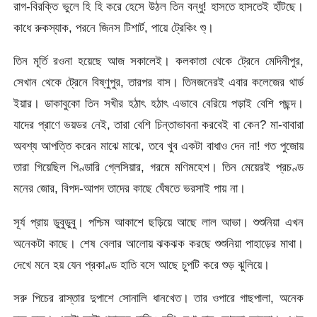
রাগ-বিরক্তি ভুলে হি হি করে হেসে উঠল তিন বন্ধু! হাসতে হাসতেই হাঁটছে।
কাধে রুকস্যাক, পরনে জিনস টিশার্ট, পায়ে ট্রেকিং শু্।
তিন মূর্তি রওনা হয়েছে আজ সকালেই। কলকাতা থেকে ট্রেনে মেদিনীপুর,
সেখান থেকে ট্রেনে বিষ্ণুপুর, তারপর বাস। তিনজনেরই এবার কলেজের থার্ড
ইয়ার। ডাকাবুকো তিন সখীর হঠাৎ হঠাৎ এভাবে বেরিয়ে পড়াই বেশি পছন্দ।
যাদের প্রাণে ভয়ডর নেই, তারা বেশি চিন্তাভাবনা করবেই বা কেন? মা-বাবারা
অবশ্য আপত্তি করেন মাঝে মাঝে, তবে খুব একটা বাধাও দেন না! গত পুজোয়
তারা গিয়েছিল পিণ্ডারি গ্লেসিয়ার, গরমে মণিমহেশ। তিন মেয়েরই প্রচণ্ড
মনের জোর, বিপদ-আপদ তাদের কাছে ঘেঁষতে ভরসাই পায় না।
সূর্য প্রায় ডুবুডুবু। পশ্চিম আকাশে ছড়িয়ে আছে লাল আভা। শুশুনিয়া এখন
অনেকটা কাছে। শেষ বেলার আলােয় ঝকঝক করছে শুশুনিয়া পাহাড়ের মাথা।
দেখে মনে হয় যেন প্রকাণ্ড হাতি বসে আছে চুপটি করে শুড় ঝুলিয়ে।
সরু পিচের রাস্তার দুপাশে সােনালি ধানখেত। তার ওপারে গাছপালা, অনেক