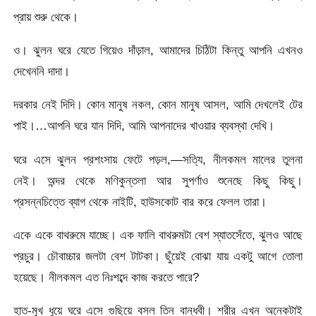
প্রায় শুরু থেকে।
ও। ঝুলন ঘরে যেতে গিয়েও দাঁড়াল, আমাদের চিঠিটা কিন্তু আপনি এখনও
দেখেননি দাদা।
দরকার নেই দিদি। কোন মানুষ নকল, কোন মানুষ আসল, আমি দেখলেই টের
পাই।…আপনি ঘরে যান দিদি, আমি আপনাদের খাওয়ার ব্যবস্থা দেখি।
ঘরে এসে ঝুলন প্রশংসায় ফেটে পড়ল,—সত্যি, নীলকমল মালের তুলনা
নেই। অন্দর থেকে মণিকুন্তলা আর সুপর্ণাও শুনেছে কিছু কিছু।
প্রসন্নচিত্তে ব্যাগ থেকে নাইটি, হাউসকোট বার করে ফেলল তারা।
একে একে বাথরুমে যাচ্ছে। এক ফালি বাথরুমটা বেশ স্যাতসেঁতে, ঝুলও আছে
প্রচুর। চৌবাচ্চার জলটা বেশ টাটকা। ছুঁয়েই বােঝা যায় একটু আগে তােলা
হয়েছে। নীলকমল এত নিঃশব্দে কাজ করতে পারে?
হাত-মুখ ধুয়ে ঘরে এসে গুছিয়ে বসল তিন বান্ধবী। শরীর এখন অনেকটাই