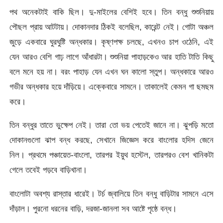
পথ অনেকটাই বাকি ছিল। দু-মাইলের বেশিই হবে। তিন বন্ধু শুশুনিয়ায়
পৌছল প্রায় আটটায়। দোকানদার ঠিকই বলেছিল, কারেন্ট নেই। গোটা অঞ্চল
জুড়ে একবারে ঘুরঘুষ্টি অন্ধকার। কৃষ্ণপক্ষ চলছে, এখনও চাপ ওঠেনি, এই
যেন আরও বেশি গাঢ় লাগে আঁধারটা। শুশুনিয়া পাহাড়কেও আর হাতি টাতি কিছু
বলে মনে হয় না। বরং পাহাড় যেন এখন ঘন কালাে স্তুপ। অন্ধকারে আরও
গভীর অন্ধকার হয়ে দাঁড়িয়ে। এক্কেবারে সামনে। তাকালেই কেমন গা ছমছম
করে।
তিন বন্ধুর তাতে ভুক্ষেপ নেই। তারা তাে ভয় পেতেই জানে না। ঝুপড়ি মতাে
দোকানগুলাে ঝাপ বন্ধ করছে, সেখানে জিজ্ঞেস করে বাংলোর হদিস জেনে
নিল। প্রথমে পঞ্চায়েত-বাংলাে, তারপর ইয়ুথ হস্টেল, তারপরও বেশ খানিকটা
গেলে তবেই পড়বে বাড়িখানা।
বাংলােটা অবশ্য রাস্তার ধারেই। টর্চ জ্বালিয়ে তিন বন্ধু বাড়িটার সামনে এসে
দাঁড়াল। পুরনাে ধরনের বাড়ি, দরজা-জানলা সব আষ্টে পৃষ্ঠে বন্ধ।