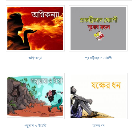
অগ্নিকন্যা
প্রাকট্রিক্যাল থেরাপী
গজুমামা ও ইয়েতি
যক্ষের ধন