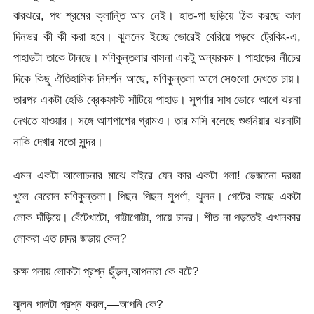
ঝরঝরে, পথ শ্রমের ক্লান্তি আর নেই। হাত-পা ছড়িয়ে ঠিক করছে কাল
দিনভর কী কী করা হবে। ঝুলনের ইচ্ছে ভােরেই বেরিয়ে পড়বে ট্রেকিং-এ,
পাহাড়টা তাকে টানছে। মণিকুন্তলার বাসনা একটু অন্যরকম। পাহাড়ের নীচের
দিকে কিছু ঐতিহাসিক নিদর্শন আছে, মণিকুন্তলা আগে সেগুলাে দেখতে চায়।
তারপর একটা হেভি ব্রেকফাস্ট সাঁটিয়ে পাহাড়। সুপর্ণার সাধ ভােরে আগে ঝরনা
দেখতে যাওয়ার। সঙ্গে আশপাশের গ্রামও। তার মাসি বলেছে শুশুনিয়ার ঝরনাটা
নাকি দেখার মতাে সুন্দর।
এমন একটা আলােচনার মাঝে বাইরে যেন কার একটা গলা! ভেজানাে দরজা
খুলে বেরােল মণিকুন্তলা। পিছন পিছন সুপর্ণা, ঝুলন। গেটের কাছে একটা
লােক দাঁড়িয়ে। বেঁটেখাটো, গাট্টাগােট্টা, গায়ে চাদর। শীত না পড়তেই এখানকার
লােকরা এত চাদর জড়ায় কেন?
রুক্ষ গলায় লােকটা প্রশ্ন ছুঁড়ল,আপনারা কে বটে?
ঝুলন পালটা প্রশ্ন করল,—আপনি কে?