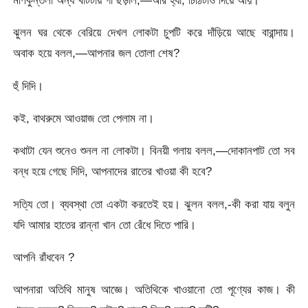
ঝুলন ঘর থেকে বেরিয়ে দেখল লােকটা চুপটি করে দাঁড়িয়ে আছে বারান্দায়।
অবাক হয়ে বলল,—আপনার জল তােলা শেষ?
হুঁ দিদি।
কই, বাথরুমে আওয়াজ তাে পেলাম না।
কথাটা যেন শুনেও শুনল না লােকটা। বিনয়ী গলায় বলল,—দোকানপাট তাে সব
বন্ধ হয়ে গেছে দিদি, আপনাদের রাতের খাওয়া কী হবে?
সত্যি তাে। ব্যবস্থা তাে একটা করতেই হয়। ঝুলন বলল,-কী করা যায় বলুন
যদি আমার হাতের রান্না খান তো রেঁধে দিতে পারি।
আপনি রাঁধবেন ?
আপনারা অতিথি মানুষ আজ্ঞে। অতিথিকে খাওয়ানাে তাে পূণ্যের কাজ। কী