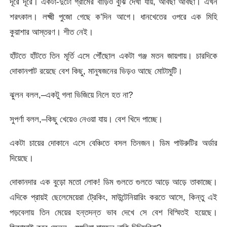
দূরে দূরে। একটা-দুটো গ্রামের বাড়িও বুঝি দেখা যায়, আবছা আবছা। এখন
শরৎকাল। লক্ষ্মী পুজো গেছে ক’দিন আগে। ধানখেতের ওপরে এক মিহি
কুয়াশার আস্তরণ। শীত নেই।
হাঁটতে হাঁটতে তিন মূর্তি এসে পৌঁছােল একটা গঞ্জ মতন জায়গায়। চারদিকে
দোকানপাট রয়েছে বেশ কিছু, মানুষজনের ভিড়ও আছে মােটামুটি।
ঝুলন বলল,–একটু গলা ভিজিয়ে নিলে হত না?
সুপর্ণা বলল,–কিছু খেয়েও নেওয়া যায়। বেশ খিদে পাচ্ছে।
একটা চায়ের দোকানে এসে বেঞ্চিতে বসল তিনজন। ডিম পাউরুটির অর্ডার
দিয়েছে।
দোকানদার এক বুড়ো মতাে লােক! ডিম গুলতে গুলতে আড়ে আড়ে তাকাচ্ছে।
এদিকে প্রায়ই ছেলেমেয়েরা ট্রেকিং, মাউন্টেনিয়ারিং করতে আসে, কিন্তু এই
পড়বেলায় তিন মেয়ের হন্তদন্ত ভাব দেখে সে বেশ বিস্মিতই হয়েছে।