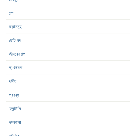
গল্প
ছড়াসমূহ
ছোট গল্প
জীবনের গল্প
দু:খদায়ক
ধর্মীয়
প্রবন্ধ
ফ্যান্টাসি
ভালবাসা
ভৌতিক