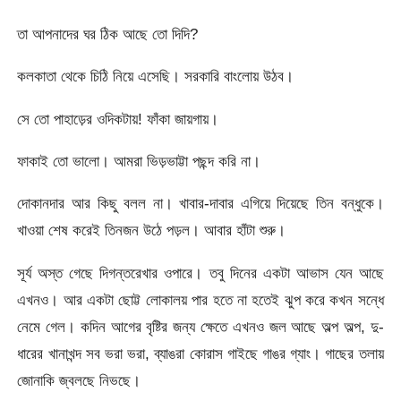
তা আপনাদের ঘর ঠিক আছে তাে দিদি?
কলকাতা থেকে চিঠি নিয়ে এসেছি। সরকারি বাংলােয় উঠব।
সে তাে পাহাড়ের ওদিকটায়! ফাঁকা জায়গায়।
ফাকাই তাে ভালাে। আমরা ভিড়ভাট্টা পছন্দ করি না।
দোকানদার আর কিছু বলল না। খাবার-দাবার এগিয়ে দিয়েছে তিন বন্ধুকে।
খাওয়া শেষ করেই তিনজন উঠে পড়ল। আবার হাঁটা শুরু।
সূর্য অস্ত গেছে দিগন্তরেখার ওপারে। তবু দিনের একটা আভাস যেন আছে
এখনও। আর একটা ছােট্ট লােকালয় পার হতে না হতেই ঝুপ করে কখন সন্ধে
নেমে গেল। কদিন আগের বৃষ্টির জন্য ক্ষেতে এখনও জল আছে অল্প অল্প, দু-
ধারের খানাখন্দ সব ভরা ভরা, ব্যাঙরা কোরাস গাইছে গাঙর গ্যাং। গাছের তলায়
জোনাকি জ্বলছে নিভছে।