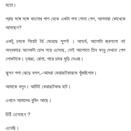
মতাে।
প্রায় সঙ্গে সঙ্গে বাংলাের পাশ থেকে একটা গলা শােনা গেল, আপনারা কোখেকে
আসছেন?
একটু চমকে গিয়েই টর্চ মেরেছে সুপর্ণা । আশ্চর্য, আলােটা জ্বললো না!
অন্ধকারে অনেকটা চোখ সয়ে এসেছে, সেই আলােতে তিন বন্ধু দেখতে পেল
লােকটাকে। ঢ্যাঙা, রােগা, গায়ে চাদর মুড়ি দেওয়া।
ঝুলন গলা ঝেড়ে বলল,–আমরা কেয়ারটেকারকে খুঁজছিলাম।
আমাকে বলুন। আমিই কেয়ারটেকার বটে।
এখানে আমাদের বুকিং আছে।
চিঠি এনেছেন ?
এনেছি।