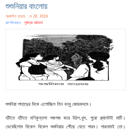
শুশুনিয়ার বাংলোয়
প্রকাশিত হয়েছে : মে 28, 2019
গল্প লিখেছেন :
সুচিত্রা ভট্টাচার্য
শুশুনিয়া পাহাড়ের দিকে এগােচ্ছিল তিন বন্ধু জোরকদমে।
হাঁটতে হাঁটতে মণিকুন্তলা গজগজ করে উঠল,ধুস, পুরাে প্ল্যানটাই মাটি।
ভেবেছিলাম বিকেল বিকেল শুশুনিয়ায় পৌঁছে যেতে পারব। পারতামই তাে।