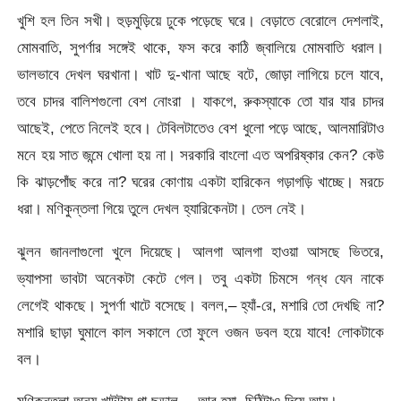
খুশি হল তিন সখী। হুড়মুড়িয়ে ঢুকে পড়েছে ঘরে। বেড়াতে বেরােলে দেশলাই,
মােমবাতি, সুপর্ণার সঙ্গেই থাকে, ফস করে কাঠি জ্বালিয়ে মােমবাতি ধরাল।
ভালভাবে দেখল ঘরখানা। খাট দু-খানা আছে বটে, জোড়া লাগিয়ে চলে যাবে,
তবে চাদর বালিশগুলাে বেশ নােংরা । যাকগে, রুকস্যাকে তাে যার যার চাদর
আছেই, পেতে নিলেই হবে। টেবিলটাতেও বেশ ধুলাে পড়ে আছে, আলমারিটাও
মনে হয় সাত জন্মে খােলা হয় না। সরকারি বাংলাে এত অপরিষ্কার কেন? কেউ
কি ঝাড়পোঁছ করে না? ঘরের কোণায় একটা হারিকেন গড়াগড়ি খাচ্ছে। মরচে
ধরা। মণিকুন্তলা গিয়ে তুলে দেখল হ্যারিকেনটা। তেল নেই।
ঝুলন জানলাগুলাে খুলে দিয়েছে। আলগা আলগা হাওয়া আসছে ভিতরে,
ভ্যাপসা ভাবটা অনেকটা কেটে গেল। তবু একটা চিমসে গন্ধ যেন নাকে
লেগেই থাকছে। সুপর্ণা খাটে বসেছে। বলল,– হ্যাঁ-রে, মশারি তাে দেখছি না?
মশারি ছাড়া ঘুমালে কাল সকালে তাে ফুলে ওজন ডবল হয়ে যাবে! লােকটাকে
বল।
মণিকুন্তলা অন্য খাটটায় গা ছড়াল,—আর হ্যা, চিঠিটাও দিয়ে আয়।