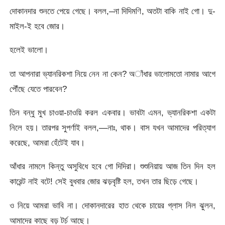
দোকানদার শুনতে পেয়ে গেছে। বলল,–না দিদিমণি, অতটা বাকি নাই গাে। দু-
মাইল-ই হবে জোর।
হলেই ভালাে।
তা আপনারা ভ্যানরিকশা নিয়ে নেন না কেন? অাঁধার ভালােমতাে নামার আগে
পৌঁছে যেতে পারবেন?
তিন বন্ধু মুখ চাওয়া-চাওয়ি করল একবার। ভাবটা এমন, ভ্যানরিকশা একটা
নিলে হয়। তারপর সুপর্ণাই বলল,—নাঃ, থাক। বাস যখন আমাদের পরিত্যাগ
করেছে, আমরা হেঁটেই যাব।
আঁধার নামলে কিন্তু অসুবিধে হবে গাে দিদিরা। শুশুনিয়ায় আজ তিন দিন হল
কারেন্ট নাই বটে! সেই বুধবার জোর ঝড়বৃষ্টি হল, তখন তার ছিড়ে গেছে।
ও নিয়ে আমরা ভাবি না। দোকানদারের হাত থেকে চায়ের গ্লাস নিল ঝুলন,
আমাদের কাছে বড় টর্চ আছে।