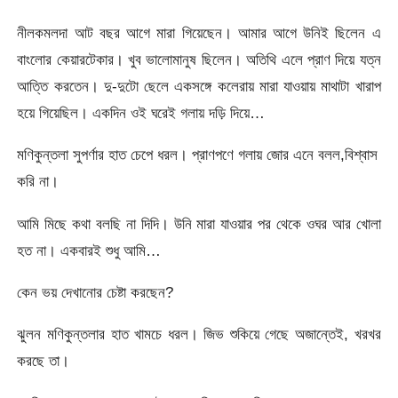
নীলকমলদা আট বছর আগে মারা গিয়েছেন। আমার আগে উনিই ছিলেন এ
বাংলাের কেয়ারটেকার। খুব ভালােমানুষ ছিলেন। অতিথি এলে প্রাণ দিয়ে যত্ন
আত্তি করতেন। দু-দুটো ছেলে একসঙ্গে কলেরায় মারা যাওয়ায় মাথাটা খারাপ
হয়ে গিয়েছিল। একদিন ওই ঘরেই গলায় দড়ি দিয়ে…
মণিকুন্তলা সুপর্ণার হাত চেপে ধরল। প্রাণপণে গলায় জোর এনে বলল,বিশ্বাস
করি না।
আমি মিছে কথা বলছি না দিদি। উনি মারা যাওয়ার পর থেকে ওঘর আর খােলা
হত না। একবারই শুধু আমি…
কেন ভয় দেখানাের চেষ্টা করছেন?
ঝুলন মণিকুন্তলার হাত খামচে ধরল। জিভ শুকিয়ে গেছে অজান্তেই, খরখর
করছে তা।