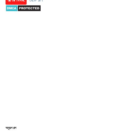
অনুরূপ গল্প