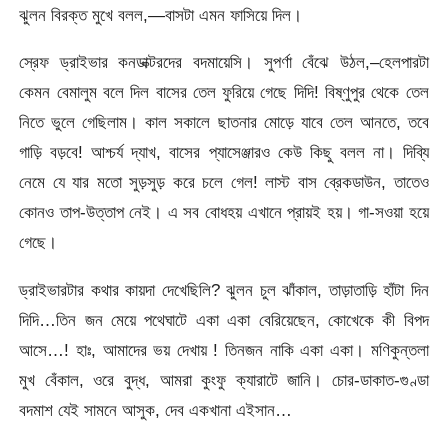
ঝুলন বিরক্ত মুখে বলল,—বাসটা এমন ফাসিয়ে দিল।
স্রেফ ড্রাইভার কনডাক্টরদের বদমায়েসি। সুপর্ণা বেঁঝে উঠল,–হেলপারটা
কেমন বেমালুম বলে দিল বাসের তেল ফুরিয়ে গেছে দিদি! বিষ্ণুপুর থেকে তেল
নিতে ভুলে গেছিলাম। কাল সকালে ছাতনার মােড়ে যাবে তেল আনতে, তবে
গাড়ি বড়বে! আশ্চর্য দ্যাখ, বাসের প্যাসেঞ্জারও কেউ কিছু বলল না। দিব্যি
নেমে যে যার মতো সুড়সুড় করে চলে গেল! লাস্ট বাস ব্রেকডাউন, তাতেও
কোনও তাপ-উত্তাপ নেই। এ সব বােধহয় এখানে প্রায়ই হয়। গা-সওয়া হয়ে
গেছে।
ড্রাইভারটার কথার কায়দা দেখেছিলি? ঝুলন চুল ঝাঁকাল, তাড়াতাড়ি হাঁটা দিন
দিদি…তিন জন মেয়ে পথেঘাটে একা একা বেরিয়েছেন, কোখেকে কী বিপদ
আসে…! হাঃ, আমাদের ভয় দেখায় ! তিনজন নাকি একা একা। মণিকুন্তলা
মুখ বেঁকাল, ওরে বুদ্ধ, আমরা কুংফু ক্যারাটে জানি। চোর-ডাকাত-গুণ্ডা
বদমাশ যেই সামনে আসুক, দেব একখানা এইসান…