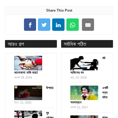
Share This Post
আরও গল্প
সর্বাধিক পঠিত
বউ
ভালোবাসা নাকি মায়া!
অফিসের বস
আগস্ট 28, 2019
জানু. 23, 2018
উপহার
একটি
সত্য
ঘটনা
অবলম্বনে
ডিসে. 21, 2020
আগস্ট 12, 2017
দূর
থেকেও
বাসর