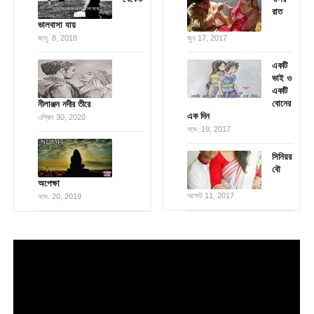
রাত
ভালবাসা যায়
জানু. 8, 2018
জুন 17, 2017
একটি
ভাই ও
একটি
বোনের
নীলাঞ্জন নদীর তীরে
এক দিন
এপ্রিল 30, 2020
নভে. 19, 2017
সিনিয়র
বৌ
অপেক্ষা
আগস্ট 11, 2017
নভে. 20, 2019