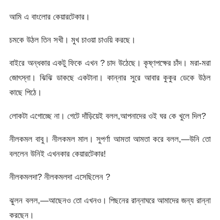
আমি এ বাংলাের কেয়ারটেকার।
চমকে উঠল তিন সখী। মুখ চাওয়া চাওয়ি করছে।
বাইরে অন্ধকার একটু ফিকে এখন ? চাদ উঠেছে। কৃষ্ণপক্ষের চাঁদ। মরা-মরা
জোৎস্না। ঝিঝি ডাকছে একটানা। কান্নার সুরে আবার কুকুর ডেকে উঠল
কাছে পিঠে।
লােকটা এগােচ্ছে না। গেটে দাঁড়িয়েই বলল,আপনাদের ওই ঘর কে খুলে দিল?
নীলকমল বাবু। নীলকমল মাল। সুপর্ণা আমতা আমতা করে বলল,—উনি তাে
বললেন উনিই এখনকার কেয়ারটেকার!
নীলকমলদা? নীলকমলদা এসেছিলেন ?
ঝুলন বলল,—আছেনও তাে এখনও। পিছনের রান্নাঘরে আমাদের জন্য রান্না
করছেন।