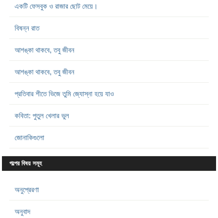
একটি ফেসবুক ও রাজার ছোট মেয়ে।
বিষন্ন রাত
আশঙ্কা থাকবে, তবু জীবন
আশঙ্কা থাকবে, তবু জীবন
প্রতিবার শীতে ভিজে তুমি জ্যোস্না হয়ে যাও
কবিতা: পুতুল খেলার ভুল
জোনাকিগুলো
গল্পের বিষয় সমূহ
অনুপ্রেরণা
অনুবাদ