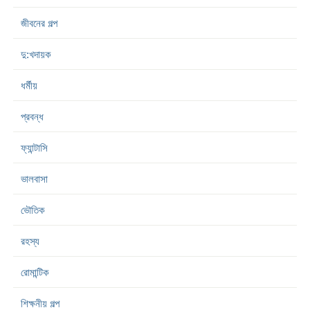
জীবনের গল্প
দু:খদায়ক
ধর্মীয়
প্রবন্ধ
ফ্যান্টাসি
ভালবাসা
ভৌতিক
রহস্য
রোমান্টিক
শিক্ষনীয় গল্প