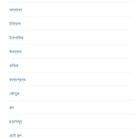
অন্যান্য
ইতিহাস
ইসলামিক
উপন্যাস
কবিতা
কাব্যগ্রন্থ
কৌতুক
গল্প
ছড়াসমূহ
ছোট গল্প