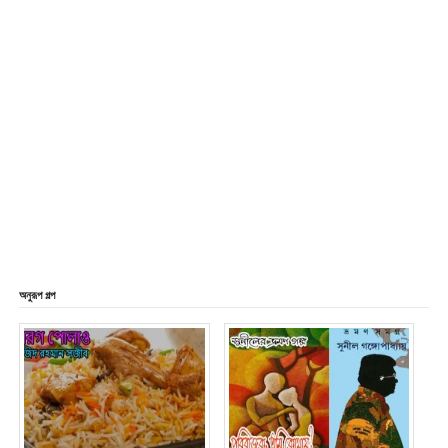
অনুরূপ গল্প