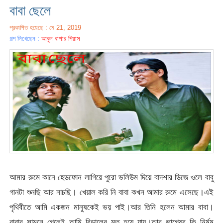
বাবা ছেলে
প্রকাশিত হয়েছে : মে 21, 2019
গল্প লিখেছেন :
আবুল বাশার পিয়াস
আমার রুমে কানে হেডফোন লাগিয়ে পুরো ভলিউম দিয়ে বাদশার ডিজে ওলে বাবু
গানটা শুনছি আর নাচছি। খেয়াল করি নি বাবা কখন আমার রুমে এসেছে।এই
পৃথিবীতে আমি একজন মানুষকেই ভয় পাই।আর তিনি হলেন
আমার বাবা।
বাবার সামনে গেলেই আমি বিড়ালের মত হয়ে যায়।আর ভাগ্যের কি নির্মম