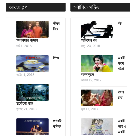
আরও গল্প
সর্বাধিক পঠিত
জীবন
বউ
দিয়ে
ভালবাসার প্রমাণ
অফিসের বস
মার্চ 1, 2018
জানু. 23, 2018
বিপদ
একটি
সত্য
ঘটনা
অবলম্বনে
অক্টো. 1, 2018
আগস্ট 12, 2017
বাসর
রাত
দুর্যোগের রাত
জুলাই 21, 2018
জুন 17, 2017
গুণবতী
একটি
বালিকা
ভাই ও
একটি