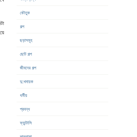
কৌতুক
টা
গল্প
হয়ে
ছড়াসমূহ
ছোট গল্প
জীবনের গল্প
দু:খদায়ক
ধর্মীয়
প্রবন্ধ
ফ্যান্টাসি
ভালবাসা