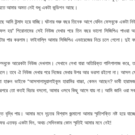
য়েতে আমার অমত নেই শুধু একটা কন্ডিশন আছে।
ছে আমি উন্মাদ হয়ে যাচ্ছি। ঘটনার শুরু বছর তিনেক আগে যেদিন ফেসবুকে একটা ন
ফল হয়” শিরোনামের সেই নিউজ দেখার পরে তিন বছর ভালো সিজিপিএ পাওয়া আ
মিস্টার পার করলাম। ফাইনাল্লি আমার সিজিপিএ এভারেজের নিচে চলে গেলো। দুই 
বুকে আরেকটা নিউজ দেখলাম। সেখানে লেখা যারা অতিরিক্ত গালিগালাজ করে, তা
বী বলে। তবে ঐ নিউজ দেখার পরে নিজের মেধার উপর আর ভরসা রইলো না। আসল মে
া হারুন ভাইকে “আসসালামুয়ালাইকুম হারামির বাচ্চা, কেমন আছেন? ভাবী হারামজ
রপরে তো কতই বিচার বসলো, আমার ওসবে কিছু আসে যায় না। আমি জানি ওরা সব
বৃদ্ধি পায়। আমার মনে দৃঢ়তর বিশ্বাস জন্মালো আমার স্মৃতিশক্তি নষ্ট হয়ে যাচ্
ইফের এতবড় একটা দিন, অথচ সেদিনকার কোন স্মৃতিই আমার মনে নেই!