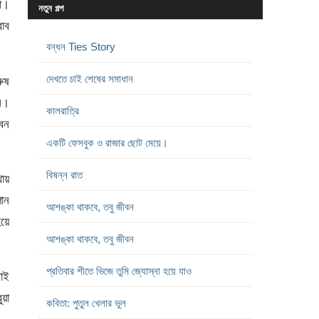
না।
নতুন গল্প
রাব
বন্ধন Ties Story
দেখতে চাই শেষের সমাধান
ুষ
নি।
কালরাত্রি
ৌবন
একটি ফেসবুক ও রাজার ছোট মেয়ে।
বিষন্ন রাত
থায়
ান
আশঙ্কা থাকবে, তবু জীবন
হয়ে
আশঙ্কা থাকবে, তবু জীবন
প্রতিবার শীতে ভিজে তুমি জ্যোস্না হয়ে যাও
াই
য়া
কবিতা: পুতুল খেলার ভুল