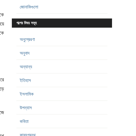
জোনাকিগুলো
েকে
েয়ে
গল্পের বিষয় সমূহ
েকে
অনুপ্রেরণা
অনুবাদ
অন্যান্য
েরে
ইতিহাস
চড়ে
ইসলামিক
উপন্যাস
উজে
কবিতা
কাব্যগ্রন্থ
খে