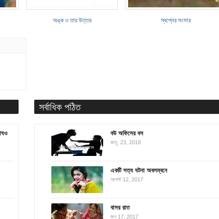
অঙ্ক ও তার উত্তর
স্বপ্নের সংসার
সর্বাধিক পঠিত
বাঘও
বউ অফিসের বস
জানু. 23, 2018
একটি সত্য ঘটনা অবলম্বনে
আগস্ট 12, 2017
বাসর রাত
জুন 17, 2017