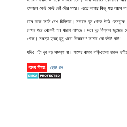
তাকালে কেউ কেউ ভোঁ দৌর মারে। এতে আমার কিছু যায় আসে না।
তবে আজ আমি বেশ চিন্তিত। সকালে ঘুম থেকে উঠে ফেসবুকে ঢু
দেখার পরে থেকেই মন খারাপ লাগছে। মনে দৃঢ় বিশ্বাস জন্মেছে য
গেছে। সমস্যা হচ্ছে চুমু খাবো কিভাবে? আমার তো বউই নাই!
যদিও এটা খুব বড় সমস্যা না। পাশের বাসার বাড়িওয়ালা হারুন ভ
গল্পের বিষয়:
ছোট গল্প