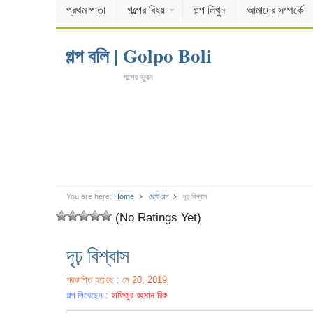
প্রথম পাতা
গল্পের বিষয়
গল্প লিখুন
আমাদের সম্পর্কে
গল্প বলি | Golpo Boli
গল্পের ভুবন
You are here:
Home
ছোট গল্প
দৃঢ় বিশ্বাস
(No Ratings Yet)
দৃঢ় বিশ্বাস
প্রকাশিত হয়েছে : মে 20, 2019
গল্প লিখেছেন :
হাফিজুর রহমান রিক