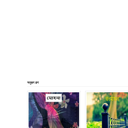
অনুরূপ গল্প