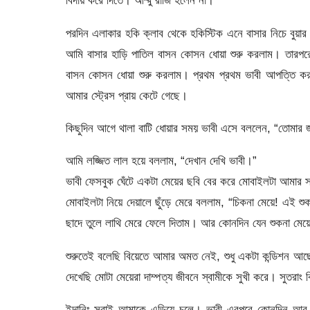
বিদায় করে দিতে। আম্মু রাজি হলেন না।
পরদিন এলাকার হকি ক্লাব থেকে হকিস্টিক এনে বাসার নিচে বুয়
আমি বাসার হাড়ি পাতিল বাসন কোসন ধোয়া শুরু করলাম। তারপরেও
বাসন কোসন ধোয়া শুরু করলাম। প্রথম প্রথম ভাবী আপত্তি করল
আমার স্ট্রেস প্রায় কেটে গেছে।
কিছুদিন আগে থালা বাটি ধোয়ার সময় ভাবী এসে বললেন, “তোমার 
আমি লজ্জিত লাল হয়ে বললাম, “দেখান দেখি ভাবী।”
ভাবী ফেসবুক ঘেঁটে একটা মেয়ের ছবি বের করে মোবাইলটা আমার 
মোবাইলটা নিয়ে দেয়ালে ছুঁড়ে মেরে বললাম, “চিকনা মেয়ে! এই 
ছাদে তুলে লাথি মেরে ফেলে দিতাম। আর কোনদিন যেন শুকনা মেয়ে
শুরুতেই বলেছি বিয়েতে আমার অমত নেই, শুধু একটা কন্ডিশন আ
দেখেছি মোটা মেয়েরা দাম্পত্য জীবনে স্বামীকে সুখী করে। সুতরা
ইদানিং সবাই আমাকে এড়িয়ে চলে। ভাবী এরপরে কোনদিন আর 