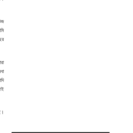
িউজ
মি
বছর
রা
ধা
াদি
াই
ছে।