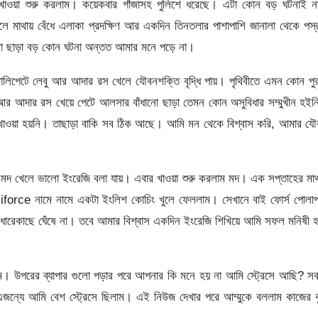
ঁজা খাওয়া শুরু করলাম। কয়েকবার গাঁজাসহ পুলিশে ধরেছে। এটা কোন বড় ঘটনাই 
খুলে মাথায় বেঁধে এলাকা প্রদক্ষিণ আর একদিন তিনতলার পাশাপাশি জানালা থেকে পস্
ানো ছাড়া বড় কোন ঘটনা অন্তত আমার মনে পড়ে না।
িপেটে লেবু আর আদার রস খেলে যৌবনশক্তি বৃদ্ধি পায়। পৃথিবীতে এমন কোন পুর
আর আদার রস খেয়ে পেটে আলসার বাঁধানো ছাড়া তেমন কোন অসুবিধার সম্মুখীন হই
 খাওয়া হয়নি। তাছাড়া বাকি সব ঠিক আছে। আমি মন থেকে বিশ্বাস করি, আমার য
দ খেলে ভালো ইংরেজি বলা যায়। এবার খাওয়া শুরু করলাম মদ। এক সপ্তাহের মা
iforce নামে নামে একটা ইংলিশ কোচিং খুলে ফেললাম। সেখানে বাই ফোর্স পোলাপ
রেকাছে ঘেঁষে না। তবে আমার বিশ্বাস একদিন ইংরেজি শিখিয়ে আমি সফল মনিষী 
। উপরের ব্যাপার গুলো পড়ার পরে আপনার কি মনে হয় না আমি স্ট্রেসে আছি? সব
ন্যে আমি বেশ স্ট্রেসে ছিলাম। এই নিউজ দেখার পরে আম্মুকে বললাম কাজের বু