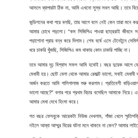
আসলে ব্যাপারটা ঠিক না, আমি এখনো সুস্থ সবল আছি। তবে বি
কন্ডিশনের কথা পরে বলছি, তার আগে বলে নেই কেন তারা মনে কর
আমার চোখে পড়লো। “কম সিজিপিএ পাওয়া ছাত্ররাই জীবনে স
পড়াশোনা প্রায় বন্ধ করে দিলাম। শেষ বর্ষে এসে টেনেটুনে সে
ধরে চাকরি খুঁজছি, সিজিপিএ কম থাকায় কোন চাকরি পাচ্ছি না।
তবে আমার দৃঢ় বিশ্বাস সফল আমি হবোই। বছর দুয়েক আগে ফেস
মেধাবী হয়। ছোট বেলা থেকে আমার রেজাল্ট ভালো, সবাই মেধা
অর্জন করতে আমি গালিগালাজ শুরু করলাম। প্রতিবেশী বাড়িওয়াল
ভালো আছে?” বলার পরে প্রথম বিচার বসেছিল আমাকে নিয়ে। এ
আমার মেধা দেখে হিংসা করে।
গত বছর ফেসবুকে আরেকটা নিউজ দেখলাম, গাঁজা খেলে স্মৃতিশক্তি 
নইলে আব্বা আম্মুর বিয়ের ঘটনা মনে থাকবে না কেন? আমার লা