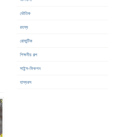
ভৌতিক
রহস্য
রোমান্টিক
শিক্ষনীয় গল্প
সাইন্স-ফিকশন
হাস্যরস