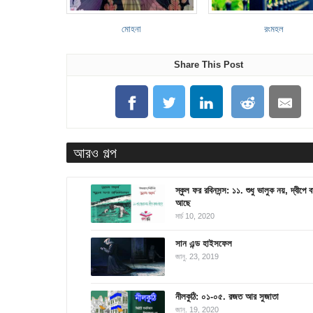
মোহনা
রংমহল
Share This Post
আরও গল্প
স্কুল ফর রবিনসন্স: ১১. শুধু ভালুক নয়, দ্বীপে 
আছে
মার্চ 10, 2020
সান এন্ড হাইসফেল
জানু. 23, 2019
নীলকুঠি: ০১-০৫. রজত আর সুজাতা
জানু. 19, 2020