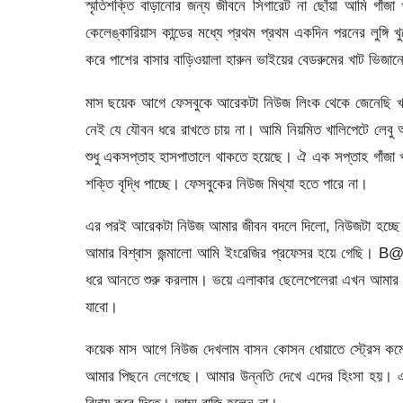
স্মৃতিশক্তি বাড়ানোর জন্য জীবনে সিগারেট না ছোঁয়া আমি গা
কেলেঙ্কারিয়াস কান্ডের মধ্যে প্রথম প্রথম একদিন পরনের লুঙ্গি 
করে পাশের বাসার বাড়িওয়ালা হারুন ভাইয়ের বেডরুমের খাট ভিজ
মাস ছয়েক আগে ফেসবুকে আরেকটা নিউজ লিংক থেকে জেনেছি খাল
নেই যে যৌবন ধরে রাখতে চায় না। আমি নিয়মিত খালিপেটে লেবু 
শুধু একসপ্তাহ হাসপাতালে থাকতে হয়েছে। ঐ এক সপ্তাহ গাঁজা
শক্তি বৃদ্ধি পাচ্ছে। ফেসবুকের নিউজ মিথ্যা হতে পারে না।
এর পরই আরেকটা নিউজ আমার জীবন বদলে দিলো, নিউজটা হচ্ছে ম
আমার বিশ্বাস জন্মালো আমি ইংরেজির প্রফেসর হয়ে গেছি। B@
ধরে আনতে শুরু করলাম। ভয়ে এলাকার ছেলেপেলেরা এখন আমার ধা
যাবো।
কয়েক মাস আগে নিউজ দেখলাম বাসন কোসন ধোয়াতে স্ট্রেস কমে
আমার পিছনে লেগেছে। আমার উন্নতি দেখে এদের হিংসা হয়। এজ