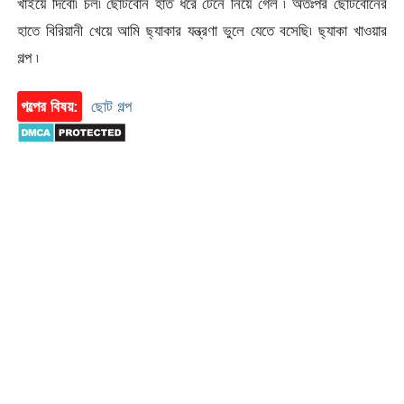
খাইয়ে দিবো৷ চল৷ ছোটবোন হাত ধরে টেনে নিয়ে গেল ৷ অতঃপর ছোটবোনের
হাতে বিরিয়ানী খেয়ে আমি ছ্যাকার যন্ত্রণা ভুলে যেতে বসেছি৷ ছ্যাকা খাওয়ার
গল্প ৷
গল্পের বিষয়:
ছোট গল্প