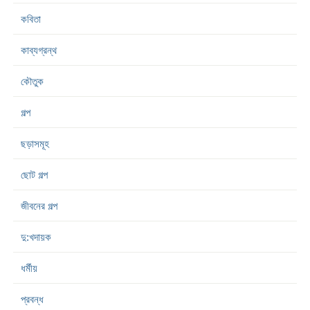
কবিতা
কাব্যগ্রন্থ
কৌতুক
গল্প
ছড়াসমূহ
ছোট গল্প
জীবনের গল্প
দু:খদায়ক
ধর্মীয়
প্রবন্ধ