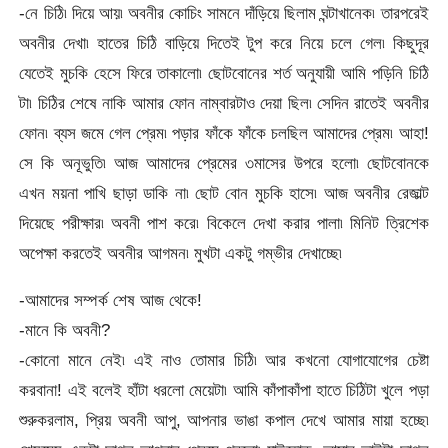
-নে চিঠি৷ দিয়ে আয়৷ অবনীর কোচিং সামনে দাঁড়িয়ে ছিলাম ঘন্টাখানেক৷ তারপরেই
অবনীর দেখা৷ হাতের চিঠি বাড়িয়ে দিতেই টুপ করে নিয়ে চলে গেল৷ কিছুদূর
যেতেই মুচকি হেসে ফিরে তাকালো৷ ছোটবোনের শর্ত অনুযায়ী আমি পড়িনি চিঠি
টা৷ চিঠির শেষে নাকি আমার ফোন নাম্বারটাও দেয়া ছিল৷ সেদিন রাতেই অবনীর
ফোন৷ ব্যস জমে গেল প্রেম৷ পড়ার ফাঁকে ফাঁকে চলছিল আমাদের প্রেম৷ আহা!
সে কি অনূভুতি৷ আজ আমাদের প্রেমের ৩মাসের উপরে হলো৷ ছোটবোনকে
এখন ময়না পাখি ছাড়া ডাকি না৷ ছোট বোন মুচকি হাসে৷ আজ অবনীর রেজাল্ট
দিয়েছে পরীক্ষার৷ অবনী পাশ করে৷ বিকেলে দেখা করার পালা৷ মিনিট ত্রিশেক
অপেক্ষা করতেই অবনীর আগমন৷ মুখটা একটু গম্ভীর দেখাচ্ছে৷
-আমাদের সম্পর্ক শেষ আজ থেকে!
-মানে কি অবনী?
-কোনো মানে নেই৷ এই নাও তোমার চিঠি৷ আর কখনো যোগাযোগের চেষ্টা
করবানা! এই বলেই হাঁটা ধরলো মেয়েটা৷ আমি কাঁপাকাঁপা হাতে চিঠিটা খুলে পড়া
শুরুকরলাম, প্রিয় অবনী আপু, আপনার ভাঙা কপাল দেখে আমার মায়া হচ্ছে৷