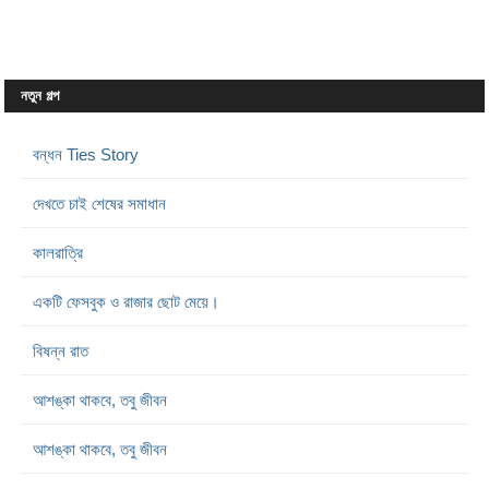
নতুন গল্প
বন্ধন Ties Story
দেখতে চাই শেষের সমাধান
কালরাত্রি
একটি ফেসবুক ও রাজার ছোট মেয়ে।
বিষন্ন রাত
আশঙ্কা থাকবে, তবু জীবন
আশঙ্কা থাকবে, তবু জীবন