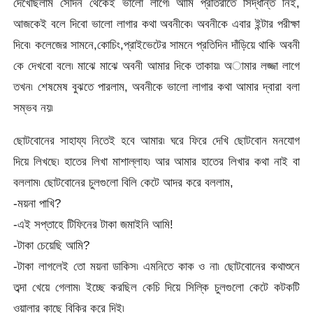
দেখেছিলাম সেদিন থেকেই ভালো লাগে৷ আমি প্রতিরাতে সিদ্ধান্ত নিই,
আজকেই বলে দিবো ভালো লাগার কথা অবনীকে৷ অবনীকে এবার ইন্টার পরীক্ষা
দিবে৷ কলেজের সামনে,কোচিং,প্রাইভেটের সামনে প্রতিদিন দাঁড়িয়ে থাকি অবনী
কে দেখবো বলে৷ মাঝে মাঝে অবনী আমার দিকে তাকায়৷ অামার লজ্জা লাগে
তখন৷ শেষমেষ বুঝতে পারলাম, অবনীকে ভালো লাগার কথা আমার দ্বারা বলা
সম্ভব নয়৷
ছোটবোনের সাহায্য নিতেই হবে আমার৷ ঘরে ফিরে দেখি ছোটবোন মনযোগ
দিয়ে লিখছে৷ হাতের লিখা মাশাল্লাহ৷ আর আমার হাতের লিখার কথা নাই বা
বললাম৷ ছোটবোনের চুলগুলো বিলি কেটে আদর করে বললাম,
-ময়না পাখি?
-এই সপ্তাহে টিফিনের টাকা জমাইনি আমি!
-টাকা চেয়েছি আমি?
-টাকা লাগলেই তো ময়না ডাকিস৷ এমনিতে কাক ও না৷ ছোটবোনের কথাশুনে
তব্দা খেয়ে গেলাম৷ ইচ্ছে করছিল কেচি দিয়ে সিল্কি চুলগুলো কেটে কটকটি
ওয়ালার কাছে বিক্রি করে দিই৷