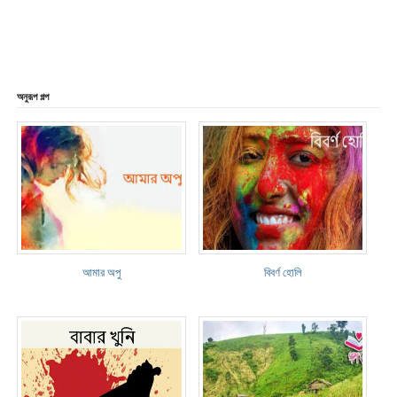
অনুরূপ গল্প
আমার অপু
বিবর্ণ হোলি