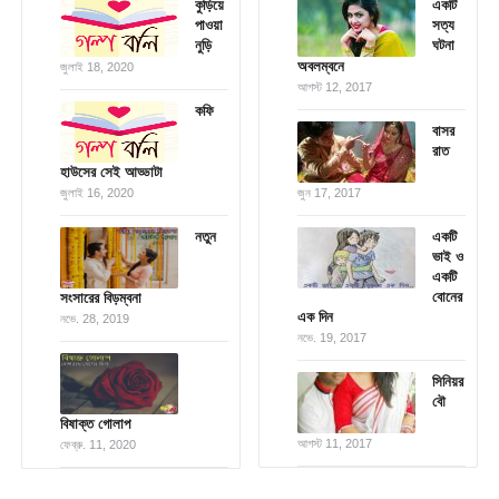
কুড়িয়ে
একটি
পাওয়া
সত্য
নুড়ি
ঘটনা
অবলম্বনে
জুলাই 18, 2020
আগস্ট 12, 2017
কফি
বাসর
রাত
হাউসের সেই আড্ডাটা
জুলাই 16, 2020
জুন 17, 2017
নতুন
একটি
ভাই ও
একটি
বোনের
সংসারের বিড়ম্বনা
এক দিন
নভে. 28, 2019
নভে. 19, 2017
সিনিয়র
বৌ
বিষাক্ত গোলাপ
আগস্ট 11, 2017
ফেব্রু. 11, 2020