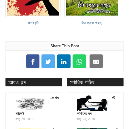
বাবার খুনি
তিন বছরের পাহাড়
Share This Post
আরও গল্প
সর্বাধিক পঠিত
কে বাঘ
বউ
মারিল?
অফিসের বস
জানু. 29, 2018
জানু. 23, 2018