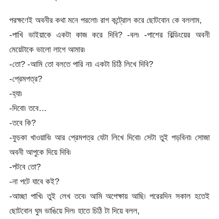
পরক্ষণেই অবনীর কথা মনে পরলো৷ রাগ কন্ট্রোল করে ছোটবোন কে বললাম,
-পাখি ভাইয়াকে একটা কাজ করে দিবি? -বল৷ -পাশের বিল্ডিংয়ের অবনী
মেয়েটাকে ভালো লাগে আমার৷
-তো? -আমি তো বলতে পারি না৷ একটা চিঠি লিখে দিবি?
-প্রেমপত্র?
-হ্যা৷
-দিবো৷ তবে…
-তবে কি?
-ফুচকা খাওয়াবি৷ আর প্রেমপত্র যেটা লিখে দিবো৷ সেটা তুই পড়বিনা৷ সোজা
অবনী আপুকে দিয়ে দিবি৷
-পটবে তো?
-না পটে যাবে কই?
-আচ্ছা পাখি৷ তুই লেখ তবে৷ আমি অপেক্ষায় আছি৷ পরেরদিন সকাল হতেই
ছোটবোন ঘুম ভাঙিয়ে দিল৷ হাতে চিঠি টা দিয়ে বলল,