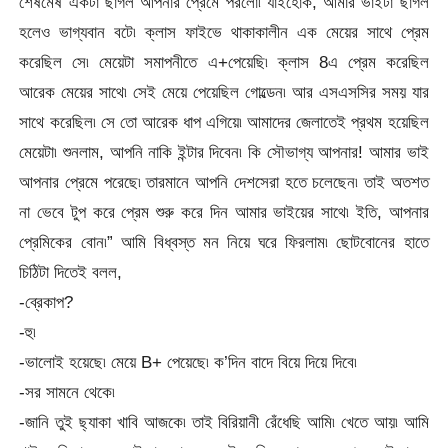
শেষমেষ একটা ছাগল আপনার প্রেমে পরলো৷ যাইহোক, আমার ভাইটা ছাগল
হলেও ভাগ্যবান বটে৷ ক্লাস ফাইভে থাকাকালীন এক মেয়ের সাথে প্রেম
করেছিল সে৷ মেয়েটা সমাপনীতে এ+পেয়েছি৷ ক্লাস 8এ প্রেম করেছিল
আরেক মেয়ের সাথে৷ সেই মেয়ে পেয়েছিল গোল্ডেন৷ আর এসএসসির সময় যার
সাথে করেছিল৷ সে তো আরেক ধাপ এগিয়ে৷ আমাদের জেলাতেই প্রথম হয়েছিল
মেয়েটা৷ শুনলাম, আপনি নাকি ইন্টার দিবেন৷ কি সৌভাগ্য আপনার! আমার ভাই
আপনার প্রেমে পরেছে৷ তারমানে আপনি দেশসেরা হতে চলেছেন৷ তাই অতশত
না ভেবে টুপ করে প্রেম শুরু করে দিন আমার ভাইয়ের সাথে৷ ইতি, আপনার
প্রেমিকের বোন৷” আমি বিধ্বস্ত মন নিয়ে ঘরে ফিরলাম৷ ছোটবোনের হাতে
চিঠিটা দিতেই বলল,
-ব্রেকাপ?
-হু৷
-ভালোই হয়েছে৷ মেয়ে B+ পেয়েছে৷ ক’দিন বাদে বিয়ে দিয়ে দিবে৷
-সর সামনে থেকে৷
-জানি তুই ছ্যাকা খাবি আজকে৷ তাই বিরিয়ানী রেঁধেছি আমি৷ খেতে আয়৷ আমি