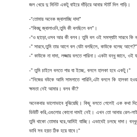
জল খেয়ে দু মিনিট একটু বাইরে দাঁড়িয়ে আবার স্টার্ট দিল গাড়ি।
-“তোমায় অনেক জ্বালাচ্ছি দাদা”
-“কিচ্ছু জ্বালাওনি,তুমি কী বলছিলে বল”।
-“ও ছাড়ো,ওসব আর কী বলব। তুমি বল ওই সমস্যাটা সারবে কি ন
-” সারবে,তুমি তার আগে বল যেটা বলছিলে, কাউকে বলেছ আগে?”
-” কাউকে না দাদা, লজ্জায় বলতে পারিনা। একটা বন্ধু জানে, ও
-” তুমি চাইলে বলতে পার যা ইচ্ছে, বললে হালকা হবে একটু।”
-“নিজের বউকে আমি সামলাতে পারিনি,এটা বললে কি হালকা হওয়
ক্ষমতা নেই আমার। বলব কী?
অনেকবার ভালোভাবে বুঝিয়েছি। কিছু বলতে গেলেই এক কথা দিয়ে 
ডিউটি করি,এগুলোর কোনো দামই নেই। এখন তো আবার রেল-লাইনে 
তুমি থাকো তোমার ঘরে,আমিই যাচ্ছি। এভাবেই চলছে দাদা। বন্ধ
ভাবি সব হয়ত ঠিক হয়ে যাবে।”