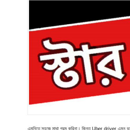
এমনিতে সহজে মাথা গরম করিনা। কিন্তু Uber driver এমন ভাব