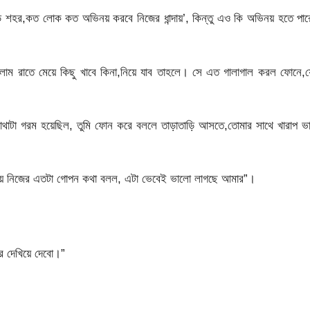
শহর,কত লোক কত অভিনয় করবে নিজের ধান্দায়’, কিন্তু এও কি অভিনয় হতে পার
 রাতে মেয়ে কিছু খাবে কিনা,নিয়ে যাব তাহলে। সে এত গালাগাল করল ফোনে,য
াম,মাথাটা গরম হয়েছিল, তুমি ফোন করে বললে তাড়াতাড়ি আসতে,তোমার সাথে খারাপ ভ
আমায় নিজের এতটা গোপন কথা বলল, এটা ভেবেই ভালো লাগছে আমার”।
র দেখিয়ে দেবো।”