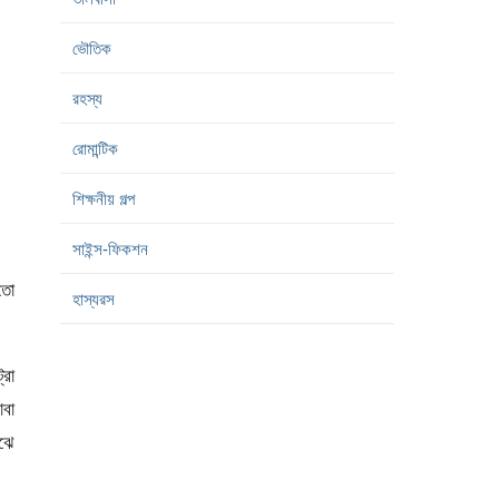
ভৌতিক
রহস্য
রোমান্টিক
শিক্ষনীয় গল্প
সাইন্স-ফিকশন
তো
হাস্যরস
্রা
াবা
াঝে