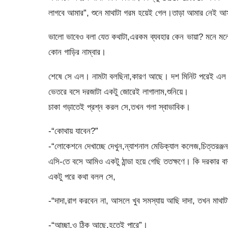
লাগবে আমার”, শুনে মাথাটা গরম হয়েই গেল।তাড়া আমার নেই আ
ভালো ভাবেও বলা যেত কথাটা,এরকম ব্যবহার কেন ভায়া? মনে মনে ভ
কোন গাড়ির নাম্বার।
শেষে সে এল। নামটা বলছিনা,কারণ আছে। দশ মিনিট পরেই এল।
ভেতরে বসে দরজাটা একটু জোরেই লাগালাম,শুনিয়ে।
চাকা গড়াতেই প্রশ্ন করল সে,তখন গলা স্বাভাবিক।
-“কোথায় যাবেন?”
-“লোকেশনে দেখাচ্ছে দেখুন,ন্যাশনাল মেডিক্যাল কলেজ,চিত্তরঞ্জ
এসি-তে বসে আমিও একটু ঠান্ডা হয়ে গেছি ততক্ষণে। কি দরকার বাব
একটু পরে কথা বলল সে,
-“দাদা,রাগ করবেন না, আসলে খুব সমস্যায় আছি দাদা, তখন মা
-“আচ্ছা,ও ঠিক আছে,হতেই পারে”।