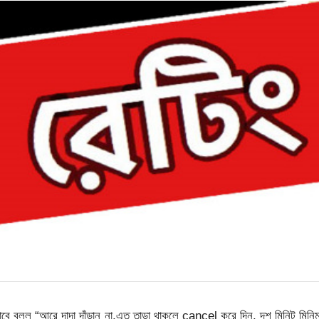
ে বলল “আরে দাদা দাঁড়ান না,এত তাড়া থাকলে cancel করে দিন, দশ মিনিট মিনি