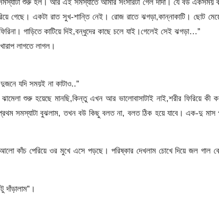
্যাটা শুরু হল। আর এই সমস্যাতে আমার সংসারটা গেল দাদা। যে বউ একসময় 
 গেছে। একটা রাত সুখ-শান্তি নেই। রোজ রাতে ঝগড়া,কান্নাকাটি। ছোট মেয়ে
িরিনা। গাড়িতে কাটিয়ে দিই,বন্ধুদের কাছে চলে যাই।গেলেই সেই ঝগড়া…”
 খারাপ লাগতে লাগল।
দুজনে যদি সময়ই না কাটাও..”
ামেলা শুরু হয়েছে মানছি,কিন্তু এখন আর ভালোবাসাটাই নাই,শরীর ফিরিয়ে কী 
্রথম সমস্যাটা বুঝলাম, তখন বউ কিছু বলত না, বলত ঠিক হয়ে যাবে। এক-দু মাস
 আলো কাঁচ পেরিয়ে ওর মুখে এসে পড়ছে। পরিষ্কার দেখলাম চোখে দিয়ে জল গাল ব
ু দাঁড়ালাম”।