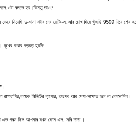
সলে,ওটা বলতে হয়।কিন্তু তাও?
েবে নিয়েছি দু-খানা স্টার দেব রেটিং-এ,আর চোখ দিয়ে খুঁজছি 9599 দিয়ে শেষ হচ
 মুখের কথার নড়চড় হয়নি!
ন”।
া রাগারাগির,কয়েক মিনিটের ব্যাপার, তারপর আর দেখা-সাক্ষাত হবে না কোনোদিন।
থাটা এত গরম ছিল আপনার যখন ফোন এল, সরি দাদা”।