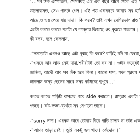
“…সব ঠিক এগোচ্ছিল, সেসময়ই এই এক বছর আগে থেকে এই সমস
ভালোবাসত, সেও পালটে গেল। এই গত একবছরে আমার সব হারিয়ে
আছে,ও ভয় পেয়ে যায় দাদা। কি করব? তাই এখন বেশিরভাগ রাত ফ
এতটা বলতে বলতে গলাটা যে কান্নায় ভিজছে ওর,বুঝতে পারলাম।
কী বলব, বলে ফেললাম,
-“সমস্যাটা এখনও আছে এটা বুঝছ কি করে? বাড়িই যদি না ফেরো,
-“ওসবে আর লাভ নেই দাদা,শরীরটাই তো সব না। ওটার জন্যেই ঝ
জানিনা, আদৌ আর সব ঠিক হবে কিনা। জানো দাদা, যখন প্রথম প
জানলাম অন্য ছেলের সাথে সময় কাটাচ্ছে দুপুরে…”
বলতে বলতে গাড়িটা রাস্তার ধারে side করালো। রাস্তার একটা
পড়ছে। কষ্ট-লজ্জা-ব্যর্থতা সব মেশানো তাতে।
-“sorry দাদা। এরকম ভাবে তোমায় নিয়ে গাড়ি চালাব না তাই একট
-“আমার তাড়া নেই। তুমি একটু জল খাও। কেঁদোনা।”