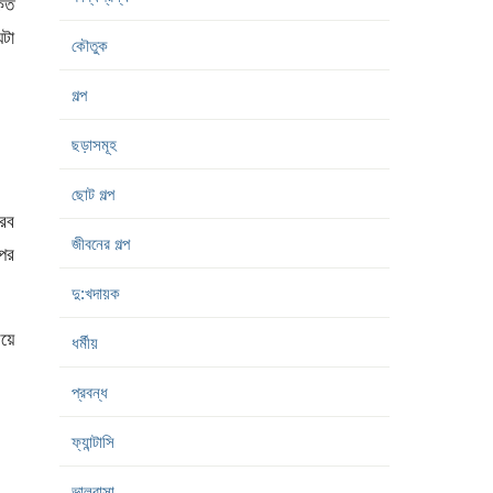
কত
টা
কৌতুক
গল্প
ছড়াসমূহ
ছোট গল্প
করব
জীবনের গল্প
 পর
দু:খদায়ক
েয়ে
ধর্মীয়
প্রবন্ধ
ফ্যান্টাসি
ভালবাসা