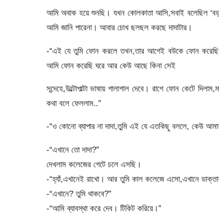
আমি অবাক হয়ে শুনছি। যখন কোলকাতা আসি,সবাই বলেছিল ‘বড় 
আমি জানি পারেনা। আবার চোখ ছলছল করছে দাদাটার।
-“এই যে তুমি ফোন করলে তখন,তার আগেই বউকে ফোন করেছিলাম
আমি ফোন করেছি ঘরে আর কেউ আছে কিনা সেই
সন্দেহে,উল্টোপাল্টা ভাষায় গালাগাল দেবে। রাগে ফোন কেটে দিল
কথা বলে ফেললাম..”
-“ও কোনো ব্যাপার না দাদা,তুমি এই যে এতকিছু বললে, কেউ 
-“এখানে তো দাদা?”
দেখলাম কলেজের গেটে চলে এসছি।
-“হ্যাঁ,এখানেই রাখো। আর তুমি কাল কলেজে এসো,এখানে ডাক্তা
-“এখানে? তুমি থাকবে?”
-“আমি ব্যাবস্থা করে দেব। টিকিট করিয়ে।”