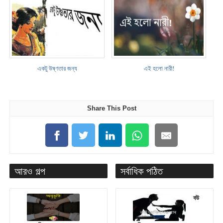
একটু উষ্ণতার জন্য
এই হলো নারী!
Share This Post
আরও গল্প
সর্বাধিক পঠিত
বউ