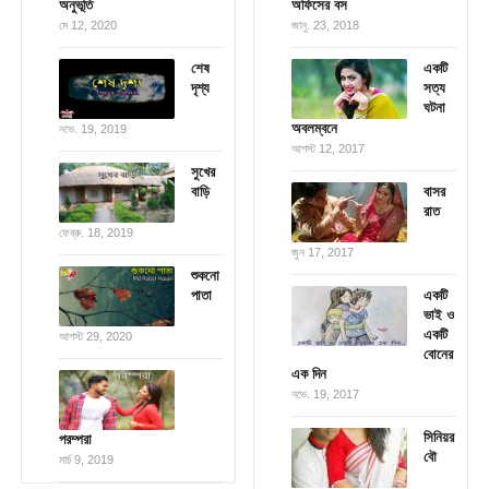
অনুভূতি
অফিসের বস
মে 12, 2020
জানু. 23, 2018
শেষ
একটি
দৃশ্য
সত্য
ঘটনা
অবলম্বনে
নভে. 19, 2019
আগস্ট 12, 2017
সুখের
বাড়ি
বাসর
রাত
ফেব্রু. 18, 2019
জুন 17, 2017
শুকনো
পাতা
একটি
ভাই ও
একটি
আগস্ট 29, 2020
বোনের
এক দিন
নভে. 19, 2017
সিনিয়র
পরম্পরা
বৌ
মার্চ 9, 2019