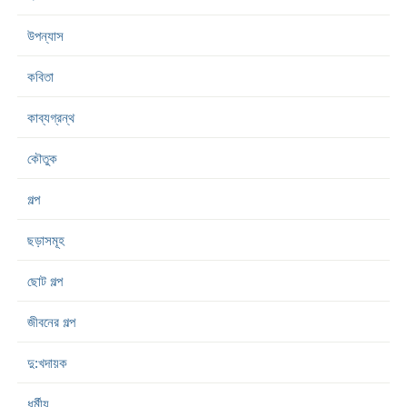
উপন্যাস
কবিতা
কাব্যগ্রন্থ
কৌতুক
গল্প
ছড়াসমূহ
ছোট গল্প
জীবনের গল্প
দু:খদায়ক
ধর্মীয়