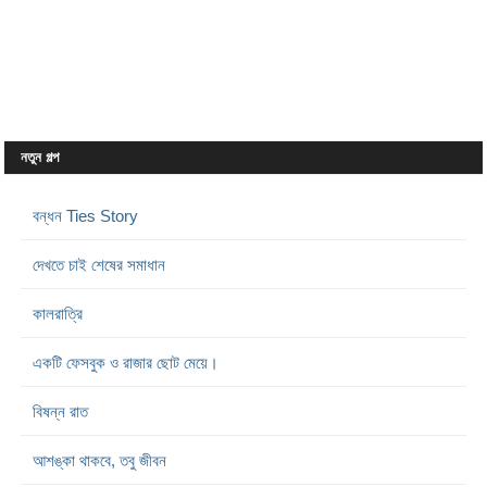
নতুন গল্প
বন্ধন Ties Story
দেখতে চাই শেষের সমাধান
কালরাত্রি
একটি ফেসবুক ও রাজার ছোট মেয়ে।
বিষন্ন রাত
আশঙ্কা থাকবে, তবু জীবন