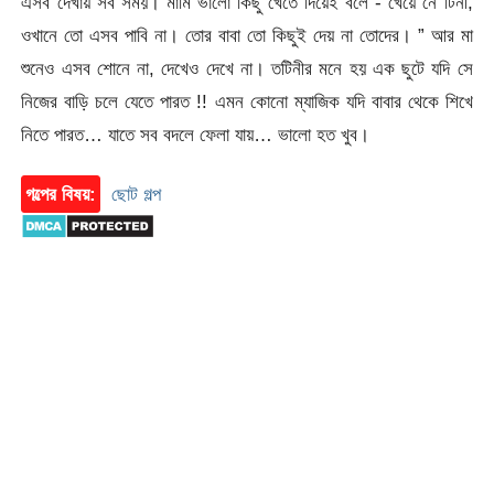
এসব দেখায় সব সময়। মামি ভালো কিছু খেতে দিয়েই বলে -”খেয়ে নে টিনী,
ওখানে তো এসব পাবি না। তোর বাবা তো কিছুই দেয় না তোদের। ” আর মা
শুনেও এসব শোনে না, দেখেও দেখে না। তটিনীর মনে হয় এক ছুটে যদি সে
নিজের বাড়ি চলে যেতে পারত !! এমন কোনো ম্যাজিক যদি বাবার থেকে শিখে
নিতে পারত… যাতে সব বদলে ফেলা যায়… ভালো হত খুব।
গল্পের বিষয়:
ছোট গল্প