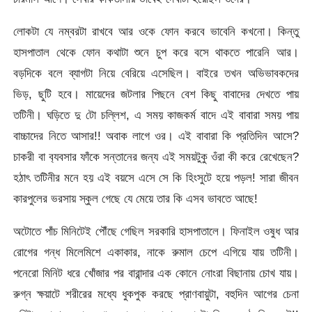
লোকটা যে নম্বরটা রাখবে আর ওকে ফোন করবে ভাবেনি কখনো। কিন্তু
হাসপাতাল থেকে ফোন কথাটা শুনে চুপ করে বসে থাকতে পারেনি আর।
বড়দিকে বলে ব্যাগটা নিয়ে বেরিয়ে এসেছিল। বাইরে তখন অভিভাবকদের
ভিড়, ছুটি হবে। মায়েদের জটলার পিছনে বেশ কিছু বাবাদের দেখতে পায়
তটিনী। ঘড়িতে দু টো চল্লিশ, এ সময় কাজকর্ম বাদে এই বাবারা সময় পায়
বাচ্চাদের নিতে আসার!! অবাক লাগে ওর। এই বাবারা কি প্রতিদিন আসে?
চাকরী বা ব‍্যবসার ফাঁকে সন্তানের জন্য এই সময়টুকু ওঁরা কী করে রেখেছেন?
হঠাৎ তটিনীর মনে হয় এই বয়সে এসে সে কি হিংসুটে হয়ে পড়ল! সারা জীবন
কারপুলের ভরসায় স্কুল গেছে যে মেয়ে তার কি এসব ভাবতে আছে!
অটোতে পাঁচ মিনিটেই পৌঁছে গেছিল সরকারি হাসপাতালে। ফিনাইল ওষুধ আর
রোগের গন্ধ মিলেমিশে একাকার, নাকে রুমাল চেপে এগিয়ে যায় তটিনী।
পনেরো মিনিট ধরে খোঁজার পর বারান্দার এক কোনে নোংরা বিছানায় চোখ যায়।
রুগ্ন ক্ষয়াটে শরীরের মধ্যে ধুকপুক করছে প্রাণবায়ুটা, বহুদিন আগের চেনা