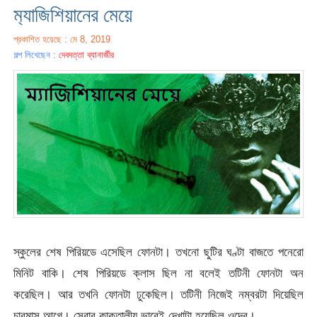
ম‍্যাজিশিয়ানের মেয়ে
প্রকাশিত হয়েছে : মে 8, 2019
গল্প লিখেছেন :
দেবদত্তা ব্যানার্জীর
স্কুলের শেষ পিরিয়ডে এসেছিল ফোনটা। তখনো ছুটির ঘণ্টা বাজতে পনেরো
মিনিট বাকি। শেষ পিরিয়ডে ক্লাস ছিল না বলেই তটিনী ফোনটা অন
করেছিল। আর তখনি ফোনটা ঢুকেছিল। তটিনী নিজেই নম্বরটা দিয়েছিল
চারমাস আগে। সেবার কাকতালীয় ভাবেই দেখাটা হয়েছিল ওদের।