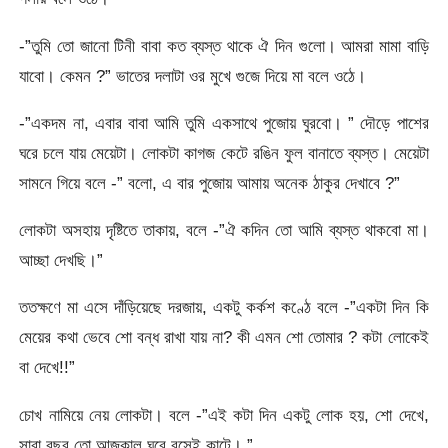
-”তুমি তো জানো টিনী বাবা কত ব্যস্ত থাকে ঐ দিন গুলো। আমরা মামা বাড়ি
যাবো। কেমন ?” ভাতের দলাটা ওর মুখে গুজে দিয়ে মা বলে ওঠে।
-”একদম না, এবার বাবা আমি তুমি একসাথে পুজোয় ঘুরবো। ” দৌড়ে পাশের
ঘরে চলে যায় মেয়েটা। লোকটা কাগজ কেটে রঙিন ফুল বানাতে ব্যস্ত। মেয়েটা
সামনে গিয়ে বলে -” বলো, এ বার পুজোয় আমায় অনেক ঠাকুর দেখাবে ?”
লোকটা অসহায় দৃষ্টিতে তাকায়, বলে -”ঐ কদিন তো আমি ব্যস্ত থাকবো মা।
আচ্ছা দেখছি।”
ততক্ষণে মা এসে দাঁড়িয়েছে দরজায়, একটু কর্কশ কণ্ঠে বলে -”একটা দিন কি
মেয়ের কথা ভেবে শো বন্ধ রাখা যায় না? কী এমন শো তোমার ? কটা লোকেই
বা দেখে!!”
চোখ নামিয়ে নেয় লোকটা। বলে -”এই কটা দিন একটু লোক হয়, শো দেখে,
সারা বছর তো আজকাল ঘরে বসেই কাটে। ”