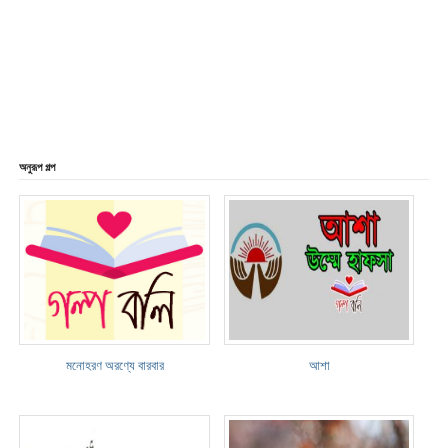
অনুরূপ গল্প
মনোহরণ অরণ্যে বারবার
আশা