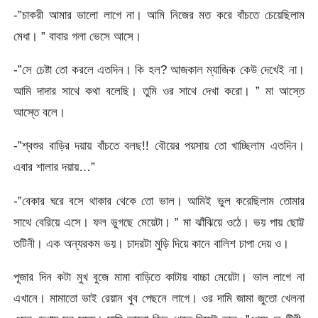
-”চাকরী আমার ভালো লাগে না। আমি নিজের মত করে বাঁচতে চেয়েছিলাম
মেধা। ” বাবার গলা ভেসে আসে।
-”সে চেষ্টা তো করলে এতদিন। কি হল? আজকাল ম্যাজিক কেউ দেখেই না।
আমি দাদার সাথে কথা বলেছি। তুমি ওর সাথে দেখা করো। ” মা আস্তে
আস্তে বলে।
-”শ্বশুর বাড়ির দয়ায় বাঁচতে বলছ!! বৌয়ের পয়সায় তো খাচ্ছিলাম এতদিন।
এবার শালার দয়ায়…”
-”বেকার ঘরে বসে থাকার থেকে তো ভাল। আমিই ভুল করেছিলাম তোমার
সাথে বেরিয়ে এসে। ফল ভুগছে মেয়েটা। ” মা ঝাঁঝিয়ে ওঠে। ভয় পায় ছোট্ট
তটিনী। এক অন্যরকম ভয়। চাদরটা মুড়ি দিয়ে কানে বালিশ চাপা দেয় ও।
পূজার দিন কটা মুখ বুজে মামা বাড়িতে কাটায় বাচ্চা মেয়েটা। ভাল লাগে না
এখানে। মামাতো ভাই রেয়ান খুব পেছনে লাগে। ওর দামি জামা জুতো খেলনা