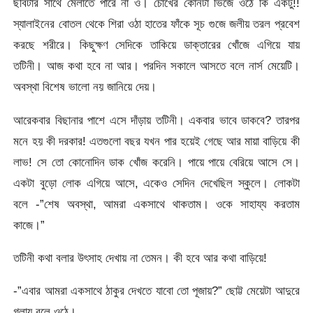
ছবিটার সাথে মেলাতে পারে না ও। চোখের কোনটা ভিজে ওঠে কি একটু!!
স্যালাইনের বোতল থেকে শিরা ওঠা হাতের ফাঁকে সূচ গুজে জলীয় তরল প্রবেশ
করছে শরীরে। কিছুক্ষণ সেদিকে তাকিয়ে ডাক্তারের খোঁজে এগিয়ে যায়
তটিনী। আজ কথা হবে না আর। পরদিন সকালে আসতে বলে নার্স মেয়েটি।
অবস্থা বিশেষ ভালো নয় জানিয়ে দেয়।
আরেকবার বিছানার পাশে এসে দাঁড়ায় তটিনী। একবার ভাবে ডাকবে? তারপর
মনে হয় কী দরকার! এতগুলো বছর যখন পার হয়েই গেছে আর মায়া বাড়িয়ে কী
লাভ! সে তো কোনোদিন ডাক খোঁজ করেনি। পায়ে পায়ে বেরিয়ে আসে সে।
একটা বুড়ো লোক এগিয়ে আসে, একেও সেদিন দেখেছিল স্কুলে। লোকটা
বলে -”শেষ অবস্থা, আমরা একসাথে থাকতাম। ওকে সাহায্য করতাম
কাজে।”
তটিনী কথা বলার উৎসাহ দেখায় না তেমন। কী হবে আর কথা বাড়িয়ে!
-”এবার আমরা একসাথে ঠাকুর দেখতে যাবো তো পূজায়?” ছোট্ট মেয়েটা আদুরে
গলায় বলে ওঠে।