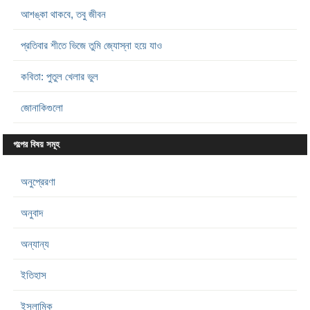
আশঙ্কা থাকবে, তবু জীবন
প্রতিবার শীতে ভিজে তুমি জ্যোস্না হয়ে যাও
কবিতা: পুতুল খেলার ভুল
জোনাকিগুলো
গল্পের বিষয় সমূহ
অনুপ্রেরণা
অনুবাদ
অন্যান্য
ইতিহাস
ইসলামিক