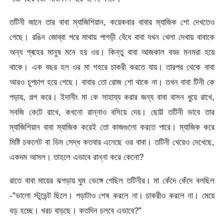
তটিনী জানে তার বাবা ম্যাজিশিয়ান, কয়েকবার বাবার ম্যাজিক শো দেখতেও
গেছে। রঙিন জোব্বা পরে মাথায় পাগড়ী বেঁধে বাবা যখন খেলা দেখায় বাবাকে
অন্য গ্ৰহের মানুষ মনে হয় ওর। কিন্তু বাবা আজকাল বড্ড মনমরা হয়ে
থাকে। এক বছর হল ওর মা শহরে চাকরী করতে যায়। তারপর থেকে বাবা
আরও চুপচাপ হয়ে গেছে। বাবার তো রোজ শো থাকে না। তখন বাবা টিনী কে
পড়ায়, গল্প করে। ইদানীং মা কে সাহায্য করার জন্য বাবা বাসন ধুয়ে রাখে,
সবজি কেটে রাখে, কখনো রান্নাও বসিয়ে দেয়। ছোট্ট তটিনী ভাবে তার
ম্যাজিশিয়ান বাবা ম্যাজিক করেই তো কাজগুলো করতে পারে। ম্যাজিক করে
মিষ্টি চকলেট বা ডিম সেদ্ধ কতবার এনেছে ওর বাবা। তটিনী খেয়েও দেখেছে,
একদম আসল। তাহলে এভাবে রান্না করে কেনো?
রাতে বাবা মায়ের ঝগড়ায় ঘুম ভেঙ্গে গেছিল তটিনীর। মা কেঁদে কেঁদে বলছিল
-”ভালো স্টুডেন্ট ছিলে। পড়াটাও শেষ করলে না। চাকরীও করলে না। মেয়ে
বড় হচ্ছে। খরচ বাড়ছে। কতদিন চলবে এভাবে?”