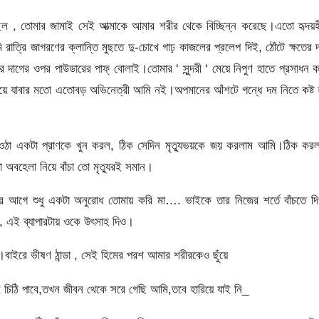
ল , তোমার জামাই সেই আত্মাকে আমার শরীর থেকে বিচ্ছিন্ন করেছে।এতো হৃদয়হ
্রি জাগরণের ক্লান্তি মুছতে দু-চোখে গাঢ় কাজলের প্রলেপ দিই, ঠোঁটে ক্ষতের 
দাগের ওপর পাউডারের পাফ্ বোলাই।তোমার ‘ সুন্দরী ‘ মেয়ে নিপুণ হাতে প্রসাধন 
ালিয়ে যাবার মতো এতোবড় অভিনেত্রী আমি নই।অপমানের আঁশটে গন্ধে দম নিতে কষ্ট
ে ওঠা একটা প্রাণকে খুন করল, ঠিক সেদিন মৃত্যুভয়কে জয় করলাম আমি।ঠিক কর
বহেলা নিয়ে বাঁচা তো মৃত্যুরই সমান।
ে শুধু একটা অনুরোধ তোমায় করি মা…. ভাইকে তার নিজের শর্তে বাঁচতে দি
ে, এই ব্যাপারটায় ওকে উৎসাহ দিও।
বাইরে ভীষণ ঠান্ডা , সেই হিমের পরশ আমার শরীরকেও ছুঁয়ে
ই চিঠি পাবে,তখন জীবন থেকে সরে গেছি আমি,তবে হারিয়ে যাই নি_