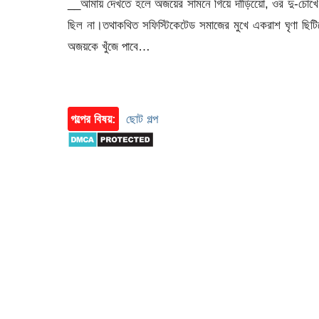
__আমায় দেখতে হলে অজয়ের সামনে গিয়ে দাঁড়িয়েো, ওর দু-চোখে
ছিল না।তথাকথিত সফিস্টিকেটেড সমাজের মুখে একরাশ ঘৃণা ছিটি
অজয়কে খুঁজে পাবে…
গল্পের বিষয়:
ছোট গল্প