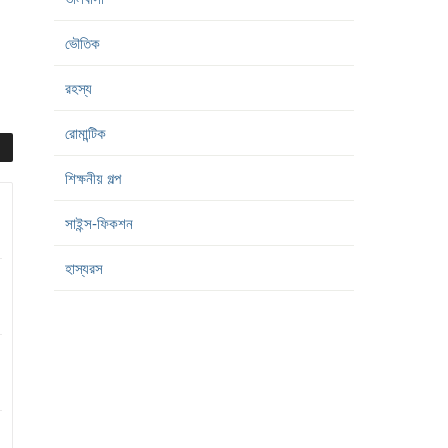
ভৌতিক
রহস্য
রোমান্টিক
শিক্ষনীয় গল্প
সাইন্স-ফিকশন
হাস্যরস