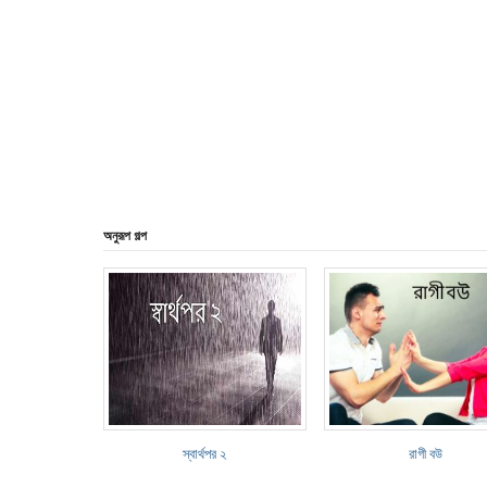
অনুরূপ গল্প
স্বার্থপর ২
রাগী বউ