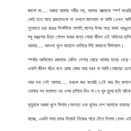
জানো মা…. অজয় আমার শরীর নয়, আমার আত্মাকে স্পর্শ করেছি
কেউ হতে পারে রজতাভকে না দেখলে জানতাম না আমি।এখন আমি রাত
লুকোতে চড়া রঙের লিপস্টিক লাগাই,গালের উপর পড়ে থাকা আঙুলের 
শুধু যন্ত্রণার চিহ্ন গোপন করার জন্য।সারা জীবন এই অভিনয় চ
আমার…. জানলা খুলে বাতাসে ভাসিয়ে দিই জমানো দীর্ঘশ্বাস।
স্পর্ধার আধিক্যে রজতাভ যেদিন নেশার ঘোরে আমার মধ্যে বেড়
একটা জীবন বাঁচব বলে রোজ রোজ আর মরব না আমি।তাছাড়া এতো অ
আর ভয় নেই আমার…. ভয়কে জয় করেছি।এই জয় উদ্ যাপনের আগ
তোমার সব মতামত ওর ওপর চাপিয়ে দিও না।ও খুব সুন্দর ছবি আঁক
মৃত্যুকে দরজা খুলে দিলাম।অনন্ত এক ঘুমের দেশ আমাকে ডাকছে।
যাচ্ছে, একটা সাদা চাদর নিজেই নিজের গায়ে টেনে নিলাম।যখন এ