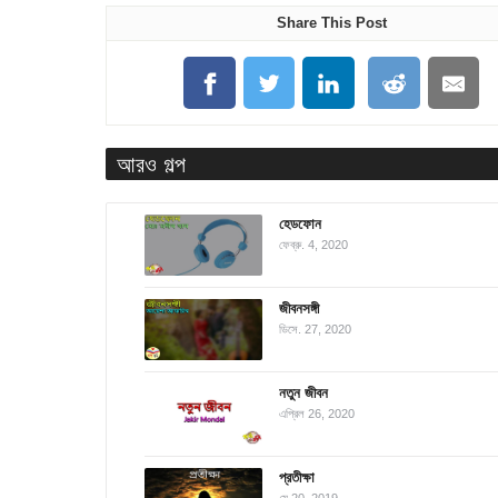
Share This Post
আরও গল্প
হেডফোন
ফেব্রু. 4, 2020
জীবনসঙ্গী
ডিসে. 27, 2020
নতুন জীবন
এপ্রিল 26, 2020
প্রতীক্ষা
মে 20, 2019