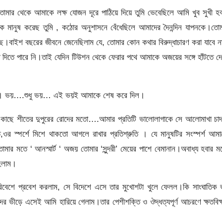
ার থেকে আমাকে লক্ষ যোজন দূরে পাঠিয়ে দিয়ে তুমি ভেবেছিলে আমি খুব সুখী হ
ে মানুষ করেছ তুমি , কঠোর অনুশাসনে বেঁধেছিলে আমাদের দৈনন্দিন যাপনকে।তো
।বাইশ বছরের জীবনে জেনেছিলাম যে, তোমার কোন কথার বিরুদ্ধাচারণ করা যাবে 
ত দিতে পারে নি।তাই
যেদিন টিউশন থেকে ফেরার পথে আমাকে অজয়ের সঙ্গে হাঁটতে দ
 নি আমি। ভয়….শুধু ভয়… এই ভয়ই আমাকে শেষ করে দিল।
র কাছে শীতের দুপুরের রোদের মতো….আমার প্রতিটি ভালোলাগাকে সে আলোমাখা চা
ত,ওর স্পর্শে মিশে থাকতো আগলে রাখার প্রতিশ্রুতি । যে মানুষটির সংস্পর্শ আম
মার মতে ‘ আনস্মার্ট ‘ অজয় তোমার ‘সুন্দরী’ মেয়ের পাশে বেমানান।অবাধ্য হবার 
 হলাম।
পরিবেশে প্রবেশ করলাম, সে বিদেশে এসে তার মুখোশটা খুলে ফেলল।কি সাংঘাতিক
ের ভীড়ে এসেই আমি হারিয়ে গেলাম।তার পেশীশক্তি ও ঔদ্ধত্যপূর্ণ আচরণে ক্ষতবিক