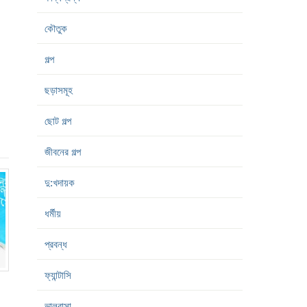
কৌতুক
গল্প
ছড়াসমূহ
ছোট গল্প
জীবনের গল্প
দু:খদায়ক
ধর্মীয়
প্রবন্ধ
ফ্যান্টাসি
ভালবাসা