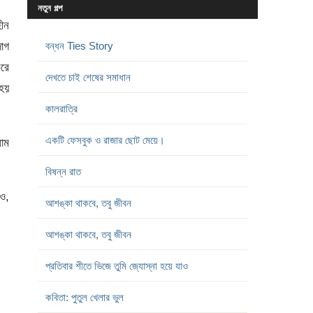
নতুন গল্প
ীন
দাগ
বন্ধন Ties Story
করে
দেখতে চাই শেষের সমাধান
 হয়
কালরাত্রি
একটি ফেসবুক ও রাজার ছোট মেয়ে।
লাম
বিষন্ন রাত
ও,
আশঙ্কা থাকবে, তবু জীবন
আশঙ্কা থাকবে, তবু জীবন
প্রতিবার শীতে ভিজে তুমি জ্যোস্না হয়ে যাও
কবিতা: পুতুল খেলার ভুল