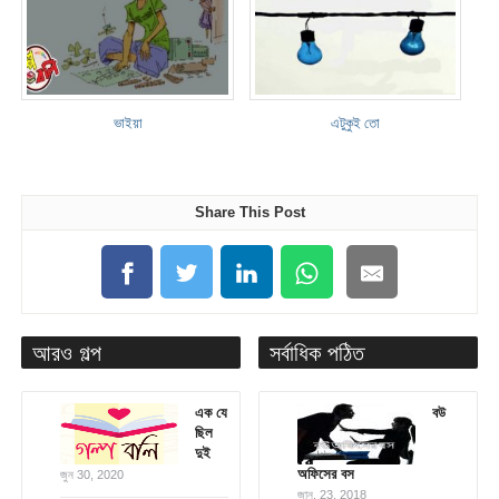
ভাইয়া
এটুকুই তো
Share This Post
আরও গল্প
সর্বাধিক পঠিত
এক যে
বউ
ছিল
দুই
অফিসের বস
জুন 30, 2020
জানু. 23, 2018