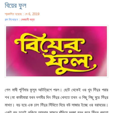
বিয়ের ফুল
প্রকাশিত হয়েছে : মে 6, 2019
গল্প লিখেছেন :
দেবযানী দত্ত
গেল মাঘী পূর্ণিমায় কুসুম আটত্রিশে পরল। ছোট থেকেই ওর খুব সিঁদুর পরার
শখ।মা কাকীমারা যখন দশমীর দিন সিঁদুর খেলতে তখন ও পিছু পিছু ঘুরে সিঁদুর
মাখত। বড় হয়ে এক ঢাল সিঁদুর সিঁথিতে দিয়ে বউ সাজার ইচ্ছে ওর বরাবরের।
একটু বড় হতেই লুকিয়ে আয়নার সামনে দাঁড়িয়ে দরজা বন্ধ করে সিঁদুর পরতো