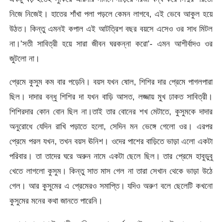
নিজে নিজেই। হাতের শাঁখা পলা পড়লে কেমন লাগবে, এই ভেবে আকুল হয়ে
উঠত। কিন্তু এমনই কপাল এই আটত্রিশ বছর বয়সে এসেও ওর সাধ মিটল
না।’সতী সাবিত্রী হয়ে সারা জীবন ঘরকন্না করো’- এমন আশীর্বাদও ওর
জুটলো না।
প্রেমে কুসুম কম বার পড়েনি। বয়স যখন ষোল, শিশির দার প্রেমে পাগলপারা
ছিল। দাদার বন্ধু শিশির দা যখন বাড়ি আসত, লজ্জায় মুখ ঢাকত সাবিত্রী।
শিশিরদার কোন বোন ছিল না।তাই তার বোনের শখ মেটাতে, কুসুমকে দাদার
অনুরোধে যেদিন রাখি পড়াতে হলো, সেদিন মন ভেঙ্গে গেলো ওর। এরপর
প্রেমে পরল যখন, তখন বয়স ঊনিশ। ওদের পাশের বাড়িতে ভাড়া এলো একটা
পরিবার। তা তাদের ঘরে অরুন নামে একটা ছেলে ছিল। তার প্রেমে হাবুডুবু
খেতে লাগলো কুসুম। কিন্তু সাত মাস গেল না তারা সেখান থেকে ভাড়া উঠে
গেল। আর কুসুমের এ প্রেমেরও সমাপ্তি। যদিও অরুণ বলে ছেলেটি কখনো
কুসুমের মনের কথা জানতে পারেনি।