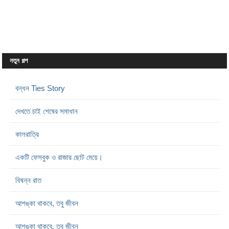
নতুন গল্প
বন্ধন Ties Story
দেখতে চাই শেষের সমাধান
কালরাত্রি
একটি ফেসবুক ও রাজার ছোট মেয়ে।
বিষন্ন রাত
আশঙ্কা থাকবে, তবু জীবন
আশঙ্কা থাকবে, তবু জীবন