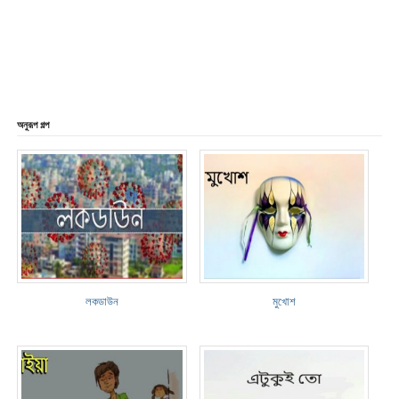
অনুরূপ গল্প
লকডাউন
মুখোশ