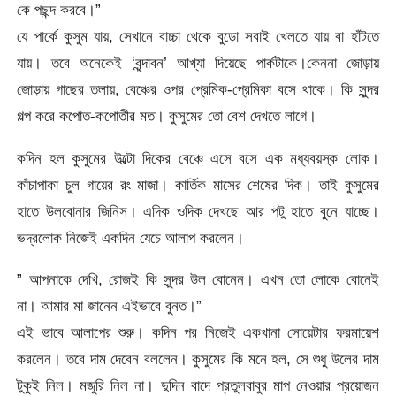
কে পছন্দ করবে।”
যে পার্কে কুসুম যায়, সেখানে বাচ্চা থেকে বুড়ো সবাই খেলতে যায় বা হাঁটতে
যায়। তবে অনেকেই ‘বৃন্দাবন’ আখ্যা দিয়েছে পার্কটাকে।কেননা জোড়ায়
জোড়ায় গাছের তলায়, বেঞ্চের ওপর প্রেমিক-প্রেমিকা বসে থাকে। কি সুন্দর
গল্প করে কপোত-কপোতীর মত। কুসুমের তো বেশ দেখতে লাগে।
কদিন হল কুসুমের উল্টো দিকের বেঞ্চে এসে বসে এক মধ্যবয়স্ক লোক।
কাঁচাপাকা চুল গায়ের রং মাজা। কার্তিক মাসের শেষের দিক। তাই কুসুমের
হাতে উলবোনার জিনিস। এদিক ওদিক দেখছে আর পটু হাতে বুনে যাচ্ছে।
ভদ্রলোক নিজেই একদিন যেচে আলাপ করলেন।
” আপনাকে দেখি, রোজই কি সুন্দর উল বোনেন। এখন তো লোকে বোনেই
না। আমার মা জানেন এইভাবে বুনত।”
এই ভাবে আলাপের শুরু। কদিন পর নিজেই একখানা সোয়েটার ফরমায়েশ
করলেন। তবে দাম দেবেন বললেন। কুসুমের কি মনে হল, সে শুধু উলের দাম
টুকুই নিল। মজুরি নিল না। দুদিন বাদে প্রতুলবাবুর মাপ নেওয়ার প্রয়োজন