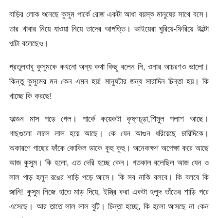
বাড়ির লোক শুনেছে কুসুম পার্কে রোজ একটা আধা বয়স্ক মানুষের সাথে বসে।
তার খাবার নিয়ে যাওয়া নিয়ে তাদের আপত্তি। ভাইয়েরা ঘুরিয়ে-ফিরিয়ে উল্টো
পাল্টা বলেছেও।
প্রতুলবাবু কুসুমকে কখনো অন্য কথা কিছু বলেন নি, ওনার আচরণও ভালো।
কিন্তু কুসুমের মন কেন এমন হয়! মানুষটার জন্য সারাদিন চিন্তা হয়। কি
খাচ্ছে কি করছে!
ফাল্গুন মাস পড়ে গেল। পার্কে কয়েকটা কৃষ্ণচূড়া,শিমুল পলাশ আছে।
গাছগুলো লালে লাল হয়ে আছে। কে যেন আগুন ধরিয়েছে চারিদিকে।
অকারণে গাছের ফাঁকে কোকিল ডাকে কুহু কুহু। অনেকক্ষণ অপেক্ষা করে আছে
আজ কুসুম। কি হলো, এত দেরি হচ্ছে কেন। গতকাল বলেছিল আজ যেন ও
লাল পাড় হলুদ রঙের শাড়ি পড়ে আসে। কি সব নাকি বলবে। কি বলবে কি
জানি! কুসুম নিজে হাতে মাড় দিয়ে, ইস্ত্রি করা একটা হলুদ তাঁতের শাড়ি পরে
এসেছে। আর তাতে লাল লাল বুটি। চিন্তা হচ্ছে, কি হলো আসছে না কেন