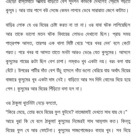
এছাড়া রাস্তাঘাটে আত্মীয় বাড়িতে বেশ সুদর্শন কাউকে দেখলেই প্রেমে পড়তে
কুসুম। আর তার পাশে বউ সেজে কেমন লাগবে ভেবে সারারাত জেগে কাটাত।
বাড়ির লোক যে ওর বিয়ের চেষ্টা করত না তা না। ওর বাবা ঘটক লাগিয়েছিল
আর তাকে ভালো মতন ঘটক বিদায়ের লোভও দেখানো ছিল। প্রায় সময়
পাত্রপক্ষ আসত, তারপর এক থালা মিষ্টি খেয়ে ‘পরে খবর দেব’ বলে কেটে
পরত। পরে খবর যা আসত তাতে মনটা আরও ভেঙে যেত কুসুমের। আসলে
কুসুমের গায়ের রংটা ছিল বেশ চাপা। লম্বাও খুব একটা নয়। বরং বলা যায়
বেঁটে। উপরের পাটীর দাঁত বেশ উঁচু হাসলে দাঁত গুলো বেরিয়ে যায় অর্থাৎ বিয়ের
বাজারে কুসুমের খুব একটা দাম নেই। বাড়িতে আর সব দিদি বোনের বিয়ে হয়ে
গেল। কুসুমের আর বিয়ের পিঁড়িতে বসা হল না।
ওর ঠাকুমা থুতনিটা নেড়ে বলতো,
“কিরে মেয়ে, তোর কবে বিয়ের ফুল ফুটবে? নাতজামাই দেখতে সাধ যায় যে।”
আরে ধুর! কি যে বলে ঠাকুমা! কুসুমের নিজেরই সাধ আহ্লাদ কত। কিন্তু
বিয়ের ফুল যে আর ফোটেনা। কুসুমের সাজগোজেরও বাহার খুব। সব বিয়ে