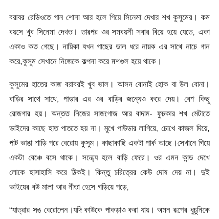
বরাবর রেডিওতে গান শোনা আর হলে গিয়ে সিনেমা দেখার শখ কুসুমের। কম
বয়সে খুব সিনেমা দেখত। তারপর ওর সমবয়সী সবার বিয়ে হয়ে যেতে, একা
একাও কত গেছে। নায়িকা যখন গাছের ডাল ধরে নায়ক এর সাথে নাচে গান
করে,কুসুম সেখানে নিজেকে কল্পনা করে মশগুল হয়ে থাকে।
কুসুমের হাতের কাজ বরাবরই খুব ভাল। আসন বোনাই হোক বা উল বোনা।
বাড়ির সাথে সাথে, পাড়ার এর ওর বাড়ির জন্যেও করে দেয়। বেশ কিছু
রোজগার হয়। অন্তত নিজের সাজগোজ আর বাদাম- ফুচকার শখ মেটাতে
ভাইদের কাছে হাত পাততে হয় না। মুখে পাউডার লাগিয়ে, চোখে কাজল দিয়ে,
পাট ভাঙা শাড়ি পরে বেরোয় কুসুম। কাছাকাছি একটা পার্ক আছে।সেখানে গিয়ে
একটা বেঞ্চে বসে থাকে। সন্ধ্যে হলে বাড়ি ফেরে। ওর এমন কান্ড দেখে
লোকে হাসাহাসি করে ঠিকই। কিন্তু চরিত্রের কেউ দোষ দেয় না। দুই
ভাইয়ের বউ মালা আর নীতা হেসে গড়িয়ে পড়ে,
“যাত্রার সঙ বেরোলেন।যদি কাউকে পাকড়াও করা যায়। অমন রূপের ধুচুনিকে