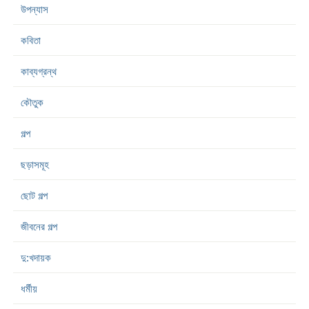
উপন্যাস
কবিতা
কাব্যগ্রন্থ
কৌতুক
গল্প
ছড়াসমূহ
ছোট গল্প
জীবনের গল্প
দু:খদায়ক
ধর্মীয়