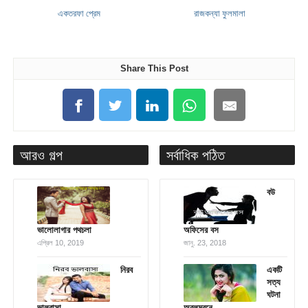
একতরফা প্রেম
রাজকন্যা ফুলমালা
Share This Post
আরও গল্প
সর্বাধিক পঠিত
বউ
ভালোলাগার পথচলা
অফিসের বস
এপ্রিল 10, 2019
জানু. 23, 2018
নিরব
একটি
সত্য
ঘটনা
ভালবাসা
অবলম্বনে