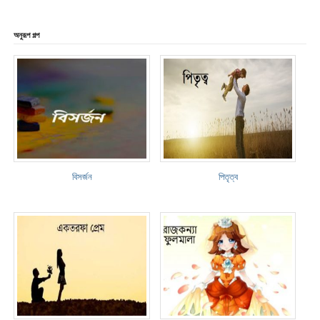
অনুরূপ গল্প
বিসর্জন
পিতৃত্ব