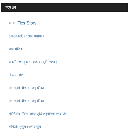
নতুন গল্প
বন্ধন Ties Story
দেখতে চাই শেষের সমাধান
কালরাত্রি
একটি ফেসবুক ও রাজার ছোট মেয়ে।
বিষন্ন রাত
আশঙ্কা থাকবে, তবু জীবন
আশঙ্কা থাকবে, তবু জীবন
প্রতিবার শীতে ভিজে তুমি জ্যোস্না হয়ে যাও
কবিতা: পুতুল খেলার ভুল