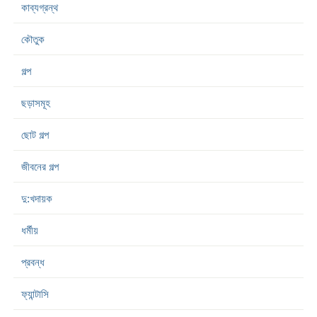
কাব্যগ্রন্থ
কৌতুক
গল্প
ছড়াসমূহ
ছোট গল্প
জীবনের গল্প
দু:খদায়ক
ধর্মীয়
প্রবন্ধ
ফ্যান্টাসি