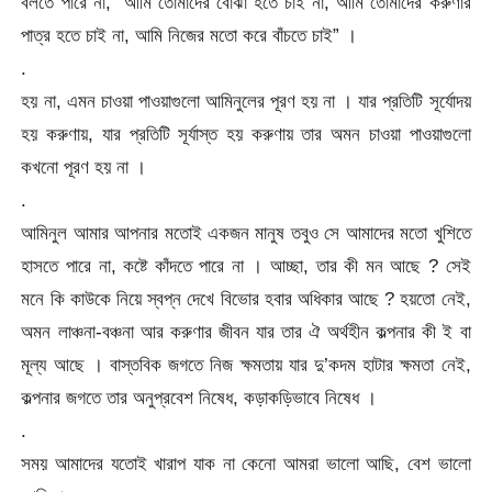
বলতে পারে না, “আমি তোমাদের বোঝা হতে চাই না, আমি তোমাদের করুণার
পাত্র হতে চাই না, আমি নিজের মতো করে বাঁচতে চাই” ।
.
হয় না, এমন চাওয়া পাওয়াগুলো আমিনুলের পূরণ হয় না । যার প্রতিটি সূর্যোদয়
হয় করুণায়, যার প্রতিটি সূর্যাস্ত হয় করুণায় তার অমন চাওয়া পাওয়াগুলো
কখনো পূরণ হয় না ।
.
আমিনুল আমার আপনার মতোই একজন মানুষ তবুও সে আমাদের মতো খুশিতে
হাসতে পারে না, কষ্টে কাঁদতে পারে না । আচ্ছা, তার কী মন আছে ? সেই
মনে কি কাউকে নিয়ে স্বপ্ন দেখে বিভোর হবার অধিকার আছে ? হয়তো নেই,
অমন লাঞ্চনা-বঞ্চনা আর করুণার জীবন যার তার ঐ অর্থহীন কল্পনার কী ই বা
মূল্য আছে । বাস্তবিক জগতে নিজ ক্ষমতায় যার দু’কদম হাটার ক্ষমতা নেই,
কল্পনার জগতে তার অনুপ্রবেশ নিষেধ, কড়াকড়িভাবে নিষেধ ।
.
সময় আমাদের যতোই খারাপ যাক না কেনো আমরা ভালো আছি, বেশ ভালো