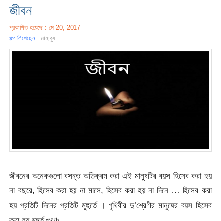
জীবন
প্রকাশিত হয়েছে : মে 20, 2017
গল্প লিখেছেন :
মাহাবুব
জীবনের অনেকগুলো বসন্ত অতিক্রম করা এই মানুষটির বয়স হিসেব করা হয়
না বছরে, হিসেব করা হয় না মাসে, হিসেব করা হয় না দিনে … হিসেব করা
হয় প্রতিটি দিনের প্রতিটি মূহুর্তে । পৃথিবীর দু’শ্রেণীর মানুষের বয়স হিসেব
করা হয় মূহুর্ত গুণেঃ