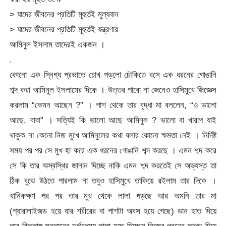
> যাদের জীবনের প্রতিটি মূহুর্তই মূল্যবান
> যাদের জীবনের প্রতিটি মূহুর্তই যন্ত্রণার
আমিনুল ইসলাম তাদেরই একজন ।
.
কোনো এক স্নিগ্ধ প্রভাতে চোখ পড়লো চৌকিতে বসে এক ধরনের গোঙানি
শব্দ করা আমিনুল ইসলামের দিকে । উত্তর পাবো না জেনেও হাসিমুখে জিজ্ঞেস
করলাম “কেমন আছেন ?” । পাশ থেকে তার বৃদ্ধা মা বললেন, “ও ভালো
আছে, বাবা” । সত্যিই কি ভালো আছে আমিনুল ? ভালো বা খারাপ যাই
থাকুক না কেনো নিজ মুখে আমিনুলের কথা বলার কোনো ক্ষমতা নেই । নির্দিষ্ট
সময় পর পর সে মুখ হা করে এক ধরনের গোঙানি শব্দ করছে । এমন শব্দ করে
সে কি তার অস্বস্থির জানান দিচ্ছে নাকি এমন শব্দ করতেই সে অভ্যস্ত তা
ঠিক বুঝে উঠতে পারলাম না তবুও হাসিমুখে তাকিয়ে রইলাম তার দিকে ।
খানিকক্ষণ পর পর তার মুখ থেকে লালা পড়ছে আর অমনি তার মা
(প্যারালাইজড হয়ে যার শরীরের বা পাশটা অবস হয়ে গেছে) ডান হাত দিয়ে
তার বিকলাঙ্গ সন্তানের দুর্গন্ধময় লালা মুছে দিচ্ছেন নিজের পরনের কাপড় দিয়ে