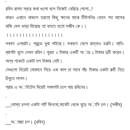
রবিন রাগত স্বরে কথা গুলো বলে নিজেই বেরিয়ে গেলো..!
কারন এখানে থাকলে হয়তো কিছু ক্ষনের মাঝে টিউশনির বেতন গত মাসের
বাকি মেস ভাড়া দিয়েছে তা বলতে হতো সজীব কে।।
।।।।।।।।।।।।।।।।।।
সকাল এগারটা। প্রচন্ড খুধা পাইছে। সকালে মেসে রান্নাও হয়নি। মানি-
ব্যাগটা খুলে দেখল রবিন। খুরচা ২ টাকার একটি অার ১ টাকার দুটি কয়েন।
অন্য পকেটে একটা দশ টাকার নোট।
সেগুলো নিয়েই দোকানে গিয়ে এক কাপ চা সাথে পাঁচ টাকার একটা রুটি নিঢে
চিবুতে লাগল।
প্রায় এ অাইটেম দিয়েই সকালটা চলে যায় রবিনের।
.
__দোস্ত চলনা একটা শার্ট কিনবো,মার্কেট থেকে ঘুড়ে অাসি চল। (সজীব)
.
__অাচ্ছা চল। (রবিন)