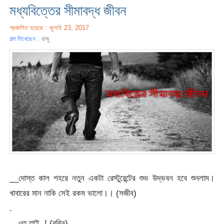
মধ্যবিত্তের সীমাবদ্ধ জীবন
প্রকাশিত হয়েছে : জুলাই 23, 2017
গল্প লিখেছেন :
রাজু
__দোস্ত কাল শহরে নতুন একটা রেস্টুরেন্টের শুভ উদ্ভবন হবে শুনলাম।
খাবারের মান নাকি সেই রকম ভালো।। (সজীব)
.
__ওহ্ তাই..! (রবিন)