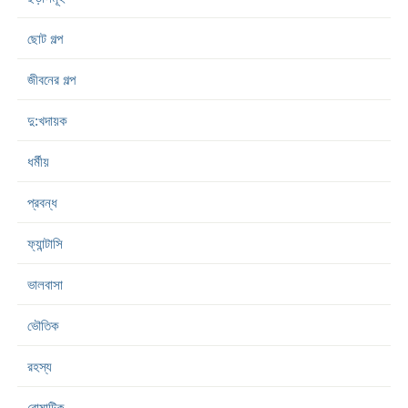
ছোট গল্প
জীবনের গল্প
দু:খদায়ক
ধর্মীয়
প্রবন্ধ
ফ্যান্টাসি
ভালবাসা
ভৌতিক
রহস্য
রোমান্টিক