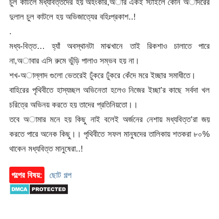
চুল কাটলে মধ্যবিত্তদের হয় অহংকার,অার একই স্টাইলে কোন অাদরের
দুলাল চুল কাটলে হয় অভিজাত্যের বহিঃপ্রকাশ..!
.
মধ্য-বিত্ত… হ্যাঁ অবস্থানটা মাঝখানে তাই রিকশাও চালাতে পারে
না,অাবার এসি রুমে ভুঁড়ি পালাও সম্ভব হয় না।
শখ-অাল্লাদ গুলো ভেতরেই ঢুঁকরে ঢুঁকরে কেঁদে মরে ইচ্ছার সমাধীতে।
বাহিরের পৃথিবীতে হাস্যচ্ছল অভিনেতা হলেও নিজের ইচ্ছা’র কাছে সর্বদা খল
চরিত্রে অভিনয় করতে হয় তাদের প্রতিনিয়তো।।
তবে অামার মনে হয় কিছু নাই বলেই অর্জনের নেশায় মধ্যবিত্ত’রা জয়
করতে পারে অনেক কিছু।। পৃথিবীতে সফল মানুষদের তালিকায় শতকরা ৮০%
থাকেন মধ্যবিত্ত মানুষেরা..!
গল্পের বিষয়:
ছোট গল্প