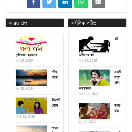
আরও গল্প
সর্বাধিক পঠিত
বউ
বৃষ্টিভেজা ক্যামেরা
অফিসের বস
জুন 13, 2020
জানু. 23, 2018
নদীর
একটি
পাড়ে
সত্য
ঘটনা
অবলম্বনে
জুন 15, 2019
আগস্ট 12, 2017
টিউশনি
প্রেম
বাসর
রাত
ডিসে. 12, 2019
জুন 17, 2017
শতের