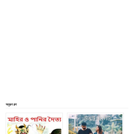
অনুরূপ গল্প