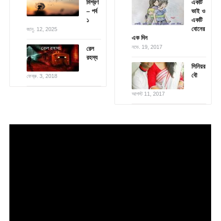
মিশ্রণ
একটি
– পর্ব
ভাই ও
১
একটি
বোনের
জানু. 12, 2025
এক দিন
নভে. 19, 2017
রেল
রহস্য
সিনিয়র
বৌ
ফেব্রু. 3, 2018
আগস্ট 11, 2017