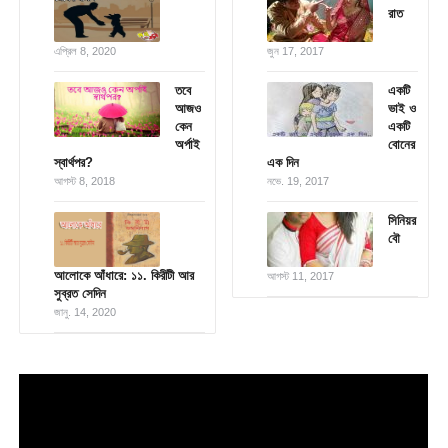
রাত
এপ্রিল 8, 2020
জুন 17, 2017
তবে
একটি
আজও
ভাই ও
কেন
একটি
অর্পাই
বোনের
স্বার্থপর?
এক দিন
আগস্ট 8, 2018
নভে. 19, 2017
সিনিয়র
বৌ
আলোকে আঁধারে: ১১. কিরীটী আর
আগস্ট 11, 2017
সুব্রত সেদিন
জানু. 14, 2020