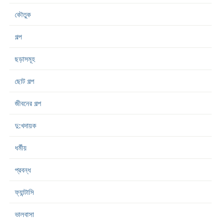
কৌতুক
গল্প
ছড়াসমূহ
ছোট গল্প
জীবনের গল্প
দু:খদায়ক
ধর্মীয়
প্রবন্ধ
ফ্যান্টাসি
ভালবাসা