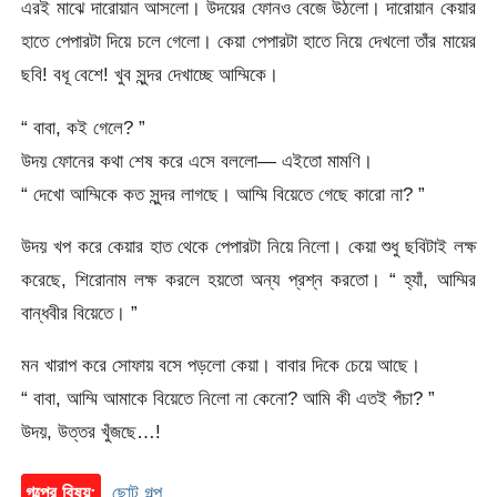
এরই মাঝে দারোয়ান আসলো। উদয়ের ফোনও বেজে উঠলো। দারোয়ান কেয়ার
হাতে পেপারটা দিয়ে চলে গেলো। কেয়া পেপারটা হাতে নিয়ে দেখলো তাঁর মায়ের
ছবি! বধূ বেশে! খুব সুন্দর দেখাচ্ছে আম্মিকে।
“ বাবা, কই গেলে? ”
উদয় ফোনের কথা শেষ করে এসে বললো— এইতো মামণি।
“ দেখো আম্মিকে কত সুন্দর লাগছে। আম্মি বিয়েতে গেছে কারো না? ”
উদয় খপ করে কেয়ার হাত থেকে পেপারটা নিয়ে নিলো। কেয়া শুধু ছবিটাই লক্ষ
করেছে, শিরোনাম লক্ষ করলে হয়তো অন্য প্রশ্ন করতো। “ হ্যাঁ, আম্মির
বান্ধবীর বিয়েতে। ”
মন খারাপ করে সোফায় বসে পড়লো কেয়া। বাবার দিকে চেয়ে আছে।
“ বাবা, আম্মি আমাকে বিয়েতে নিলো না কেনো? আমি কী এতই পঁচা? ”
উদয়, উত্তর খুঁজছে…!
গল্পের বিষয়:
ছোট গল্প