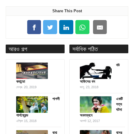
Share This Post
আরও গল্প
সর্বাধিক পঠিত
বউ
কমান্ডো
অফিসের বস
ফেব্রু. 20, 2019
জানু. 23, 2018
পাগলী
একটি
সত্য
ঘটনা
গার্লফ্রেন্ড
অবলম্বনে
এপ্রিল 15, 2018
আগস্ট 12, 2017
বাবা
বাসর