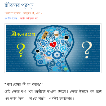
জীবনের প্রশ্ন
প্রকাশিত হয়েছে : জানুয়ারি 3, 2019
গল্প লিখেছেন :
সিয়াম আহমেদ জয়
“ বাবা তোমার কী মন খারাপ? ”
ছোট্ট মেয়ের কথা শুনে গম্ভীরতা ভাঙলো উদয়ের। মেয়ের টুসটুসে গাল দুটো
ধরে জবাব দিলো— না তো মামণি। এমনিই ভাবছিলাম।