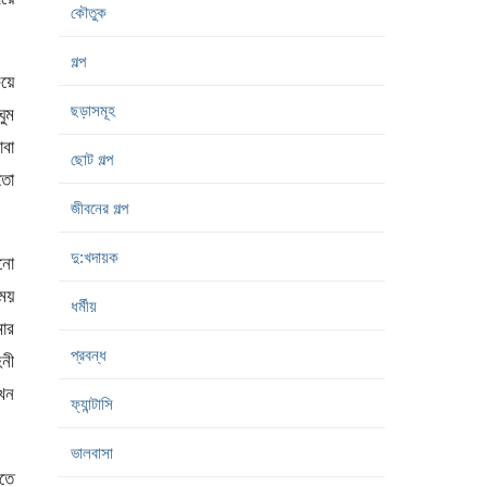
কৌতুক
িয়ে
গল্প
ঘুম
ছড়াসমূহ
বা
তো
ছোট গল্প
জীবনের গল্প
নো
দু:খদায়ক
ময়
ার
ধর্মীয়
িনী
প্রবন্ধ
তখন
ফ্যান্টাসি
রতে
ভালবাসা