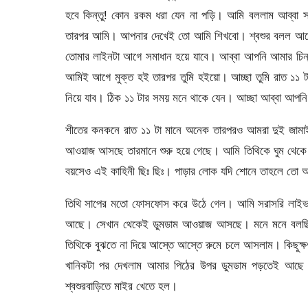
হবে কিন্তু! কোন রকম ধরা যেন না পড়ি। আমি বললাম আব্বা
তারপর আমি। আপনার দেখেই তো আমি শিখবো। শ্বশুর বলল আরে 
তোমার লাইনটা আগে সমাধান হয়ে যাবে। আব্বা আপনি আমার চিন
আমিই আগে মুক্ত হই তারপর তুমি হইয়ো। আচ্ছা তুমি রাত ১১ টা
নিয়ে যাব। ঠিক ১১ টার সময় মনে থাকে যেন। আচ্ছা আব্বা আপনি 
শীতের কনকনে রাত ১১ টা মানে অনেক তারপরও আমরা দুই জামাই শ
আওয়াজ আসছে তারমানে শুরু হয়ে গেছে। আমি তিথিকে ঘুম থেকে 
বয়সেও এই কাহিনী ছিঃ ছিঃ। পাড়ার লোক যদি শোনে তাহলে তো আ
তিথি সাপের মতো ফোসফোস করে উঠে গেল। আমি সরাসরি লাইভ দেখব
আছে। সেখান থেকেই ডুমডাম আওয়াজ আসছে। মনে মনে বলছি শাল
তিথিকে বুঝতে না দিয়ে আস্তে আস্তে রুমে চলে আসলাম। কিছুক্
খানিকটা পর দেখলাম আমার পিঠের উপর ডুমডাম পড়তেই আছে। ম
শ্বশুরবাড়িতে মাইর খেতে হল।