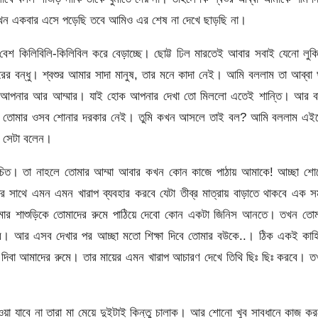
ন একবার এসে পড়েছি তবে আমিও এর শেষ না দেখে ছাড়ছি না।
 বেশ কিলিবিলি-কিলিবিল করে বেড়াচ্ছে। ছোট্ট ঢিল মারতেই আবার সবাই যেনো লুক
রের বন্ধু। শ্বশুর আমার সাদা মানুষ, তার মনে কাদা নেই। আমি বললাম তা আব্বা 
আপনার আর আম্মার। যাই হোক আপনার দেখা তো মিললো এতেই শান্তি। আর বা
াক তোমার ওসব শোনার দরকার নেই। তুমি কখন আসলে তাই বল? আমি বললাম এই
ন সেটা বলেন।
উচিত। তা নাহলে তোমার আম্মা আবার কখন কোন কাজে পাঠায় আমাকে! আচ্ছা শো
 সাথে এমন এমন খারাপ ব্যবহার করবে যেটা তীব্র মাত্রায় বাড়াতে থাকবে এক স
 শাশুড়িকে তোমাদের রুমে পাঠিয়ে দেবো কোন একটা জিনিস আনতে। তখন তোম
যবহার। আর এসব দেখার পর আচ্ছা মতো শিক্ষা দিবে তোমার বউকে..। ঠিক একই কাহ
 দিবা আমাদের রুমে। তার মায়ের এমন খারাপ আচারণ দেখে তিথি ছিঃ ছিঃ করবে। 
য়া যাবে না তারা মা মেয়ে দুইটাই কিন্তু চালাক। আর শোনো খুব সাবধানে কাজ ক