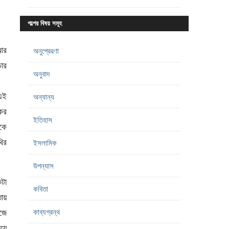
জোনাকিগুলো
গল্পের বিষয় সমূহ
আর
চার
অনুপ্রেরণা
অনুবাদ
 এই
কর
অন্যান্য
িকে
ইতিহাস
ির
ইসলামিক
উপন্যাস
কটা
তায়
কবিতা
াজে
কাব্যগ্রন্থ
িয়ে