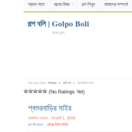
প্রথম পাতা
গল্পের বিষয়
গল্প লিখুন
আমাদের সম্পর্কে
গল্প বলি | Golpo Boli
গল্পের ভুবন
You are here:
Home
ছোট গল্প
শ্বশুরবাড়ির মাইর
(No Ratings Yet)
শ্বশুরবাড়ির মাইর
প্রকাশিত হয়েছে : জানুয়ারি 1, 2019
গল্প লিখেছেন :
চেইঞ্জ উইথ টাইম