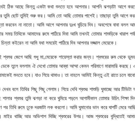
 সবই ঠিক আছে কিন্তু একটা কথা শুনতে হবে আপনার। আপনি ঝগড়াটা আগে করব
তুমি ছোট তুমিই শুরু কর। আমি তো আছি তোমার পাশেই। তাছাড়া তুমি আগে কর
্তা করবেন না নাতো। আমি আগে আপনার দুঃখ ঘুচিয়ে দিব। অবশেষে বাবা বলল আচ্
র সময় তিথিকে আমাদের রুমে পাঠিয়ে দিবা আমি তখনই তোমার শাশুড়িকে খারাপ পর্য
চিন্তা কইরেন না আমি যথা সময়েই পাঠিয়ে দিব আপনার দজ্জাল মেয়েকে।
্বশুর জেগে আছি শুধু মা,মেয়েকে শায়েস্তা করার জন্য। শ্বশুরের রুম থেকে ডুম
ডেকে তুলে বললাম ঐ দেখো তোমার আব্বা আম্মা কেমন পরিমাণে মারামারি করছে।
মাকেই শুনতে হবে। যাও গিয়ে থামাও। তা নাহলে আমিই কিন্তু এই রাতে চলে যাব
 বলে তিথির পিছু পিছু গেলাম। গিয়ে দেখি শ্বশুর শাশুড়ি ঘুমাচ্ছে আর টিভিটা
ার শ্বশুর তুমি ঝগড়া না করে ঘুমিয়ে পড়লে আগামীকাল তোমার উচিৎ শিক্ষা দি
ষণ পর তিথি রুমে ঢুকে দরজাটা লক করলো। আমি ঘুমানোর ভান করে ঘাপটি মেরে আ
াইর খাচ্ছি আর অভিশাপ দিচ্ছি শ্বশুরের উপর। আজ শ্বশুরের বুদ্ধিতেই আমা