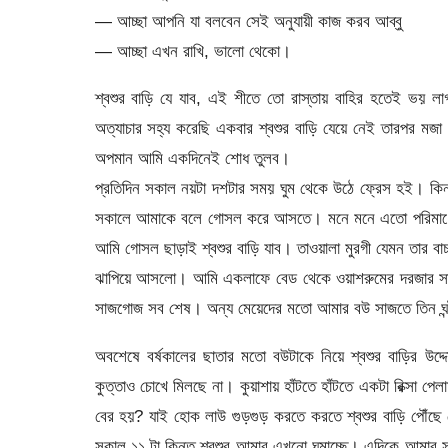
— আচ্ছা আপনি যা বলবেন সেই অনুযায়ী কাজ করব আব্বু
— আচ্ছা এখন রাখি, ভালো থেকো।
শ্বশুর বাড়ি যে যাব, এই শীতে তো রাস্তায় বাহির হতেই ভয়
অত্যাচার সহ্য করেছি একবার শ্বশুর বাড়ি যেয়ে নেই তারপর মজ
অপমান আমি একদিনেই শোধ তুলব।
প্রতিদিন সকাল নয়টা দশটার সময় ঘুম থেকে উঠে ফ্রেস হই। কিন
সকালে আমাকে বলে গোসল করে আসতে। মনে মনে এতো পরিমাণে
আমি গোসল ছাড়াই শ্বশুর বাড়ি যাব। তাওয়ালা মুরগী যেমন তার ব
ঝাপিয়ে আসলো। আমি একলাফে বেড থেকে ওয়াশরুমের দরজার সা
সাজগোজ সব শেষ। অন্য মেয়েদের মতো আমার বউ সাজতে তিন ঘন্
অবশেষে বর্ষকালের ছাতার মতো বউটাকে নিয়ে শ্বশুর বাড়ির উদ্দ
কুত্তাও চোখে মিলছে না। কুয়াশায় হাঁটতে হাঁটতে একটা রিক্সা 
বের হয়? যাই হোক লাউ গুড়গুড় করতে করতে শ্বশুর বাড়ি পৌঁছে গ
সকাল ১১ টা কিন্তু শ্বশুর আমার এখনো ঘুমাচ্ছে। এদিকে আমার স