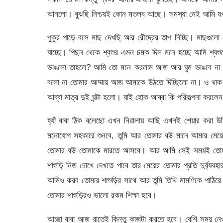
আনলো। বুঝছি নিশ্চয়ই কোন মতলব আছে। সমস্যা নেই আমি যখ
পুকুর পাড়ে বসে মাছ দেখছি আর রৌদ্রের তাপ নিচ্ছি। মাছগুলো
যাচ্ছে। পিছন থেকে শ্বশুর এমন চমক দিল মনে হচ্ছে আমি শ্বশু
ভাঙলো তাহলে? আমি তো মনে করলাম আজ আর ঘুম ভাঙবে না 
বলো না তোমার আম্মায় আজ আমাকে উঠতে দিচ্ছিলো না। ও থ
আব্বা মাত্র দুই ঘন্টা হলো। যাই হোক আব্বা কি পরিকল্পনা করলে
হ্যাঁ বাবা ঠিক বলেছো এখন নিরালায় আছি এখনই শেয়ার করা 
মনোযোগ সহকারে শুনবে, তুমি আর তোমার বউ মানে আমার মেয়ের
তোমার বউ তোমাকে মারতে আসবে। আর আমি সেই সময়ই তোমার
শাশুড়ি নিজ চোখে দেখতে পাবে তার মেয়ের তোমার প্রতি দুর্ব্
আমিও করব তোমার শাশুড়ির সাথে আর তুমি তিথি মামণিকে পাঠিয়ে
তোমার শাশুড়িরও ভালো রকম শিক্ষা হবে।
আচ্ছা বাবা আজ রাতেই কিন্তু কাজটা করতে হবে। বেশি সময় নেও