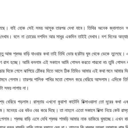
 লাগছে। যাই হোক সেই সময় আসুক তারপর দেখা যাবে। তিথির অনেক জ্বালাতন 
া দেখাব। বলে না চোরের দশদিন আর সাধুর একদিন তাইই দেখাব। দশ দিনের অত্যা
্তু আজ শ্বশুর বাড়ি যাওয়ার কথা তাই তিথি ভোর ছয়টায় ঘুম থেকে ডেকে তুলেছে।
 রাগ হচ্ছে। আমি বললাম এই সকালে আমি গোসল করতে পারবো না৷ তুমি গোসল 
াচ্চার দিকে গেলে ঝাপিয়ে ঠোঁকর দিতে আসে ঠিক তিথিও আমার এই কথা শুনে আমার দ
মনে গেলাম। তারপর শালিক পাখির মতো গোসল করে বেরিয়ে আসলাম। এদিকে তিথ
টা সময় লাগায় না।
েশ্য বেরিয়ে পড়লাম। রাস্তায় এখনো কুয়াশা কাটেনি রিক্সাওয়ালা তো দূরের কথা এ
পেলাম। মনেহয় এর বউও বের করে দিছে। তা নাহলে এতো সকালে রিক্সা নিয়ে কেউ রাস্
েলাম। শ্বশুর বাড়ি এসে দেখি শ্বশুর শাশুড়ি আমার নাক ডাকিয়ে ঘুমাচ্ছে। এখন ব
াথে বলল শাশুড়ি নাকি তাকে ঘুমাতে দেয় না। তাহলে কি শ্বশুর আব্বা আমাকে পাম দ