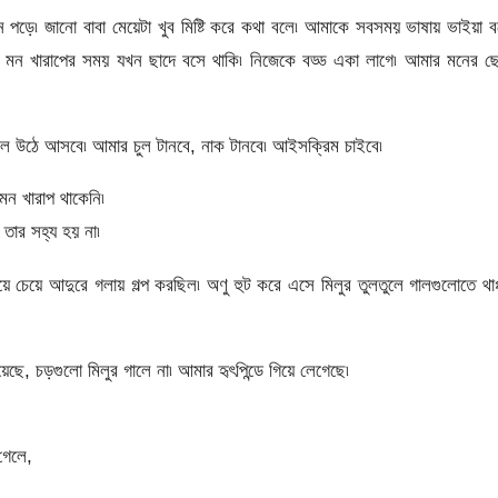
নে পড়ে৷ জানো বাবা মেয়েটা খুব মিষ্টি করে কথা বলে৷ আমাকে সবসময় ভাষায় ভাইয়া 
মন খারাপের সময় যখন ছাদে বসে থাকি৷ নিজেকে বড্ড একা লাগে৷ আমার মনের ছোট
লে উঠে আসবে৷ আমার চুল টানবে, নাক টানবে৷ আইসক্রিম চাইবে৷
মন খারাপ থাকেনি৷
ার সহ্য হয় না৷
চেয়ে আদুরে গলায় গল্প করছিল৷ অণু হুট করে এসে মিলুর তুলতুলে গালগুলোতে থাপ
ে, চড়গুলো মিলুর গালে না৷ আমার হৃৎপিন্ডে গিয়ে লেগেছে৷
গেলে,