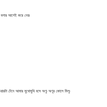
ু বলার আগেই করে নেয়৷
েয়ারটা টেনে আমার মুখোমুখি বসে অণু৷ অণূর কোলে মিলু৷