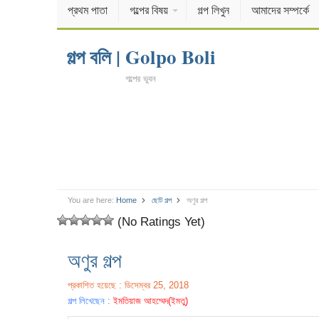
প্রথম পাতা
গল্পের বিষয়
গল্প লিখুন
আমাদের সম্পর্কে
গল্প বলি | Golpo Boli
গল্পের ভুবন
You are here:
Home
ছোট গল্প
অণুর গল্প
(No Ratings Yet)
অণুর গল্প
প্রকাশিত হয়েছে : ডিসেম্বর 25, 2018
গল্প লিখেছেন :
ইমতিয়াজ আহম্মেদ(ইমতু)