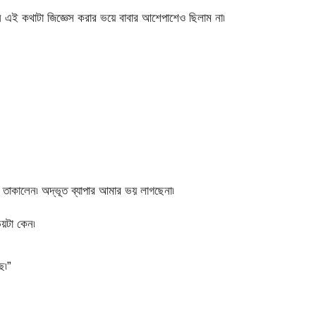
িন এই কথাটা জিজ্ঞেস করার ভয়ে বাবার আশেপাশেও ছিলাম না৷
তাকালেন৷ অদ্ভূত ব্যাপার আমার ভয় লাগছেনা৷
য়টা কেন৷
ে৷”