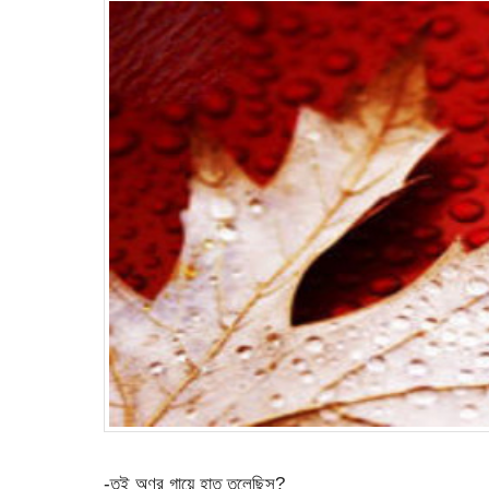
-তুই অণুর গায়ে হাত তুলেছিস?