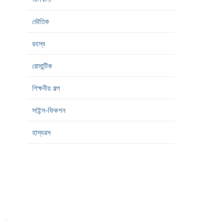
ভৌতিক
রহস্য
রোমান্টিক
শিক্ষনীয় গল্প
সাইন্স-ফিকশন
হাস্যরস