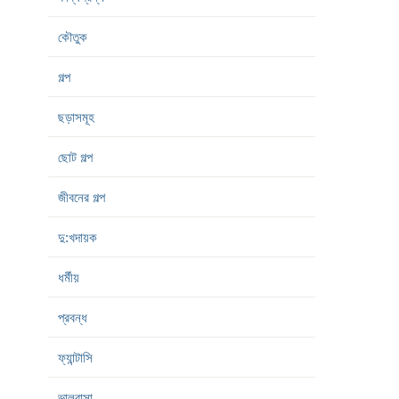
কৌতুক
গল্প
ছড়াসমূহ
ছোট গল্প
জীবনের গল্প
দু:খদায়ক
ধর্মীয়
প্রবন্ধ
ফ্যান্টাসি
ভালবাসা