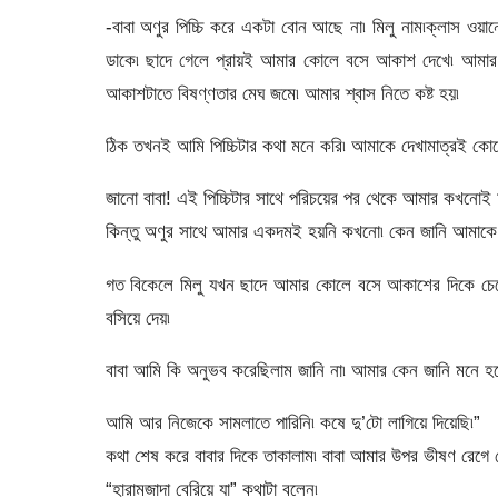
-বাবা অণুর পিচ্চি করে একটা বোন আছে না৷ মিলু নাম৷ক্লাস ওয়া
ডাকে৷ ছাদে গেলে প্রায়ই আমার কোলে বসে আকাশ দেখে৷ আমার 
আকাশটাতে বিষণ্ণতার মেঘ জমে৷ আমার শ্বাস নিতে কষ্ট হয়৷
ঠিক তখনই আমি পিচ্চিটার কথা মনে করি৷ আমাকে দেখামাত্রই কো
জানো বাবা! এই পিচ্চিটার সাথে পরিচয়ের পর থেকে আমার কখনোই 
কিন্তু অণুর সাথে আমার একদমই হয়নি কখনো৷ কেন জানি আমাকে ত
গত বিকেলে মিলু যখন ছাদে আমার কোলে বসে আকাশের দিকে চেয়ে 
বসিয়ে দেয়৷
বাবা আমি কি অনুভব করেছিলাম জানি না৷ আমার কেন জানি মনে হয়েছ
আমি আর নিজেকে সামলাতে পারিনি৷ কষে দু’টো লাগিয়ে দিয়েছি৷”
কথা শেষ করে বাবার দিকে তাকালাম৷ বাবা আমার উপর ভীষণ রেগে 
“হারামজাদা বেরিয়ে যা” কথাটা বলেন৷