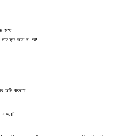
চি মেয়ে!
৷ নাহ ভুল হলো না তো!
ডায় আমি থাকবো”
মি থাকবো”