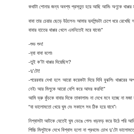
কথাটা শোনার জন্য অবশ্য প্রস্তুত হয়ে আছি আমি৷ অণুকে থাপ্পর 
বাবা তার চেয়ার ছেড়ে উঠলেন৷ আমার হৃদপিন্ডটা চেপে ধরে রেখেছি 
বাবার হাতের থাপ্পর খেলে এমনিতেই মরে যাবো৷”
-শুভ শুন!
-হ্যা বাবা বলো৷
-তুই ক’টা থাপ্পর দিয়েছিস?
-দু’টো!
-পরেরবার দেখা হলে আরো কয়েকটা দিয়ে দিবি বুঝলি৷ থাপ্পরের
নেই৷ আর মিলুকে আরো বেশি করে আদর করবি!”
আমি ভ্রু কুঁচকে বাবার দিকে তাকালাম৷ না দেখে মনে হচ্ছে না মজা
“যা ভালোমতো খেয়ে ঘুম দে৷ সকালে সব ঠিক হয়ে যাবে”৷
নিশ্বাসটা আটকে যেতেই ঘুম ভেঙে গেল৷ ধড়ফড় করে উঠে পরি আম
পিচ্চি মিলুটাকে দেখে বিশ্বাস হলো না প্রথমে৷ চোখ দু’টো ভালোমত