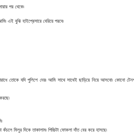
মারার পর থেকে৷
আমি৷ এই বুঝি হাইপ্রেসারে বেরিয়ে পরবে৷
 অপরাধে তোকে যদি পুলিশে দেয়৷ আমি সাথে সাথেই ছাড়িয়ে নিয়ে আসবো৷ কোনো টে
 করছে৷
ি৷
ো কঁচলে মিলুর দিকে তাকালাম৷ পিচ্চিটা ফোকলা দাঁত বের করে হাসছে৷