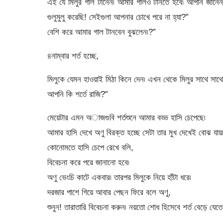
এই যে মিলুর গাল টানেন৷ আমার গালও টানতে হবে৷ আপনি জানেন?
গুলুমুলু করেছি! সেইগুলা আপনার চোখে পরে না হ্যা?”
বেশি করে আমার গাল টানবেন বুঝলেন৷?”
৪নাম্বার শর্ত হচ্ছে,
মিলুকে যেমন হাওয়াই মিঠা কিনে দেন৷ এখন থেকে মিলুর সাথে সাথ
আপনি কি শর্তে রাজি?”
মেয়েটার এমন অাজগুবি শর্তশুনে আমার বড্ড হাসি চেপেছে৷
আমার হাসি দেখে অণু বিরক্ত হচ্ছে সেটা তার মুখ দেখেই বোঝ যায়
কোনোমতে হাসি চেপে রেখে বলি,
বিবেচনা করে পরে জানানো হবে৷
অণু ভেংচি কাটে একবার৷ তারপর মিলুকে নিয়ে হাঁটা ধরে৷
দরজার পাশে গিয়ে আবার পেছন ফিরে বলে অণু,
শুনুন! তারাতারি বিবেচনা করুন৷ নয়তো শোধ হিসেবে শর্ত বেড়ে যেতে