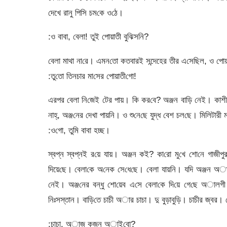
দেখে রানু পি‌সি চম‌কে ও‌ঠে।
:ও বাবা, বেলা! তুই পোয়াতী বু‌ঝিস‌নি?
‌বেলা মাথা না‌রে। এমন‌তো কতবারই সন্দেহের তীর এ‌সে‌ছিল, ও পো
:তু‌তো তিনচার মা‌সের ‌পোয়াতী‌গো!
এরপর বেলা নি‌জেই টের পায়। কি কর‌বে? অঞ্জন বা‌ড়ি নেই। কাশীপুর
নাহ্, অঞ্জ‌নের দেখা পায়‌নি। ও শু‌নে‌ছে যুদ্ধ বেশ চল‌ছে। মি‌লিটারী
:ও‌গো, তু‌মি বাবা হচ্ছ।
স্বপ্ন স্বপ্নই র‌য়ে যায়। অঞ্জন কই? কা‌রো মু‌খে শো‌নে গা‌জ
দিয়ে‌ছে। বেলা‌কে অ‌নেক সে‌ধে‌ছে। বেলা যায়‌নি। য‌দি অঞ্জন অা‌
নেই। অঞ্জ‌নের বন্ধু শো‌য়েব এ‌সে বেলা‌কে দি‌য়ে গে‌ছে অালগী
নিঃসস্তান। বা‌ড়ি‌তে চাচী অার চাচা। দু বুড়াবু‌ড়ি। চাচীর জ্বর। 
:চাচা, অাজ কজন অাই‌বো?