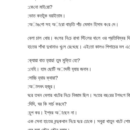
:‌কে‌নো মাই‌য়ো?
:ভাত কতটুক বয়াইতাম।
:অাঙ‌গো সহ অা‌রো বাড়‌তি পাঁচ মেমান হিসাব ক‌রে দে।
‌বেলা চাল ধোয়। ক‌লের নি‌চে রাখা স্টি‌লের থা‌লে ওর প্র‌তি‌বিম্বর
হা‌তের শাঁখা দুখানাও খু‌লে রে‌খে‌ছে। এই‌তো কালও পিশাচের দল এ‌সে
:ক্যায়া বাত হ্যায়! তুম মুক্তি হো?
:‌নে‌হি। হাম ছো‌টি অাদমী হ্যায় জনাব।
:সাচ্চি হ্যায় ক্যায়া?
:অালবৎ হুজুর।
ঘ‌রে তখন বেলার খা‌টের নি‌চে নিজাম ছিল। স‌তের বছ‌রের টগব‌গে কি‌
:‌দি‌দি, ঘর কি সার্চ কর‌বে?
:চুপ কর। ইশ্বর অা‌ছেন না।
এক সেনা হা‌তের বন্দুকখান নি‌য়ে ঘ‌রে ঢো‌কে। সবুরা খাতুন খা‌টে শে