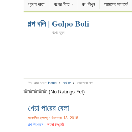
প্রথম পাতা
গল্পের বিষয়
গল্প লিখুন
আমাদের সম্পর্কে
গল্প বলি | Golpo Boli
গল্পের ভুবন
You are here:
Home
ছোট গল্প
খেয়া পা‌রের বেলা
(No Ratings Yet)
খেয়া পা‌রের বেলা
প্রকাশিত হয়েছে : ডিসেম্বর 18, 2018
গল্প লিখেছেন :
অহনা কিঙ্বতী