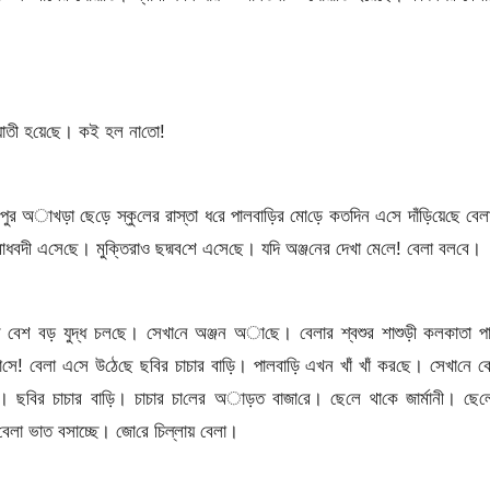
য়াতী হ‌য়ে‌ছে। কই হল না‌তো!
 অাখড়া ছে‌ড়ে স্কু‌লের রাস্তা ধ‌রে পালবা‌ড়ির মো‌ড়ে কত‌দিন এ‌সে দাঁড়ি‌য়ে‌ছে বে
 মাধবদী এ‌সে‌ছে। মুক্তিরাও ছদ্মব‌শে এ‌সে‌ছে। য‌দি অঞ্জ‌নের দেখা মে‌লে! বেলা বল‌বে।
ীপুর বেশ বড় যুদ্ধ চল‌ছে। সেখা‌নে অঞ্জন অা‌ছে। বেলার শ্বশুর শাশুড়ী কলকাতা পা
সে! বেলা এ‌সে উ‌ঠে‌ছে ছ‌বির চাচার বা‌ড়ি। পালবা‌ড়ি এখন খাঁ খাঁ কর‌ছে। সেখা‌নে 
। ছ‌বির চাচার বা‌ড়ি। চাচার চা‌লের অাড়ত বাজা‌রে। ছে‌লে থা‌কে জার্মানী। ‌ছে‌
বেলা ভাত বসাচ্ছে। জো‌রে চিল্লায় বেলা।