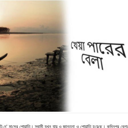
ট-ন’ মা‌সের পোয়া‌তি। স্বামী যখন যায় ও জানতনা ও পোয়া‌তি হ‌য়ে‌ছে। ক‌দিনপর বেলা