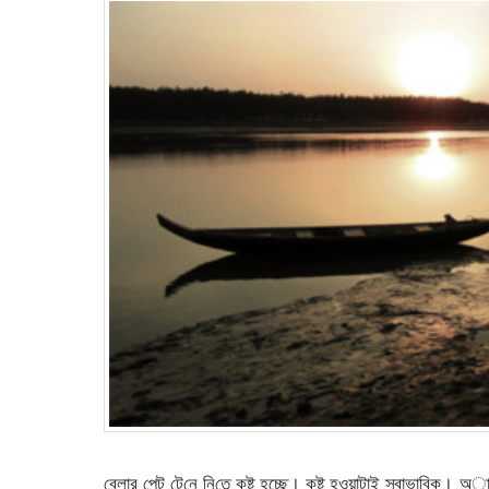
বেলার পেট টে‌নে নি‌তে কষ্ট হচ্ছে। কষ্ট হওয়াটাই স্বাভা‌বিক। অা