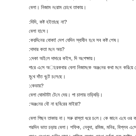
বেলা। নিজাম ন‌রোম চো‌খে তাকায়।
:‌দি‌দি, কষ্ট হইতা‌ছে না?
‌বেলা হা‌সে।
:কয়‌দি‌নের বোকা! দেশ যে‌দিন স্বাধীন হ‌বে সব কষ্ট শেষ।
:দাদার কতা ম‌নে অয়?
:‌দেকা অই‌লে দাদা‌রে কইস, দি‌ অ‌পেক্ষায়।
পা‌রে এ‌সে অা‌রেকবার বেলা নিজাম‌কে অঞ্জ‌নের কথা ম‌নে ক‌রি‌য়ে দে
মু‌খে দাঁত খু‌টে চ‌লে‌ছে।
:‌কেডায়?
‌বেলা ঘোমটাটা টে‌নে দেয়। পা চালায় ত‌ড়িঘ‌ড়ি।
:অঞ্জ‌নের বৌ না ছ‌বি‌রের মাইয়া?
‌বেলা পিছন তাকায় না। সরু রাস্তা ধ‌রে চ‌লে। কে জা‌নে এ‌যে ওর
পর‌দিন ভাত চড়ায় বেলা। শ‌ফিক, নেবুদা, র‌মিজ, ম‌নির, বিপ্লব এ‌স