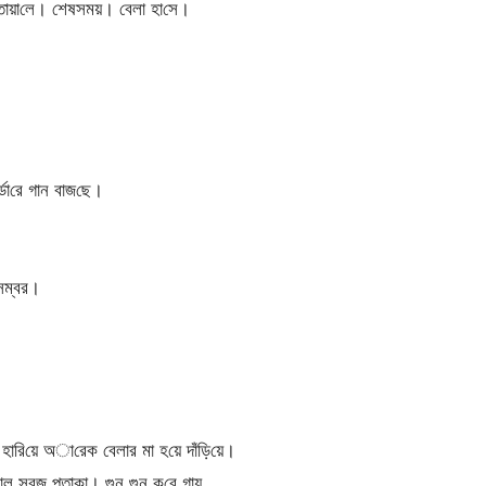
তোয়া‌লে। শেষসময়। বেলা হা‌সে।
্ডা‌রে গান বাজ‌ছে।
েম্বর।
হা‌রি‌য়ে অা‌রেক বেলার মা হ‌য়ে দাঁড়ি‌য়ে।
 লাল সবুজ পতাকা। গুন গুন ক‌রে গায়,