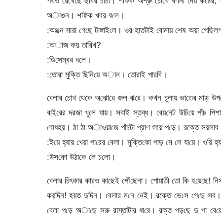
পথও রে‌খে‌ছে ছ‌বির চাচা। শ‌ফিক অশ্রু চো‌খে বর্ণনা দেয় কষ্টের,
অাগুন। শ‌ফিক খবর ব‌লে।
:অঞ্জন মারা গে‌ছে টাঙ্গাই‌লে। ওর হাতটাই বোমায় শেষ অয়া গে‌ছ
:অাজ কয় তা‌রিখ?
:‌ডি‌সেম্ব‌র ব‌লে।
:‌তোরা মুক্তি ছি‌নি‌য়ে অান। তোরাই পার‌বি।
‌বেলার চোখ থে‌কে অ‌ঝো‌রে জল ঝ‌রে। কখন চুলায় ভা‌তের মাড় উপ‌
বাই‌রের দরজা খু‌লে যায়। সবাই স্তব্ধ। বেয়‌নেট উ‌চি‌য়ে পাঁচ পিশা
বোধহয়। ঠা ঠা অাওয়া‌জে পাঁচটা প্রাণ শুয়ে প‌ড়ে। রক্তে সয়লাব মে‌
:ই‌য়ে হ্যায় খেয়া পা‌রের বেলা। মুক্তি‌কো পাড় মে লে যা‌য়ে। ও‌য়ি হ্
:উস‌কো উঠা‌কে লে চ‌লো।
‌বেলার চিৎকার কারও কা‌ছেই পৌঁ‌ছেনা। পোয়াতী তো কি হ‌য়ে‌ছে! 
কয়‌দিন! হয়ত দু‌দিন। বেলার ম‌নে নেই। রক্তে ভে‌সে গে‌ছে স
বেলা প‌ড়ে অা‌ছে সরু রাস্তাটার ধা‌রে। রক্ত পড়‌ছে দু পা বে‌য়ে।