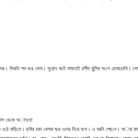
য়। ফির‌তি পথ ধ‌রে বেলা। পু‌রোন ঘা‌টে নামতেই রশীদ মুন্সির সং‌গে চোখা‌চো‌খি। নো
 কাল ডে‌কে অান‌বে!
ে ও‌ঠে বা‌ড়ি‌তে। ছ‌বির চাচা বেলার ঘ‌রে ও‌দের নি‌য়ে ব‌সে। এ ঘরটা পেছ‌নে। অার যা