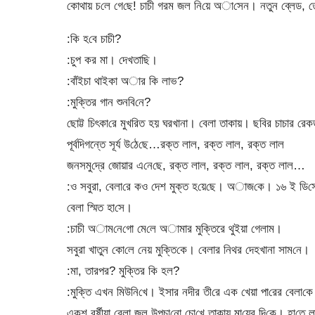
কোথায় চ‌লে গে‌ছে! চাচী গরম জল নি‌য়ে অা‌সেন। নতুন ব্লেড, 
:‌কি হ‌বে চা‌চী?
:চুপ কর মা। দেখ‌তাছি।
:বাঁইচা থাইকা অার কি লাভ?
:মু‌ক্তির গান শুন‌বি‌নে?
‌ছোট্ট চিৎকা‌রে মুখ‌রিত হয় ঘরখানা। বেলা তাকায়। ছ‌বির চাচার রেকর
পূর্ব‌দিগন্তে সূর্য উ‌ঠে‌ছে…রক্ত লাল, রক্ত লাল, রক্ত লাল
জনসমু‌দ্রে জোয়ার এ‌নে‌ছে, রক্ত লাল, রক্ত লাল, রক্ত লাল…
:ও সবুরা, বেলা‌রে কও দেশ মুক্ত হ‌য়ে‌ছে। অাজ‌কে। ১৬ ই ডি‌স
‌বেলা স্মিত হা‌সে।
:চাচী অাম‌নে‌গো মে‌লে অামার মুক্তিরে থুইয়া গেলাম।
সবুরা খাতুন কো‌লে নেয় মুক্তি‌কে। বেলার নিথর দেহখানা সাম‌নে।
:মা, তারপর? মুক্তির কি হল?
:মুক্তি এখন মিউ‌নি‌খে। ইসার নদীর তী‌রে এক খেয়া পা‌রের বেলা‌কে 
‌একুশ বর্ষীয়া বেলা জল উপচা‌নো চো‌খে তাকায় মা‌য়ের দি‌কে। হা‌তে