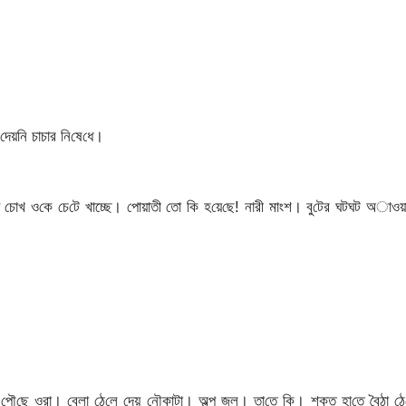
দেয়‌নি চাচার নি‌ষে‌ধে।
প চোখ ও‌কে চে‌টে খাচ্ছে। পোয়াতী তো কি হ‌য়ে‌ছে! নারী মাংশ। বু‌টের ঘটঘট অাও
াড় পৌ‌ছে ওরা। বেলা ঠে‌লে দেয় নৌকাটা। অল্প জল। তা‌তে কি। শক্ত হা‌তে বৈঠা ঠে