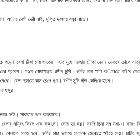
 অত্যাচা‌রের বর্ণনা। মা, বোন, এমন‌কি শিশু‌দেরও রেহাই দেয় না পিশাচরা। চাচার চো
িলগা। অার বেশী দেরী নাই, মুক্তি দরজায় কড়া না‌ড়ে।
চে প‌ড়ে। বেলা ঠিকা দেয় ভা‌তের। হাত মু‌ছে দরজায় ‌টোকা দেয়। ভেত‌রে ঢো‌কে মাত
‌চের প্র‌বেশ। সং‌গে নোয়াপাড়ার রশীদ মুন্সি। ছ‌বির চাচা পা‌নি অান‌তে বাই‌রে গে‌
ঝে। বেলা দুহা‌তে কান চে‌পে ধ‌রে। রশীদ মুন্সি দাঁত কে‌লি‌য়ে হা‌সে।
যায় হুজুর।
নিস্তার নেই। সারারাত চ‌লে অত্যাচার।
ব। বেলার সম্বিৎ ফিরল এক সকা‌লে। ভোর হয় হয়। নর‌পিশাচরা সব উধাও। কারণ 
 ‌বেলা‌কে যে‌তে হ‌বে। ছ‌বির চাচা দুহা‌তে বেলা‌কে মে‌ঝে‌তে শুই‌য়ে দেয়। চাচীর জ