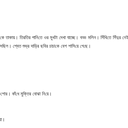
 দি‌কে তাকায়। তির‌তির পা‌নি‌তে ওর মুখটা দেখা যাচ্ছে। বড্ড ম‌লিন। সিঁথি‌তে সিঁদুর ন
‌ছিল। শ্বেত শুভ্র দা‌ড়ির ছ‌বির চাচা‌কে বেশ শা‌সি‌য়ে গে‌ছে।
শোর। কাঁ‌ধে মুক্তির বোঝা নি‌য়ে।
ায়া।