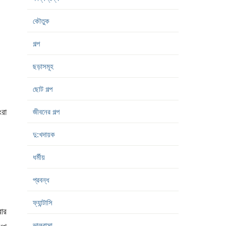
কৌতুক
গল্প
ছড়াসমূহ
ছোট গল্প
ংরা
জীবনের গল্প
দু:খদায়ক
ধর্মীয়
প্রবন্ধ
ফ্যান্টাসি
বার
ভালবাসা