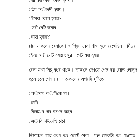
:ঘর ম্যা কৌন কৌন হ্যায়।
:‌তিন অাদমী হ্যায়।
:‌তিসরা কৌন হ্যায়?
:‌মেরী বে‌টি জনাব।
:কাহা হ্যায়?
চাচা ডাক‌লেন বেলা‌কে। ভা‌গ্যিস বেলা শাঁখা খু‌লে রে‌খে‌ছিল। সিঁদুর 
:ই‌য়ে মেরী বে‌টি হ্যায় হুজুর। পেট ম্যা হ্যায়।
‌বেলা মাথা নিচু ক‌রে থা‌কে। তাকা‌লে দেখ‌তে পেত ছয় জোড় লোলু
তু‌লে চ‌লে গেল। চাচা তাকা‌লেন অপরাধী দৃষ্টি‌তে।
:অাবার অাই‌বো মা।
:জা‌নি।
:‌নিজাম‌রে পার কর‌তে অইব।
:অা‌মি যাইতা‌ছি চাচা।
‌নিজাম‌কে হাত চে‌পে ধ‌রে ছো‌টে বেলা। সরু রাস্তাটা ধ‌রে গাঙপ