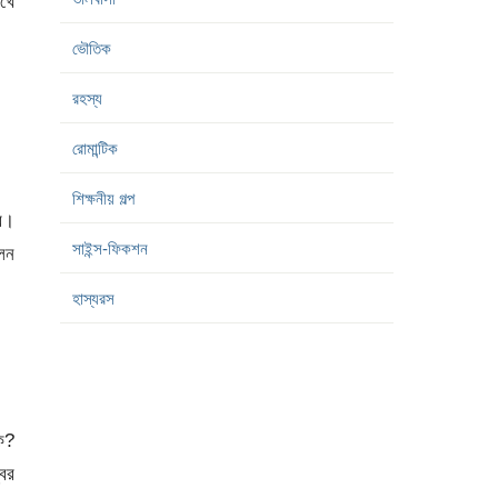
‌খে
ভৌতিক
রহস্য
রোমান্টিক
শিক্ষনীয় গল্প
্র।
সাইন্স-ফিকশন
লেন
হাস্যরস
কি?
্বর