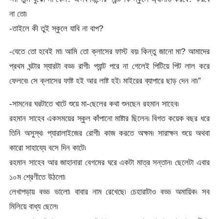
না তো৷
-তাইলে কী তুই স্কুলে যাবি না বাপ?
-যেতে তো হবেই মা৷ আমি তো ক্লাসের ফাস্ট বয়৷ কিন্তু জানো মা? আমাদের
প্রথম ঘন্টার স্যারটা বড্ড রাগী৷ প্যান্ট পরে না গেলেই পিটিয়ে পিট লাল করে
ফেলবে৷ সে ক্লাসের ফাষ্ট হই আর লাষ্ট হই৷ মাইরের ব্যাপারে ছাড় দেন না৷”
-সামনের ঘরটাতে খাটে শুয়ে মা-ছেলের কথা শুনছেন রহমান সাহেব৷
রহমান সাহেব একসময়ের স্কুল কাঁপানো মাষ্টার ছিলেন৷ বিগত কয়েক বছর ধরে
তিনি অসুস্থ৷ প্যারালাইজের রোগী৷ কাজ করতে অক্ষম৷ সারাক্ষন শুয়ে অথবা
কারো সাহায্যে বসে দিন কাটে৷
রহমান সাহেব আর জাহানারা বেগমের ঘরে একটা মাত্র সন্তান৷ ছেলেটা এবার
১০ম শ্রেণীতে উঠলো৷
লেখাপড়ায় বড্ড ভালো৷ বাবার নাম রেখেছে৷ চেহারাটাও বড্ড অমায়িক৷ সব
মিলিয়ে বাধ্য ছেলে৷