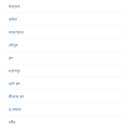
উপন্যাস
কবিতা
কাব্যগ্রন্থ
কৌতুক
গল্প
ছড়াসমূহ
ছোট গল্প
জীবনের গল্প
দু:খদায়ক
ধর্মীয়