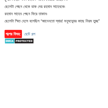
ছেলেটা পেছন থেকে ডাক দেয় রহমান সাহেবকে৷
রহমান সাহেব পেছন ফিরে তাকান৷
ছেলেটা স্মিত হেসে বলেছিল “জানেনতো স্যার! মনুষত্ব্যের কাছে নিয়ম তুচ্ছ”
গল্পের বিষয়:
ছোট গল্প