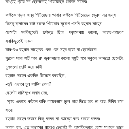
মধ্যেই প্রায় সব ছেলেকেই পিটিয়েছেন রহমান সাহেব৷
কাউকে পড়ার জন্য পিটিয়েছন৷ আবার কাউকে পিটিয়েছেন ড্রেস এর জন্য৷
কিন্তু ক্লাসের ফাষ্ট বয়কে পিটানোর সুযোগ পাননি রহমান সাহেব৷
ছেলেটা সবকিছুতেই দুর্দান্ত ছিল৷ পড়ালেখায় ভালো, আচার-আচরণ
সবকিছুতেই দারুন৷
তারপরও রহমান সাহেবের কেন যেন সহ্য হতো না ছেলেটাকে৷
পুরনো সাদা শার্ট আর রং জ্বলসানো কালো প্যান্ট পরে স্কুলে আসতো ছেলেটা৷
চুলগুলো ছোট করে কাটা৷
রহমান সাহেব একদিন জিজ্ঞেস করেছিল,
-তুই এভাবে চুল কাটিস কেন?
ছেলেটা হাসিমুখে জবাব দেয়,
-স্যার এভাবে কাটলে বাকি কয়েকমাস চুলে হাত দিতে হবে না আর৷ দিব্যি চলে
যাবে৷
রহমান সাহেব জবাবে কিছু বলেন না৷ আস্তে করে বসতে বলেন৷
অবাক হন, এত অভাবের মাঝেও ছেলেটা কি অমায়িকভাবে হেসে সাধারন ভাবে