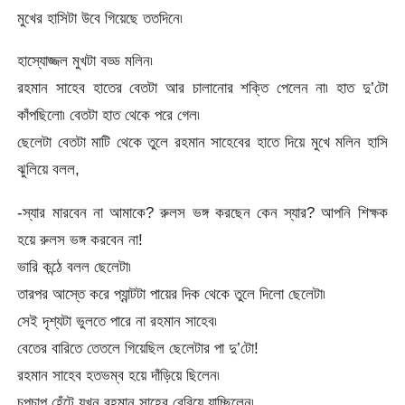
মুখের হাসিটা উবে গিয়েছে ততদিনে৷
হাস্যোজ্জল মুখটা বড্ড মলিন৷
রহমান সাহেব হাতের বেতটা আর চালানোর শক্তি পেলেন না৷ হাত দু’টো
কাঁপছিলো৷ বেতটা হাত থেকে পরে গেল৷
ছেলেটা বেতটা মাটি থেকে তুলে রহমান সাহেবের হাতে দিয়ে মুখে মলিন হাসি
ঝুলিয়ে বলল,
-স্যার মারবেন না আমাকে? রুলস ভঙ্গ করছেন কেন স্যার? আপনি শিক্ষক
হয়ে রুলস ভঙ্গ করবেন না!
ভারি কন্ঠে বলল ছেলেটা৷
তারপর আস্তে করে প্যান্টটা পায়ের দিক থেকে তুলে দিলো ছেলেটা৷
সেই দৃশ্যটা ভুলতে পারে না রহমান সাহেব৷
বেতের বারিতে তেতলে গিয়েছিল ছেলেটার পা দু’টো!
রহমান সাহেব হতভম্ব হয়ে দাঁড়িয়ে ছিলেন৷
চুপচাপ হেঁটে যখন রহমান সাহেব বেরিয়ে যাচ্ছিলেন৷