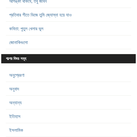
আশঙ্কা থাকবে, তবু জীবন
প্রতিবার শীতে ভিজে তুমি জ্যোস্না হয়ে যাও
কবিতা: পুতুল খেলার ভুল
জোনাকিগুলো
গল্পের বিষয় সমূহ
অনুপ্রেরণা
অনুবাদ
অন্যান্য
ইতিহাস
ইসলামিক