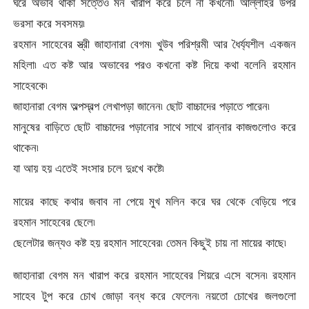
ঘরে অভাব থাকা সত্তেও মন খারাপ করে চলে না কখনো৷ আল্লাহর উপর
ভরসা করে সবসময়৷
রহমান সাহেবের স্ত্রী জাহানারা বেগম৷ খুউব পরিশ্রমী আর ধৈর্য্যশীল একজন
মহিলা৷ এত কষ্ট আর অভাবের পরও কখনো কষ্ট দিয়ে কথা বলেনি রহমান
সাহেবকে৷
জাহানারা বেগম অল্পস্বল্প লেখাপড়া জানেন৷ ছোট বাচ্চাদের পড়াতে পারেন৷
মানুষের বাড়িতে ছোট বাচ্চাদের পড়ানোর সাথে সাথে রান্নার কাজগুলোও করে
থাকেন৷
যা আয় হয় এতেই সংসার চলে দুঃখে কষ্টে৷
মায়ের কাছে কথার জবাব না পেয়ে মুখ মলিন করে ঘর থেকে বেড়িয়ে পরে
রহমান সাহেবের ছেলে৷
ছেলেটার জন্যও কষ্ট হয় রহমান সাহেবের৷ তেমন কিছুই চায় না মায়ের কাছে৷
জাহানারা বেগম মন খারাপ করে রহমান সাহেবের শিয়রে এসে বসেন৷ রহমান
সাহেব টুপ করে চোখ জোড়া বন্ধ করে ফেলেন৷ নয়তো চোখের জলগুলো