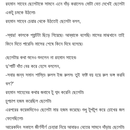
রহমান সাহেব ছেলেটাকে সামনে এনে দাঁড় করালেন৷ মোটা বেত দেখেই ছেলেটা
একটু চমকে উঠলো৷
রহমান সাহেব চেয়ার থেকে উঠতেই ছেলেটা বলল,
-স্যার! কালকে প্যান্টটা ছিড়ে গিয়েছে৷ আব্বাকে বলেছি৷ মাসের মাঝখানে তাই
কিনে দিতে পারেনি৷ মাসের শেষে কিনে দিবে বলেছে৷
ছেলেটার কথা শুনেও শুনলেন না রহমান সাহেব৷
দু’পাটি দাঁত বের করে হেসে বললেন,
-সবার জন্য সমান শাস্তি৷ রুলস ইজ রুলস৷ তুই ফাষ্ট বয় হয়ে রুল ভঙ্গ করবি
বল?’
রহমান সাহেবের কথার জবাবে টু শব্দ করেনি ছেলেটা৷
চুপচাপ হজম করেছিল ছেলেটা৷
এরপরের কয়েকদিনেও ছেলেটা মার হজম করেছে৷ শুধু টুপটুপ করে চোখের জল
ফেলেছিলো৷
আরেকদিন সকালে জীর্ণসীর্ণ চেহারা নিয়ে আবারও বেতের সামনে দাঁড়ায় ছেলেটা৷