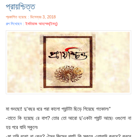
প্রায়শ্চিত্ত
প্রকাশিত হয়েছে : ডিসেম্বর 3, 2018
গল্প লিখেছেন :
ইমতিয়াজ আহম্মেদ(ইমতু)
মা শুনছো! দু’বছর ধরে পরা কালো প্যান্টটা ছিড়ে গিয়েছে গতকাল৷”
-তাতে কি হয়েছে রে বাপ? তোর তো আরো দু’একটা প্যান্ট আছে৷ ওগুলো না
হয় পরে যাবি স্কুলে৷
-মা তুমি বুঝো না কেন? ঐসব জিন্সের প্যান্ট কি স্কুলে এ্যালাউ করবে? করবে