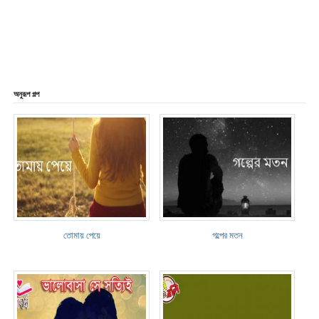
অনুরূপ গল্প
তোমায় পেয়ে
গল্পের মতন