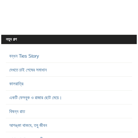
নতুন গল্প
বন্ধন Ties Story
দেখতে চাই শেষের সমাধান
কালরাত্রি
একটি ফেসবুক ও রাজার ছোট মেয়ে।
বিষন্ন রাত
আশঙ্কা থাকবে, তবু জীবন