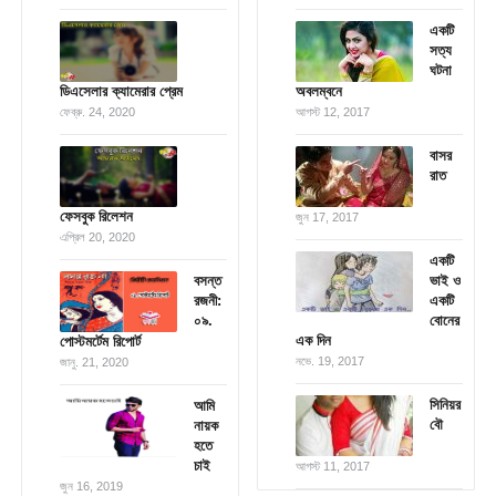
একটি
সত্য
ঘটনা
ডিএসেলার ক্যামেরার প্রেম
অবলম্বনে
ফেব্রু. 24, 2020
আগস্ট 12, 2017
বাসর
রাত
ফেসবুক রিলেশন
জুন 17, 2017
এপ্রিল 20, 2020
একটি
বসন্ত
ভাই ও
রজনী:
একটি
০৯.
বোনের
এক দিন
পোস্টমর্টেম রিপোর্ট
নভে. 19, 2017
জানু. 21, 2020
সিনিয়র
আমি
বৌ
নায়ক
হতে
চাই
আগস্ট 11, 2017
জুন 16, 2019