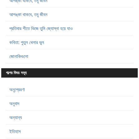
আশঙ্কা থাকবে, তবু জীবন
আশঙ্কা থাকবে, তবু জীবন
প্রতিবার শীতে ভিজে তুমি জ্যোস্না হয়ে যাও
কবিতা: পুতুল খেলার ভুল
জোনাকিগুলো
গল্পের বিষয় সমূহ
অনুপ্রেরণা
অনুবাদ
অন্যান্য
ইতিহাস