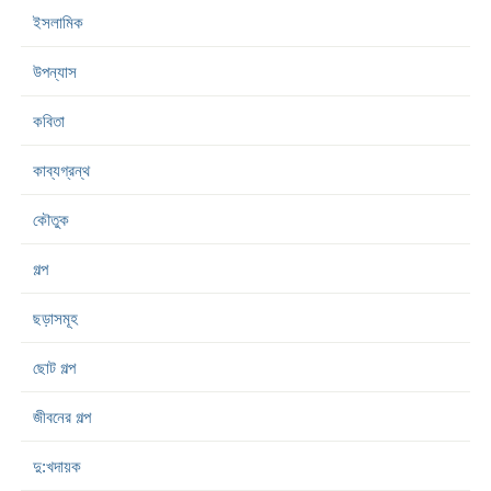
ইসলামিক
উপন্যাস
কবিতা
কাব্যগ্রন্থ
কৌতুক
গল্প
ছড়াসমূহ
ছোট গল্প
জীবনের গল্প
দু:খদায়ক