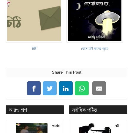
চিঠি
ভেসে যাই জলের গ্রহে
Share This Post
আরও গল্প
সর্বাধিক পঠিত
আমার
বউ