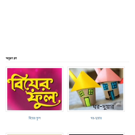
অনুরূপ গল্প
বিয়ের ফুল
ঘর-দুয়ার