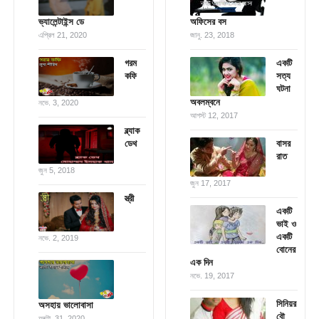
ভ্যালেন্টাইন্স ডে
অফিসের বস
এপ্রিল 21, 2020
জানু. 23, 2018
গরম
একটি
কফি
সত্য
ঘটনা
অবলম্বনে
নভে. 3, 2020
আগস্ট 12, 2017
ব্ল্যাক
ডেথ
বাসর
রাত
জুন 5, 2018
জুন 17, 2017
স্ত্রী
একটি
ভাই ও
একটি
নভে. 2, 2019
বোনের
এক দিন
নভে. 19, 2017
সিনিয়র
অসহায় ভালোবাসা
বৌ
অক্টো. 31, 2020