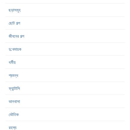
ছড়াসমূহ
ছোট গল্প
জীবনের গল্প
দু:খদায়ক
ধর্মীয়
প্রবন্ধ
ফ্যান্টাসি
ভালবাসা
ভৌতিক
রহস্য