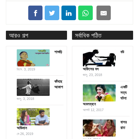
আরও গল্প
সর্বাধিক পঠিত
শাশুড়ি
বউ
অফিসের বস
ডিসে. 3, 2019
জানু. 23, 2018
কাঁদছে
আকাশ
একটি
সত্য
ঘটনা
জানু. 3, 2018
অবলম্বনে
আগস্ট 12, 2017
বাসর
রাত
অভিমান
মে 26, 2019