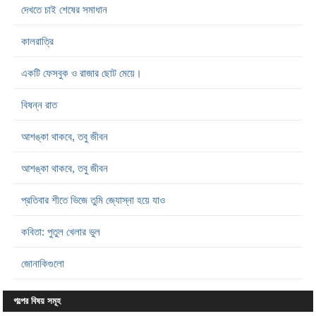
দেখতে চাই শেষের সমাধান
কালরাত্রি
একটি ফেসবুক ও রাজার ছোট মেয়ে।
বিষন্ন রাত
আশঙ্কা থাকবে, তবু জীবন
আশঙ্কা থাকবে, তবু জীবন
প্রতিবার শীতে ভিজে তুমি জ্যোস্না হয়ে যাও
কবিতা: পুতুল খেলার ভুল
জোনাকিগুলো
গল্পের বিষয় সমূহ