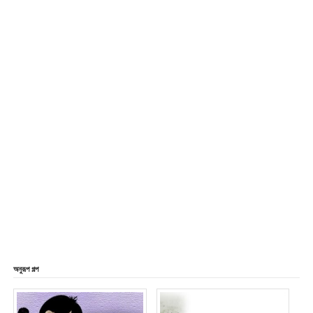
অনুরূপ গল্প