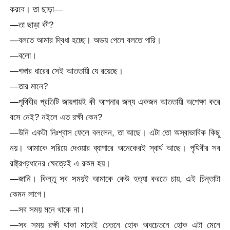
করবে। তা ছাড়া—
—তা ছাড়া কী?
—বলতে আমার দ্বিধা হচ্ছে। অভয় পেলে বলতে পারি।
—বলো।
—গঙ্গার ধারের সেই আততায়ী যে রয়েছে।
—তার মানে?
—পৃথিবীর প্রতিটি জায়গায়ই কী আপনার জন্য একজন আততায়ী অপেক্ষা করে
বসে নেই? নইলে এত রক্ষী কেন?
—উনি একটা নিঃশ্বাস ফেলে বললেন, তা আছে। এটা তো অস্বাভাবিক কিছু
নয়। আমাকে সরিয়ে দেওয়ার ব্যাপারে অনেকেরই স্বার্থ আছে। পৃথিবীর সব
রাষ্ট্রপ্রধানের ক্ষেত্রেই এ রকম হয়।
—জানি। কিন্তু সব সময়ই আমাকে কেউ হত্যা করতে চায়, এই চিন্তাটা
কেমন লাগে।
—সব সময় মনে থাকে না।
—সব সময় রক্ষী থাকা মানেই চেতনে হোক অবচেতনে হোক এটা মেনে