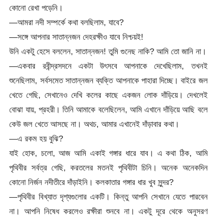
কোনো রেখা পড়েনি।
—আমরা নদী সম্পর্কে কথা বলছিলাম, যাবে?
—সঙ্গে আপনার সাতান্নজন দেহরক্ষীও যাবে নিশ্চয়ই!
উনি একটু হেসে বললেন, সাতান্নজন! তুমি গুনেছ নাকি? আমি তো জানি না।
—একবার রবীন্দ্রসদনে একটা উৎসবে আপনাকে দেখেছিলাম, তখনই
শুনেছিলাম, সর্বসমেত সাতান্নজন ব্যক্তি আপনাকে পাহারা দিচ্ছে। বাইরে জল
খেতে গেছি, সেখানেও দেখি কলের কাছে একজন লোক দাঁড়িয়ে। দেখলেই
বোঝা যায়, প্রহরী। তিনি আমাকে বলেছিলেন, আমি এখানে দাঁড়িয়ে আছি বলে
কেউ জল খেতে আসছে না। অথচ, আমার এখানেই দাঁড়াবার কথা।
—এ রকম হয় বুঝি?
যাই হোক, চলো, আজ আমি একাই গঙ্গার ধারে যাব। এ কথা ঠিক, আমি
পৃথিবীর সর্বত্র গেছি, করতলের মতনই পৃথিবীটা চিনি। অনেক অনেকদিন
কোনো নির্জন নদীতীরে দাঁড়াইনি। কলকাতার গঙ্গার ধার খুব সুন্দর?
—পৃথিবীর বিখ্যাত দৃশ্যগুলোর একটি। কিন্তু আপনি সেখানে যেতে পারবেন
না। আপনি নিষেধ করলেও রক্ষীরা শুনবে না। একটু দূরে থেকে অনুসরণ