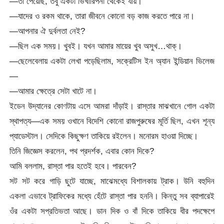
—তা পেয়েছি, তবু একটা ভিখারিপনা থেকেই যায়।
—যাদের ও রকম থাকে, তারা জীবনে কোনো বড় কাজ করতে পারে না।
—আপনার ঐ দুর্বলতা নেই?
—ছিল এক সময়। খুবই। যখন আমার মায়ের খুব অসুখ…থাক্।
—ছেলেবেলায় একটা লেখা পড়েছিলাম, সক্রেটিস ইন অ্যান ইন্ডিয়ান ভিলেজ
—
—আমার ক্ষেত্রে সেটা খাটে না।
ইডেন উদ্যানের কোণটায় এসে আমরা দাঁড়াই। রাস্তার মাঝখানে গোল একটা
স্থাপত্য—এক সময় ওখানে বিদেশি কোনো রাজপুরুষের মূর্তি ছিল, এখন শূন্য
প্যাডেস্টাল। সেদিকে কিছুক্ষণ তাকিয়ে রইলেন। মনোরম হাওয়া দিচ্ছে।
তিনি জিজ্ঞেস করলেন, পথ প্রদর্শক, এবার কোন দিকে?
আমি বললাম, রাস্তা পার হতেই হবে। পারবেন?
সট সট করে গাড়ি ছুটে যাচ্ছে, মাঝেমধ্যে বিশালকায় ট্রাক। উনি বহুদিন
একলা এভাবে ট্রাফিকের মধ্যে হেঁটে রাস্তা পার হননি। কিন্তু সব ব্যাপারেই
ওঁর একটা সপ্রতিভতা আছে। ডান দিক ও বাঁ দিকে তাকিয়ে ধীর পদক্ষেপে