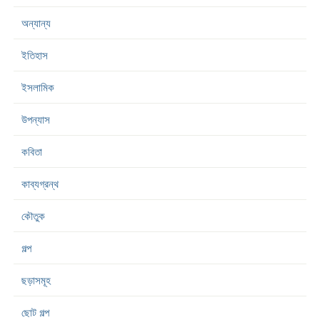
অন্যান্য
ইতিহাস
ইসলামিক
উপন্যাস
কবিতা
কাব্যগ্রন্থ
কৌতুক
গল্প
ছড়াসমূহ
ছোট গল্প