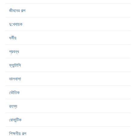
জীবনের গল্প
দু:খদায়ক
ধর্মীয়
প্রবন্ধ
ফ্যান্টাসি
ভালবাসা
ভৌতিক
রহস্য
রোমান্টিক
শিক্ষনীয় গল্প