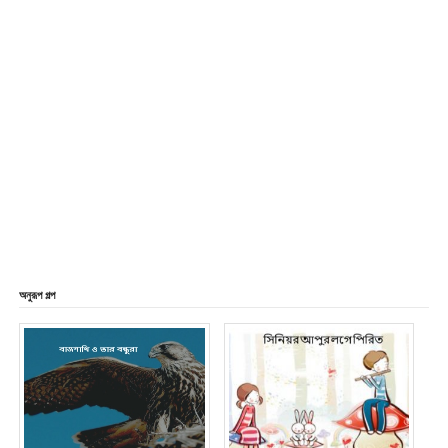
অনুরূপ গল্প