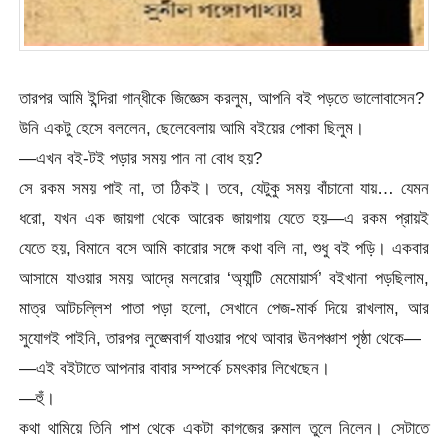
তারপর আমি ইন্দিরা গান্ধীকে জিজ্ঞেস করলুম, আপনি বই পড়তে ভালোবাসেন?
উনি একটু হেসে বললেন, ছেলেবেলায় আমি বইয়ের পোকা ছিলুম।
—এখন বই-টই পড়ার সময় পান না বোধ হয়?
সে রকম সময় পাই না, তা ঠিকই। তবে, যেটুকু সময় বাঁচানো যায়… যেমন
ধরো, যখন এক জায়গা থেকে আরেক জায়গায় যেতে হয়—এ রকম প্রায়ই
যেতে হয়, বিমানে বসে আমি কারোর সঙ্গে কথা বলি না, শুধু বই পড়ি। একবার
আসামে যাওয়ার সময় আদ্রে মলরোর ‘অ্যান্টি মেমোয়ার্স’ বইখানা পড়ছিলাম,
মাত্র আটচল্লিশ পাতা পড়া হলো, সেখানে পেজ-মার্ক দিয়ে রাখলাম, আর
সুযোগই পাইনি, তারপর লুঙ্মেবার্গ যাওয়ার পথে আবার ঊনপঞ্চাশ পৃষ্ঠা থেকে—
—এই বইটাতে আপনার বাবার সম্পর্কে চমৎকার লিখেছেন।
—হুঁ।
কথা থামিয়ে তিনি পাশ থেকে একটা কাগজের রুমাল তুলে নিলেন। সেটাতে