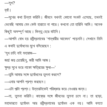
—সুখ?
হ্যাঁ।
—সুখের কথা চিন্তা করিনি। জীবনে যখনই কোনো সংকট এসেছে, তখনই
ভেবেছি আমায় যেন কেউ হারাতে না পারে। কখনো তো হারিনি আমি। অনেক
কিছুই অসম্পূর্ণ আছে। কিন্তু হেরে যাইনি।
—আপনি বোধ হয় রবীন্দ্রনাথের ‘গান্ধারীর আবেদন’ পড়েননি। সেখানে তিনি
এ কথাই দুর্যোধনের মুখে বসিয়েছেন :
‘সুখ চাহি নাই মহারাজ—
জয়! জয় চেয়েছিনু, জয়ী আমি আজ।
ক্ষুদ্র সুখে ভরে নাকো ক্ষত্রিয়ের ক্ষুধা—’
—তুমি আমার সঙ্গে দুর্যোধনের তুলনা করলে?
—এবার আপনি প্রশ্ন করছেন।
—এটা পাল্টা প্রশ্ন। উত্তরটাকেই পরিষ্কার করে নেওয়ার জন্য।
—না, তুলনা করিনি। কাব্যের সঙ্গে জীবনের তুলনা চলে না। তা ছাড়া,
মহাভারতে দুর্যোধন আর রবীন্দ্রনাথের দুর্যোধন এক নয়। আমি বলতে