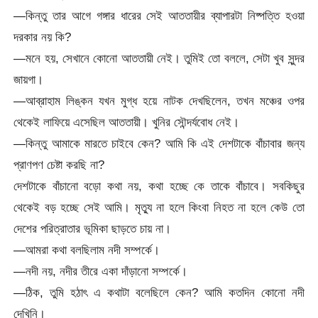
—কিন্তু তার আগে গঙ্গার ধারের সেই আততায়ীর ব্যাপারটা নিষ্পত্তি হওয়া
দরকার নয় কি?
—মনে হয়, সেখানে কোনো আততায়ী নেই। তুমিই তো বললে, সেটা খুব সুন্দর
জায়গা।
—আব্রাহাম লিঙ্কন যখন মুগ্ধ হয়ে নাটক দেখছিলেন, তখন মঞ্চের ওপর
থেকেই লাফিয়ে এসেছিল আততায়ী। খুনির সৌন্দর্যবোধ নেই।
—কিন্তু আমাকে মারতে চাইবে কেন? আমি কি এই দেশটাকে বাঁচাবার জন্য
প্রাণপণ চেষ্টা করছি না?
দেশটাকে বাঁচানো বড়ো কথা নয়, কথা হচ্ছে কে তাকে বাঁচাবে। সবকিছুর
থেকেই বড় হচ্ছে সেই আমি। মৃত্যু না হলে কিংবা নিহত না হলে কেউ তো
দেশের পরিত্রাতার ভূমিকা ছাড়তে চায় না।
—আমরা কথা বলছিলাম নদী সম্পর্কে।
—নদী নয়, নদীর তীরে একা দাঁড়ানো সম্পর্কে।
—ঠিক, তুমি হঠাৎ এ কথাটা বলেছিলে কেন? আমি কতদিন কোনো নদী
দেখিনি।