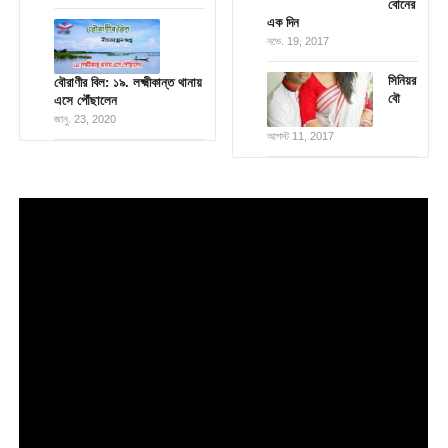
বোনের
এক দিন
নভে. 19, 2017
সিনিয়র
বৌরাণীর বিল: ১৯. লক্ষ্মীকান্ত থানায়
বৌ
এসে পৌঁছালেন
জানু. 23, 2020
আগস্ট 11, 2017