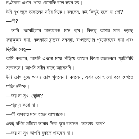
লণ্ঠনকে এখান থেকে জোনাকি বলে ভ্রম হয়।
উনি মুখ তুলে তাকালেন নদীর দিকে। বললেন, কই কিছুই হলো না তো?
—কী?
—আমি ভেবেছিলাম অন্যরকম মনে হবে। কিন্তু আমার মনে পড়ছে
ফরাক্কার কথা, কলকাতা বন্দরের সমস্যা, বাংলাদেশের প্রয়োজনের কথা এবং
দ্বিতীয় সেতু—
আমি বললাম, আপনি এখনো মঞ্চে দাঁড়িয়ে আছেন কিংবা রাজভবনে প্রতিনিধি
সম্মেলনে। আপনি নদীর কাছে আসেননি।
উনি চোখ বুজে আবার চোখ খুললেন। বললেন, এবার তো ভালো করে দেখতে
পাচ্ছি নদীকে।
—জয় না সুখ, কোন্টা?
—প্রশ্ন করো না।
—কী অসহায় মনে হচ্ছে আপনাকে।
একটু দর্পিত ভঙ্গিতে আমার দিকে ঘুরে বললেন, অসহায় কেন?
—জয় না সুখ আপনি বুঝতে পারছেন না।