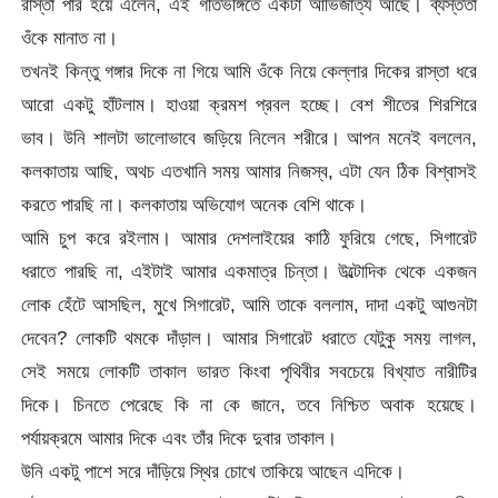
রাস্তা পার হয়ে এলেন, এই গতিভঙ্গিতে একটা আভিজাত্য আছে। ব্যস্ততা
ওঁকে মানাত না।
তখনই কিন্তু গঙ্গার দিকে না গিয়ে আমি ওঁকে নিয়ে কেল্লার দিকের রাস্তা ধরে
আরো একটু হাঁটলাম। হাওয়া ক্রমশ প্রবল হচ্ছে। বেশ শীতের শিরশিরে
ভাব। উনি শালটা ভালোভাবে জড়িয়ে নিলেন শরীরে। আপন মনেই বললেন,
কলকাতায় আছি, অথচ এতখানি সময় আমার নিজস্ব, এটা যেন ঠিক বিশ্বাসই
করতে পারছি না। কলকাতায় অভিযোগ অনেক বেশি থাকে।
আমি চুপ করে রইলাম। আমার দেশলাইয়ের কাঠি ফুরিয়ে গেছে, সিগারেট
ধরাতে পারছি না, এইটাই আমার একমাত্র চিন্তা। উল্টোদিক থেকে একজন
লোক হেঁটে আসছিল, মুখে সিগারেট, আমি তাকে বললাম, দাদা একটু আগুনটা
দেবেন? লোকটি থমকে দাঁড়াল। আমার সিগারেট ধরাতে যেটুকু সময় লাগল,
সেই সময়ে লোকটি তাকাল ভারত কিংবা পৃথিবীর সবচেয়ে বিখ্যাত নারীটির
দিকে। চিনতে পেরেছে কি না কে জানে, তবে নিশ্চিত অবাক হয়েছে।
পর্যায়ক্রমে আমার দিকে এবং তাঁর দিকে দুবার তাকাল।
উনি একটু পাশে সরে দাঁড়িয়ে স্থির চোখে তাকিয়ে আছেন এদিকে।