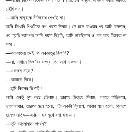
—আমার বিবেক একেক রকম নির্দেশ দেয়, সে জন্যই আপনার কাছে জানতে
চাইছিলাম।
—আমি মানুষকে নীতিবোধ শেখাই না।
আমি ভিখারি শিশুটিকে দশ পয়সা দিলাম। সে চলে যাওয়ার পর আমি বললাম,
ওর প্রতি দয়াবশত আমি পয়সা দিইনি, আমি চাইছিলাম ও যেন আর বিরক্ত না
করে।
—কলকাতায় ও-ই কি একমাত্র ভিখারি?
—না, এখানে ভিখারির সংখ্যা তিন লাখ একজন।
—একজন মানে?
—আমাকে নিয়ে।
—তুমি কিসের ভিখারি?
আমি একটু চুপ করে রইলাম। তারপর উত্তর দিলাম, বলতে যাচ্ছিলাম,
ভালোবাসার, তারপর মনে হলো, এটা একটা ক্লিশে, আবার মনে হলো, ক্লিশে
হলেও সত্যি—অথচ এসব মুখে বলা যায় না।
—তুমি ভালোবাসা পাওনি?