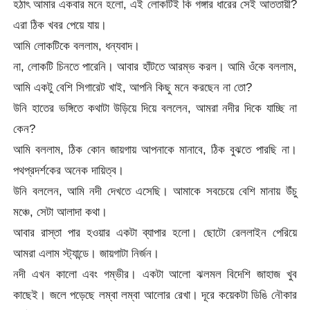
হঠাৎ আমার একবার মনে হলো, এই লোকটিই কি গঙ্গার ধারের সেই আততায়ী?
এরা ঠিক খবর পেয়ে যায়।
আমি লোকটিকে বললাম, ধন্যবাদ।
না, লোকটি চিনতে পারেনি। আবার হাঁটতে আরম্ভ করল। আমি ওঁকে বললাম,
আমি একটু বেশি সিগারেট খাই, আপনি কিছু মনে করছেন না তো?
উনি হাতের ভঙ্গিতে কথাটা উড়িয়ে দিয়ে বললেন, আমরা নদীর দিকে যাচ্ছি না
কেন?
আমি বললাম, ঠিক কোন জায়গায় আপনাকে মানাবে, ঠিক বুঝতে পারছি না।
পথপ্রদর্শকের অনেক দায়িত্ব।
উনি বললেন, আমি নদী দেখতে এসেছি। আমাকে সবচেয়ে বেশি মানায় উঁচু
মঞ্চে, সেটা আলাদা কথা।
আবার রাস্তা পার হওয়ার একটা ব্যাপার হলো। ছোটো রেললাইন পেরিয়ে
আমরা এলাম স্ট্যান্ডে। জায়গাটা নির্জন।
নদী এখন কালো এবং গম্ভীর। একটা আলো ঝলমল বিদেশি জাহাজ খুব
কাছেই। জলে পড়েছে লম্বা লম্বা আলোর রেখা। দূরে কয়েকটা ডিঙি নৌকার