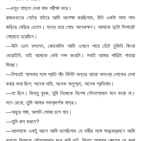
—চলুন তাহলে দেখা যাক পরীক্ষা করে।
রাজভবনের গেটের বাইরে আমি অপেক্ষা করছিলাম, উনি একটা সাদা শাল
জড়িয়ে বেরিয়ে এলেন। সন্ধে হয়ে গেছে অনেকক্ষণ। আমাকে দুটো সিগারেট
পোড়াতে হয়েছিল।
—উনি এসে বললেন, কোনোদিন আমি এখানে পায়ে হেঁটে ঢুকিনি কিংবা
বেরোইনি, তাই আমাকে কেউ লক্ষ করেনি। সবাই আমার গাড়িটা পাহারা
দিচ্ছে।
—নিশ্চয়ই আপনার সঙ্গে প্রতি পাঁচ মিনিট অন্তর আরো অসংখ্য লোকের দেখা
করার কথা ছিল; অনেক দাবি, অনেক অনুগ্রহ, অনেক প্রতিবাদ।
—তা ছিল। কিন্তু যুবক, তুমি নিজেকে বিশেষ সৌভাগ্যবান মনে করো না।
মনে রেখো, তুমি আমার পথপ্রদর্শক মাত্র।
—অদূরে গঙ্গা, আপনি সোজা চলে যান।
—তুমি রাগ করলে?
—আপনাকে একটু আগে আমি বলেছিলাম যে নারীর সঙ্গে সান্ধ্যভ্রমণে আমি
কখনো নিজেকে সৌভাগ্যবান মনে করি বটে, কিন্তু আপনার ক্ষেত্রে সে কথা