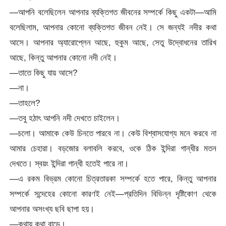
—আপনি বলেছিলেন আপনার ব্যক্তিগত জীবনের সম্পর্কে কিছু একটা—আমি
বলেছিলাম, আপনার কোনো ব্যক্তিগত জীবন নেই। সে জন্যই নদীর কথা
আসে। আপনার অ্যারোপ্লেন আছে, হুকুম আছে, সেতু উদ্বোধনের তারিখ
আছে, কিন্তু আপনার কোনো নদী নেই।
—তাতে কিছু যায় আসে?
—না।
—তাহলে?
—তবু হঠাৎ আপনি নদী দেখতে চাইলেন।
—চলো। আমাকে কেউ চিনতে পারবে না। কেউ বিশ্বাসযোগ্য মনে করবে না
আমার চেহারা। বড়জোর বলাবলি করবে, ওকে ঠিক ইন্দিরা গান্ধীর মতন
দেখতে। স্বয়ং ইন্দিরা গান্ধী হতেই পারে না।
—এ রকম বিভ্রম কোনো চিত্রতারকা সম্পর্কে হতে পারে, কিন্তু আপনার
সম্পর্কে সন্দেহের কোনো কারণই নেই—প্রতিদিন বিভিন্ন দৃষ্টিকোণ থেকে
আপনার অসংখ্য ছবি ছাপা হয়।
—কথায় কথা বাড়ে।