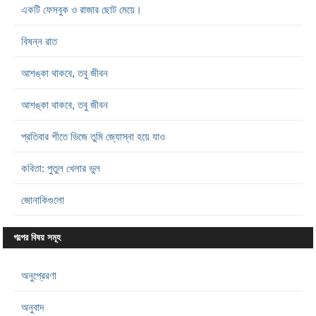
একটি ফেসবুক ও রাজার ছোট মেয়ে।
বিষন্ন রাত
আশঙ্কা থাকবে, তবু জীবন
আশঙ্কা থাকবে, তবু জীবন
প্রতিবার শীতে ভিজে তুমি জ্যোস্না হয়ে যাও
কবিতা: পুতুল খেলার ভুল
জোনাকিগুলো
গল্পের বিষয় সমূহ
অনুপ্রেরণা
অনুবাদ