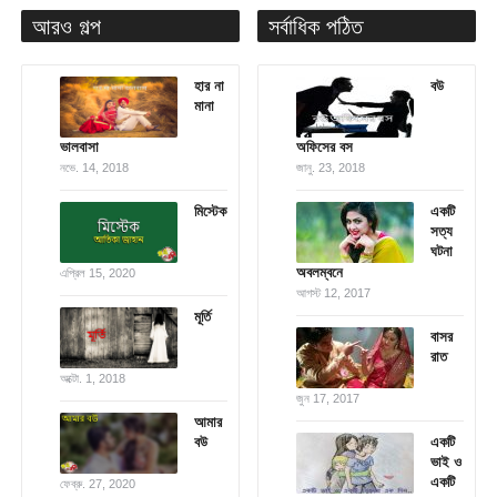
আরও গল্প
সর্বাধিক পঠিত
হার না
বউ
মানা
ভালবাসা
অফিসের বস
নভে. 14, 2018
জানু. 23, 2018
মিস্টেক
একটি
সত্য
ঘটনা
অবলম্বনে
এপ্রিল 15, 2020
আগস্ট 12, 2017
মূর্তি
বাসর
রাত
অক্টো. 1, 2018
জুন 17, 2017
আমার
বউ
একটি
ভাই ও
একটি
ফেব্রু. 27, 2020