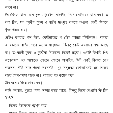
আসে না।
ইংরেজিতে যাকে বলে ফুল থ্রোটেড লাফটার, তিনি সেইভাবে হাসলেন। এ
কথা ঠিক, সব প্রবীণ পুরুষ ও নারীর মধ্যেই কখনো কখনো একটি শিশুকে
খুঁজে পাওয়া যায়।
রেডিও ভবনের পাশ দিয়ে, স্টেডিয়ামের গা ঘেঁষে আমরা হাঁটছিলাম। আবছা
অন্ধকারের রাত্রি, পথে অনেক মানুষজন, কিন্তু কেউ আমাদের লক্ষ করছে
না। অল্পবয়সী যুবক ও যুবতীরা নিজেদের নিয়েই মত্ত। একটি ভিখারি শিশু
অনেকক্ষণ ধরে আমাদের পেছনে পেছনে আসছিল, উনি একটু বিব্রত বোধ
করলেন, উনি সঙ্গে পয়সা আনেননি—খুব সম্ভবত কোনোদিনই ওঁর নিজের
কাছে টাকা-পয়সা থাকে না। অন্তত গত কয়েক বছর।
উনি আমার দিকে তাকালেন।
আমি বললাম, খুচরো পয়সা আমার কাছে আছে, কিন্তু ভিক্ষে দেওয়াটা কি ঠিক
নীতি?
—নিজের বিবেককে প্রশ্ন করো।