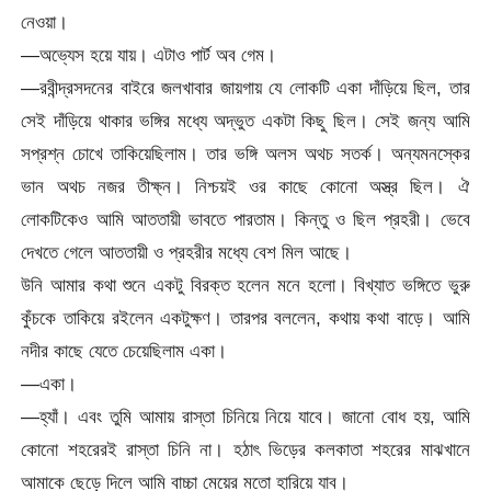
নেওয়া।
—অভ্যেস হয়ে যায়। এটাও পার্ট অব গেম।
—রবীন্দ্রসদনের বাইরে জলখাবার জায়গায় যে লোকটি একা দাঁড়িয়ে ছিল, তার
সেই দাঁড়িয়ে থাকার ভঙ্গির মধ্যে অদ্ভুত একটা কিছু ছিল। সেই জন্য আমি
সপ্রশ্ন চোখে তাকিয়েছিলাম। তার ভঙ্গি অলস অথচ সতর্ক। অন্যমনস্কের
ভান অথচ নজর তীক্ষ্ন। নিশ্চয়ই ওর কাছে কোনো অস্ত্র ছিল। ঐ
লোকটিকেও আমি আততায়ী ভাবতে পারতাম। কিন্তু ও ছিল প্রহরী। ভেবে
দেখতে গেলে আততায়ী ও প্রহরীর মধ্যে বেশ মিল আছে।
উনি আমার কথা শুনে একটু বিরক্ত হলেন মনে হলো। বিখ্যাত ভঙ্গিতে ভুরু
কুঁচকে তাকিয়ে রইলেন একটুক্ষণ। তারপর বললেন, কথায় কথা বাড়ে। আমি
নদীর কাছে যেতে চেয়েছিলাম একা।
—একা।
—হ্যাঁ। এবং তুমি আমায় রাস্তা চিনিয়ে নিয়ে যাবে। জানো বোধ হয়, আমি
কোনো শহরেরই রাস্তা চিনি না। হঠাৎ ভিড়ের কলকাতা শহরের মাঝখানে
আমাকে ছেড়ে দিলে আমি বাচ্চা মেয়ের মতো হারিয়ে যাব।