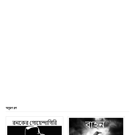
অনুরূপ গল্প