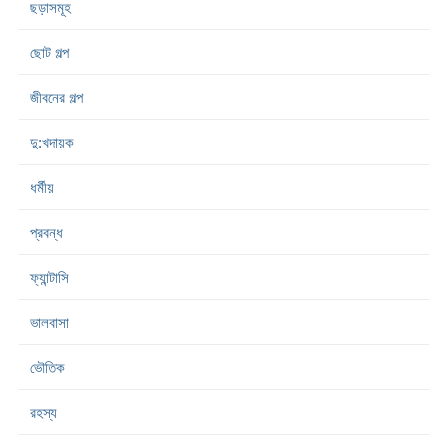
ছড়াসমূহ
ছোট গল্প
জীবনের গল্প
দু:খদায়ক
ধর্মীয়
প্রবন্ধ
ফ্যান্টাসি
ভালবাসা
ভৌতিক
রহস্য