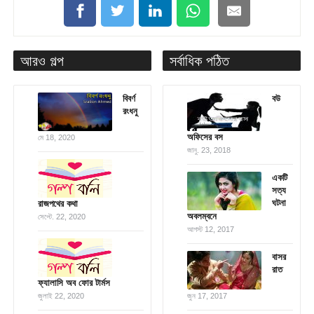
আরও গল্প
সর্বাধিক পঠিত
বিবর্ণ
বউ
রংধনু
অফিসের বস
মে 18, 2020
জানু. 23, 2018
একটি
সত্য
ঘটনা
রাজপথের কথা
অবলম্বনে
সেপ্টে. 22, 2020
আগস্ট 12, 2017
বাসর
রাত
ফ্যালাসি অব ফোর টার্মস
জুলাই 22, 2020
জুন 17, 2017