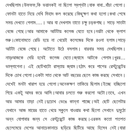
দেখছিলাম।উফফফ,কি ভয়ানকই না ছিলো স্বপ্নটা।যাক বাবা..বাঁচা গেলো।
ফোনটা হাতে নিয়ে দেখি মিহাদ কল করেছে।কিছুক্ষণ কথা হলো।কথা শেষে
সময় দেখতে গেলাম….। আর যা দেখলাম তাতে চক্ষু চড়কগাছ। সাড়ে সাতটা
বেজে গেছে।আর আমাকে আটটায় কলেজ যেতে হবে।নয়টা থেকে ক্লাশ
শুরু।কোনোমতে রেডি হয়ে না খেয়েই কলেজের দিকে রওনা হলাম।সাড়ে
আটটা বেজে গেছে। অটোতে উঠে বসলাম। বারবার সময় দেখছিলাম।
নাহ্ঃআজকে দেরি হবেই কলেজ যেতে।জ্যামে আটকে গেলাম।ধুরর…
ভাল্লাগেনা। এই ছোটখাটো রাস্তায় জ্যাম।হঠাৎ করে পাশের রেস্টুরেন্টের
দিকে চোখ গেলো।একটা সাত থেকে আট বছরের ছেলে কাজ করছে সেখানে।
দেখেই মনটা খারাপ হয়ে গেলো।অনেকক্ষণ তাকিয়ে ছিলাম।ইচ্ছে হচ্ছিলো
গিয়ে একটু আদর করে আসি।আবার চলতে শুরু করলো অটো।তবে, এখন
আর আমার তাড়া নেই।দুচোখ ভেঙে কান্না পাচ্ছে।অই ছোট ছেলেটার
যেখানে আজ মায়ের হাতে খেয়ে স্কুলে যাওয়ার কথা ছিলো সেখানে দুমুঠো
অন্ন যোগাবার জন্য সে রেস্টুরেন্টে কাজ করছে।এরকম কতো শতশত
ছেলেমেয়ে দেশের আনাচেকানাচে ছড়িয়ে ছিটিয়ে আছে হিসেব নেই।যারা