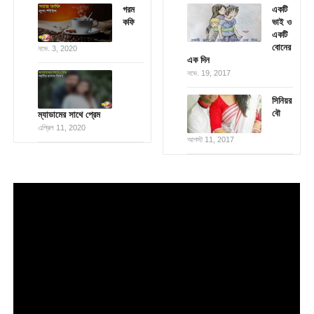
গরম
একটি
কফি
ভাই ও
একটি
বোনের
নভে. 3, 2020
এক দিন
নভে. 19, 2017
সিনিয়র
বৌ
ম্যাডামের সাথে প্রেম
এপ্রিল 11, 2020
আগস্ট 11, 2017