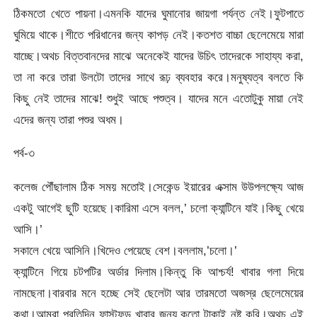
ঠিকমতো খেতে পায়না।এমনকি যাদের ঘুমানোর জায়গা পর্যন্ত নেই।ফুটপাতে
ঘুমিয়ে থাকে।শীতে পরিধানের জন্য কাপড় নেই।কতশত বাচ্চা ছেলেমেয়ে মারা
যাচ্ছে।অথচ বিত্তবানদের মাঝে অনেকেই যাদের উচিৎ তাদেরকে সাহায্য করা,
তা না করে তারা উলটো তাদের সাথে রূঢ় ব্যবহার করে।মনুষ্যত্ব বলতে কি
কিছু নেই তাদের মাঝে! শুধুই আছে পশুত্ব। যাদের মনে এতোটুকু মায়া নেই
এদের জন্য তারা পশুর অধম।
পর্ব-৩
কলেজ পৌঁছালাম ঠিক সময় মতোই।সেকেন্ড ইয়ারের এক্সাম উউপলক্ষ্যে আজ
একটু আগেই ছুটি হয়েছে।কারিমা এসে বলল,’ চলো ক্যান্টিনে যাই।কিছু খেয়ে
আসি।’
সকালে খেয়ে আসিনি।খিদেও পেয়েছে বেশ।বললাম,’চলো।’
ক্যান্টিনে গিয়ে চটপটির অর্ডার দিলাম।কিন্তু কি আশ্চর্য! খাবার গলা দিয়ে
নামছেনা।বারবার মনে হচ্ছে সেই ছেলেটা আর তারমতো অজস্র ছেলেমেয়ের
কথা।আমরা প্রতিদিন ফাস্টফুড খাবার জন্য কতো টাকাই নষ্ট করি।অথচ এই