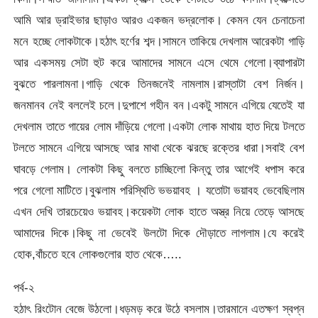
আমি আর ড্রাইভার ছাড়াও আরও একজন ভদ্রলোক। কেমন যেন চেনাচেনা
মনে হচ্ছে লোকটাকে।হঠাৎ হর্ণের শব্দ।সামনে তাকিয়ে দেখলাম আরেকটা গাড়ি
আর একসময় সেটা হুট করে আমাদের সামনে এসে থেমে গেলো।ব্যাপারটা
বুঝতে পারলামনা।গাড়ি থেকে তিনজনেই নামলাম।রাস্তাটা বেশ নির্জন।
জনমানব নেই বললেই চলে।দুপাশে গহীন বন।একটু সামনে এগিয়ে যেতেই যা
দেখলাম তাতে গায়ের লোম দাঁড়িয়ে গেলো।একটা লোক মাথায় হাত দিয়ে টলতে
টলতে সামনে এগিয়ে আসছে আর মাথা থেকে ঝরছে রক্তের ধারা।সবাই বেশ
ঘাবড়ে গেলাম। লোকটা কিছু বলতে চাচ্ছিলো কিন্তু তার আগেই ধপাস করে
পরে গেলো মাটিতে।বুঝলাম পরিস্থিতি ভভয়াবহ । যতোটা ভয়াবহ ভেবেছিলাম
এখন দেখি তারচেয়েও ভয়াবহ।কয়েকটা লোক হাতে অস্ত্র নিয়ে তেড়ে আসছে
আমাদের দিকে।কিছু না ভেবেই উলটো দিকে দৌড়াতে লাগলাম।যে করেই
হোক,বাঁচতে হবে লোকগুলোর হাত থেকে…..
পর্ব-২
হঠাৎ রিংটোন বেজে উঠলো।ধড়মড় করে উঠে বসলাম।তারমানে এতক্ষণ স্বপ্ন