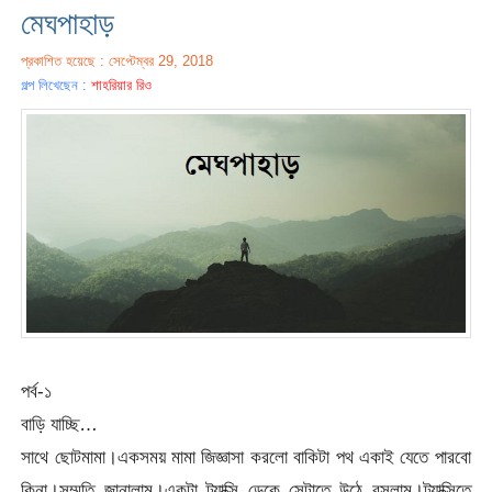
মেঘপাহাড়
প্রকাশিত হয়েছে : সেপ্টেম্বর 29, 2018
গল্প লিখেছেন :
শাহরিয়ার রিও
পর্ব-১
বাড়ি যাচ্ছি…
সাথে ছোটমামা।একসময় মামা জিজ্ঞাসা করলো বাকিটা পথ একাই যেতে পারবো
কিনা।সম্মতি জানালাম।একটা ট্যাক্সি ডেকে সেটাতে উঠে বসলাম।ট্যাক্সিতে