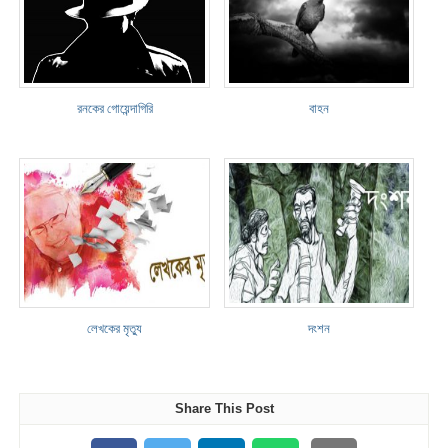
রনকের গোয়েন্দাগিরি
বাহন
লেখকের মৃত্যু
দংশন
Share This Post