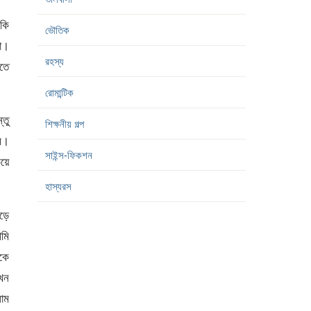
কি
ভৌতিক
লো।
রহস্য
তে
রোমান্টিক
্তু
শিক্ষনীয় গল্প
ম।
সাইন্স-ফিকশন
য়ে
হাস্যরস
ড়ে
মি
াকে
খন
াম