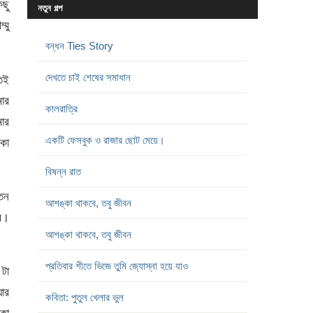
িছু
নতুন গল্প
্মু
বন্ধন Ties Story
দেখতে চাই শেষের সমাধান
েই
মার
কালরাত্রি
মার
একটি ফেসবুক ও রাজার ছোট মেয়ে।
কা
বিষন্ন রাত
েতন
আশঙ্কা থাকবে, তবু জীবন
দর।
আশঙ্কা থাকবে, তবু জীবন
প্রতিবার শীতে ভিজে তুমি জ্যোস্না হয়ে যাও
 টা
য়ার
কবিতা: পুতুল খেলার ভুল