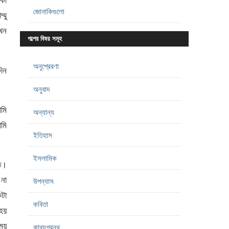
াকা
জোনাকিগুলো
্মু
খন
গল্পের বিষয় সমূহ
অনুপ্রেরণা
দিন
অনুবাদ
মি
অন্যান্য
আমি
ইতিহাস
ইসলামিক
ত।
না
উপন্যাস
টা
কবিতা
হয়
ময়
কাব্যগ্রন্থ