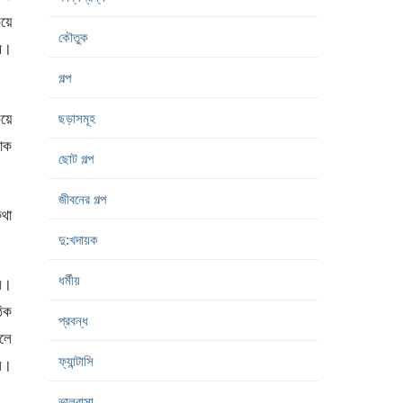
য়ে
কৌতুক
ম।
গল্প
য়ে
ছড়াসমূহ
াক
ছোট গল্প
জীবনের গল্প
কথা
দু:খদায়ক
ধর্মীয়
ল।
িক
প্রবন্ধ
লে
ফ্যান্টাসি
ল।
ভালবাসা