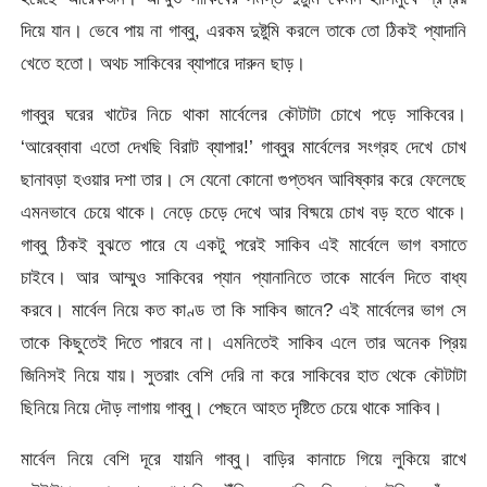
দিয়ে যান। ভেবে পায় না গাব্বু, এরকম দুষ্টুমি করলে তাকে তো ঠিকই প্যাদানি
খেতে হতো। অথচ সাকিবের ব্যাপারে দারুন ছাড়।
গাব্বুর ঘরের খাটের নিচে থাকা মার্বেলের কৌটাটা চোখে পড়ে সাকিবের।
‘আরেব্বাবা এতো দেখছি বিরাট ব্যাপার!’ গাব্বুর মার্বেলের সংগ্রহ দেখে চোখ
ছানাবড়া হওয়ার দশা তার। সে যেনো কোনো গুপ্তধন আবিষ্কার করে ফেলেছে
এমনভাবে চেয়ে থাকে। নেড়ে চেড়ে দেখে আর বিষ্ময়ে চোখ বড় হতে থাকে।
গাব্বু ঠিকই বুঝতে পারে যে একটু পরেই সাকিব এই মার্বেলে ভাগ বসাতে
চাইবে। আর আম্মুও সাকিবের প্যান প্যানানিতে তাকে মার্বেল দিতে বাধ্য
করবে। মার্বেল নিয়ে কত কাণ্ড তা কি সাকিব জানে? এই মার্বেলের ভাগ সে
তাকে কিছুতেই দিতে পারবে না। এমনিতেই সাকিব এলে তার অনেক প্রিয়
জিনিসই নিয়ে যায়। সুতরাং বেশি দেরি না করে সাকিবের হাত থেকে কৌটাটা
ছিনিয়ে নিয়ে দৌড় লাগায় গাব্বু। পেছনে আহত দৃষ্টিতে চেয়ে থাকে সাকিব।
মার্বেল নিয়ে বেশি দূরে যায়নি গাব্বু। বাড়ির কানাচে গিয়ে লুকিয়ে রাখে