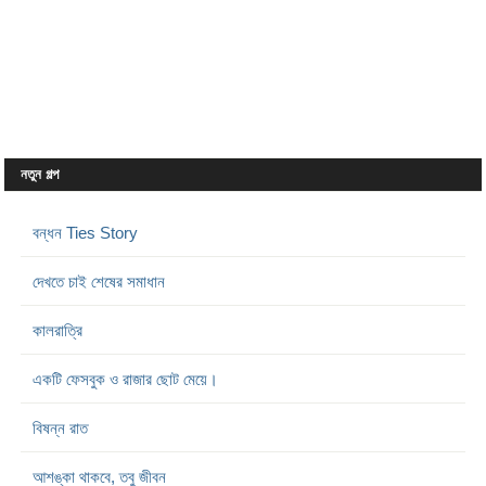
নতুন গল্প
বন্ধন Ties Story
দেখতে চাই শেষের সমাধান
কালরাত্রি
একটি ফেসবুক ও রাজার ছোট মেয়ে।
বিষন্ন রাত
আশঙ্কা থাকবে, তবু জীবন