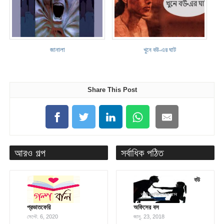
জানালা
খুনে বউ-এর ঘাট
Share This Post
আরও গল্প
সর্বাধিক পঠিত
বউ
প্রভাতফেরি
অফিসের বস
সেপ্টে. 6, 2020
জানু. 23, 2018