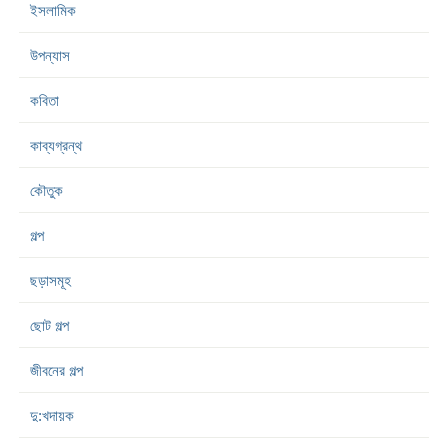
ইসলামিক
উপন্যাস
কবিতা
কাব্যগ্রন্থ
কৌতুক
গল্প
ছড়াসমূহ
ছোট গল্প
জীবনের গল্প
দু:খদায়ক