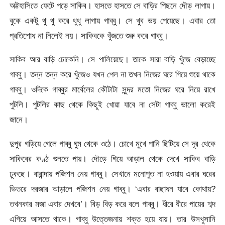
অট্টহাসিতে ফেটে পড়ে সাকিব। হাসতে হাসতে সে বাড়ির পিছনে দৌড় লাগায়।
বুকে একটু থু থু করে থুথু লাগায় গাব্বু। সে খুব ভয় পেয়েছে। এবার তো
প্রতিশোধ না নিলেই নয়। সাকিবকে খুঁজতে শুরু করে গাব্বু।
সাকিব আর বাড়ি ঢোকেনি। সে পালিয়েছে। তাকে সারা বাড়ি খুঁজে বেড়াচ্ছে
গাব্বু। তন্ন তন্ন করে খুঁজেও যখন পেল না তখন নিজের ঘরে গিয়ে শুয়ে থাকে
গাব্বু। ওদিকে গাব্বুর মার্বেলের কৌটাটা সুন্দর মতো নিজের ঘরে নিয়ে রাখে
পুটলি। পুটলির কাছ থেকে কিছুই খোয়া যাবে না সেটা গাব্বু ভালো করেই
জানে।
দুপুর গড়িয়ে গেলে গাব্বু ঘুম থেকে ওঠে। চোখে মুখে পানি ছিটিয়ে সে দূর থেকে
সাকিবের কণ্ঠ শুনতে পায়। দৌড়ে গিয়ে আড়াল থেকে দেখে সাকিব বাড়ি
ঢুকছে। বারান্দায় পজিশন নেয় গাব্বু। সেখানে মনোপুত না হওয়ায় এবার ঘরের
ভিতরে দরজার আড়ালে পজিশন নেয় গাব্বু। ‘এবার বাছাধন যাবে কোথায়?
তখনকার মজা এবার দেখবে’। বিড় বিড় করে বলে গাব্বু। ধীরে ধীরে পায়ের শব্দ
এগিয়ে আসতে থাকে। গাব্বু উত্তেজনায় শক্ত হয়ে যায়। তার উসখুসানি