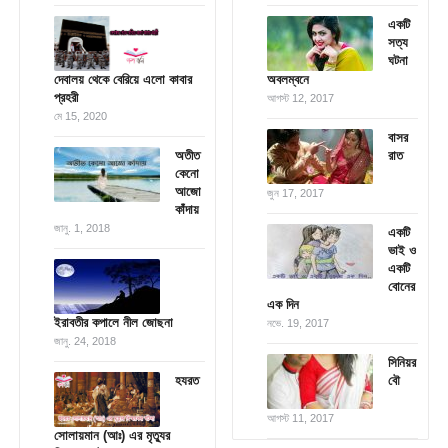
একটি
সত্য
ঘটনা
দেবালয় থেকে বেরিয়ে এলো কাবার
অবলম্বনে
প্রহরী
আগস্ট 12, 2017
মে 15, 2020
বাসর
অতীত
রাত
কেনো
আজো
জুন 17, 2017
কাঁদায়
জানু. 1, 2018
একটি
ভাই ও
একটি
বোনের
এক দিন
ইরাবতীর কপালে নীল জোছনা
নভে. 19, 2017
জানু. 24, 2018
সিনিয়র
হযরত
বৌ
আগস্ট 11, 2017
সোলায়মান (আঃ) এর মৃত্যুর