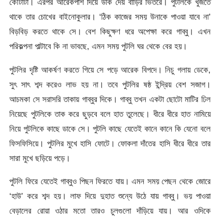
কৌটাটা। এরপর আরেকপাশ দিয়ে উঁকি দেয় বাড়ির ভিতরে। পুটলিকে খুঁজতে
থাকে তার চোখের বাইনোকুলার। ‘ঠিক কাজের সময় উনাকে পাওয়া যাবে না’
বিড়বিড় করতে থাকে সে। বেশ কিছুক্ষণ ধরে অপেক্ষা করে গাব্বু। এখন
পরিকল্পনা পাল্টাবে কি না ভাবছে, এমন সময় পুটলি ঘর থেকে বের হয়।
পুটলির দৃষ্টি আকর্ষণ করতে গিয়ে সে পড়ে আরেক বিপদে। নিচু গলায় ডেকে,
সুৎ সাৎ শব্দ করেও লাভ হয় না। তবে পুটলির ষষ্ঠ ইন্দ্রিয় বেশ সজাগ।
আচমকা সে সরাসরি তাকায় গাব্বুর দিকে। গাব্বু তখন একটা ছোটো মাটির ঢিল
নিয়েছে পুটলিকে তাক করে ছুড়বে বলে হাত তুলেছে। ধীরে ধীরে হাত নামিয়ে
নিয়ে পুটলিকে কাছে ডাকে সে। পুটলি কাছে যেতেই কানে কানে কি যেনো বলে
ফিসফিসিয়ে। পুটলির মুখে হাসি ফোটে। ফোকলা দাঁতের হাসি ধীরে ধীরে তার
সারা মুখে ছড়িয়ে পড়ে।
পুটলি ফিরে যেতেই গাব্বুও পিছন ফিরতে যায়। এমন সময় পেছন থেকে জোরে
‘হাউ’ করে শব্দ হয়। লাফ দিয়ে দুহাত শুন্যে উঠে যায় গাব্বু। ভয় পাওয়া
বেড়ালের রোয়া ওঠার মতো তারও চুলগুলো দাঁড়িয়ে যায়। আর ওদিকে