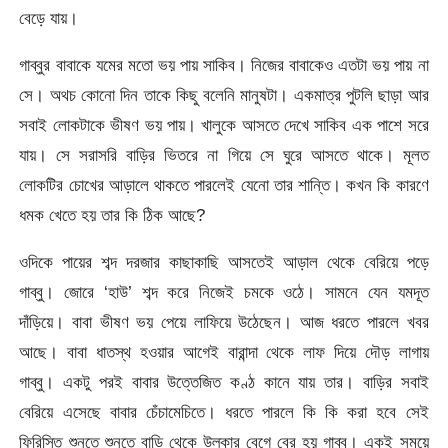
বেড়ে যায়।
গাব্বুর বাবাকে যমের মতো ভয় পায় সাকিব। নিজের বাবাকেও এতটা ভয় পায় না
সে। অথচ কোনো দিন তাকে কিছু বলেনি মানুষটা। একমাত্র পুটলি ছাড়া আর
সবাই লোকটাকে ভীষণ ভয় পায়। খালুকে আসতে দেখে সাকিব এক পাশে সরে
যায়। সে সরাসরি বাড়ির ভিতরে না গিয়ে সে ঘুরে আসতে থাকে। মূলত
লোকটির চোখের আড়ালে থাকতে পারলেই যেনো তার শান্তি। কখন কি কারণে
ধমক খেতে হয় তার কি ঠিক আছে?
ওদিকে পায়ের শব্দ দরজার কাছাকাছি আসতেই আড়াল থেকে বেরিয়ে পড়ে
গাব্বু। জোরে ‘হাউ’ শব্দ করে নিজেই চমকে ওঠে। সামনে যেন যমদূত
দাঁড়িয়ে। বাবা ভীষণ ভয় পেয়ে লাফিয়ে উঠেছেন। আজ ধরতে পারলে খবর
আছে। বাবা ধাতস্থ হওয়ার আগেই বারান্দা থেকে লাফ দিয়ে দৌড় লাগায়
গাব্বু। একটু পরই বাবার উত্তেজিত কণ্ঠ কানে যায় তার। বাড়ির সবাই
বেরিয়ে এসেছে বাবার চেঁচামেচিতে। ধরতে পারলে কি কি করা হবে সেই
ফিরিস্তি শুনতে শুনতে বাড়ি থেকে উল্কার বেগে বের হয় গাব্বু। একই সময়ে