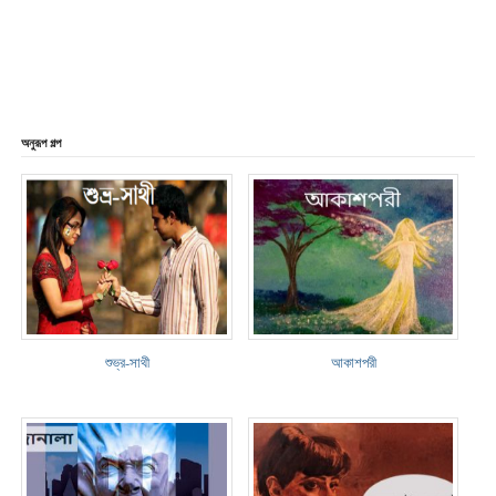
অনুরূপ গল্প
শুভ্র-সাথী
আকাশপরী