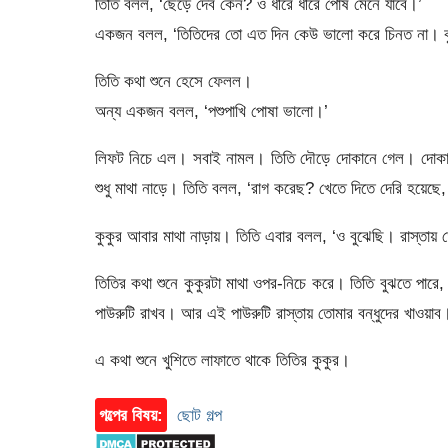
তিতি বলল, ‘ছেড়ে দেব কেন? ও ধীরে ধীরে পোষ মেনে যাবে।’
একজন বলল, ‘তিতিদের তো এত দিন কেউ ভালো করে চিনত না। ক
তিতি কথা শুনে হেসে ফেলল।
অন্য একজন বলল, ‘পশুপাখি পোষা ভালো।’
লিফট নিচে এল। সবাই নামল। তিতি দৌড়ে দোকানে গেল। দোকান থে
শুধু মাথা নাড়ে। তিতি বলল, ‘রাগ করেছ? খেতে দিতে দেরি হয়েছে, 
কুকুর আবার মাথা নাড়ায়। তিতি এবার বলল, ‘ও বুঝেছি। রাস্তায় 
তিতির কথা শুনে কুকুরটা মাথা ওপর-নিচে করে। তিতি বুঝতে পারে
পাউরুটি রাখব। আর এই পাউরুটি রাস্তায় তোমার বন্ধুদের খাওয়াব
এ কথা শুনে খুশিতে লাফাতে থাকে তিতির কুকুর।
গল্পের বিষয়:
ছোট গল্প