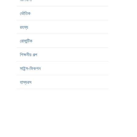
ভৌতিক
রহস্য
রোমান্টিক
শিক্ষনীয় গল্প
সাইন্স-ফিকশন
হাস্যরস