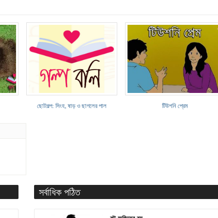
ছোটগল্প: সিংহ, ষাড় ও ছাগলের পাল
টিউশনি প্রেম
সর্বাধিক পঠিত