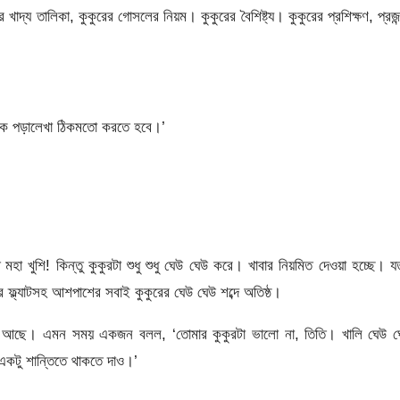
দ্য তালিকা, কুকুরের গোসলের নিয়ম। কুকুরের বৈশিষ্ট্য। কুকুরের প্রশিক্ষণ, প্রজন
াকে পড়ালেখা ঠিকমতো করতে হবে।’
হা খুশি! কিন্তু কুকুরটা শুধু শুধু ঘেউ ঘেউ করে। খাবার নিয়মিত দেওয়া হচ্ছে। য
ফ্ল্যাটসহ আশপাশের সবাই কুকুরের ঘেউ ঘেউ শব্দে অতিষ্ঠ।
ে আছে। এমন সময় একজন বলল, ‘তোমার কুকুরটা ভালো না, তিতি। খালি ঘেউ ঘ
কটু শান্তিতে থাকতে দাও।’