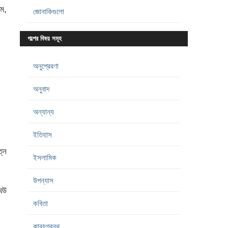
্ম,
জোনাকিগুলো
গল্পের বিষয় সমূহ
অনুপ্রেরণা
অনুবাদ
অন্যান্য
ইতিহাস
ত্ন
ইসলামিক
উপন্যাস
েউ
কবিতা
কাব্যগ্রন্থ