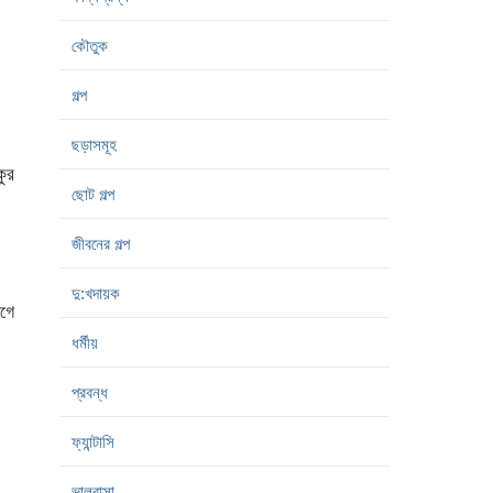
কৌতুক
গল্প
ছড়াসমূহ
কুর
ছোট গল্প
জীবনের গল্প
দু:খদায়ক
াগে
ধর্মীয়
প্রবন্ধ
ফ্যান্টাসি
ভালবাসা