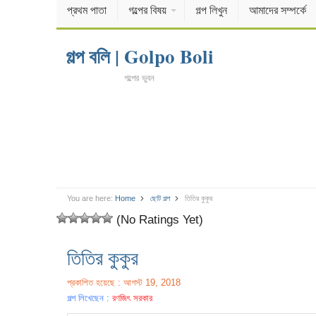
প্রথম পাতা
গল্পের বিষয়
গল্প লিখুন
আমাদের সম্পর্কে
গল্প বলি | Golpo Boli
গল্পের ভুবন
You are here:
Home
ছোট গল্প
তিতির কুকুর
(No Ratings Yet)
তিতির কুকুর
প্রকাশিত হয়েছে : আগস্ট 19, 2018
গল্প লিখেছেন :
রণজিৎ সরকার