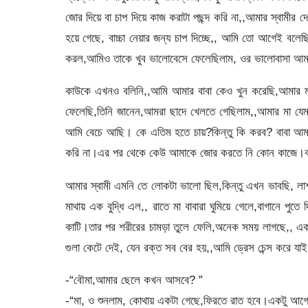
জোর দিয়ে বা চাপ দিয়ে কাজ করাটা পছন্দ করি না,,আমার স্বামী
হয়ে গেছে, বাচ্চা নেয়ার জন্য চাপ দিচ্ছে,, আমি তো আগেই বল
করল,আমিও তাকে খুব ভালোবেসে ফেলেছিলাম, ওর ভালোবাসা আমা
কাউকে এখনও বলিনি,,আমি আমার বাবা কেও খুন করেছি,আমার মাও জ
ফেলেছি,তিনি জানেন,আমরা ছাদে খেলতে গেছিলাম,,আমার মা যেম
আমি বেচে আছি। কে এতিম হতে চায়?কিন্তু কি করব? বাবা আমা
করি না।এর পর থেকে কেউ আমাকে জোর করতে নি কোন কাজে।বা
আমার স্বামী এমনি তে লোকটা ভালো ছিল,কিন্তু এখন ভাবছি, ল
মাথায় এক বুদ্ধি এল,, রাতে মা বাবারা ঘুমিয়ে গেলে,বাগানে পুতে
কাটি।তার পর শরীরের চামড়া তুলে ফেলি,অনেক সময় লাগছে,, এক
গুলা কেটে দেই, যেন রক্ত সব বের হয়,,আমি ড্রেস চেন্স করে যাই
-“বৌমা,আমার ছেলে কখন আসবে? ”
-“মা, ও শুনলাম, কোথায় একটা গেছে,ফিরতে রাত হবে।একটু আ