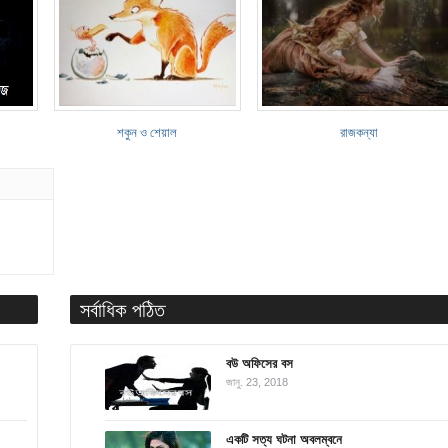
শকুন ও শেয়াল
রাজকন্যা
সর্বাধিক পঠিত
বউ অফিসের বস
জানু. 23, 2018
একটি সত্য ঘটনা অবলম্বনে