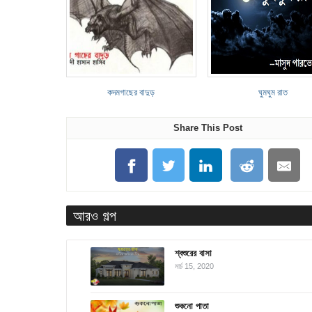
কদমগাছের বাদুড়
ঘুমঘুম রাত
Share This Post
আরও গল্প
শ্বশুরের বাসা
মার্চ 15, 2020
শুকনো পাতা