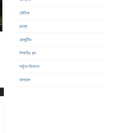
ভৌতিক
রহস্য
রোমান্টিক
শিক্ষনীয় গল্প
সাইন্স-ফিকশন
হাস্যরস