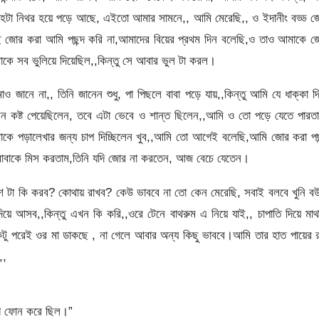
র দেহটা নিথর হয়ে পড়ে আছে, এইতো আমার সামনে,, আমি মেরেছি,, ও ইদানীং বড্ড জ
েছি জোর করা আমি পছন্দ করি না,আমাদের বিয়ের প্রথম দিন বলেছি,ও তাও আমাকে 
কে সব ভুলিয়ে দিয়েছিল,,কিন
্তু সে আবার ভুল টা করল।
ানে না,, তিনি জানেন শুধু, পা পিছলে বাবা পড়ে যায়,,কিন্তু আমি যে ধাক্কা দ
ন কষ্ট পেয়েছিলেন, তবে এটা ভেবে ও শান্ত ছিলেন,,আমি ও তো পড়ে যেতে পারত
কে পড়ালেখার জন্য চাপ দিচ্ছিলেন খুব,,আমি তো আগেই বলেছি,আমি জোর করা পছন
বাকে মিস করতাম,তিনি যদি জোর না করতেন, আজ বেচে যেতেন।
াশ টা কি করব? কোথায় রাখব? কেউ ভাববে না তো কেন মেরেছি, সবাই বলবে খুনি 
 দিয়ে আসব,,কিন্তু এখন কি করি,,ওরে টেনে বাথরুম এ নিয়ে যাই,, চাপাতি দিয়ে মাথ
টু পরেই ওর মা ডাকছে , না গেলে আবার অন্য কিছু ভাববে।আমি তার হাত পায়ের 
,,
গে ফোন করে ছিল।”