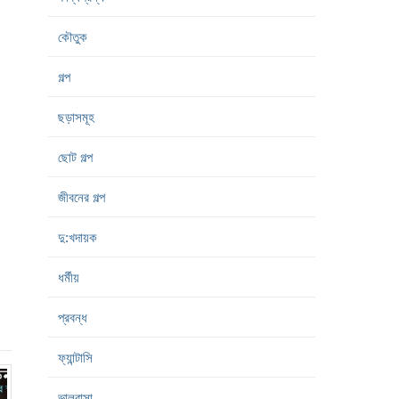
কৌতুক
গল্প
ছড়াসমূহ
ছোট গল্প
জীবনের গল্প
দু:খদায়ক
ধর্মীয়
প্রবন্ধ
ফ্যান্টাসি
ভালবাসা