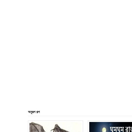
অনুরূপ গল্প