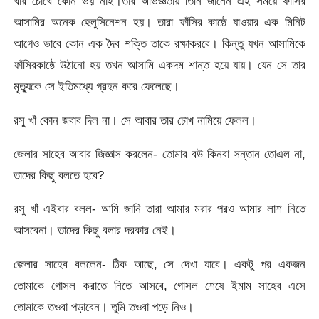
খাঁর চোখে কোন ভয় নাই।তার অভিজ্ঞতায় তিনি জানেন এই সময়ে ফাঁসির
আসামির অনেক হেলুসিনেশন হয়। তারা ফাঁসির কাষ্ঠে যাওয়ার এক মিনিট
আগেও ভাবে কোন এক দৈব শক্তি তাকে রক্ষাকরবে। কিন্তু যখন আসামিকে
ফাঁসিরকাষ্ঠে উঠানো হয় তখন আসামি একদম শান্ত হয়ে যায়। যেন সে তার
মৃত্যুকে সে ইতিমধ্যে গ্রহন করে ফেলেছে।
রসু খাঁ কোন জবাব দিল না। সে আবার তার চোখ নামিয়ে ফেলল।
জেলার সাহেব আবার জিজ্ঞাস করলেন- তোমার বউ কিনবা সন্তান তোএল না,
তাদের কিছু বলতে হবে?
রসু খাঁ এইবার বলল- আমি জানি তারা আমার মরার পরও আমার লাশ নিতে
আসবেনা। তাদের কিছু বলার দরকার নেই।
জেলার সাহেব বললেন- ঠিক আছে, সে দেখা যাবে। একটু পর একজন
তোমাকে গোসল করাতে নিতে আসবে, গোসল শেষে ইমাম সাহেব এসে
তোমাকে তওবা পড়াবেন। তুমি তওবা পড়ে নিও।