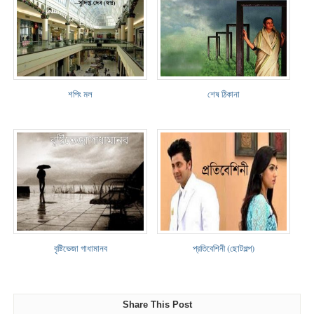
শপিং মল
শেষ ঠিকানা
বৃষ্টিভেজা গাধামানব
প্রতিবেশিনী (ছোটগল্প)
Share This Post