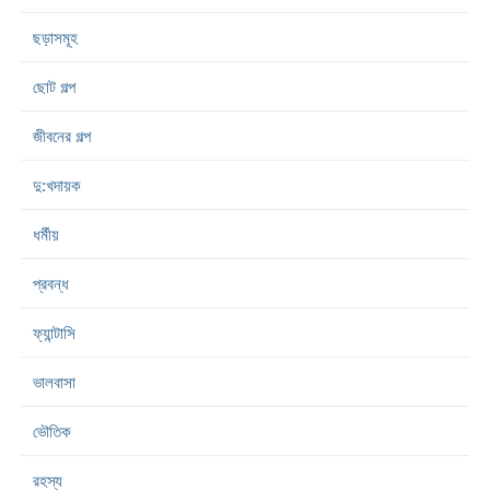
ছড়াসমূহ
ছোট গল্প
জীবনের গল্প
দু:খদায়ক
ধর্মীয়
প্রবন্ধ
ফ্যান্টাসি
ভালবাসা
ভৌতিক
রহস্য