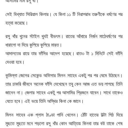
আসামির নাম রসু খাঁ।
সেই বিখ্যাত সিরিয়াল কিলার। যে কিনা ১১ টি নিরাপরাধ তরুণীকে ধর্ষণের পর
হত্যা করেছে।
রসু খাঁর খুনের স্টাইল খুবই বীভৎস। রাতের আঁধারে নির্জন মাঠেধর্ষণের পর
ধারালো দা দিয়ে কুপিয়ে কুপিয়ে মারত।
আদালতের রায়ে তার ফাঁসির আদেশ হয়েছে। রাত৩ টা ১ মিনিটে সেই ফাঁসি
দেওয়া হবে।
কুমিল্লা জেলের সেকেন্ড অফিসার মিলন সাহেব একটু পর পর ঘেমে উঠছেন।
তার চাকরি জীবনে অনেক ফাঁসি দেখেছেন তবু কেন আজ এত ভয় লাগছে তিনি
জানেন না। জেলার সাহেব একটু পর আসামির প্রিজনে যাবেন। সাথে তাকেও
যেতে হবে। এই ভয়ে তিনি অস্থির কিনা কে জানে।
মিলন সাহেব এক গ্লাস ঠাণ্ডা পানি খেলেন। ঠোঁট হাতের উল্টা পিঠ দিয়ে
মুছতে মুছতে মনে পড়লো রসু খাঁর কোন আত্তিয় কিনবা তার বউ তাকে শেষ