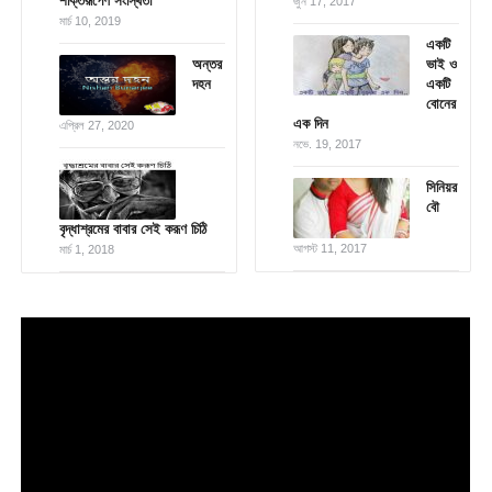
শক্তিরূপেণ সংস্থিতা
জুন 17, 2017
মার্চ 10, 2019
একটি
অন্তর
ভাই ও
দহন
একটি
বোনের
এক দিন
এপ্রিল 27, 2020
নভে. 19, 2017
সিনিয়র
বৌ
বৃদ্ধাশ্রমের বাবার সেই করূণ চিঠি
আগস্ট 11, 2017
মার্চ 1, 2018