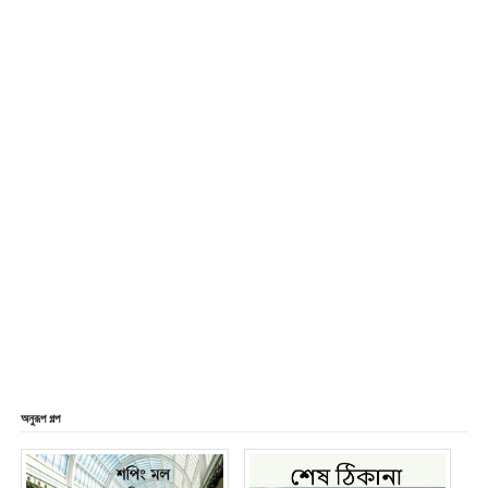
অনুরূপ গল্প