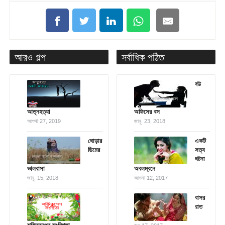
আরও গল্প
সর্বাধিক পঠিত
বউ
আত্নহত্যা
অফিসের বস
আগস্ট 27, 2019
জানু. 23, 2018
ঘোড়ার
একটি
ডিমের
সত্য
ঘটনা
ভালবাসা
অবলম্বনে
জানু. 15, 2018
আগস্ট 12, 2017
বাসর
রাত