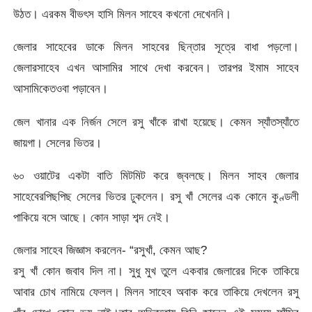
উঠত। এরকম বীভৎস হাসি মিলন সাহেব কখনো দেখেননি।
জেলার সাহেবের ডাকে মিলন সাহবের ছিন্তার সূত্রে বাধা পড়লো।
জেলারসাহেব এখন আসামির সাথে দেখা করবেন। তারপর ইমাম সাহেব
আসামিকেতওবা পড়াবেন।
জেল খানার এক নির্জন সেলে রসু খাঁকে রাখা হয়েছে। কেমন স্যাঁতস্যাঁতে
জায়গা। সেলের ভিতর।
৬০ ওয়াটের একটা বাতি মিটমিট করে জ্বলছে। মিলন সাহব জেলার
সাহেবেরপিছপিছ সেলের ভিতর ঢুকলেন। রসু খাঁ সেলের এক কোনে কুণ্ডলী
পাকিয়ে বসে আছে। কোন সাড়া শব্দ নেই।
জেলার সাহেব জিজ্ঞাস করলেন- “রসুখাঁ, কেমন আছ?
রসু খাঁ কোন জবাব দিল না। সুধু মুখ তুলে একবার জেলারের দিকে তাকিয়ে
আবার চোখ নামিয়ে ফেলল। মিলন সাহেব অবাক করে তাকিয়ে দেখলেন রসু