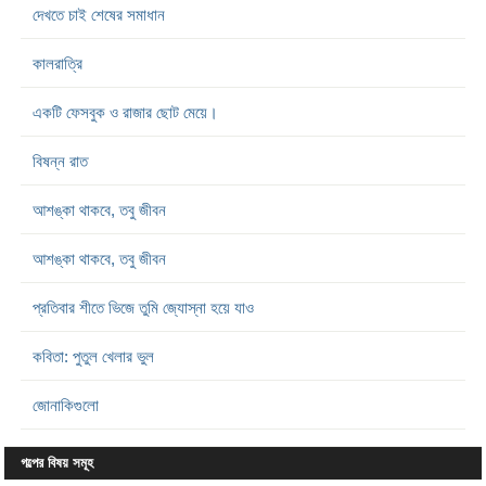
দেখতে চাই শেষের সমাধান
কালরাত্রি
একটি ফেসবুক ও রাজার ছোট মেয়ে।
বিষন্ন রাত
আশঙ্কা থাকবে, তবু জীবন
আশঙ্কা থাকবে, তবু জীবন
প্রতিবার শীতে ভিজে তুমি জ্যোস্না হয়ে যাও
কবিতা: পুতুল খেলার ভুল
জোনাকিগুলো
গল্পের বিষয় সমূহ