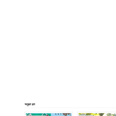
অনুরূপ গল্প