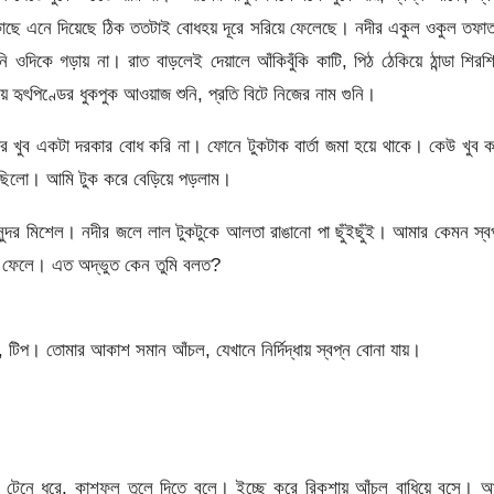
 কাছে এনে দিয়েছে ঠিক ততটাই বোধহয় দূরে সরিয়ে ফেলেছে। নদীর একুল ওকুল তফ
 ওদিকে গড়ায় না। রাত বাড়লেই দেয়ালে আঁকিবুঁকি কাটি, পিঠ ঠেকিয়ে ঠান্ডা শিরশ
ে হৃৎপিণ্ডের ধুকপুক আওয়াজ শুনি, প্রতি বিটে নিজের নাম গুনি।
 খুব একটা দরকার বোধ করি না। ফোনে টুকটাক বার্তা জমা হয়ে থাকে। কেউ খুব 
ছিলো। আমি টুক করে বেড়িয়ে পড়লাম।
ন্দর মিশেল। নদীর জলে লাল টুকটুকে আলতা রাঙানো পা ছুঁইছুঁই। আমার কেমন স্ব
সে ফেলে। এত অদ্ভুত কেন তুমি বলত?
টিপ। তোমার আকাশ সমান আঁচল, যেখানে নির্দিদ্ধায় স্বপ্ন বোনা যায়।
না টেনে ধরে, কাশফুল তুলে দিতে বলে। ইচ্ছে করে রিকশায় আঁচল বাধিয়ে বসে। 