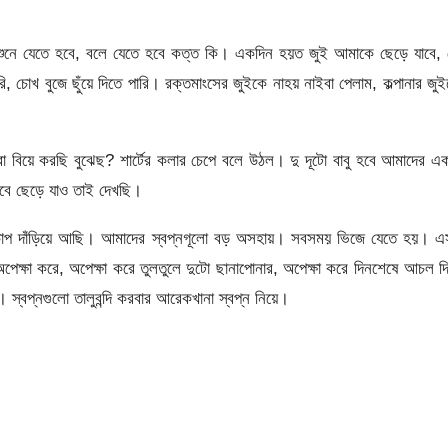
বে, শুনে যেতে হবে, বলে যেতে হবে কত্ত কি। একদিন হয়ত জুই আমাকে ছেড়ে যাবে,
োখ বুজে ছুঁয়ে দিতে পারি। রক্তমাংসের জুইকে নাহয় নাইবা পেলাম, কল্পানার জু
িয়ে করছি বুঝেছ? শার্টের কলার চেপে বলে উঠল। দু দূটো বাবু হবে আমাদের এ
বে ছেড়ে যাও তাই দেখছি।
 চুপচাপ দাঁড়িয়ে আছি। আমাদের স্বপ্নগূলো বড় অসহায়। সবসময় ভিজে যেতে হয়। 
ক্ষা করে, অপেক্ষা করে তুলতুলে দুটো ছানাপোনার, অপেক্ষা করে দিনশেষে আচল দ
্বপ্নগুলো তালুবন্দি করবার আরেকখানা স্বপ্ন নিয়ে।