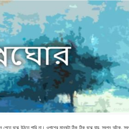
 পেতে বুঝে উঠতে পারি না। ওপাশের মানুষটা ঠিক ঠিক বুঝে যায়, স্বপ্ন আঁকে, স্ব