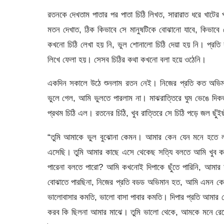
রতনকে দেখতাম পাতার পর পাতা চিঠি লিখত, সারারাত ধরে খাটের
মতন দেখাত, ঠিক কিভাবে সে মানুষটিকে বোঝানো যাবে, কিভাবে 
কখনো চিঠি লেখা হয় নি, ভুল শোনালো চিঠি দেয়া হয় নি। প্রতি
লিখে ফেলা হয়। সেসব চিঠির কথা কখনো বলা হয়ে ওঠেনি।
একদিন সকালে উঠে শুনলাম রতন নেই। নিজের প্রতি কত অভিমা
ভুলে গেল, আমি ভুলতে পারলাম না। মাঝরাত্তিরে ঘুম ভেঙে দিক
প্রথম চিঠি এল। রতনের চিঠি, খুব রাত্তিরে সে চিঠি পড়ে জল ছুঁইছ
“তুমি আমাকে ভুল বুঝোনা কেমন। আমার কেন যেন মনে হতে লা
এসেছি। তুমি আমার কাছে এসে থেকেছ সত্যি বলতে আমি খুব কর
পারেনা বলতে পারো? আমি কখনোই দিপাকে ছুঁতে পারিনি, আমার 
বোঝাতে পারছিনা, নিজের প্রতি বডড অভিমান হত, আমি এমন ক
ভালোবাসার কমতি, ভালো বাসা পাবার কমতি। দিপার প্রতি আমার 
করব কি ছিলনা আমার মাঝে। তুমি ভালো থেকে, আমকে মনে রেখ