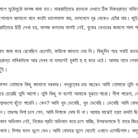
 পাশে মুঠোমুঠো কাগজ জমা হত। মাঝরাত্তিরে রতনকে দেখতে ঠিক দিকভ্রান্ত নাবি
শোনালে জানানো যাবে কতটা ভালোবাসা যায়, ভালবেসে দূর থেকেও ছোঁয়া যায়। জু
 রাত্তিরে চিঠি লেখা হয়, কাগজ কলমের বালাই নেই, বুকের ভেতরের জমানো সাদা প
ন জমা করে রেখেছিল ছেলেটা, কাউকে জানতে দেয় নি। কিছুদিন পরে সবাই রতন
ভ্রান্ত নাবিকটাকে আর দেখব না ভাবলেই বুকটা হু হু করে ওঠে। আমার নামে সেব
ুঁই।
গল তোমাকে কিছু জানানো দরকার। বন্ধুত্বের চার বছরেও আমি তোমাকে তুমি ব
ে চেয়েছি তুমি আসো। তুমি কিছু না বলেই আমাকে বুঝতে পারো। দীপা পারেনা, ক
শব্দগুলো ছুঁতে পারেনি। কেন? আমি খুব ভেবেছি, খুব ভেবেছি। ভেবেছি আমি বো
েন। তারপর দিপা চলে গেল, আমি দিপাকে দোষ দি না। আমার মাঝেই হয়ত কমতি ছি
কোন অভিমান নেই, নিজের প্রতি অভিমান করে চলে যাচ্ছি, উপরঅলাকে ই নাহয় জি
োনা। দিপার মতন ভুলে যেও। আমি বোধহয় ভুলে যেতেই এখানে এসেছিলাম। অদৃশ