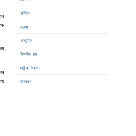
ভৌতিক
 সে
ইকে
রহস্য
রোমান্টিক
কটা
শিক্ষনীয় গল্প
সাইন্স-ফিকশন
এসব
িয়ে
হাস্যরস