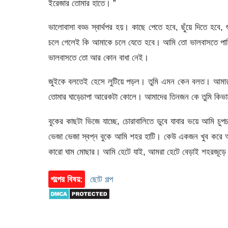
ইরেজার তোমার হাতে। ”
ভালোবাসা বড্ড স্বার্থপর হয়। কাছে পেতে হবে, ছুঁয়ে দিতে হ
চলে গেলেই কি আমাকে চলে যেতে হবে। আমি তো ভালবাসতে পারি, চ
ভালবাসতে তো আর কোন বাধা নেই।
জুইকে বলতেই হেসে লুটিয়ে পড়ল। তুমি এমন কেন বলত। আমারা ব
তোমার ঘাড়েচাপা আরেকটা কোলে। আমাদের তিনজন কে তুমি কিভা
বুকের কাছটা ভিজে যাচ্ছে, চোরাবালিতে ডুবে যাবার ভয়ে আমি
ভেজা ভেজা স্বপ্ন বুকে আমি শহর হাটি। কেউ একজন খুব করে অপে
কারো ঘাম মোছার। আমি হেটে যাই, আমরা হেটে বেড়াই শহরজূড়ে। স
গল্পের বিষয়:
ছোট গল্প