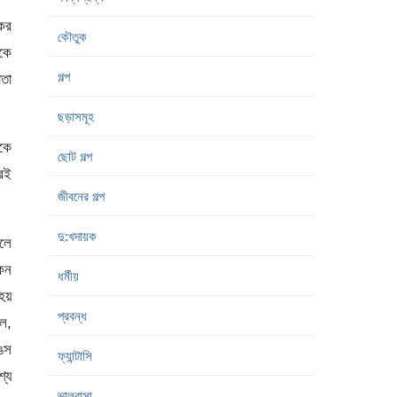
কের
কৌতুক
ইকে
গল্প
াতা
ছড়াসমূহ
কে
ছোট গল্প
ারই
জীবনের গল্প
দু:খদায়ক
লে
েন
ধর্মীয়
ধহয়
প্রবন্ধ
ল,
ঙেস
ফ্যান্টাসি
্য
ভালবাসা