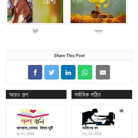
ঝিন্টি
স্বপ্ন
Share This Post
আরও গল্প
সর্বাধিক পঠিত
বউ
ভালবাসা,তোমায় ­ দিলাম ছুটি
অফিসের বস
জুন 11, 2020
জানু. 23, 2018