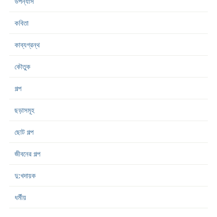
উপন্যাস
কবিতা
কাব্যগ্রন্থ
কৌতুক
গল্প
ছড়াসমূহ
ছোট গল্প
জীবনের গল্প
দু:খদায়ক
ধর্মীয়