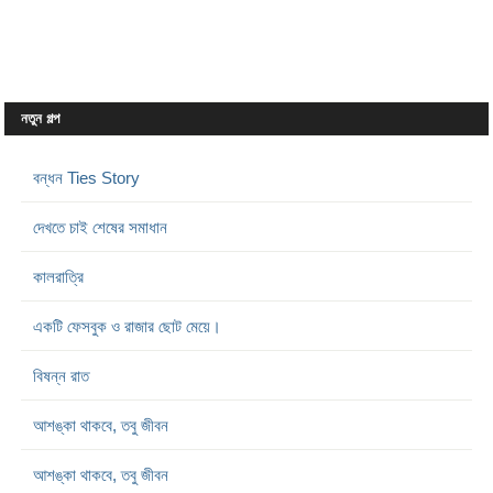
নতুন গল্প
বন্ধন Ties Story
দেখতে চাই শেষের সমাধান
কালরাত্রি
একটি ফেসবুক ও রাজার ছোট মেয়ে।
বিষন্ন রাত
আশঙ্কা থাকবে, তবু জীবন
আশঙ্কা থাকবে, তবু জীবন