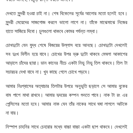
দেখতে সুন্দরী হওয়া চাই না। শেষ বিকেলের সূর্যের আলোর মতো হলেই হবে।
সুন্দরী মেয়েদের সাজগোজ করলে ভালো লাগে না। তাঁকে মাঝেমাঝে নিজের
হাতে সাজিয়ে দিবো। চুলগুলো থাকবে কোমর পর্যন্ত লম্বা।
চোখদুটো যেন যুদ্ধ শেষে বিজয়ের উল্লাস বয়ে আনছে। চোখদুটো দেখলেই
সব দুঃখ বিলীন হয়ে যাবে। চোখের উপর ভ্রু দুটো থাকবে মেঘলা আকাশের
আড়ালে চাঁদের ছায়া। ডান কানের নীচে একটা নিভু নিভু তিল থাকবে। তিল টা
সচারচর দেখা যাবে না। খুব কাছে গেলে চোখে পড়বে।
আমার নিঃশ্বাসের অত্যাচার তিলটার উপরে অনুভূতি ছড়ালে সে আমার বুকের
বাম পাশে মাথা রাখবে। আমার হৃদয়ের কম্পন শুনতে পাবে। নাক টা রং এর
পেন্সিলের মতো হবে। আমার নাক যেন তাঁর নাকের সাথে ঘষা লাগলে আটকে
না যায়।
নিস্পাপ চাহনির সাথে চেহারার মধ্যে বাচ্চা বাচ্চা একটা ছাপ থাকবে। দেখলেই