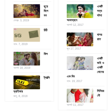
ছুয়ে
একটি
দিলে
সত্য
মন
ঘটনা
অবলম্বনে
ফেব্রু. 3, 2019
আগস্ট 12, 2017
চিঠি
বাসর
রাত
নভে. 7, 2019
জুন 17, 2017
কিস
একটি
ভাই ও
একটি
আগস্ট 18, 2019
বোনের
এক দিন
ট্যাক্সি
নভে. 19, 2017
সিনিয়র
ড্রাইভার
বৌ
জানু. 8, 2018
আগস্ট 11, 2017