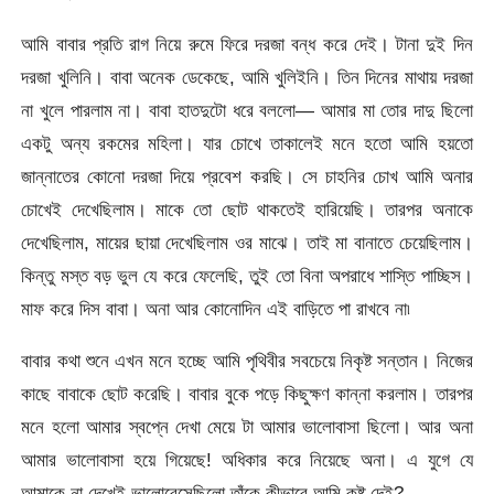
আমি বাবার প্রতি রাগ নিয়ে রুমে ফিরে দরজা বন্ধ করে দেই। টানা দুই দিন
দরজা খুলিনি। বাবা অনেক ডেকেছে, আমি খুলিইনি। তিন দিনের মাথায় দরজা
না খুলে পারলাম না। বাবা হাতদুটো ধরে বললো— আমার মা তোর দাদু ছিলো
একটু অন্য রকমের মহিলা। যার চোখে তাকালেই মনে হতো আমি হয়তো
জান্নাতের কোনো দরজা দিয়ে প্রবেশ করছি। সে চাহনির চোখ আমি অনার
চোখেই দেখেছিলাম। মাকে তো ছোট থাকতেই হারিয়েছি। তারপর অনাকে
দেখেছিলাম, মায়ের ছায়া দেখেছিলাম ওর মাঝে। তাই মা বানাতে চেয়েছিলাম।
কিন্তু মস্ত বড় ভুল যে করে ফেলেছি, তুই তো বিনা অপরাধে শাস্তি পাচ্ছিস।
মাফ করে দিস বাবা। অনা আর কোনোদিন এই বাড়িতে পা রাখবে না৷
বাবার কথা শুনে এখন মনে হচ্ছে আমি পৃথিবীর সবচেয়ে নিকৃষ্ট সন্তান। নিজের
কাছে বাবাকে ছোট করেছি। বাবার বুকে পড়ে কিছুক্ষণ কান্না করলাম। তারপর
মনে হলো আমার স্বপ্নে দেখা মেয়ে টা আমার ভালোবাসা ছিলো। আর অনা
আমার ভালোবাসা হয়ে গিয়েছে! অধিকার করে নিয়েছে অনা। এ যুগে যে
আমাকে না দেখেই ভালোবেসেছিলো তাঁকে কীভাবে আমি কষ্ট দেই?