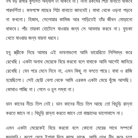
নখ বড় রাখার কুৎসিত অভ্যাস টা থাকবে না। নানা রকমের পিঠা বানাতে থাকবে
পারদর্শিতা। কমপক্ষে মাছের পিঠা বানাতে জানবেই। মাথা থেকে ওড়না পড়বে
না কখনো। হিজাব, সেলোয়ার কামিজ আর শাড়িতেই তাঁর জীবন মোড়ানো
থাকবে। পাঁচ তারকা হোটেলে যাওয়ার জন্য সে আবদার করবে না। ফুচকা
খেতে যাওয়ার জন্য বায়না ধরবে।
হবু স্ত্রীকে নিয়ে আমার এই ভাবনাগুলো আমি ডায়েরিতে লিপিবদ্ধ করে
রেখেছি। একটা অনাথ মেয়েকে বিয়ে করবো বলে বাবাকে আমি আগেই জানিয়ে
রেখেছি। যেন পরে মেনে নিবে না, এমন কিছু না বলতে পারে। বাবা ও রাজি
হয়েছিলো। সেই ছোট্ট বেলা থেকে আমি এরকম একটা মেয়ে খুঁজে আসছি।
কোথাও পাচ্ছি না। পেলে ও চুল লম্বা না।
ডান কানের নীচে তিল নেই। ডান কানের নীচে তিল আছে তো খিচুড়ি রান্না
করতে জানে না। খিচুড়ি রান্না করতে জানে তো বাচ্চাদের ভালোবাসে না।
এমন একটা মেয়েকেই বিয়ে করবো বলে কোনো মেয়ের সাথে সম্পর্কে
জড়ায়নি। কতো মেয়ে ইশারা দিয়ে কাছে ডাকে, আমি চোখ নীচু করে চলে