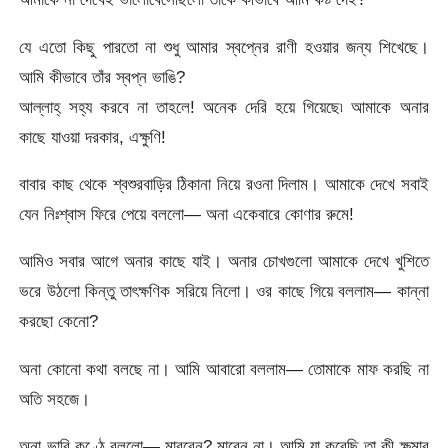
যে এতো কিছু পারতো না শুধু আমার স্বপ্নের রাণী হওয়ার জন্য শিখেছে।
আমি কীভাবে তাঁর স্বপ্ন ভাঙি?
আল্লাহ্ সহ্য করবে না তাহলে! অনেক দেরি হয়ে গিয়েছে৷ আমাকে অনার
কাছে যাওয়া দরকার, এক্ষুণি!
বাবার কাছ থেকে শ্বশুরবাড়ির ঠিকানা নিয়ে রওনা দিলাম। আমাকে দেখে সবাই
যেন নিঃশ্বাস ফিরে পেয়ে বললো— অনা একেবারে কোণার রুমে!
আমিও সবার আগে অনার কাছে যাই। অনার চোখগুলো আমাকে দেখে খুশিতে
ভরে উঠলো কিন্তু তাৎক্ষণিক সরিয়ে নিলো। ওর কাছে গিয়ে বললাম— কান্না
করছো কেনো?
অনা কোনো কথা বলছে না। আমি আবারো বললাম— তোমাকে মাফ করছি না
অতি সহজে।
অনা ভারি কণ্ঠে বললো— মারবেন? মারেন না। আমি যা করেছি তা কী ক্ষমার